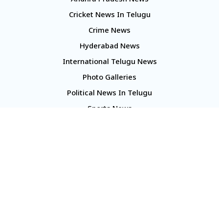
Andhra Pradesh News
Cricket News In Telugu
Crime News
Hyderabad News
International Telugu News
Photo Galleries
Political News In Telugu
Sports News
TS Politics News
Telangana News
Telugu Movie Reviews
Company
About Us