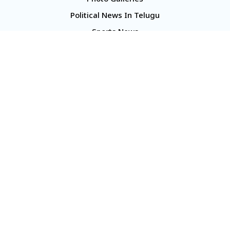
Photo Galleries
Political News In Telugu
Sports News
TS Politics News
Telangana News
Telugu Movie Reviews
Company
About Us
Contact Us
Media Kit
Terms And Conditions