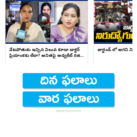
వేటపోతుకు ఇచ్చిన విలువ కూడా డాక్టర్
జార్ఖండ్ లో ఆగని ని
ప్రియాంకకు లేదా? అనితపై అడ్వకేట్ రజిని
ఫైర్
Advertisement