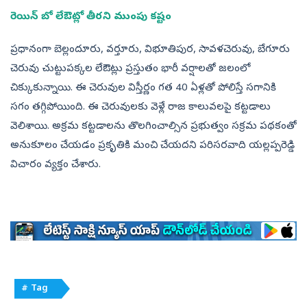
రెయిన్‌ బో లేఔట్లో తీరని ముంపు కష్టం
ప్రధానంగా బెల్లందూరు, వర్తూరు, విభూతిపుర, సావళచెరువు, బేగూరు
చెరువు చుట్టుపక్కల లేఔట్లు ప్రస్తుతం భారీ వర్షాలతో జలంలో
చిక్కుకున్నాయి. ఈ చెరువుల విస్తీర్ణం గత 40 ఏళ్లతో పోలిస్తే సగానికి
సగం తగ్గిపోయింది. ఈ చెరువులకు వెళ్లే రాజ కాలువలపై కట్టడాలు
వెలిశాయి. అక్రమ కట్టడాలను తొలగించాల్సిన ప్రభుత్వం సక్రమ పథకంతో
అనుకూలం చేయడం ప్రకృతికి మంచి చేయదని పరిసరవాది యల్లప్పరెడ్డి
విచారం వ్యక్తం చేశారు.
# Tag