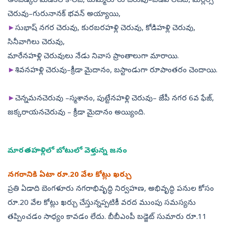
అంబేడ్కర్‌ మెడికల్‌ కాలేజీ, దుమ్మలూరు చెరువు–బీడీఏ లేఔట్, మిల్లర్స్‌
చెరువు–గురునానక్‌ భవన్‌ అయ్యాయి,
►
సుభాష్‌ నగర చెరువు, కురబరహళ్లి చెరువు, కోడిహళ్లి చెరువు,
సినీవాగిలు చెరువు,
మారేనహళ్లి చెరువులు నేడు నివాస ప్రాంతాలుగా మారాయి.
►
శివనహళ్లి చెరువు–క్రీడా మైదానం, బస్టాండుగా రూపాంతరం చెందాయి.
►
చెన్నమనచెరువు –స్మశానం, పుట్టేనహళ్లి చెరువు– జేపీ నగర 6వ ఫేజ్,
జక్కరాయనచెరువు – క్రీడా మైదానం అయ్యింది.
మారతహళ్లిలో బోటులో వెళ్తున్న జనం
నగరానికి ఏటా రూ.20 వేల కోట్లు ఖర్చు
ప్రతి ఏడాది బెంగళూరు నగరాభివృద్ధి నిర్వహణ, అభివృద్ధి పనుల కోసం
రూ.20 వేల కోట్లు ఖర్చు చేస్తున్నప్పటికీ వరద ముంపు సమస్యను
తప్పించడం సాధ్యం కావడం లేదు. బీబీఎంపీ బడ్జెట్‌ సుమారు రూ.11