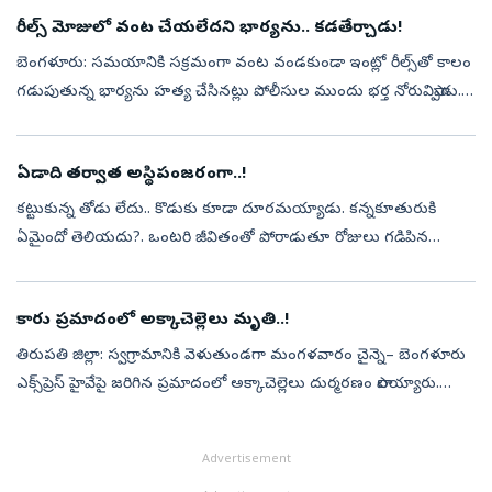
రీల్స్‌ మోజులో వంట చేయలేదని భార్యను.. కడతేర్చాడు!
బెంగళూరు: సమయానికి సక్రమంగా వంట వండకుండా ఇంట్లో రీల్స్‌తో కాలం
గడుపుతున్న భార్యను హత్య చేసినట్లు పోలీసుల ముందు భర్త నోరువిప్పాడు.
కుంబళగోడు పోలీస్‌స్టేషన్‌ పరిధిలో 12 రోజుల క్రితం బెడ్‌షీట్‌లో మహిళ శవ...
ఏడాది తర్వాత అస్థిపంజరంగా..!
కట్టుకున్న తోడు లేదు.. కొడుకు కూడా దూరమయ్యాడు. కన్నకూతురుకి
ఏమైందో తెలియదు?. ఒంటరి జీవితంతో పోరాడుతూ రోజులు గడిపిన
ఆమెను చివరకు మృత్యువు కూడా నిశ్శబ్దంగానే తీసుకెళ్లింది. అయితే ఆమె
మరణించిన విషయం చెప్...
కారు ప్రమాదంలో అక్కాచెల్లెలు మృతి..!
తిరుపతి జిల్లా: స్వగ్రామానికి వెళుతుండగా మంగళవారం చైన్నె– బెంగళూరు
ఎక్స్‌ప్రెస్‌ హైవేపై జరిగిన ప్రమాదంలో అక్కాచెల్లెలు దుర్మరణం పాలయ్యారు.
వివరాలు.. తిరుపతి జిల్లా చిన్నగొట్టిగల్లు మండలం జగవాండ్లపల్లె...
Advertisement