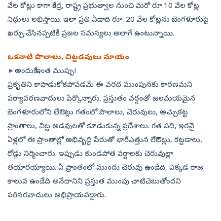
వేల కోట్లు కాగా కేంద్ర, రాష్ట్ర ప్రభుత్వాల నుంచి మరో రూ.10 వేల కోట్ల
నిధులు లభిస్తాయి. ఇలా ప్రతి ఏడాది రూ. 20 వేల కోట్లను బెంగళూరుపై
ఖర్చు చేసినప్పటికీ ప్రజల సమస్యలు అలాగే ఉంటున్నాయి.
ఒకనాటి పొలాలు, చిట్టడవులు మాయం
►
అందుకే ఇంత ముప్పు!
ప్రకృతిని కాపాడుకోకపోవడమే ఈ వరద ముంపునకు కారణమని
పర్యావరణవాదులు పేర్కొన్నారు. ప్రస్తుతం వర్షంతో జలమయమైన
బెంగళూరులోని లేఔట్లు గతంలో పొలాలు, చెరువులు, అచ్చుకట్ట
ప్రాంతాలు, చిట్ట అడవులతో కూడుకున్న ప్రదేశాలు. గత పది, ఇరవై
ఏళ్లలో ఈ ప్రాంతాల్లో అభివృద్ధి పేరుతో భారీఎత్తున లేఔట్లు, కట్టడాలు,
రోడ్లు నిర్మించారు. ఇప్పుడు కుండపోత వర్షాలకు చెరువుల్లా
తయారయ్యాయి. ఏ ప్రాంతంలో ముందు చెరువు ఉండేది, ఎక్కడ రాజ
కాలువ ఉండేది అనేదానిని ప్రస్తుత ముంపు చాటిచెబుతోందని
పరిసరవాదులు అభిప్రాయపడ్డారు.