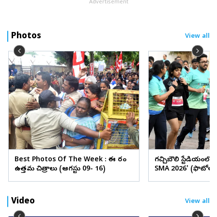
Advertisement
Photos
View all
Best Photos Of The Week : ఈ వారం
గచ్చిబౌలి స్టేడియంలో
ఉత్తమ చిత్రాలు (ఆగస్టు 09- 16)
SMA 2026' (ఫొటోలు
Video
View all