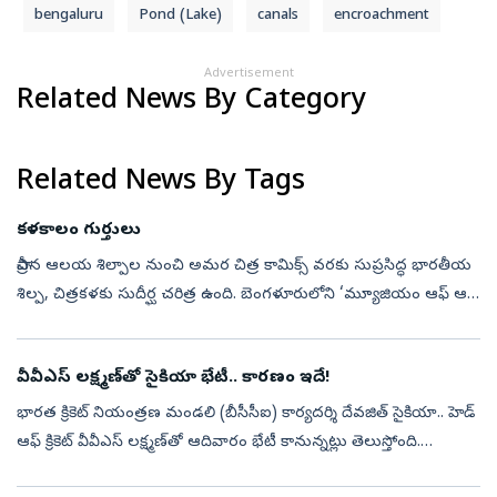
bengaluru
Pond (Lake)
canals
encroachment
Advertisement
Related News By Category
Related News By Tags
కళకాలం గుర్తులు
ప్రాచీన ఆలయ శిల్పాల నుంచి అమర చిత్ర కామిక్స్‌ వరకు సుప్రసిద్ధ భారతీయ
శిల్ప, చిత్రకళకు సుదీర్ఘ చరిత్ర ఉంది. బెంగళూరులోని ‘మ్యూజియం ఆఫ్‌ ఆర్ట్‌
అండ్‌ ఫొటోగ్రఫీ’లో తాజాగా ఏర్పాటు చేసిన ‘ఎ మూవింగ్‌ లైన్‌:...
వీవీఎస్‌ లక్ష్మణ్‌తో సైకియా భేటీ.. కారణం ఇదే!
భారత క్రికెట్‌ నియంత్రణ మండలి (బీసీసీఐ) కార్యదర్శి దేవజిత్‌ సైకియా.. హెడ్‌
ఆఫ్‌ క్రికెట్‌ వీవీఎస్‌ లక్ష్మణ్‌తో ఆదివారం భేటీ కానున్నట్లు తెలుస్తోంది.
ఇందుకోసం హుటాహుటిన ఆయన బెంగళూరుకు బయల్దేరినట్లు సమా...