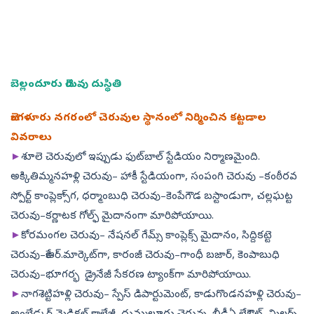
బెల్లందూరు చెరువు దుస్థితి
బెంగళూరు నగరంలో చెరువుల స్థానంలో నిర్మించిన కట్టడాల
వివరాలు
►
శూలె చెరువులో ఇప్పుడు ఫుట్‌బాల్‌ స్టేడియం నిర్మాణమైంది.
అక్కితిమ్మనహళ్లి చెరువు– హాకీ స్టేడియంగా, సంపంగి చెరువు –కంఠీరవ
స్పోర్ట్‌ కాంప్లెక్సా్గ, ధర్మాంబుధి చెరువు–కెంపేగౌడ బస్టాండుగా, చల్లఘట్ట
చెరువు–కర్ణాటక గోల్ఫ్‌ మైదానంగా మారిపోయాయి.
►
కోరమంగల చెరువు– నేషనల్‌ గేమ్స్‌ కాంప్లెక్స్‌ మైదానం, సిద్దికట్టె
చెరువు–కేఆర్‌.మార్కెట్‌గా, కారంజీ చెరువు–గాంధీ బజార్, కెంపాబుధి
చెరువు–భూగర్భ డ్రైనేజీ సేకరణ ట్యాంక్‌గా మారిపోయాయి.
►
నాగశెట్టిహళ్లి చెరువు– స్పేస్‌ డిపార్టుమెంట్, కాడుగొండనహళ్లి చెరువు–