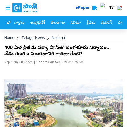
custom menu
Skip to main content
ePaper
TV
హోం
వార్తలు
ఆంధ్రప్రదేశ్
తెలంగాణ
సినిమా
క్రీడలు
బిజినెస్
ఫ్యామ
Breadcrumb
Home
Telugu-News
National
400 ఏళ్ల క్రితమే పక్కా ప్లాన్‌తో బెంగళూరు నిర్మాణం..
నేడు గజగజ వణకడానికి కారణాలేంటి?
Sep 9 2022 8:52 AM
| Updated on
Sep 9 2022 9:25 AM