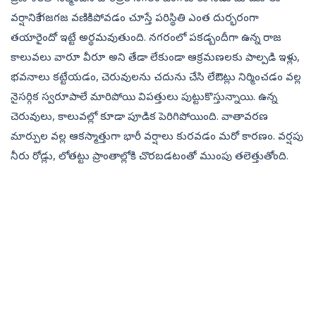
వర్షానికే గజగజ వణికిపోవడం చూస్తే పరిస్థితి ఎంత దుర్భరంగా
తయారైందో ఇట్టే అర్థమవుతుంది. నగరంలో పకడ్బందీగా ఉన్న రాజ
కాలువలు వారూ వీరూ అని తేడా లేకుండా ఆక్రమణలకు పాల్పడి ఇళ్లు,
భవనాలు కట్టేయడం, చెరువులను చదును చేసి లేఔట్లు నిర్మించడం వల్ల
నైసర్గిక స్వరూపాలే మారిపోయి విపత్తులు పుట్టుకొస్తున్నాయి. ఉన్న
చెరువులు, కాలువల్లో కూడా పూడిక పెరిగిపోయింది. వాతావరణ
మార్పుల వల్ల ఆకస్మాత్తుగా భారీ వర్షాలు కురవడం మరో కారణం. వర్షపు
నీరు రోడ్లు, లోతట్టు ప్రాంతాల్లోకి చొరబడటంతో ముంపు తలెత్తుతోంది.