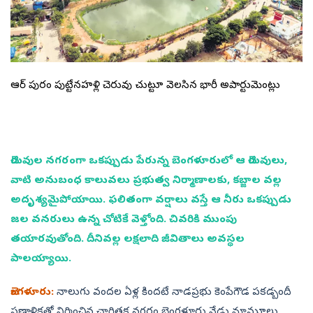
కేఆర్‌ పురం పుట్టేనహళ్లి చెరువు చుట్టూ వెలసిన భారీ అపార్టుమెంట్లు
చెరువుల నగరంగా ఒకప్పుడు పేరున్న బెంగళూరులో ఆ చెరువులు,
వాటి అనుబంధ కాలువలు ప్రభుత్వ నిర్మాణాలకు, కబ్జాల వల్ల
అదృశ్యమైపోయాయి. ఫలితంగా వర్షాలు వస్తే ఆ నీరు ఒకప్పుడు
జల వనరులు ఉన్న చోటికే వెళ్తోంది. చివరికి ముంపు
తయారవుతోంది. దీనివల్ల లక్షలాది జీవితాలు అవస్థల
పాలయ్యాయి.
బెంగళూరు:
నాలుగు వందల ఏళ్ల కిందటే నాడప్రభు కెంపేగౌడ పకడ్బందీ
ప్రణాళికతో నిర్మించిన చారిత్రక నగరం బెంగళూరు నేడు మామూలు