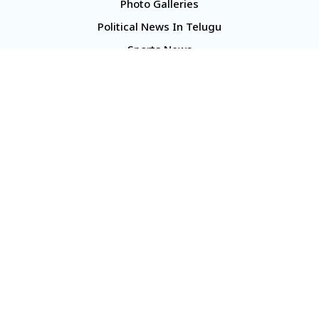
Photo Galleries
Political News In Telugu
Sports News
TS Politics News
Telangana News
Telugu Movie Reviews
Company
About Us
Contact Us
Media Kit
Terms And Conditions