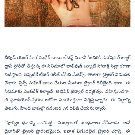
టాలీవుడ్ యంగ్ హీరో సుధీర్ బాబు లేటెస్ట్ మూవీ 'జటాధర'. డివోషనల్ బ్యాక్
డ్రాప్ స్టోరీతో తీస్తున్న ఈ సినిమాలో బాలీవుడ్ బ్యూటీ సోనాక్షి సిన్హా కూడా
నటిస్తోంది. ఇప్పటికే టీజర్ రిలీజ్ చేసిన మేకర్స్.. తాజాగా ట్రైలర్ విడుదల
చేశారు. ప్రిన్స్ మహేశ్ బాబు చేతుల మీదుగా ట్రైలర్ రిలీజైంది. కాగా.. ఈ
సినిమాకు వెంకటేశ్ కల్యాణ్- అభిషేక్ జైస్వాల్ దర్శకత్వం వహిస్తుండగా..
జీ స్టూడియోస్-ప్రేరణ అరోరా సంయుక్తంగా నిర్మిస్తున్నారు. ఈ చిత్రాన్ని
తెలుగు, హిందీ భాషల్లో నవంబర్ 7న రిలీజ్ చేయనున్నారు.
'పూర్వం ధనాన్ని దాచిపెట్టి... మంత్రాలతో బంధనాలు వేసేవాడు' అనే
డైలాగ్‌తో ట్రైలర్ ప్రారంభమైంది. ఇవాళ విడుదలైన ట్రైలర్ చూస్తే.. ఈ