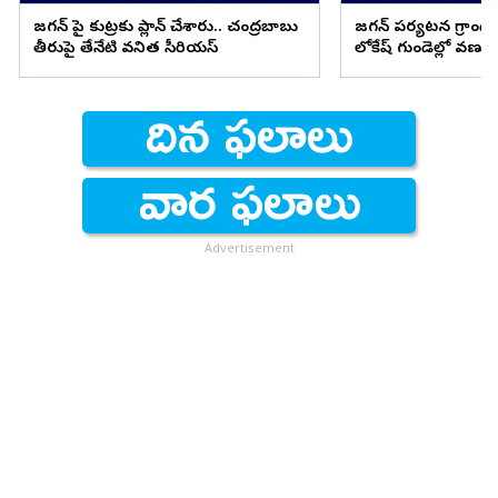
జగన్ పై కుట్రకు ప్లాన్ చేశారు.. చంద్రబాబు
జగన్ పర్యటన గ్రాండ్ స
తీరుపై తేనేటి వనిత సీరియస్
లోకేష్ గుండెల్లో వణుక
Advertisement