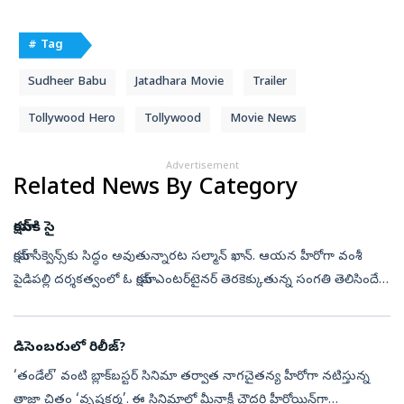
# Tag
Sudheer Babu
Jatadhara Movie
Trailer
Tollywood Hero
Tollywood
Movie News
Advertisement
Related News By Category
యాక్షన్‌కి సై
యాక్షన్‌ సీక్వెన్స్‌కు సిద్ధం అవుతున్నారట సల్మాన్‌ ఖాన్‌. ఆయన హీరోగా వంశీ
పైడిపల్లి దర్శకత్వంలో ఓ యాక్షన్‌ ఎంటర్‌టైనర్‌ తెరకెక్కుతున్న సంగతి తెలిసిందే.
ఈ చిత్రంలో నయనతార హీరోయిన్‌గా నటిస్తున్నారు. ఓ క...
డిసెంబరులో రిలీజ్‌?
‘తండేల్‌’ వంటి బ్లాక్‌బస్టర్‌ సినిమా తర్వాత నాగచైతన్య హీరోగా నటిస్తున్న
తాజా చిత్రం ‘వృషకర్మ’. ఈ సినిమాలో మీనాక్షీ చౌదరి హీరోయిన్‌గా