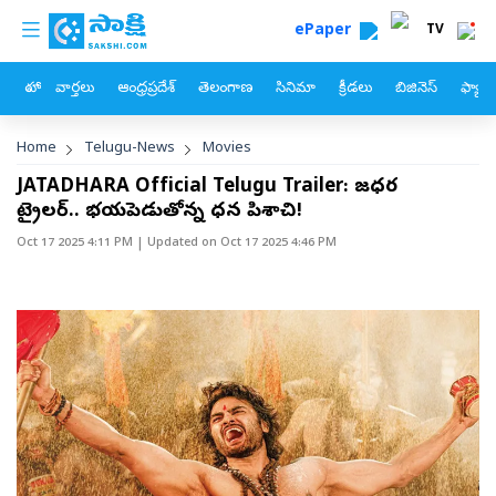
custom menu
Skip to main content
ePaper
TV
హోం
వార్తలు
ఆంధ్రప్రదేశ్
తెలంగాణ
సినిమా
క్రీడలు
బిజినెస్
ఫ్యామ
Breadcrumb
Home
Telugu-News
Movies
JATADHARA Official Telugu Trailer: జటాధర
ట్రైలర్.. భయపెడుతోన్న ధన పిశాచి!
Oct 17 2025 4:11 PM
| Updated on
Oct 17 2025 4:46 PM