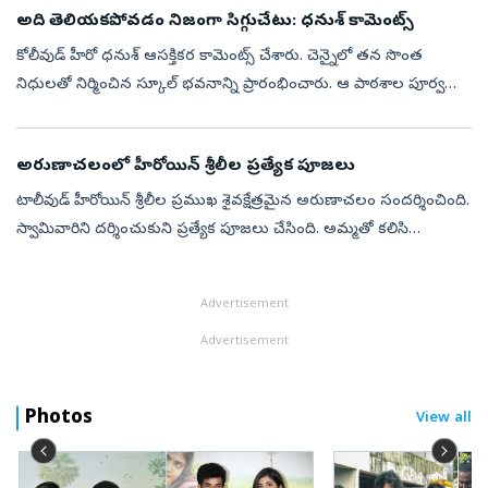
అది తెలియకపోవడం నిజంగా సిగ్గుచేటు: ధనుశ్ కామెంట్స్
కోలీవుడ్ హీరో ధనుశ్ ఆసక్తికర కామెంట్స్ చేశారు. చెన్నైలో తన సొంత
నిధులతో నిర్మించిన స్కూల్ భవనాన్ని ప్రారంభించారు. ఆ పాఠశాల పూర్వ
విద్యార్థి అయిన ధనుశ్.. విద్యార్థులను ఉద్దేశించి మాట్లాడారు. మీరంతా
మాత...
అరుణాచలంలో హీరోయిన్ శ్రీలీల ప్రత్యేక పూజలు
టాలీవుడ్ హీరోయిన్ శ్రీలీల ప్రముఖ శైవక్షేత్రమైన అరుణాచలం సందర్శించింది.
స్వామివారిని దర్శించుకుని ప్రత్యేక పూజలు చేసింది. అమ్మతో కలిసి
అరుణాచలేశ్వర స్వామివారికి మొక్కులు చెల్లించుకుంది. ఆలయంలో
శ్రీలీలన...
Advertisement
Advertisement
Photos
View all