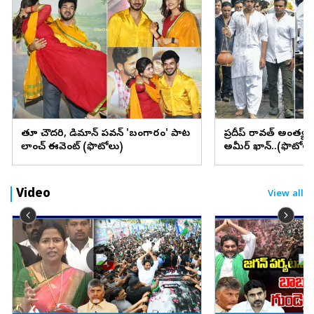
రీతూ చౌదరి, డిమాన్ పవన్ 'బంగారం' పాట
ప్రదీప్ రావత్ అంత్య
లాంచ్‌ ఈవెంట్‌ (ఫొటోలు)
అమీర్ ఖాన్..(ఫొటోలు
Video
View all