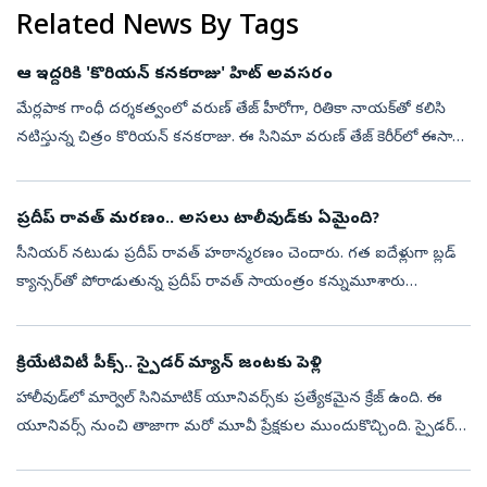
Related News By Tags
ఆ ఇద్దరికి 'కొరియన్ కనకరాజు' హిట్‌ అవసరం
మేర్లపాక గాంధీ దర్శకత్వంలో వరుణ్ తేజ్ హీరోగా, రితికా నాయక్‌తో కలిసి
నటిస్తున్న చిత్రం కొరియన్ కనకరాజు. ఈ సినిమా వరుణ్ తేజ్ కెరీర్‌లో ఈసారి
కొరియన్ కనకరాజు సినిమా అత్యంత కీలకంగా మారింది. వరుసగా వచ్చిన ...
ప్రదీప్ రావత్ మరణం.. అసలు టాలీవుడ్‌కు ఏమైంది?
సీనియర్ నటుడు ప్రదీప్ రావత్ హఠాన్మరణం చెందారు. గత ఐదేళ్లుగా బ్లడ్‌
క్యాన్సర్‌తో పోరాడుతున్న ప్రదీప్ రావత్‌ సాయంత్రం కన్నుమూశారు
ముంబయిలోని గోరెగావ్‌లో ఇవాళ ఆయన అంత్యక్రియలు నిర్వహించారు.
ఆయన చివరి యాత...
క్రియేటివిటీ పీక్స్.. స్పైడర్‌ మ్యాన్ జంటకు పెళ్లి
హాలీవుడ్‌లో మార్వెల్ సినిమాటిక్‌ యూనివర్స్‌కు ప్రత్యేకమైన క్రేజ్ ఉంది. ఈ
యూనివర్స్ నుంచి తాజాగా మరో మూవీ ప్రేక్షకుల ముందుకొచ్చింది. స్పైడర్
మ్యాన్- బ్రాండ్‌ న్యూ డే ప్రస్తుతం బాక్సాఫీస్ వద్ద సందడి చేస...