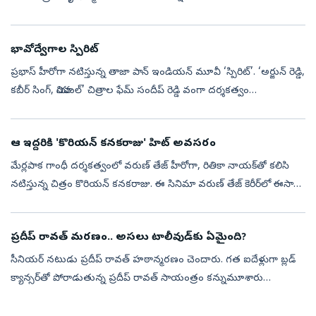
నటిస్తుండగా, ‘లాపతా లేడీస్‌’ మూవీ ఫేమ్‌ స్పర్శ్‌ శ్రీవాస్తవ విలన్‌గ...
భావోద్వేగాల స్పిరిట్‌
ప్రభాస్‌ హీరోగా నటిస్తున్న తాజా పాన్‌ ఇండియన్‌ మూవీ ‘స్పిరిట్‌’. ‘అర్జున్‌ రెడ్డి,
కబీర్‌ సింగ్, యానిమల్‌’ చిత్రాల ఫేమ్‌ సందీప్‌ రెడ్డి వంగా దర్శకత్వం
వహిస్తున్నారు. ఈ సినిమాలో ‘యానిమల్‌’ మూవీ ఫేమ్‌ త...
ఆ ఇద్దరికి 'కొరియన్ కనకరాజు' హిట్‌ అవసరం
మేర్లపాక గాంధీ దర్శకత్వంలో వరుణ్ తేజ్ హీరోగా, రితికా నాయక్‌తో కలిసి
నటిస్తున్న చిత్రం కొరియన్ కనకరాజు. ఈ సినిమా వరుణ్ తేజ్ కెరీర్‌లో ఈసారి
కొరియన్ కనకరాజు సినిమా అత్యంత కీలకంగా మారింది. వరుసగా వచ్చిన ...
ప్రదీప్ రావత్ మరణం.. అసలు టాలీవుడ్‌కు ఏమైంది?
సీనియర్ నటుడు ప్రదీప్ రావత్ హఠాన్మరణం చెందారు. గత ఐదేళ్లుగా బ్లడ్‌
క్యాన్సర్‌తో పోరాడుతున్న ప్రదీప్ రావత్‌ సాయంత్రం కన్నుమూశారు
ముంబయిలోని గోరెగావ్‌లో ఇవాళ ఆయన అంత్యక్రియలు నిర్వహించారు.
ఆయన చివరి యాత...