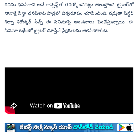
కథను ధనపిశాచి అనే కాన్సెప్ట్‌తో తెరకెక్కించినట్లు తెలుస్తోంది. ట్రైలర్‌లో
సోనాక్షి సిన్హా ధనపిశాచి పాత్రలో విశ్వరూపం చూపించింది. నమ్రతా సిస్టర్‌
శిల్పా శిరోద్కర్‌ సీన్స్‌ ఈ సినిమాపై అంచనాలు పెంచేస్తున్నాయి. ఈ
సినిమా కథేంటో ట్రైలర్‌ చూస్తేనే ప్రేక్షకులను తెలిసిపోతోంది.