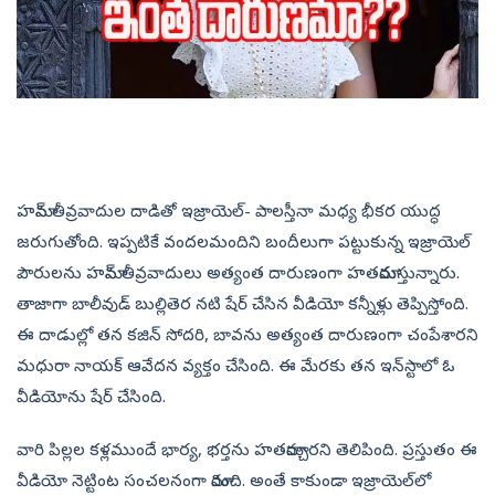
హమాస్ తీవ్రవాదుల దాడితో ఇజ్రాయెల్- పాలస్తీనా మధ్య భీకర యుద్ధ
జరుగుతోంది. ఇప్పటికే వందలమందిని బందీలుగా పట్టుకున్న ఇజ్రాయెల్
పౌరులను హమాస్ తీవ్రవాదులు అత్యంత దారుణంగా హతమారుస్తున్నారు.
తాజాగా బాలీవుడ్ బుల్లితెర నటి షేర్ చేసిన వీడియో కన్నీళ్లు తెప్పిస్తోంది.
ఈ దాడుల్లో తన కజిన్ సోదరి, బావను అత్యంత దారుణంగా చంపేశారని
మధురా నాయక్ ఆవేదన వ్యక్తం చేసింది. ఈ మేరకు తన ఇన్‌స్టాలో ఓ
వీడియోను షేర్ చేసింది.
వారి పిల్లల కళ్లముందే భార్య, భర్తను హతమార్చారని తెలిపింది. ప్రస్తుతం ఈ
వీడియో నెట్టింట సంచలనంగా మారింది. అంతే కాకుండా ఇజ్రాయెల్‌లో