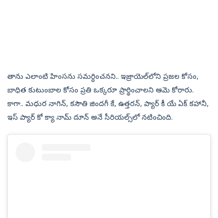
తాను ఎలాంటి హింసను సమర్థించనని.. ఇజ్రాయెల్‌లోని ప్రజల కోసం,
బాధిత కుటుంబాల కోసం ప్రతి ఒక్కరూ ప్రార్థించాలని ఆమె కోరారు.
కాగా.. మధుర నాగిన్, కసౌతి జిందగీ కే, ఉత్తరన్, ప్యార్ కీ యే ఏక్ కహానీ,
ఇస్ ప్యార్ కో క్యా నామ్ దూన్ అనే సీరియల్స్‌లో నటించింది.