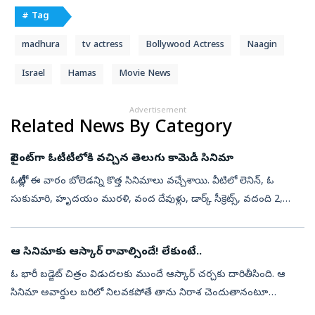
# Tag
madhura
tv actress
Bollywood Actress
Naagin
Israel
Hamas
Movie News
Advertisement
Related News By Category
సైలెంట్‌గా ఓటీటీలోకి వచ్చిన తెలుగు కామెడీ సినిమా
ఓటీటీల్లో ఈ వారం బోలెడన్ని కొత్త సినిమాలు వచ్చేశాయి. వీటిలో లెనిన్, ఓ
సుకుమారి, హృదయం మురళి, వంద దేవుళ్లు, డార్క్ సీక్రెట్స్, వదంది 2,
సఫేద్ సాగర్, ఉయిర్, మై వాపస్ ఆవుంగా లాంటి స్ట్రెయిట్, డబ్బింగ్ మూ...
ఆ సినిమాకు ఆస్కార్‌ రావాల్సిందే! లేకుంటే..
ఓ భారీ బడ్జెట్‌ చిత్రం విడుదలకు ముందే ఆస్కార్‌ చర్చకు దారితీసింది. ఆ
సినిమా అవార్డుల బరిలో నిలవకపోతే తాను నిరాశ చెందుతానంటూ
మహారాష్ట్ర ముఖ్యమంత్రి దేవేంద్ర ఫడ్నవీస్‌ చేసిన వ్యాఖ్యలు ఆసక్తి