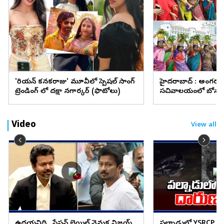
'కొరియన్‌ కనకరాజు' మూవీలో స్పెషల్ సాంగ్
హైదరాబాద్ : అంగరం
ట్రెండింగ్ లో దక్షా నగార్కర్ (ఫొటోలు)
సచివాలయంలో బోనా
(ఫొటోలు)
Video
View all
ఉదయనిధి.. స్టేషన్ బెయిల్ వెనుక విజయ్
పల్నాడులో YSRCP న