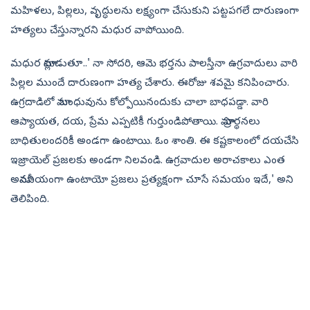
మహిళలు, పిల్లలు, వృద్ధులను లక్ష్యంగా చేసుకుని పట్టపగలే దారుణంగా
హత్యలు చేస్తున్నారని మధుర వాపోయింది.
మధుర మాట్లాడుతూ..' నా సోదరి, ఆమె భర్తను పాలస్తీనా ఉగ్రవాదులు వారి
పిల్లల ముందే దారుణంగా హత్య చేశారు. ఈరోజు శవమై కనిపించారు.
ఉగ్రదాడిలో మా బంధువును కోల్పోయినందుకు చాలా బాధపడ్డా. వారి
ఆప్యాయత, దయ, ప్రేమ ఎప్పటికీ గుర్తుండిపోతాయి. మా ప్రార్థనలు
బాధితులందరికీ అండగా ఉంటాయి. ఓం శాంతి. ఈ కష్టకాలంలో దయచేసి
ఇజ్రాయెల్ ప్రజలకు అండగా నిలవండి. ఉగ్రవాదుల‍ అరాచకాలు ఎంత
అమానవీయంగా ఉంటాయో ప్రజలు ప్రత్యక్షంగా చూసే సమయం ఇదే,' అని
తెలిపింది.