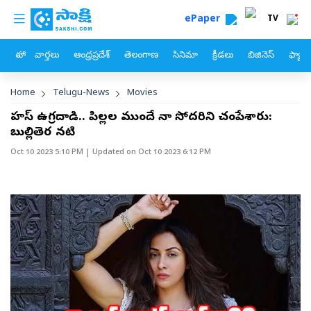
custom menu
Skip to main content
ePaper
TV
హోం
వార్తలు
ఆంధ్రప్రదేశ్
తెలంగాణ
సినిమా
క్రీడలు
బిజినెస్
ఫ్యామ
Breadcrumb
Home
Telugu-News
Movies
హమాస్ ఉగ్రదాడి.. పిల్లల ముందే నా సోదరిని చంపేశారు:
బుల్లితెర నటి
Oct 10 2023 5:10 PM
| Updated on
Oct 10 2023 6:12 PM