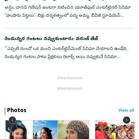
అన్షు, వాసవి గణేషన్‌ జంటగా నటించిన యూత్‌ఫుల్‌ ఎంటర్‌టైనర్‌ సినిమా
‘హుషారు పిట్టలు’. బిక్షు దర్శకత్వంలో పద్మ అమ్మ, బీవీజీ స్టూడియెస్‌
సమర్పణలో రుద్ర క్రాంతి పిక్చర్స్‌పై వెంకట్‌ యాదవ్‌ నిర్మించారు. ఈ చ...
రెండున్నర గంటలు నవ్వుకుంటారు: వరుణ్‌ తేజ్‌
‘‘ఎప్పటి నుంచో ఒక మంచి ఎంటర్‌టైన్‌మెంట్‌ సినిమా చేయాలని ఉండేది.
రెండున్నర గంటల పాటు ప్రేక్షకులు రిలాక్స్‌ అయి నవ్వుకునే సినిమా
చేయాలనే ఉద్దేశంతో ‘కొరియన్‌ కనకరాజు’ చేశాను. నాన్‌స్టాప్‌ ఎంటర్‌టైనర్‌గా
...
Advertisement
Advertisement
Photos
View all