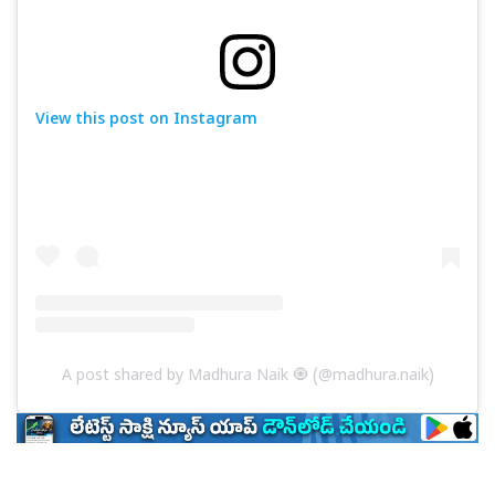
View this post on Instagram
A post shared by Madhura Naik 🧿 (@madhura.naik)