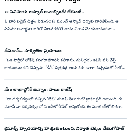
ఆ సినిమాకు ఆస్కార్‌ రావాల్సిందే! లేకుంటే..
ఓ భారీ బడ్జెట్‌ చిత్రం విడుదలకు ముందే ఆస్కార్‌ చర్చకు దారితీసింది. ఆ
సినిమా అవార్డుల బరిలో నిలవకపోతే తాను నిరాశ చెందుతానంటూ
మహారాష్ట్ర ముఖ్యమంత్రి దేవేంద్ర ఫడ్నవీస్‌ చేసిన వ్యాఖ్యలు ఆసక్తి
రేపుతున్నాయ...
దేవదాస్‌... పార్వతిల ప్రయాణం
‘‘ఒక పార్టీలో లోకేష్‌ కనగరాజ్‌గారిని కలిశాను. మనిద్దరం కలిసి పని చేస్తే
బాగుంటుందని చెప్పాను. ‘డీసీ’ చిత్రకథ ఆయనకు చాలా నచ్చడంతో హీరోగా
నటించేందుకు వెంటనే ఓకే చెప్పారు. భారతీరాజా, సెల్వరాఘవన్, ధనుష్‌....
మేం లాభాల్లోనే ఉన్నాం: సాయి రాజేష్‌
‘‘నా దర్శకత్వంలో వచ్చిన ‘బేబి’ మూవీ తెలుగులో బ్లాక్‌బస్టర్‌ అయింది. ఈ
మూవీ నా దర్శకత్వంలో హిందీలో రీమేక్‌ అవుతోంది. ఈ షూటింగ్‌లో బిజీగా
ఉండటంతో ‘చెన్నై లవ్‌ స్టోరీ’ సినిమాకు నేను దర్శకత్వం వహించాలనుకో...
క్లైమాక్స్‌ హృదయాన్ని హత్తుకుంటుంది: నిర్మాత బెక్కెం వేణుగోపాల్‌