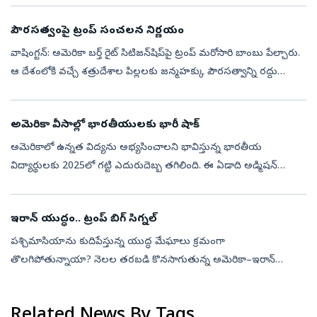
రేపుతున్నాయ...
పౌరసత్వంపై ట్రంప్ సంచలన నిర్ణయం
వాషింగ్టన్‌: అమెరికా బర్త్‌ రైట్‌ సిటిజన్‌షిప్‌పై ట్రంప్‌ మరోసారి బాంబు పేల్చారు.
ఆ దేశంలోకి వచ్చే శత్రుదేశాల పిల్లలకు జన్మహక్కు పౌరసత్వాన్ని రద్దు
చేస్తున్నట్లు వెల్లడించారు. అమెరికాలో జన్మించడంతో వచ...
అమెరికా వీసాల్లో భారతీయులకు భారీ షాక్
అమెరికాలో ఉన్నత విద్యను అభ్యసించాలని భావిస్తున్న భారతీయ
విద్యార్థులకు 2025లో గట్టి ఎదురుదెబ్బ తగిలింది. ఈ ఏడాది అడ్మిషన్
సీజన్‌లో భారతీయ విద్యార్థులకు జారీ చేసిన F-1 స్టూడెంట్ వీసాల సంఖ్య
గత ఏడాదితో ప...
ఇరాన్‌ యుద్ధం.. ట్రంప్‌ బిగ్‌ సిగ్నల్‌
పశ్చిమాసియాను కుదిపేస్తున్న యుద్ధ మేఘాలు క్రమంగా
తొలగిపోతున్నాయా? నెలల తరబడి కొనసాగుతున్న అమెరికా–ఇరాన్‌
ఘర్షణకు తెరపడే సంకేతాలు కనిపిస్తున్నాయి. ఓ వైపు ఆయుధ నిల్వలు,
యుద్ధ సామర్థ్యంపై చర్చలు సాగుతుండ...
Related News By Tags