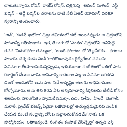
చాటుకున్నారు. రోషన్‌–రాజేష్‌ రోషన్, చిత్రగుప్త– ఆనంద్‌ మిళింద్, ఎస్డీ
బర్మన్‌ – ఆర్డీ బర్మన్‌ల తరాలను దాటి నేటి ఏఆర్‌ రెహమాన్‌ వరకూ
స్వరాన్ని అందించారు.
‘ఆన్‌’, ‘ఉడన్‌ ఖటోలా’ చిత్రాలు తమిళంలో డబ్‌ అయినప్పుడు ఆ చిత్రంలోని
పాటలన్నీ లతానే పాడారు. ఇక, తెలుగులో ‘సంతానం’ చిత్రంలోని అనిసెట్టి
రచన ‘నిదురపోరా తమ్ముడా’, ‘ఆఖరి పోరాటం’లో ‘తెల్లచీరకు...’ పాటలు
పాడారు. దర్శ కుడు వంశీ ‘గాలికొండాపురం రైల్వేగేటు’ నవలను
సినిమాగా తీయాలనుకున్నప్పుడు, ఇళయరాజా సంగీతంలో లతాజీతో పాట
రికార్డింగ్‌ చేయిం చారు. అనివార్య కారణాల వల్ల ఆ సినిమా ఆగిపోవ
డంతో అందులోని ఆమె పాట వినే అదృష్టం తెలుగు అభిమానులు
కోల్పోయారు. ఆమె తన 80వ ఏట అన్నమాచార్య కీర్తనలను టీటీడీ కోసం
ఆలపించి, పారితోషికం స్వామికే సమర్పించడం విశేషం. హిందీ, బెంగాలీ,
మరాఠీ, ప్రైవేట్‌ భజన్స్‌ ఏవైనా లతాజీ పాటల్లో అత్యుత్తమమైనవి ఎంపిక
చేయడ మంటే సంద్రాన్ని దోసిట పట్టాలనుకోవడమే!‘నాకు ఒక
హార్మోనియం, లతాని ఇవ్వండి. సంగీతం కంపోజ్‌ చేసిచ్చేస్తా’ అన్నది ఎస్డీ