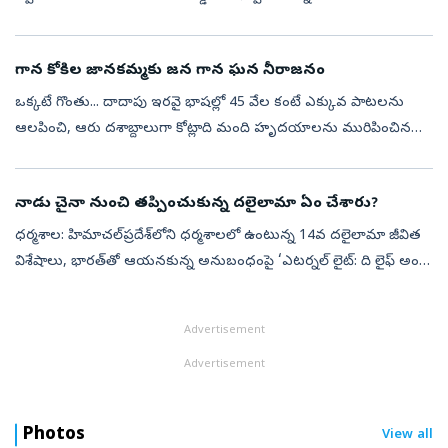
సినిమాటోగ్రఫీ శాఖ మంత్రి కోమటి రెడ్డి వెంకట్ రెడ్డి, టెలివిజన్ అవార్డు ...
గాన కోకిల జానకమ్మకు జన గాన ఘన నీరాజనం
ఒక్కటే గొంతు... దాదాపు ఇరవై భాషల్లో 45 వేల కంటే ఎక్కువ పాటలను
ఆలపించి, ఆరు దశాబ్దాలుగా కోట్లాది మంది హృదయాలను మురిపించిన
కమ్మని కంఠం మన శిష్టాల జానకమ్మ. ఈ అమర గాన కోకిల భౌతికంగా
దూరమైనా, ఆవిడ పంచిన గా...
నాడు చైనా నుంచి తప్పించుకున్న దలైలామా ఏం చేశారు?
ధర్మశాల: హిమాచల్‌ప్రదేశ్‌లోని ధర్మశాలలో ఉంటున్న 14వ దలైలామా జీవిత
విశేషాలు, భారత్‌తో ఆయనకున్న అనుబంధంపై ‘ఎటర్నల్ లైట్: ది లైఫ్ అండ్
లెగసీ ఆఫ్ హిస్ హోలీనెస్ ది ఫోర్టీన్త్ దలైలామా’ అనే కొత్త పుస్తకం విడ...
Advertisement
Advertisement
Photos
View all