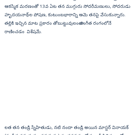
ఆకస్మిక మరణంతో 13వ ఏట తన ముగ్గురు సోదరీమణులు, సోదరుడు
హృదయనాథ్‌ల పోషణ, కుటుంబభారాన్ని ఆమె తనపై వేసుకున్నారు.
తల్లికి ఇచ్చిన మాట ప్రకారం తోబుట్టువులంతా సంగీత రంగంలోనే
రాణించడం విశేషమే.
లత తన తండ్రి స్నేహితుడు, నటి నందా తండ్రి అయిన మాస్టర్‌ వినాయక్‌