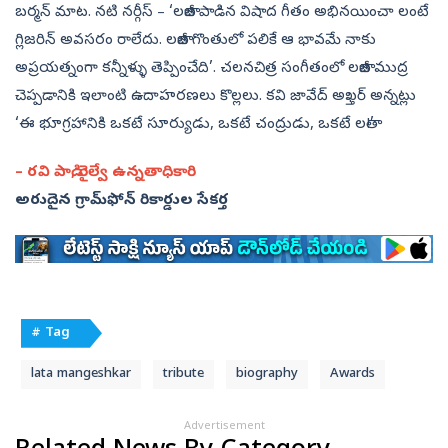
బర్మన్‌ మాట. నటి నర్గీస్‌ – ‘లతాజీ పాడిన విషాద గీతం అభినయించా లంటే
గ్లిజరిన్‌ అవసరం రాలేదు. లతాజీ గొంతులో పలికే ఆ భావమే నాకు
అప్రయత్నంగా కన్నీళ్ళు తెప్పించేది’. చలనచిత్ర సంగీతంలో లతాజీ ముద్ర
చెప్పడానికి ఇలాంటి ఉదాహరణలు కొల్లలు. కవి జావేద్‌ అఖ్తర్‌ అన్నట్లు
‘ఈ భూగ్రహానికి ఒకటే సూర్యుడు, ఒకటే చంద్రుడు, ఒకటే లతా!’
– రవి పాడి, రైల్వే ఉన్నతాధికారి
అరుదైన గ్రామ్‌ఫోన్‌ రికార్డుల సేకర్త
# Tag
lata mangeshkar
tribute
biography
Awards
Advertisement