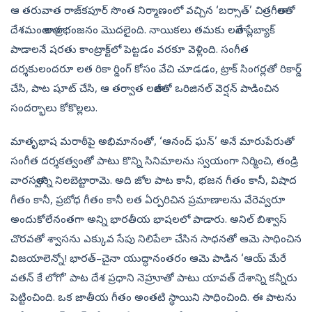
ఆ తరువాత రాజ్‌కపూర్‌ సొంత నిర్మాణంలో వచ్చిన ‘బర్సాత్‌’ చిత్రగీతాలతో
దేశమంతా లతా ప్రభంజనం మొదలైంది. నాయికలు తమకు లతానే ప్లేబ్యాక్‌
పాడాలనే షరతు కాంట్రాక్ట్‌లో పెట్టడం వరకూ వెళ్లింది. సంగీత
దర్శకులందరూ లత రికా ర్డింగ్‌ కోసం వేచి చూడడం, ట్రాక్‌ సింగర్లతో రికార్డ్‌
చేసి, పాట షూట్‌ చేసి, ఆ తర్వాత లతాజీతో ఒరిజినల్‌ వెర్షన్‌ పాడించిన
సందర్భాలు కోకొల్లలు.
మాతృభాష మరాఠీపై అభిమానంతో, ‘ఆనంద్‌ ఘన్‌’ అనే మారుపేరుతో
సంగీత దర్శకత్వంతో పాటు కొన్ని సినిమాలను స్వయంగా నిర్మించి, తండ్రి
వారసత్వాన్ని నిలబెట్టారామె. అది జోల పాట కానీ, భజన గీతం కానీ, విషాద
గీతం కానీ, ప్రబోధ గీతం కానీ లత ఏర్పరిచిన ప్రమాణాలను వేరెవ్వరూ
అందుకోలేనంతగా అన్ని భారతీయ భాషలలో పాడారు. అనిల్‌ బిశ్వాస్‌
చొరవతో శ్వాసను ఎక్కువ సేపు నిలిపేలా చేసిన సాధనతో ఆమె సాధించిన
విజయాలెన్నో! భారత్‌–చైనా యుద్ధానంతరం ఆమె పాడిన ‘ఆయ్‌ మేరే
వతన్‌ కే లోగో’ పాట దేశ ప్రధాని నెహ్రూతో పాటు యావత్‌ దేశాన్ని కన్నీరు
పెట్టించింది. ఒక జాతీయ గీతం అంతటి స్థాయిని సాధించింది. ఈ పాటను