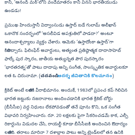
కానీ, ‘ఆనంద్‌ మఠ్‌’లోని వందేమాతరం కానీ వినని భారతీయుడు
ఉండడు!
ప్రముఖ హిందుస్తానీ విద్వాంసుడు ఉస్తాద్‌ బడే గులామ్‌ అలీఖాన్‌
ఒకానొక సందర్భంలో ‘అసలీవిడ అపశ్రుతిలో పాడదా?’ అంటూ
ఆనందాశ్చర్యాలు వ్యక్తం చేశారు. ఆమెకు ‘ఉస్తాదోంకా ఉస్తాద్‌’గా
కితాబిచ్చారు. ఫిలింఫేర్‌ అవార్డులు, అత్యంత ప్రతిష్ఠాత్మక దాదాసాహెబ్‌
ఫాల్కే పుర స్కారం, జాతీయ అత్యున్నత పౌర పురస్కారం
‘భారతరత్న’తో పాటు దాదాపు అన్ని సంగీత, సాంస్కృతిక అవార్డులకూ
లత ఓ చిరునామా. (
చదవండి:
ఆదర్శ జీవితానికి కొలమానం
)
క్రికెట్‌ అంటే లతాజీకి వీరాభిమానం. అందుకే, 1983లో ప్రపంచ కప్‌ గెలిచిన
భారత జట్టుకు నజరానాలు అందించడానికి భారత క్రికెట్‌ బోర్డు
(బీసీసీఐ) వద్ద నిధులు లేకపోవడంతో తనే పూను కొని, ఒక సంగీత
విభావరి నిర్వహించారు. రూ. 20 లక్షలకు పైగా సేకరించడమే కాక, ఎల్పీ
రికార్డును విడుదల చేసి, రాయల్టీ కూడా బీసీసీఐకి అందించిన ఔదార్యం
లతాజీది. తరాలు మారినా 7 దశాబ్దాల పాటు అన్ని ట్రెండ్‌లలో తన ఉనికి