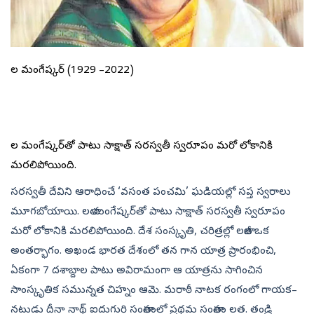
లతా మంగేష్కర్‌ (1929 –2022)
లతా మంగేష్కర్‌తో పాటు సాక్షాత్‌ సరస్వతీ స్వరూపం మరో లోకానికి
మరలిపోయింది.
సరస్వతీ దేవిని ఆరాధించే ‘వసంత పంచమి’ ఘడియల్లో సప్త స్వరాలు
మూగబోయాయి. లతా మంగేష్కర్‌తో పాటు సాక్షాత్‌ సరస్వతీ స్వరూపం
మరో లోకానికి మరలిపోయింది. దేశ సంస్కృతి, చరిత్రల్లో లతాజీ ఒక
అంతర్భాగం. అఖండ భారత దేశంలో తన గాన యాత్ర ప్రారంభించి,
ఏకంగా 7 దశాబ్దాల పాటు అవిరామంగా ఆ యాత్రను సాగించిన
సాంస్కృతిక సమున్నత చిహ్నం ఆమె. మరాఠీ నాటక రంగంలో గాయక–
నటుడు దీనా నాథ్‌ ఐదుగురి సంతానంలో ప్రథమ సంతానం లత. తండ్రి