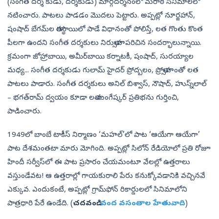
(సంగీత దర్శ కుడు, దర్శకుడు) మార్గదర్శనంలో మరాఠీ సినిమాలలో
నటించారు. పాటలు పాడడం మొదలు పెట్టారు. అప్పట్లో నూర్జహాన్,
షంషాద్‌ బేగమ్‌ల తారస్థాయిలో పాడే విధానంతో పోలిస్తే, లత గొంతు కొంత
పీలగా ఉందని సంగీత దర్శకులు నిరుత్సాహపరిచిన సందర్భాలున్నాయి.
క్రమంగా జోహ్రాబాయి, అమీర్‌బాయి కర్నాటకీ, షంషాద్, సురయ్యాల
మధ్య... సంగీత దర్శకుడు గులామ్‌ హైదర్‌ ప్రోద్బలం, ప్రోత్సాహంతో లత
పాటలు పాడారు. సంగీత దర్శకులు అనిల్‌ బిశ్వాస్, నౌషాద్, హుస్న్‌లాల్‌
– భగత్‌రామ్‌ ద్వయం కూడా లతా మంగేష్కర్‌ ప్రతిభను గుర్తించి,
పాడించారు.
1949లో బాంబే టాకీస్‌ నిర్మాణం ‘మహల్‌’లో పాట ‘ఆయేగా ఆయేగా’
పాట దేశమంతటా మారు మోగింది. అప్పట్లో సిలోన్‌ రేడియోలో ప్రతి రోజూ
హిందీ సర్వీస్‌లో ఈ పాట ప్రసారం చేయమంటూ వేలల్లో ఉత్తరాలు
వస్తుండేవట! ఆ ఉత్తరాల్లో గాయకురాలి పేరు కనుక్కోవడానికి వచ్చినవే
ఎక్కువ. ఎందుకంటే, అప్పట్లో గ్రామ్‌ఫోన్‌ రికార్డులలో సినిమాలోని
పాత్రధారి పేరే ఉండేది. (
చదవండి:
వంద వసంతాల హేతువాది
)