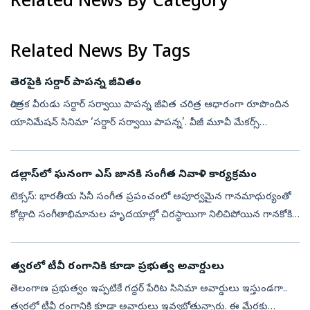
Related News By Category
Related News By Tags
తెరపైకి సర్దార్‌ పాపన్న జీవితం
చారిత్రక వీరుడు సర్దార్‌ సర్వాయి పాపన్న జీవిత చరిత్ర ఆధారంగా రూపొందిన
యానిమేషన్‌ సినిమా ‘సర్దార్‌ సర్వాయి పాపన్న’. వీజీ మూవీ మేకర్స్‌
సమర్పణలో దీపక్‌ న్యాతి నిర్మాణ పర్యవేక్షణలో వెంకటేశ్‌ గౌడ్‌ లింగంప...
డల్లాస్‌లో ఘనంగా ఎస్ జానకి సంగీత నివాళి కార్యక్రమం
టెక్సస్: భారతీయ సినీ సంగీత ప్రపంచంలో అపూర్వమైన గానమాధుర్యంతో
కోట్లాది సంగీతాభిమానుల హృదయాల్లో చిరస్థాయిగా నిలిచిపోయిన గానకోకిల
ఎస్ జానకి (జానకమ్మ) గారికి సంగీత నివాళిగా శనివారం డల్లాస్‌లోని తెలుగు
కళ...
త్వరలో టీవీ రంగానికి కూడా ప్రభుత్వ అవార్డులు
తెలంగాణ ప్రభుత్వం ఇప్పటికే గద్దర్ పేరిట సినిమా అవార్డులు ఇస్తుండగా..
త్వరలో టీవీ రంగానికి కూడా అవార్డులు ఇవ్వబోతున్నారు. ఈ మేరకు