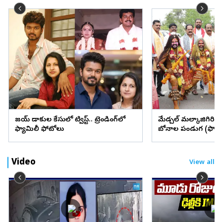
విజయ్ విడాకుల కేసులో ట్విస్ట్.. ట్రెండింగ్‌లో
మేడ్చల్ మల్కాజిగిరి జిల్
ఫ్యామిలీ ఫోటోలు
బోనాల పండుగ (ఫొటో
Video
View all