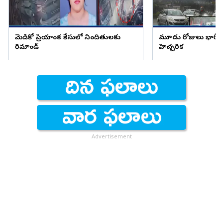
మెడికో ప్రియాంక కేసులో నిందితులకు
మూడు రోజులు భారీ వ
రిమాండ్
హెచ్చరిక
Advertisement