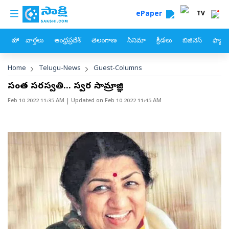
custom menu
Skip to main content
ePaper
TV
హోం
వార్తలు
ఆంధ్రప్రదేశ్
తెలంగాణ
సినిమా
క్రీడలు
బిజినెస్
ఫ్యామ
Breadcrumb
Home
Telugu-News
Guest-Columns
సంగీత సరస్వతి... స్వర సామ్రాజ్ఞి
Feb 10 2022 11:35 AM
| Updated on
Feb 10 2022 11:45 AM