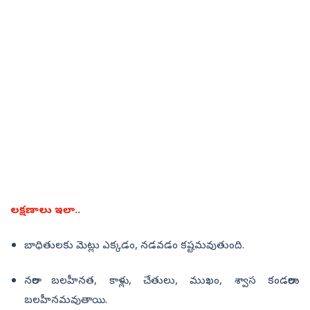
లక్షణాలు ఇలా..
బాధితులకు మెట్లు ఎక్కడం, నడవడం కష్టమవుతుంది.
నరాల బలహీనత, కాళ్లు, చేతులు, ముఖం, శ్వాస కండరాలు
బలహీనమవుతాయి.