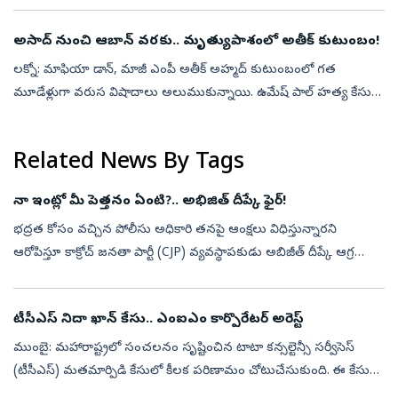
కేవలం ...
అసాద్ నుంచి ఆబాన్ వరకు.. మృత్యుపాశంలో అతీక్ కుటుంబం!
లక్నో: మాఫియా డాన్, మాజీ ఎంపీ అతీక్ అహ్మద్ కుటుంబంలో గత
మూడేళ్లుగా వరుస విషాదాలు అలుముకున్నాయి. ఉమేష్ పాల్ హత్య కేసుతో
మొదలైన పోలీసుల ఏరివేత చర్యలు, ఆ తర్వాత అతీక్, ఆయన తమ్ముడు
అష్రఫ్‌ల హత్యలు, తాజాగా...
Related News By Tags
నా ఇంట్లో మీ పెత్తనం ఏంటి?.. అభిజిత్‌ దీప్కే ఫైర్‌!
భద్రత కోసం వచ్చిన పోలీసు అధికారి తనపై ఆంక్షలు విధిస్తున్నారని
ఆరోపిస్తూ కాక్రోచ్‌ జనతా పార్టీ (CJP) వ్యవస్థాపకుడు అబిజీత్‌ దీప్కే ఆగ్రహం
వ్యక్తం చేశారు. తనను కలిసేందుకు వచ్చే వారిని అడ్డుకుంటున్నారని ...
టీసీఎస్‌ నిదా ఖాన్‌ కేసు.. ఎంఐఎం కార్పొరేటర్‌ అరెస్ట్‌
ముంబై: మహారాష్ట్రలో సంచలనం సృష్టించిన టాటా కన్సల్టెన్సీ సర్వీసెస్
(టీసీఎస్) మతమార్పిడి కేసులో కీలక పరిణామం చోటుచేసుకుంది. ఈ కేసులో
నిందితురాలైన మాజీ టీసీఎస్ ఉద్యోగి నిదా ఖాన్‌కు ఆశ్రయం కల్పించారనే