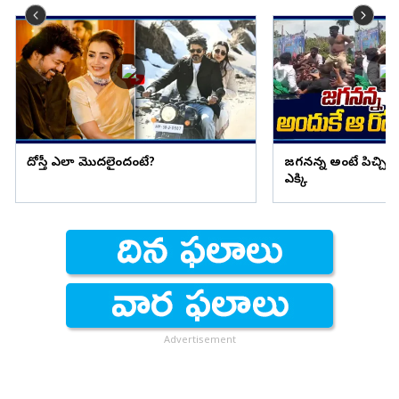
దోస్తీ ఎలా మొదలైందంటే?
జగనన్న అంటే పిచ్చి 
ఎక్కి
Advertisement