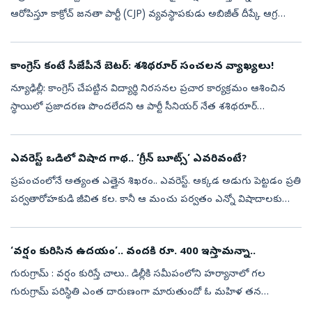
ఆరోపిస్తూ కాక్రోచ్‌ జనతా పార్టీ (CJP) వ్యవస్థాపకుడు అబిజీత్‌ దీప్కే ఆగ్రహం
వ్యక్తం చేశారు. తనను కలిసేందుకు వచ్చే వారిని అడ్డుకుంటున్నారని ...
కాంగ్రెస్ కంటే సీజేపీనే బెటర్‌: శశిథరూర్ సంచలన వ్యాఖ్యలు!
న్యూఢిల్లీ: కాంగ్రెస్ చేపట్టిన విద్యార్థి నిరసనల ప్రచార కార్యక్రమం ఆశించిన
స్థాయిలో ప్రజాదరణ పొందలేదని ఆ పార్టీ సీనియర్ నేత శశిథరూర్
అంగీకరించారు. ముంబైలో జరిగిన ‘ఇండియాస్ ఇంటర్నేషనల్ మూవ్మెంట్ టు
యున...
ఎవరెస్ట్‌ ఒడిలో విషాద గాథ.. ‘గ్రీన్‌ బూట్స్‌’ ఎవరివంటే?
ప్రపంచంలోనే అత్యంత ఎత్తైన శిఖరం.. ఎవరెస్ట్‌. అక్కడ అడుగు పెట్టడం ప్రతి
పర్వతారోహకుడి జీవిత కల. కానీ ఆ మంచు పర్వతం ఎన్నో విషాదాలకు
కూడా సాక్షిగా నిలిచింది. ఇటీవల హిమాలయ ప్రాంతంలో చోటుచేసుకున్న
పర్వత ప్...
‘వర్షం కురిసిన ఉదయం’.. వందకి రూ. 400 ఇస్తామన్నా..
గురుగ్రామ్ : వర్షం కురిస్తే చాలు.. డిల్లీకి సమీపంలోని హర్యానాలో గల
గురుగ్రామ్ పరిస్థితి ఎంత దారుణంగా మారుతుందో ఓ మహిళ తన
ఇన్‌స్టాగ్రామ్ రీల్ ద్వారా కళ్లకు కట్టినట్లు చూపారు. ఆఫీసుకు వెళ్లేందుకు