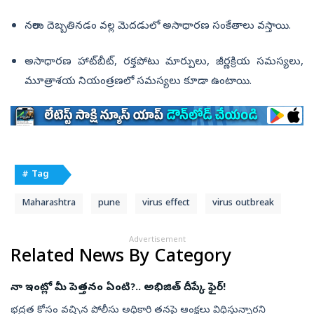
నరాలు దెబ్బతినడం వల్ల మెదడులో అసాధారణ సంకేతాలు వస్తాయి.
అసాధారణ హాట్‌బీట్, రక్తపోటు మార్పులు, జీర్ణక్రియ సమస్యలు,
మూత్రాశయ నియంత్రణలో సమస్యలు కూడా ఉంటాయి.
# Tag
Maharashtra
pune
virus effect
virus outbreak
Advertisement
Related News By Category
నా ఇంట్లో మీ పెత్తనం ఏంటి?.. అభిజిత్‌ దీప్కే ఫైర్‌!
భద్రత కోసం వచ్చిన పోలీసు అధికారి తనపై ఆంక్షలు విధిస్తున్నారని