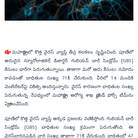
పూణే:
మహరాష్ట్రలో కొత్త వైరస్‌ వ్యాప్తి తీవ్ర కలకలం సృష్టించింది. పూణేలో
అరుదైన న్యూరోలాజికల్ డిజార్డర్ గులియన్ బారే సిండ్రోమ్ (GBS)
కేసులు భారీగా పెరుగుతున్నాయి. తాజాగా మరో ఆరు కేసులు నమోదు
కావడంతో బాధితుల సంఖ్య 71కి చేరుకుంది. వీరిలో 14 మందికి
వెంటిలేటర్‌పై చికిత్స అందిస్తున్నారు. వైరస్‌ కారణంగా బాధితుల సంఖ్య
పెరుగుతున్న నేపథ్యంలో మహారాష్ట్ర ఆరోగ్య శాఖ ర్యాపిడ్‌ ఫోర్స్‌ టీమ్‌ను
ఏర్పాటుచేసింది.
పూణేలో కొత్త వైరస్‌ వ్యాప్తి అక్కడ ప్రజలకు వణికిస్తోంది. గులియన్ బారే
సిండ్రోమ్ (GBS) బాధితుల సంఖ్య క్రమంగా పెరుగుతోంది. ఈ
వైరస్‌బారినపడిన వారి సంఖ్య తాజాగా 71కి చేరుకుంది. బాధితుల్లో 47