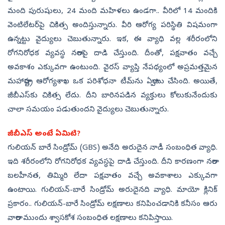
మంది పురుషులు, 24 మంది మహిళలు ఉండగా.. వీరిలో 14 మందికి
వెంటిలేటర్‌పై చికిత్స అందిస్తున్నారు. వీరి ఆరోగ్య పరిస్థితి విషమంగా
ఉన్నట్టు వైద్యులు చెబుతున్నారు. ఇక, ఈ వ్యాధి వల్ల శరీరంలోని
రోగనిరోధక వ్యవస్థ నరాలపై దాడి చేస్తుంది. దీంతో, పక్షవాతం వచ్చే
అవకాశం ఎక్కువగా ఉంటుంది. వైరస్‌ వ్యాప్తి నేపథ్యంలో అప్రమత్తమైన
మహారాష్ట్ర ఆరోగ్యశాఖ ఒక పరిశోధనా టీమ్‌ను ఏర్పాటు చేసింది. అయితే,
జీబీఎస్‌కు చికిత్స లేదు. దీని బారినపడిన వ్యక్తులు కోలుకునేందుకు
చాలా సమయం పడుతుందని వైద్యులు చెబుతున్నారు.
జీబీఎస్‌ అంటే ఏమిటి?
గులియన్ బారే సిండ్రోమ్ (GBS) అనేది అరుదైన నాడీ సంబంధిత వ్యాధి.
ఇది శరీరంలోని రోగనిరోధక వ్యవస్థపై దాడి చేస్తుంది. దీని కారణంగా నరాల
బలహీనత, తిమ్మిరి లేదా పక్షవాతం వచ్చే అవకాశాలు ఎక్కువగా
ఉంటాయి. గులియన్-బారే సిండ్రోమ్ అరుదైనది వ్యాధి. మాయో క్లినిక్
ప్రకారం.. గులియన్-బారే సిండ్రోమ్ లక్షణాలు కనిపించడానికి కనీసం ఆరు
వారాల ముందు శ్వాసకోశ సంబంధిత లక్షణాలు కనిపిస్తాయి.