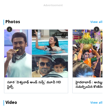
Advertisement
Photos
View all
సూర్య ‘విశ్వనాథ్ అండ్ సన్స్’ మూవీ HD
హైదరాబాద్ : అమ్మవా
స్టిల్స్
సమర్పించిన కొణిదెల న
వైరల్
Video
View all