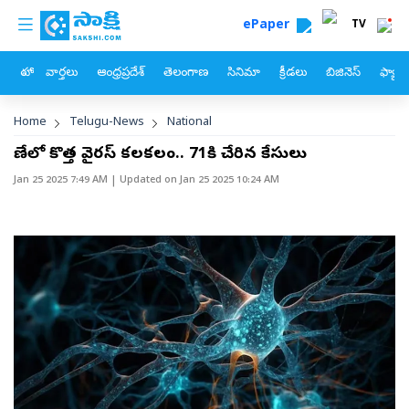
custom menu
Skip to main content
ePaper
TV
హోం
వార్తలు
ఆంధ్రప్రదేశ్
తెలంగాణ
సినిమా
క్రీడలు
బిజినెస్
ఫ్యామ
Breadcrumb
Home
Telugu-News
National
పూణేలో కొత్త వైరస్‌ కలకలం.. 71కి చేరిన కేసులు
Jan 25 2025 7:49 AM
| Updated on
Jan 25 2025 10:24 AM