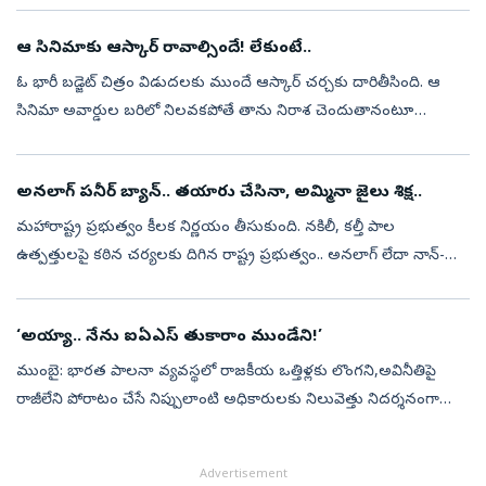
ఆరో...
ఆ సినిమాకు ఆస్కార్‌ రావాల్సిందే! లేకుంటే..
ఓ భారీ బడ్జెట్‌ చిత్రం విడుదలకు ముందే ఆస్కార్‌ చర్చకు దారితీసింది. ఆ
సినిమా అవార్డుల బరిలో నిలవకపోతే తాను నిరాశ చెందుతానంటూ
మహారాష్ట్ర ముఖ్యమంత్రి దేవేంద్ర ఫడ్నవీస్‌ చేసిన వ్యాఖ్యలు ఆసక్తి
రేపుతున్నాయ...
అనలాగ్‌ పనీర్‌ బ్యాన్‌.. తయారు చేసినా, అమ్మినా జైలు శిక్ష..
మహారాష్ట్ర ప్రభుత్వం కీలక నిర్ణయం తీసుకుంది. నకిలీ, కల్తీ పాల
ఉత్పత్తులపై కఠిన చర్యలకు దిగిన రాష్ట్ర ప్రభుత్వం.. అనలాగ్ లేదా నాన్-
డెయిరీ పనీర్ (పాలు కాకుండా ఇతర పదార్థాలతో తయారు చేసే పనీర్)
తయారీ, విక...
‘అయ్యా.. నేను ఐఏఎస్‌ తుకారాం ముండేని!’
ముంబై: భారత పాలనా వ్యవస్థలో రాజకీయ ఒత్తిళ్లకు లొంగని,అవినీతిపై
రాజీలేని పోరాటం చేసే నిప్పులాంటి అధికారులకు నిలువెత్తు నిదర్శనంగా
నిలుస్తున్నారు ఐఏఎస్ అధికారి తుకారాం ముండే. తన సుదీర్ఘ కెరీర్‌లో
నిబంధన...
Advertisement