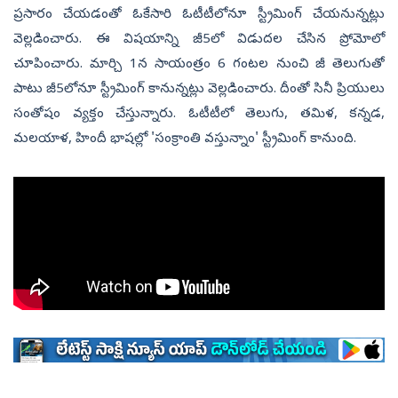
ప్రసారం చేయడంతో ఓకేసారి ఓటీటీలోనూ స్ట్రీమింగ్ చేయనున్నట్లు
వెల్లడించారు. ఈ విషయాన్ని జీ5లో విడుదల చేసిన ప్రోమోలో
చూపించారు. మార్చి 1న సాయంత్రం 6 గంటల నుంచి జీ తెలుగుతో
పాటు జీ5లోనూ స్ట్రీమింగ్ కానున్నట్లు వెల్లడించారు. దీంతో సినీ ప్రియులు
సంతోషం వ్యక్తం చేస్తున్నారు. ఓటీటీలో తెలుగు, తమిళ, కన్నడ,
మలయాళ, హిందీ భాషల్లో 'సంక్రాంతి వస్తున్నాం' స్ట్రీమింగ్ కానుంది.