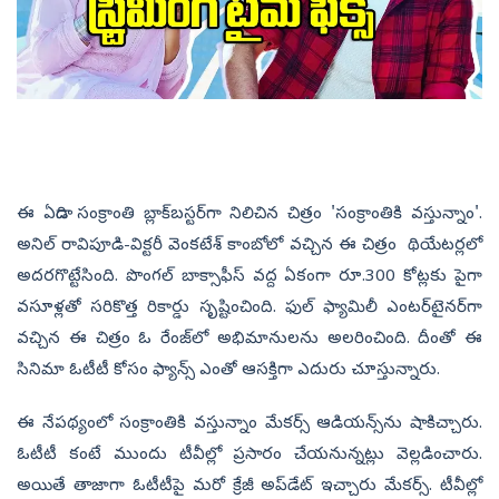
ఈ ఏడాది సంక్రాంతి బ్లాక్‌బస్టర్‌గా నిలిచిన చిత్రం 'సంక్రాంతికి వస్తున్నాం'.
అనిల్ రావిపూడి-విక్టరీ వెంకటేశ్ కాంబోలో వచ్చిన ఈ చిత్రం థియేటర్లలో
అదరగొట్టేసింది. పొంగల్ బాక్సాఫీస్ వద్ద ఏకంగా రూ.300 కోట్లకు పైగా
వసూళ్లతో సరికొత్త రికార్డు సృష్టించింది. ఫుల్ ఫ్యామిలీ ఎంటర్‌టైనర్‌గా
వచ్చిన ఈ చిత్రం ఓ రేంజ్‌లో అభిమానులను అలరించింది. దీంతో ఈ
సినిమా ఓటీటీ కోసం ఫ్యాన్స్ ఎంతో ఆసక్తిగా ఎదురు చూస్తున్నారు.
ఈ నేపథ్యంలో సంక్రాంతికి వస్తున్నాం మేకర్స్ ఆడియన్స్‌ను షాకిచ్చారు.
ఓటీటీ కంటే ముందు టీవీల్లో ప్రసారం చేయనున్నట్లు వెల్లడించారు.
అయితే తాజాగా ఓటీటీపై మరో క్రేజీ అప్‌డేట్‌ ఇచ్చారు మేకర్స్. టీవీల్లో