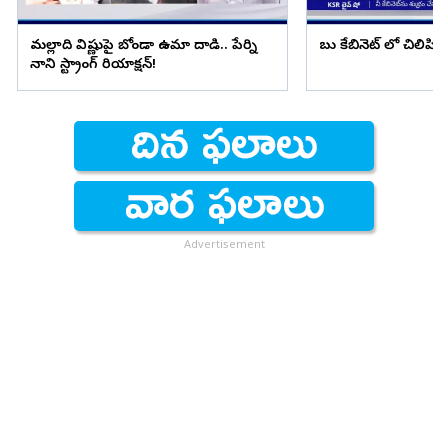
మల్లాది విష్ణుపై బోండా ఉమా దాడి.. పేర్ని
బాబు కేబినెట్ లో చిలిపి 
నాని స్ట్రాంగ్ రియాక్షన్!
Advertisement