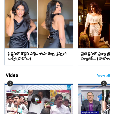
బ్లాక్ డ్రెస్‌లో గోల్డెన్ హార్ట్.. ఈషా రెబ్బ స్టన్నింగ్
వైట్ డ్రెస్‌లో ప్రగ్యా జైస
లుక్స్!(ఫొటోలు)
మ్యాజిక్... (ఫొటోలు)
Video
View all