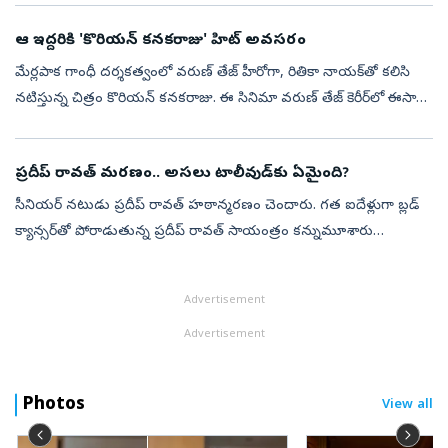
ఆ ఇద్దరికి 'కొరియన్ కనకరాజు' హిట్‌ అవసరం
మేర్లపాక గాంధీ దర్శకత్వంలో వరుణ్ తేజ్ హీరోగా, రితికా నాయక్‌తో కలిసి
నటిస్తున్న చిత్రం కొరియన్ కనకరాజు. ఈ సినిమా వరుణ్ తేజ్ కెరీర్‌లో ఈసారి
కొరియన్ కనకరాజు సినిమా అత్యంత కీలకంగా మారింది. వరుసగా వచ్చిన ...
ప్రదీప్ రావత్ మరణం.. అసలు టాలీవుడ్‌కు ఏమైంది?
సీనియర్ నటుడు ప్రదీప్ రావత్ హఠాన్మరణం చెందారు. గత ఐదేళ్లుగా బ్లడ్‌
క్యాన్సర్‌తో పోరాడుతున్న ప్రదీప్ రావత్‌ సాయంత్రం కన్నుమూశారు
ముంబయిలోని గోరెగావ్‌లో ఇవాళ ఆయన అంత్యక్రియలు నిర్వహించారు.
ఆయన చివరి యాత...
Advertisement
Advertisement
Photos
View all