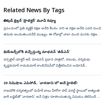
Related News By Tags
హాలివుడ్ థ్రిల్లర్ ‘ప్రొటెక్టర్’ మూవీ రివ్యూ
ప్రపంచంలో ప్రతి వ్యక్తికి రక్షణ అనేది కీలకం. కాని ఆ రక్షణ అనేది ఎవరి నుంచి
తమకు అందుతుందనేదే ముఖ్యం. ఈ రోజుల్లో చాలా మంది మనకు రక్షణగా
ఉంటుంటారు. అందులో మనకు సుదూరపు సరిహద్దుల నుంచి మనల్ని
కాపాడే సైని...
థియేటర్స్‌లోకి వచ్చేస్తున్న మాధవన్‌ ‘జీడీఎన్‌’
వర్సటైల్ యాక్టర్ ఆర్‌. మాధవన్‌ ప్రధాన పాత్రలో, నటుడు, దర్శకుడు
కృష్ణకుమార్‌ రామకుమార్‌ కాంబినేషన్‌లో చిత్రీకరించిన బయోపిక్
‘జి.డి.నాయుడు ’ (GDN). 'ఎడిసన్ ఆఫ్ ఇండియా', 'మిరాకిల్ మేన్', 'వెల్త్
క్రియేటర...
20 నిమిషాల ఎపిసోడ్‌.. ‘వారణాసి’లో అదే హైలెట్‌!
రాజమౌళి దర్శకత్వంలో మహేశ్‌ బాబు హీరోగా పాన్‌ వరల్డ్‌ స్థాయిలో అత్యంత
భారీ బడ్జెట్‌తో ‘వారణాసి’ అనే చిత్రం రూపొందుతున్న విషయం తెలిసిందే. ఈ
చిత్రంలో రుద్ర, శ్రీరాముడిగా రెండు పాత్రల్లో కనిపించనున్నారు మ...