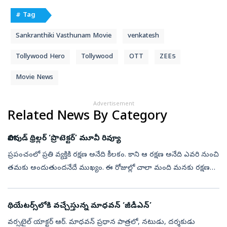
# Tag
Sankranthiki Vasthunam Movie
venkatesh
Tollywood Hero
Tollywood
OTT
ZEE5
Movie News
Advertisement
Related News By Category
హాలివుడ్ థ్రిల్లర్ ‘ప్రొటెక్టర్’ మూవీ రివ్యూ
ప్రపంచంలో ప్రతి వ్యక్తికి రక్షణ అనేది కీలకం. కాని ఆ రక్షణ అనేది ఎవరి నుంచి
తమకు అందుతుందనేదే ముఖ్యం. ఈ రోజుల్లో చాలా మంది మనకు రక్షణగా
ఉంటుంటారు. అందులో మనకు సుదూరపు సరిహద్దుల నుంచి మనల్ని
కాపాడే సైని...
థియేటర్స్‌లోకి వచ్చేస్తున్న మాధవన్‌ ‘జీడీఎన్‌’
వర్సటైల్ యాక్టర్ ఆర్‌. మాధవన్‌ ప్రధాన పాత్రలో, నటుడు, దర్శకుడు