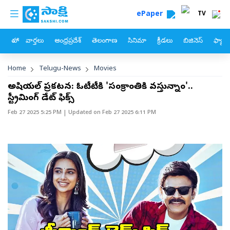
custom menu
Skip to main content
ePaper
TV
హోం
వార్తలు
ఆంధ్రప్రదేశ్
తెలంగాణ
సినిమా
క్రీడలు
బిజినెస్
ఫ్యామ
Breadcrumb
Home
Telugu-News
Movies
అఫీషియల్ ప్రకటన: ఓటీటీకి 'సంక్రాంతికి వస్తున్నాం'..
స్ట్రీమింగ్ డేట్ ఫిక్స్
Feb 27 2025 5:25 PM
| Updated on
Feb 27 2025 6:11 PM