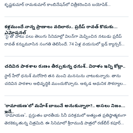
కృష్ణకుమార్‌ రామకుమార్‌ కాంబినేషన్‌లో చిత్రీకరించిన బయోపిక్
‘జి.డి.నాయుడు ’ (GDN). 'ఎడిసన్ ఆఫ్ ఇండియా', 'మిరాకిల్ మేన్', 'వెల్త్
క్రియేటర...
కళ్లముందే నాన్న ప్రాణాలు వదిలారు.. ప్రదీప్ రావత్ కొడుకు
ఎమోషనల్‌
‘సై’తో పాటు పలు తెలుగు సినిమాల్లో విలన్‌గా మెప్పించిన నటుడు ప్రదీప్‌
రావత్‌ కన్నుమూసిన సంగతి తెలిసిందే. 74 ఏళ్ల వయసులో బ్లడ్‌ క్యాన్సర్‌
కారణంగా ఆయన మృతి చెందాడు. అయితే చివరి రోజుల్లో ఆయన
అనుభవించిన ...
చదివిన పాఠశాల రుణం తీర్చుకున్న ధనుశ్‌.. విరాళం ఇన్ని కోట్లా..
స్టార్‌ హీరో ధనుశ్‌ మరోసారి తన మంచి మనసును చాటుకున్నారు. తాను
చదివిన పాఠశాల అభివృద్ధికి ముందుకొచ్చారు. అక్కడ ఆధునిక సౌకర్యాలతో
కూడిన మూడు అంతస్తుల కొత్త భవనాన్ని నిర్మించి విరాళంగా అందించారు.
ఈ వార్త ...
'రామాయణ'లో మహేశ్‌ బాబునే అనుకున్నారా?.. అసలు నిజం
ఇదే..
'రామాయణ'.. ప్రస్తుతం భారతీయ సినీ పరిశ్రమలో అత్యంత ప్రతిష్ఠాత్మకంగా
తెరకెక్కుతున్న చిత్రమిది. ఈ సినిమాలో శ్రీరాముడి పాత్రలో రణ్‌బీర్‌ కపూర్‌
నటిస్తున్న సంగతి తెలిసిందే. అయితే సినిమా ప్రకటన వచ్చిన తొలి ...