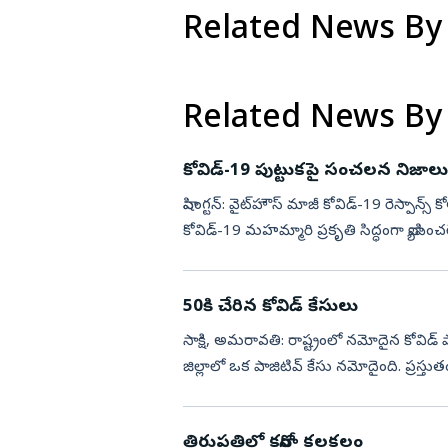
Related News By
Related News By
కోవిడ్-19 పుట్టుకపై సంచలన నిజాలు వ
వాషింగ్టన్‌: వైట్‌హౌస్ మాజీ కోవిడ్-19 రెస్పాన్స
కోవిడ్-19 మహమ్మారి ప్రకృతి సిద్ధంగా వ్యాపించ
50కి చేరిన కోవిడ్‌ కేసులు
సాక్షి, అమరావతి: రాష్ట్రంలో నమోదైన కోవిడ్
జిల్లాలో ఒక పాజిటివ్‌ కేసు నమోదైంది. ప్రస్
హోమ్‌...
తిరుపతిలో కరోనా కలకలం