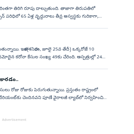
 మరింతగా తిరిగి రూపు దాల్చుతుంది. తాజాగా తిరుపతిలో
 పరిధిలో 65 ఏళ్ల వృద్దురాలు తీవ్ర అస్వస్థకు గురికాగా,
నమోదైన కరోనా కేసుల సంఖ్య 49కు చేరింది. ఆస్పత్రుల్లో 24
ు కారడం..
కేసులు రోజు రోజుకు పెరుగుతున్నాయి. ప్రస్తుతం రాష్ట్రంలో
వేరియంట్‌కు చెందినవని పూణే వైరాలజీ ల్యాబ్‌లో నిర్వహించిన
Advertisement