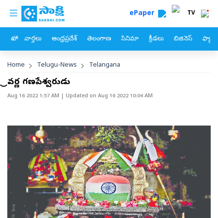
custom menu
Skip to main content
ePaper
TV
హోం
వార్తలు
ఆంధ్రప్రదేశ్
తెలంగాణ
సినిమా
క్రీడలు
బిజినెస్
ఫ్యామ
Breadcrumb
Home
Telugu-News
Telangana
త్రివర్ణ గణపేశ్వరుడు
Aug 16 2022 1:57 AM
| Updated on
Aug 16 2022 10:04 AM