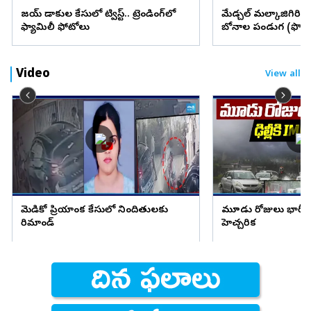
విజయ్ విడాకుల కేసులో ట్విస్ట్.. ట్రెండింగ్‌లో
మేడ్చల్ మల్కాజిగిరి జిల్
ఫ్యామిలీ ఫోటోలు
బోనాల పండుగ (ఫొటో
Video
View all
మెడికో ప్రియాంక కేసులో నిందితులకు
మూడు రోజులు భారీ వ
రిమాండ్
హెచ్చరిక