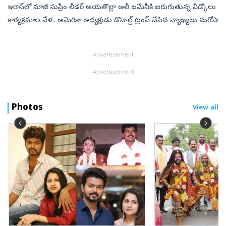
ఇరాన్‌లో మాజీ సుప్రీం లీడర్ అయతొల్లా అలీ ఖమేనీకి జరుగుతున్న వీడ్కోలు
కార్యక్రమాల వేళ.. అమెరికా అధ్యక్షుడు డొనాల్డ్ ట్రంప్ చేసిన వ్యాఖ్యలు మరోసారి
అంతర్జాతీయ రాజకీయాల్లో తీవ్ర చర్చకు దారి తీశాయి. అమెరి...
Advertisement
Advertisement
Photos
View all