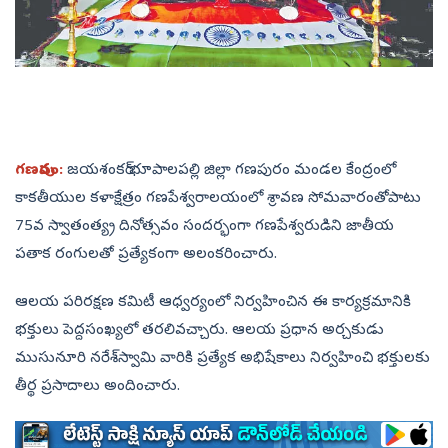
గణపురం:
జయశంకర్‌ భూపాలపల్లి జిల్లా గణపురం మండల కేంద్రంలో
కాకతీయుల కళాక్షేత్రం గణపేశ్వరాలయంలో శ్రావణ సోమవారంతోపాటు
75వ స్వాతంత్య్ర దినోత్సవం సందర్భంగా గణపేశ్వరుడిని జాతీయ
పతాక రంగులతో ప్రత్యేకంగా అలంకరించారు.
ఆలయ పరిరక్షణ కమిటీ ఆధ్వర్యంలో నిర్వహించిన ఈ కార్యక్రమానికి
భక్తులు పెద్దసంఖ్యలో తరలివచ్చారు. ఆలయ ప్రధాన అర్చకుడు
ముసునూరి నరేశ్‌స్వామి వారికి ప్రత్యేక అభిషేకాలు నిర్వహించి భక్తులకు
తీర్థ ప్రసాదాలు అందించారు.