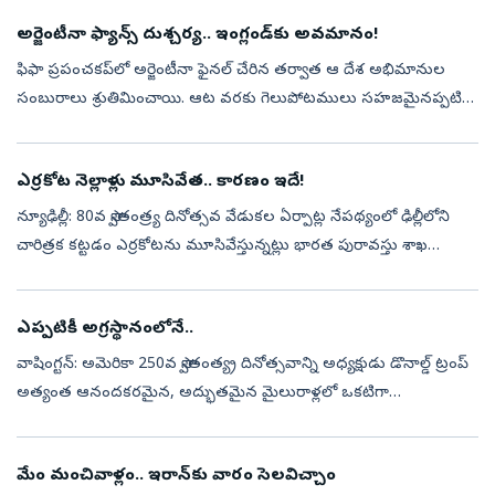
అర్జెంటీనా ఫ్యాన్స్‌ దుశ్చర్య.. ఇంగ్లండ్‌కు అవమానం!
ఫిఫా ప్ర‌పంచ‌క‌ప్‌లో అర్జెంటీనా ఫైన‌ల్ చేరిన త‌ర్వాత ఆ దేశ అభిమానుల
సంబురాలు శ్రుతిమించాయి. ఆట వ‌ర‌కు గెలుపోట‌ములు స‌హ‌జ‌మైన‌ప్ప‌టికీ
అర్జెంటీనా ఫ్యాన్స్ మాత్రం ఇంగ్లండ్ జాతీయ జెండాను కింద‌ప‌డేసి కాళ్...
ఎర్రకోట నెల్లాళ్లు మూసివేత.. కారణం ఇదే!
న్యూఢిల్లీ: 80వ స్వాతంత్ర్య దినోత్సవ వేడుకల ఏర్పాట్ల నేపథ్యంలో ఢిల్లీలోని
చారిత్రక కట్టడం ఎర్రకోటను మూసివేస్తున్నట్లు భారత పురావస్తు శాఖ
(ఏఎస్‌ఐ) ప్రకటించింది. జూలై 15 నుంచి ఆగస్టు 15 వరకు ఈ నిషేధం అమ...
ఎప్పటికీ అగ్రస్థానంలోనే..
వాషింగ్టన్‌: అమెరికా 250వ స్వాతంత్య్ర దినోత్సవాన్ని అధ్యక్షుడు డొనాల్డ్‌ ట్రంప్‌
అత్యంత ఆనందకరమైన, అద్భుతమైన మైలురాళ్లలో ఒకటిగా
అభివర్ణించారు. స్వాతంత్య్ర దినోత్సవాన్ని పురస్కరించుకొని శనివారం
రాజధాని...
మేం మంచివాళ్లం.. ఇరాన్‌కు వారం సెలవిచ్చాం