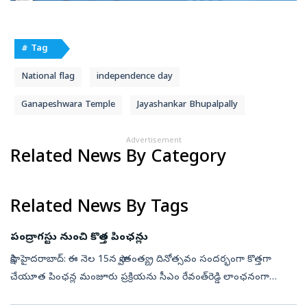
# Tag
National flag
independence day
Ganapeshwara Temple
Jayashankar Bhupalpally
Advertisement
Related News By Category
Related News By Tags
పంద్రాగస్టు నుంచి కొత్త పింఛన్లు
సాక్షి, హైదరాబాద్‌: ఈ నెల 15న స్వాతంత్య్ర దినోత్సవం సందర్భంగా కొత్తగా
చేయూత పింఛన్ల మంజూరు ప్రక్రియను సీఎం రేవంత్‌రెడ్డి లాంఛనంగా
ప్రారంభించనున్నట్టు అధికారవర్గాల సమాచారం. జిల్లాల్లో ఇన్‌చార్జీ మంత్రు...