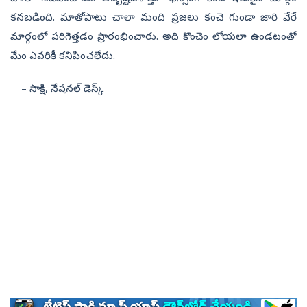
కనబడింది. మాతోపాటు చాలా మంది ప్రజలు కంచె గుండా జారి వేరే
మార్గంలో పరిగెత్తడం ప్రారంభించారు. అది కొంచెం లోయలా ఉండటంతో
మేం ఎవరికీ కనిపించలేదు.
– సాక్షి, నేషనల్‌ డెస్క్‌