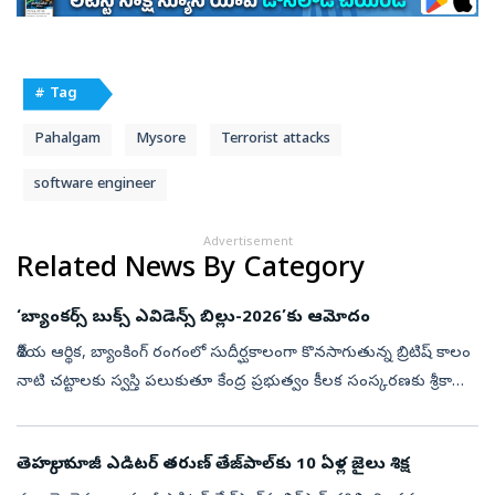
# Tag
Pahalgam
Mysore
Terrorist attacks
software engineer
Advertisement
Related News By Category
‘బ్యాంకర్స్ బుక్స్ ఎవిడెన్స్ బిల్లు-2026’కు ఆమోదం
దేశీయ ఆర్థిక, బ్యాంకింగ్ రంగంలో సుదీర్ఘకాలంగా కొనసాగుతున్న బ్రిటిష్ కాలం
నాటి చట్టాలకు స్వస్తి పలుకుతూ కేంద్ర ప్రభుత్వం కీలక సంస్కరణకు శ్రీకారం
చుట్టింది. 135 ఏళ్ల నాటి ప్రాచీన చట్టం ‘బ్యాంకర్స్ బుక్స...
తెహల్కా మాజీ ఎడిటర్ తరుణ్ తేజ్‌పాల్‌కు 10 ఏళ్ల జైలు శిక్ష