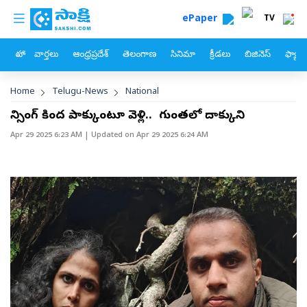
custom menu
Skip to main content
ePaper
TV
హోం
వార్తలు
ఆంధ్రప్రదేశ్
తెలంగాణ
సినిమా
క్రీడలు
బిజినెస్
ఫ్యామ
Breadcrumb
Home
Telugu-News
National
ఫెన్సింగ్‌ కింద పాక్కుంటూ వెళ్లి.. గుంతలో దాక్కుని
Apr 29 2025 6:23 AM
| Updated on
Apr 29 2025 6:24 AM