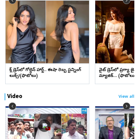
బ్లాక్ డ్రెస్‌లో గోల్డెన్ హార్ట్.. ఈషా రెబ్బ స్టన్నింగ్
వైట్ డ్రెస్‌లో ప్రగ్యా జైస
లుక్స్!(ఫొటోలు)
మ్యాజిక్... (ఫొటోలు)
Video
View all