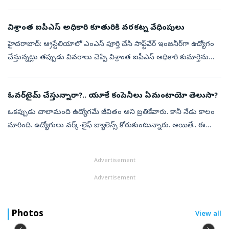
సైదులు తెలిపిన మేరకు.. జార్ఖండ్‌ రాష్ట్రం బొకారో స్టీల్...
విశ్రాంత ఐపీఎస్‌ అధికారి కూతురికి వరకట్న వేధింపులు
హైదరాబాద్‌: ఆ్రస్టేలియాలో ఎంఎస్‌ పూర్తి చేసి సాఫ్ట్‌వేర్‌ ఇంజనీర్‌గా ఉద్యోగం
చేస్తున్నట్లు తప్పుడు వివరాలు చెప్పి విశ్రాంత ఐపీఎస్‌ అధికారి కుమార్తెను
వివాహం చేసుకుని, అనంతరం కట్నం కోసం వేధింపులకు పాల్...
ఓవర్‌టైమ్ చేస్తున్నారా?.. యూకే కంపెనీలు ఏమంటాయో తెలుసా?
ఒకప్పుడు చాలామంది ఉద్యోగమే జీవితం అని బ్రతికేవారు. కానీ నేడు కాలం
మారింది. ఉద్యోగులు వర్క్-లైఫ్ బ్యాలెన్స్ కోరుకుంటున్నారు. అయితే.. ఈ
విధానం ప్రతి దేశంలోనూ ఒకే విధంగా ఉంటుందనుకోవడం పొరపాటు.
ముఖ్యంగా భ...
Advertisement
Advertisement
Photos
View all