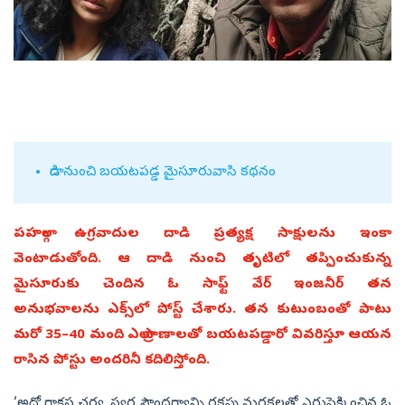
దాడి నుంచి బయటపడ్డ మైసూరువాసి కథనం
పహల్గాం ఉగ్రవాదుల దాడి ప్రత్యక్ష సాక్షులను ఇంకా
వెంటాడుతోంది. ఆ దాడి నుంచి తృటిలో తప్పించుకున్న
మైసూరుకు చెందిన ఓ సాఫ్ట్‌ వేర్‌ ఇంజనీర్‌ తన
అనుభవాలను ఎక్స్‌లో పోస్ట్‌ చేశారు. తన కుటుంబంతో పాటు
మరో 35–40 మంది ఎలా ప్రాణాలతో బయటపడ్డారో వివరిస్తూ ఆయన
రాసిన పోస్టు అందరినీ కదిలిస్తోంది.
‘అదో రాక్షస చర్య. స్వర్గ సౌందర్యాన్ని రక్తపు మరకలతో ఎరుపెక్కించిన ఓ