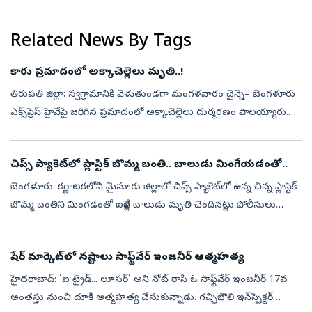
నిర్మించిన ఎక్స్‌ప్రెస్‌వేలో ప్రారంభించిన మూడు వారాలకే పలు ప్రాంతాల...
Related News By Tags
కారు ప్రమాదంలో అక్కాచెల్లెలు మృతి..!
తిరుపతి జిల్లా: స్వగ్రామానికి వెళుతుండగా మంగళవారం చైన్నె– బెంగళూరు
ఎక్స్‌ప్రెస్‌ హైవేపై జరిగిన ప్రమాదంలో అక్కాచెల్లెలు దుర్మరణం పాలయ్యారు.
వివరాలు.. తిరుపతి జిల్లా చిన్నగొట్టిగల్లు మండలం జగవాండ్లపల్లె...
చిప్స్ ప్యాకెట్‌లో ప్లాస్టిక్ బొమ్మ బంతి.. బాలుడు మింగేయడంతో..
బెంగళూరు: కర్ణాటకలోని మైసూరు జిల్లాలో చిప్స్ ప్యాకెట్‌లో ఉన్న చిన్న ప్లాస్టిక్
బొమ్మ బంతిని మింగడంతో ఐదేళ్ల బాలుడు మృతి చెందినట్లు పోలీసులు
తెలిపారు. మృతి చెందిన బాలుడిని ముకుంద్ మయూర్‌గా గుర్తించారు....
షేర్‌ మార్కెట్‌లో నష్టాలు సాఫ్ట్‌వేర్‌ ఇంజనీర్‌ ఆత్మహత్య
హైదరాబాద్‌: ‘ఐ ట్రైడ్‌... లూసర్‌’ అని నోట్‌ రాసి ఓ సాఫ్ట్‌వేర్‌ ఇంజనీర్‌ 17వ
అంతస్తు నుంచి దూకి ఆత్మహత్య చేసుకున్నాడు. గచ్చిబౌలి ఇన్‌స్పెక్టర్‌