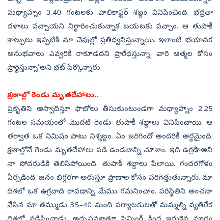
మధ్యాహ్నం 3.40 గంటలకు హెలికాప్టర్‌ శబ్దం వినిపించింది. భద్రతా
దళాలు వచ్చాయని నిర్ధారించుకున్నాక బయటకు వచ్చాం. ఆ తుపాకీ
కాల్పులు ఇప్పటికీ మా చెవుల్లో ప్రతిధ్వనిస్తున్నాయి. ఇలాంటి భయానక
అనుభవాలు ఎవ్వరికీ రాకూడదని ప్రారి్థస్తున్నా. వారి ఆత్మల కోసం
ప్రార్థిస్తున్నా’అని భట్‌ పేర్కొన్నారు.
క్షణాల్లో రెండు మృతదేహాలు..
ప్రకృతిని ఆస్వాదిస్తూ ఫొటోలు తీసుకుంటుండగా మధ్యాహ్నం 2.25
గంటల సమయంలో మొదటి రెండు తుపాకీ శబ్దాలు వినిపించాయి. ఆ
తర్వాత ఒక నిమిషం పాటు నిశ్శబ్దం. ఏం జరిగిందో అందరికీ అర్థమైంది.
క్షణాల్లోనే రెండు మృతదేహాలు పడి ఉండటాన్ని చూశాం. ఇది ఉగ్రదాడి అని
నా సోదరుడికి తెలిసిపోయింది. తుపాకీ శబ్దాలు పేలాయి. గందరగోళం
ఏర్పడింది. జనం బిగ్గరగా అరుస్తూ ప్రాణాల కోసం పరిగెత్తుతున్నారు. మా
దిశలో ఒక ఉగ్రవాది రావడాన్ని మేము గమనించాం. పరిస్థితిని అంచనా
వేసిన మా తమ్ముడు 35–40 మంది పర్యాటకులతో మమ్మల్ని వ్యతిరేక
దిశలో నడిపించాడు. అదృష్టవశాత్తూ ఫెన్సింగ్‌ కింద ఇరుకైన మార్గం