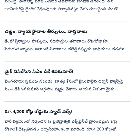
ముంబై: తెహల్కా మాజీ ఎడిటర్ తేజ్‌పాల్‌కు బిగ్‌షాక్‌ తగిలింది. తన
జూనియర్‌పై లైంగిక వేధింపులకు పాల్పడినట్లు నేరం రుజువైంది. దీంతో
తేజ్‌పాల్‌కు పదేళ్లు జైలు శిక్షపదేళ్ల, రూ.5 లక్షల జరిమానా విధిస్తూ గురువ...
చట్టం, న్యాయస్థానాల తీర్పులు.. వాస్తవాలు
దేశంలో స్థిరాస్తుల హక్కులు, సరిహద్దుల తగాదాలు రోజురోజుకూ
పెరుగుతున్నాయి. ఇలాంటి వివాదాలు తలెత్తినప్పుడు బాధితులు తరచూ
పోలీసులను ఆశ్రయించడం లేదా కొన్ని సందర్భాల్లో పోలీసులు నేరుగా జోక్యం
చేసుకుని నోటీస...
మైక్ విసిరేసిన సీఎం డీకే శివకుమార్!
బెంగళూరు: ప్రముఖ నటుడు, హత్య కేసులో జైలుపాలైన దర్శన్‌ ఫ్యాన్స్‌పై
సీఎం డీకే శివకుమార్‌ ఆగ్రహం వ్యక్తం చేశారు. ఆయన ఏకంగా మైకు
విసిరారు. అసలేం జరిగిందంటే... రామనగరలో ప్రసిద్ధ శ్రీచాముడేశ్వరి కరగ
మహోత్సవ...
రూ.4,200 కోట్ల రోడ్డుకు ప్యాచ్‌ వర్క్‌!
భారీ వ్యయంతో నిర్మించిన ఓ ప్రతిష్టాత్మక ఎక్స్‌ప్రెస్‌వే ప్రారంభమైన కొద్ది
రోజులకే దెబ్బతినడం చర్చనీయాంశంగా మారింది. రూ.4,200 కోట్లతో