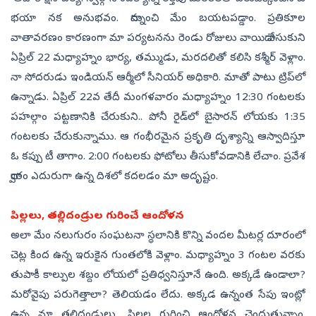
భయా నక అనుభవం. దాన్నుంచి మేం బయటపడ్డాం. ప్రతికూల
వాతావరణం కారణంగా మా పర్యటనను రెండు రోజులు వాయిదా వేసుకుని
ఏప్రిల్‌ 22 మధ్యాహ్నం భార్య, తమ్ముడు, మరదలితో కలిసి కశ్మీర్‌ వెళ్లాం.
నా సోదరుడు ఇండియన్‌ ఆర్మీలో సీనియర్‌ అధికారి. మాతో పాటు ట్రిప్‌లో
ఉన్నాడు. ఏప్రిల్‌ 22వ తేదీ మంగళవారం మధ్యాహ్నం 12:30 గంటలకు
పహల్గాం పట్టణానికి చేరుకుని.. పోనీ రైడ్‌లో బైసారన్‌ లోయకు 1:35
గంటలకు చేరుకున్నాము. ఆ గంభీరమైన ప్రకృతి దృశ్యాన్ని ఆస్వాదిస్తూ
ఓ కప్పు టీ తాగాం. 2:00 గంటలకు ఫోటోలు తీసుకోవడానికి లేచాం. ప్రవేశ
ద్వారం ఎదురుగా ఉన్న దిశలో కదలడం మా అదృష్టం.
పిల్లలు, తల్లిదండ్రుల గురించే ఆందోళన
అలా మేం నలుగురం సంఘటనా స్థలానికి కొన్ని వందల మీటర్ల దూరంలో
చెట్ల కింద ఉన్న ఇరుకైన గుంతలోకి వెళ్లాం. మధ్యాహ్నం 3 గంటల వరకు
తుపాకీ కాల్పుల శబ్దం లోయలో ప్రతిధ్వనిస్తూనే ఉంది. అక్కడే ఉండాలా?
మరోవైపు పరుగెత్తాలా? తెలియడం లేదు. అక్కడ ఉన్నంత సేపు ఇంట్లో
ఉన్న మా తల్లిదండ్రులు, పిల్లల గురించి ఆందోళన చెందుతున్నాం.