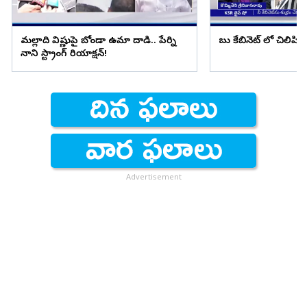
మల్లాది విష్ణుపై బోండా ఉమా దాడి.. పేర్ని
బాబు కేబినెట్ లో చిలిపి 
నాని స్ట్రాంగ్ రియాక్షన్!
Advertisement