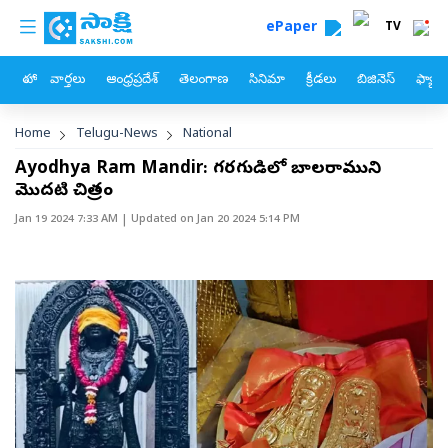
custom menu
Skip to main content
ePaper
TV
హోం
వార్తలు
ఆంధ్రప్రదేశ్
తెలంగాణ
సినిమా
క్రీడలు
బిజినెస్
ఫ్యామ
Breadcrumb
Home
Telugu-News
National
Ayodhya Ram Mandir: గర్భగుడిలో బాలరాముని
మొదటి చిత్రం
Jan 19 2024 7:33 AM
| Updated on
Jan 20 2024 5:14 PM