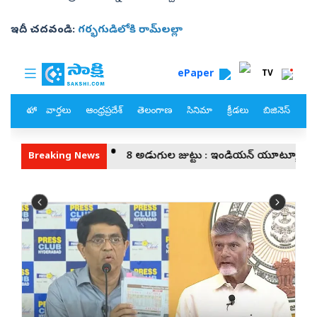
ఇదీ చదవండి:
గర్భగుడిలోకి రామ్‌లల్లా