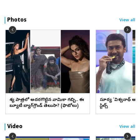
Photos
View all
వేశ్య పాత్రలో అదరగొట్టిన వామికా గబ్బి.. ఈ
సూర్య ‘విశ్వనాథ్ అం
బ్యూటీ బ్యాగ్‌గ్రౌండ్‌ తెలుసా? (ఫొటోలు)
స్టిల్స్
Video
View all