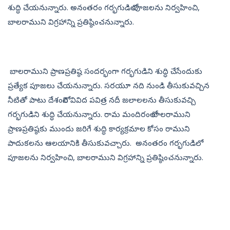
శుద్ధి చేయనున్నారు. అనంతరం గర్భగుడిలో పూజలను నిర్వహించి,
బాలరాముని విగ్రహాన్ని ప్రతిష్ఠించనున్నారు.
బాలరాముని ప్రాణప్రతిష్ఠ సందర్భంగా గర్భగుడిని శుద్ధి చేసేందుకు
ప్రత్యేక పూజలు చేయనున్నారు. సరయూ నది నుండి తీసుకువచ్చిన
నీటితో పాటు దేశంలోని వివిద పవిత్ర నదీ జలాలలను తీసుకువచ్చి
గర్భగుడిని శుద్ధి చేయనున్నారు. రామ మందిరంలో బాలరాముని
ప్రాణప్రతిష్ఠకు ముందు జరిగే శుద్ధి కార్యక్రమాల కోసం రాముని
పాదుకలను ఆలయానికి తీసుకువచ్చారు. అనంతరం గర్భగుడిలో
పూజలను నిర్వహించి, బాలరాముని విగ్రహాన్ని ప్రతిష్ఠించనున్నారు.