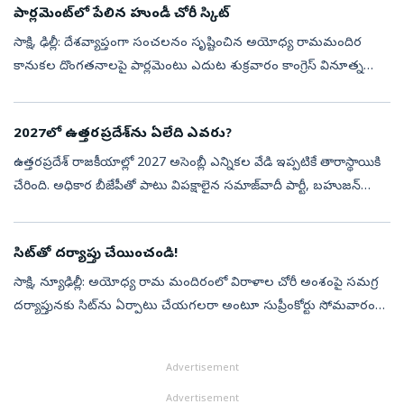
పార్లమెంట్‌లో పేలిన హుండీ చోరీ స్కిట్‌
సాక్షి, ఢిల్లీ: దేశవ్యాప్తంగా సంచలనం సృష్టించిన అయోధ్య రామమందిర
కానుకల దొంగతనాలపై పార్లమెంటు ఎదుట శుక్రవారం కాంగ్రెస్‌ వినూత్న
రీతిలో నిరసన తెలిపింది. ఆ పార్టీ ఎంపీ పప్పూయాదవ్‌ కాషాయ వస్త్రాలు
ధరించా...
2027లో ఉత్తరప్రదేశ్‌ను ఏలేది ఎవరు?
ఉత్తరప్రదేశ్ రాజకీయాల్లో 2027 అసెంబ్లీ ఎన్నికల వేడి ఇప్పటికే తారాస్థాయికి
చేరింది. అధికార బీజేపీతో పాటు విపక్షాలైన సమాజ్‌వాదీ పార్టీ, బహుజన్
సమాజ్ పార్టీ, కాంగ్రెస్ పార్టీలు ఇప్పటి నుంచే తమ పావులు కద...
సిట్‌తో దర్యాప్తు చేయించండి!
సాక్షి, న్యూఢిల్లీ: అయోధ్య రామ మందిరంలో విరాళాల చోరీ అంశంపై సమగ్ర
దర్యాప్తునకు సిట్‌ను ఏర్పాటు చేయగలరా అంటూ సుప్రీంకోర్టు సోమవారం
ఉత్తరప్రదేశ్‌ ప్రభుత్వాన్ని ప్రశ్నించింది. ఆరోపణల్లో నిజానిజాలు తెలుసు...
Advertisement
Advertisement