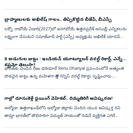
వ్యవస్థాపకుడికి సన్నిహితంగా ఉన్నవారికే కీలక పదవులు కట్టబె...
బ్రాహ్మణులకు అఖిలేష్‌ గాలం.. తిప్పికొట్టిన బీజేపీ, బీఎస్పీ
లక్నో: రాబోయే ఏడాది(2027)లో జరగబోయే ఉత్తరప్రదేశ్ అసెంబ్లీ ఎన్నికలను
లక్ష్యంగా చేసుకుని సమాజ్‌వాదీ పార్టీ (ఎస్పీ) అధ్యక్షుడు అఖిలేశ్ యాదవ్
చేపట్టిన ‘బ్రాహ్మణ ఓటు బ్యాంక్’ వ్యూహం రాజకీయ దుమారం రేపుతోంది...
8 అడుగుల జుట్టు : ఇండియన్‌ యూట్యూబర్‌ వరల్డ్‌ రికార్డ్‌, ఎన్నేళ్ల
కష్టమో తెలుసా?
భారత్‌కు చెందిన రేణు ధరియాల్ Renu Dhariyal ప్రపంచంలోనే అత్యంత
పొడవైన జుట్టు ఉన్న మహిళగా కొత్త గిన్నిస్ వరల్డ్ రికార్డు సృష్టించారు.
ఉత్తరాఖండ్‌లోని హల్ద్వానీలో ఏప్రిల్‌ నెలలో ఈ రికార్డును అధికారికంగా...
గాల్లో దూసుకెళ్లే ఫ్లయింగ్ వెహికల్.. దిమ్మతిరిగే ఆవిష్కరణ!
అల్మోడా: ఉత్తరాఖండ్‌లోని అల్మోడా జిల్లాకు చెందిన యువ ఆవిష్కర్త రవి
తామ్తా భారత్‌లో తొలిసారిగా విద్యుత్‌ సాయంతో నడిచే వ్యక్తిగత ఎగిరే
వాహనాన్ని (ఫ్లయింగ్ వెహికల్) విజయవంతంగా రూపొందించారు. కాఫ్లిఖాన్
గ్...