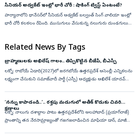
సీనియర్ అడ్వకేట్ ఇంట్లో భారీ చోరీ : షాకింగ్‌ ట్విస్ట్‌ ఏంటంటే?
హర్యానాలోని థానేసర్‌లో సీనియర్ అడ్వకేట్ బల్వంత్ సింగ్ వాలియా ఇంట్లో
భారీ చోరీ కలకలం రేపింది. ముసుగులు వేసుకున్న నలుగురు దుండగులు
ఆయన నివాసంలోకి చొరబడి, తుపాకీతో బెదిరించి దాదాపు రూ. 3.15 కోట్ల
విలువైన...
Related News By Tags
బ్రాహ్మణులకు అఖిలేష్‌ గాలం.. తిప్పికొట్టిన బీజేపీ, బీఎస్పీ
లక్నో: రాబోయే ఏడాది(2027)లో జరగబోయే ఉత్తరప్రదేశ్ అసెంబ్లీ ఎన్నికలను
లక్ష్యంగా చేసుకుని సమాజ్‌వాదీ పార్టీ (ఎస్పీ) అధ్యక్షుడు అఖిలేశ్ యాదవ్
చేపట్టిన ‘బ్రాహ్మణ ఓటు బ్యాంక్’ వ్యూహం రాజకీయ దుమారం రేపుతోంది...
‘నన్ను కాపాడండి..’.. రక్తపు మడుగులో అతీక్ కొడుకు చివరి
క్షణాలు
లక్నో: నాలుగు దశాబ్దాల పాటు ఉత్తరప్రదేశ్‌లోని అలహాబాద్ (ప్రయాగ్‌రాజ్)
ప్రాంతాన్ని తన నేరసామ్రాజ్యంతో గజగజలాడించిన మాఫియా డాన్, మాజీ
ఎంపీ అతీక్ అహ్మద్ కుటుంబంలో మరో విషాదం చోటుచేసుకుంది. అతీక్
అహ్మద్‌క...