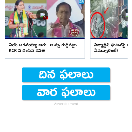
ఏయ్ ఆగవయ్యా ఆగు.. అచ్చు గుద్దినట్టు
విద్యార్థిని ఘటనపై జ
KCR ని దింపిన కవిత
ఏమన్నారంటే?
Advertisement