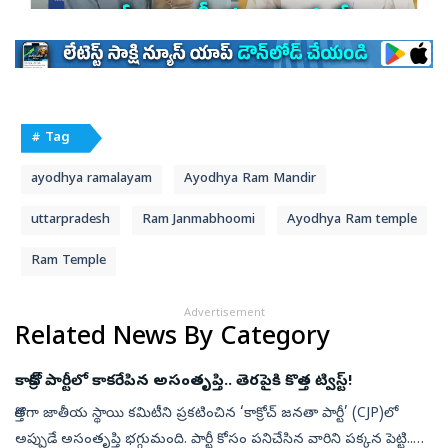
# Tag
ayodhya ramalayam
Ayodhya Ram Mandir
uttarpradesh
Ram Janmabhoomi
Ayodhya Ram temple
Ram Temple
Advertisement
Related News By Category
కాక్రోచ్ పార్టీలో కాకరేపిన అసంతృప్తి.. తెరపైకి కొత్త ట్విస్ట్‌!
కొత్తగా జాతీయ స్థాయి కమిటీని ప్రకటించిన ‘కాక్రోచ్ జనతా పార్టీ’ (CJP)లో
అప్పుడే అసంతృప్తి భగ్గుమంది. పార్టీ కోసం పనిచేసిన వారిని పక్కన పెట్టి..