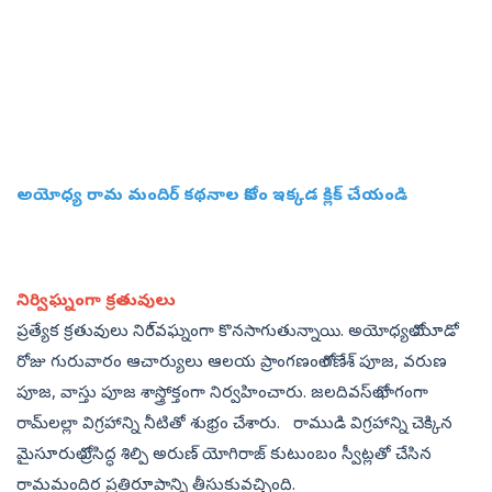
అయోధ్య రామ మందిర్ కథనాల కోసం ఇక్కడ క్లిక్ చేయండి
నిర్విఘ్నంగా క్రతువులు
ప్రత్యేక క్రతువులు నిరి్వఘ్నంగా కొనసాగుతున్నాయి. అయోధ్యలో మూడో
రోజు గురువారం ఆచార్యులు ఆలయ ప్రాంగణంలో గణేశ్‌ పూజ, వరుణ
పూజ, వాస్తు పూజ శాస్త్రోక్తంగా నిర్వహించారు. జలదివస్‌లో భాగంగా
రామ్‌లల్లా విగ్రహాన్ని నీటితో శుభ్రం చేశారు. రాముడి విగ్రహాన్ని చెక్కిన
మైసూరులో ప్రసిద్ధ శిల్పి అరుణ్ యోగిరాజ్ కుటుంబం స్వీట్లతో చేసిన
రామమందిర ప్రతిరూపాన్ని తీసుకువచ్చింది.