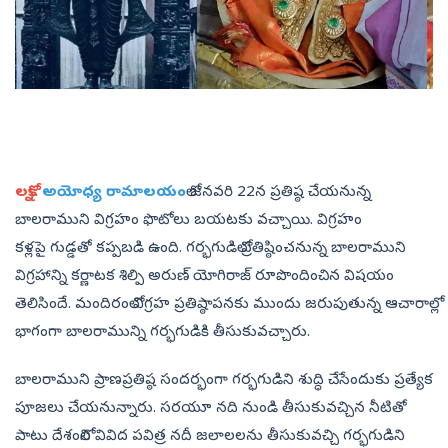
లక్నో:
అయోధ్య రామాలయం
లో జనవరి 22న ప్రతిష్ఠ చేయనున్న
బాలరాముని విగ్రహం ఫొటోలు బయటకు వచ్చాయి. విగ్రహం
కళ్లపై గుడ్డతో కప్పబడి ఉంది. గర్భగుడిలో ప్రతిష్ఠించనున్న బాలరాముని
విగ్రహాన్ని కర్ణాటక శిల్పి అరుణ్ యోగిరాజ్ రూపొందించిన విషయం
తెలిసిందే. మందిరంలో విగ్రహ ప్రతిష్ఠాపనకు ముందు జరుపుతున్న ఆచారాల్లో
భాగంగా బాలరామున్ని గర్భగుడికి తీసుకువచ్చారు.
బాలరాముని ప్రాణప్రతిష్ఠ సందర్భంగా గర్భగుడిని శుద్ధి చేసేందుకు ప్రత్యేక
పూజలు చేయనున్నారు. సరయూ నది నుండి తీసుకువచ్చిన నీటితో
పాటు దేశంలోని వివిద పవిత్ర నదీ జలాలలను తీసుకువచ్చి గర్భగుడిని