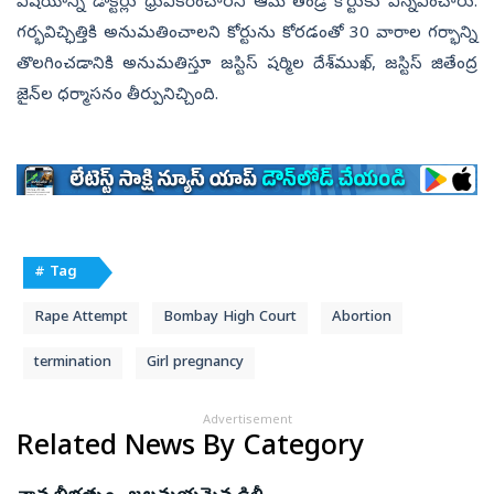
విషయాన్ని డాక్టర్లు ధ్రువీకరించారని ఆమె తండ్రి కోర్టుకు విన్నవించారు.
గర్భవిచ్ఛిత్తికి అనుమతించాలని కోర్టును కోరడంతో 30 వారాల గర్భాన్ని
తొలగించడానికి అనుమతిస్తూ జస్టిస్‌ షర్మిల దేశ్‌ముఖ్, జస్టిస్‌ జితేంద్ర
జైన్‌ల ధర్మాసనం తీర్పునిచ్చింది.
# Tag
Rape Attempt
Bombay High Court
Abortion
termination
Girl pregnancy
Advertisement
Related News By Category