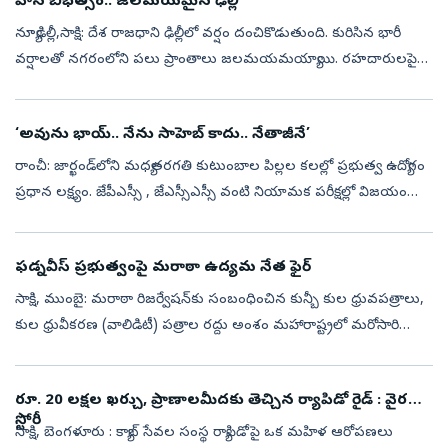
వాన బీభత్సం.. జలమయమైన ఢిల్లీ
న్యూఢిల్లీ,సాక్షి: దేశ రాజధాని ఢిల్లీలో వర్షం దంచికొడుతుంది. కురిసిన భారీ
వర్షాలతో నగరంలోని పలు ప్రాంతాలు జలమయమయ్యాయి. రహదారులపై
నీరు నిలిచిపోవడంతో తీవ్ర ట్రాఫిక్ అంతరాయాలు ఏర్పడ్డాయి. పరిస్థితి తీవ్ర...
‘అవును భాయ్.. నేను సాహెబ్ కాదు.. నేతాజీనే’
రాంచీ: జార్ఖండ్‌లోని మధ్యతరగతి కుటుంబాల పిల్లల కలల్లో ప్రభుత్వ ఉద్యోగం
ప్రధాన లక్ష్యం. జేపీఎస్సీ , జేఎస్సీఎస్సీ వంటి నియామక పరీక్షల్లో విజయం
సాధించి అధికారి కావాలని వేలాది మంది యువత కష్టపడుతున్నారు. ...
ఫడ్నవీస్ ప్ర‌భుత్వంపై మరాఠా ఉద్యమ నేత ఫైర్‌
సాక్షి, ముంబై: మరాఠా రిజర్వేషన్‌కు సంబంధించిన కున్బీ కుల ధ్రువపత్రాలు,
కుల ధ్రువీకరణ (వాలిడిటీ) పత్రాల రద్దు అంశం మహారాష్ట్రలో మరోసారి
రాజకీయ దుమారం రేపుతోంది. మరాఠా ఉద్యమ నేత మనోజ్‌ జరాంగే పాటిల్‌
(M...
రూ. 20 లక్షల ఖర్చు, ప్రాణాలమీదకు తెచ్చిన ర్యాపిడో రైడ్‌ : వైరల్‌
స్టోరీ
సాక్షి, బెంగళూరు : క్యాబ్‌ సేవల సంస్థ ర్యాపిడోపై ఒక మహిళ ఆరోపణలు