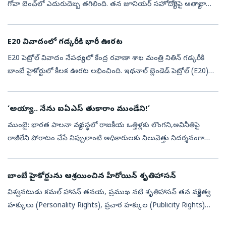
గోవా బెంచ్‌లో ఎదురుదెబ్బ తగిలింది. తన జూనియర్‌ సహోద్యోగిపై అత్యాచారం
కేసులో ట్రయల్‌ కోర్టు ఇచ్చిన నిర్దోషి తీర్పును హైకోర్టు ...
E20 వివాదంలో గడ్కరీకి భారీ ఊరట
E20 పెట్రోల్‌ వివాదం నేపథ్యంలో కేంద్ర రవాణా శాఖ మంత్రి నితిన్‌ గడ్కరీకి
బాంబే హైకోర్టులో కీలక ఊరట లభించింది. ఇథనాల్‌ బ్లెండెడ్‌ పెట్రోల్‌ (E20)
విధానంతో అనుసంధానిస్తూ సోషల్‌ మీడియాలో ఆయనపై, కుటుంబ సభ్...
‘అయ్యా.. నేను ఐఏఎస్‌ తుకారాం ముండేని!’
ముంబై: భారత పాలనా వ్యవస్థలో రాజకీయ ఒత్తిళ్లకు లొంగని,అవినీతిపై
రాజీలేని పోరాటం చేసే నిప్పులాంటి అధికారులకు నిలువెత్తు నిదర్శనంగా
నిలుస్తున్నారు ఐఏఎస్ అధికారి తుకారాం ముండే. తన సుదీర్ఘ కెరీర్‌లో
నిబంధన...
బాంబే హైకోర్టును ఆశ్రయించిన హీరోయిన్ శృతిహాసన్
విశ్వనటుడు కమల్‌ హాసన్‌ తనయ, ప్రముఖ నటి శృతిహాసన్ తన వ్యక్తిత్వ
హక్కులు (Personality Rights), ప్రచార హక్కుల (Publicity Rights)
పరిరక్షణ కోసం బాంబే హైకోర్టును ఆశ్రయించారు. తన అనుమతి లేకుండా