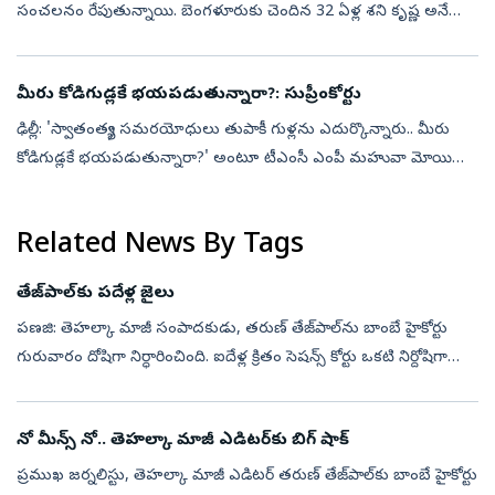
సంచలనం రేపుతున్నాయి. బెంగళూరుకు చెందిన 32 ఏళ్ల శని కృష్ణ అనే
మహిళకు ర్యాపిడో బైక్ ప్రయాణం పీడకలగా మారింది. తీవ్ర గాయాలతో
ప్రాణాపాయ స్...
మీరు కోడిగుడ్లకే భయపడుతున్నారా?: సుప్రీంకోర్టు
ఢిల్లీ: 'స్వాతంత్య్ర సమరయోధులు తుపాకీ గుళ్లను ఎదుర్కొన్నారు.. మీరు
కోడిగుడ్లకే భయపడుతున్నారా?' అంటూ టీఎంసీ ఎంపీ మహువా మోయిత్రా
పిటిషన్‌ను సుప్రీం కోర్టు తిరస్కరించింది. మతపరమైన భావాలను
దెబ్బతీశారనే ఆర...
Related News By Tags
తేజ్‌పాల్‌కు పదేళ్ల జైలు
పణజి: తెహల్కా మాజీ సంపాదకుడు, తరుణ్‌ తేజ్‌పాల్‌ను బాంబే హైకోర్టు
గురువారం దోషిగా నిర్ధారించింది. ఐదేళ్ల క్రితం సెషన్స్‌ కోర్టు ఒకటి నిర్దోషిగా
ప్రకటిస్తూ ఇచ్చిన తీర్పును రద్దు చేసింది. సహోద్యోగిపై అత్...
నో మీన్స్‌ నో.. తెహల్కా మాజీ ఎడిటర్‌కు బిగ్‌ షాక్‌
ప్రముఖ జర్నలిస్టు, తెహల్కా మాజీ ఎడిటర్‌ తరుణ్‌ తేజ్‌పాల్‌కు బాంబే హైకోర్టు