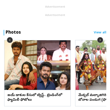
కృత్రిమ మేధ...
Advertisement
Advertisement
Photos
View all
విజయ్ విడాకుల కేసులో ట్విస్ట్.. ట్రెండింగ్‌లో
మేడ్చల్ మల్కాజిగిరి జిల్
ఫ్యామిలీ ఫోటోలు
బోనాల పండుగ (ఫొటో