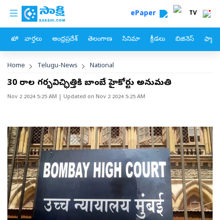
custom menu
Skip to main content
ePaper
TV
హోం
వార్తలు
ఆంధ్రప్రదేశ్
తెలంగాణ
సినిమా
క్రీడలు
బిజినెస్
ఫ్యామ
Breadcrumb
Home
Telugu-News
National
30 వారాల గర్భవిచ్ఛిత్తికి బాంబే హైకోర్టు అనుమతి
Nov 2 2024 5:25 AM
| Updated on
Nov 2 2024 5:25 AM