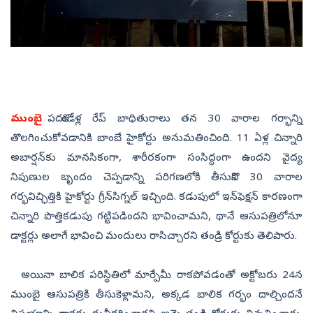
ముంబై:
పదకొండేళ్ల రేప్‌ బాధితురాలు తన 30 వారాల గర్భాన్ని
తొలగించుకోవడానికి బాంబే హైకోర్టు అనుమతించింది. 11 ఏళ్ల చిన్నారి
అబార్షన్‌కు మానసికంగా, శారీరకంగా సంసిద్ధంగా ఉందని వైద్య
నిపుణుల బృందం చెప్పడాన్ని పరిగణలోకి తీసుకొని 30 వారాల
గర్భవిచ్ఛిత్తికి హైకోర్టు గ్రీన్‌సిగ్నల్‌ ఇచ్చింది. కడుపులో ఇన్‌ఫెక్షన్‌ కారణంగా
చిన్నారి పొత్తికడుపు గట్టిపడిందని భావించామని, థానే ఆసుపత్రిలోనూ
డాక్టర్లు అలాగే భావించి మందులు రాసిచ్చారని తండ్రి కోర్టుకు తెలిపారు.
అయినా బాలిక పరిస్థితిలో మార్పేమీ రాకపోవడంతో అక్టోబరు 24న
ముంబై ఆసుపత్రికి తీసుకెళ్లామని, అక్కడ బాలిక గర్భం దాల్చిందనే