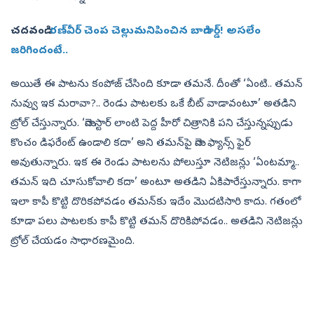
చదవండి:
రణ్‌వీర్‌ చెంప చెల్లుమనిపించిన బాడిగార్డ్‌! అసలేం
జరిగిందంటే..
అయితే ఈ పాటను కంపోజ్‌ చేసింది కూడా తమనే. దీంతో ‘ఏంటి.. తమన్‌
నువ్వు ఇక మరావా?.. రెండు పాటలకు ఒకే బీట్‌ వాడావంటూ’ అతడిని
ట్రోల్‌ చేస్తున్నారు. ‘మెగాస్టార్‌ లాంటి పెద్ద హీరో చిత్రానికి పని చేస్తున్నప్పుడు
కొంచం డిఫరేంట్‌ ఉండాలి కదా’ అని తమన్‌పై మెగా ఫ్యాన్స్‌ ఫైర్‌
అవుతున్నారు. ఇక ఈ రెండు పాటలను పోలుస్తూ నెటిజన్లు ‘ఏంటమ్మా..
తమన్‌ ఇది చూసుకోవాలి కదా’ అంటూ అతడిని ఏకిపారేస్తున్నారు. కాగా
ఇలా కాపీ కొట్టి దొరికపోవడం తమన్‌కు ఇదేం మొదటిసారి కాదు. గతంలో
కూడా పలు పాటలకు కాపీ కొట్టి తమన్‌ దొరికిపోవడం.. అతడిని నెటిజన్లు
ట్రోల్‌ చేయడం సాధారణమైంది.