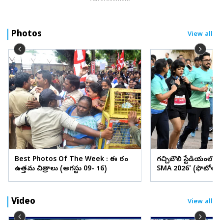
Photos
View all
Best Photos Of The Week : ఈ వారం
గచ్చిబౌలి స్టేడియంలో
ఉత్తమ చిత్రాలు (ఆగస్టు 09- 16)
SMA 2026' (ఫొటోలు
Video
View all