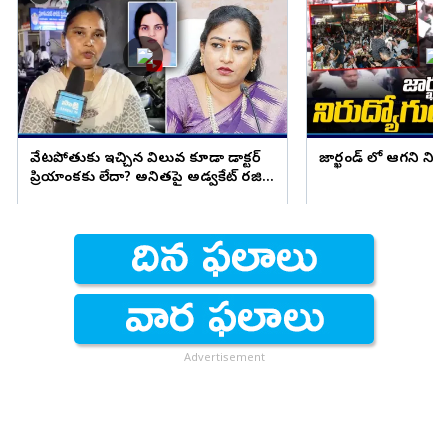
వేటపోతుకు ఇచ్చిన విలువ కూడా డాక్టర్
జార్ఖండ్ లో ఆగని ని
ప్రియాంకకు లేదా? అనితపై అడ్వకేట్ రజిని
ఫైర్
Advertisement