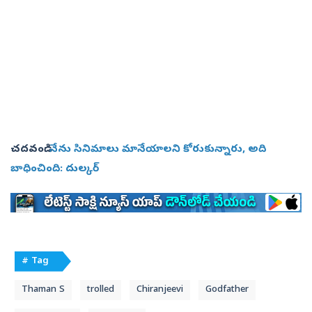
చదవండి:
నేను సినిమాలు మానేయాలని కోరుకున్నారు, అది
బాధించింది: దుల్కర్‌
# Tag
Thaman S
trolled
Chiranjeevi
Godfather