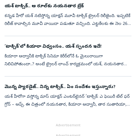
యశ్ టాక్సిక్.. ఆ రూల్‌కు నయనతార బ్రేక్
కన్నడ హీరో యశ్ నటిస్తోన్న యాక్షన్‌ మూవీ టాక్సిక్ ట్రైలర్ రిలీజైంది. ఇప్పటికే
రిలీజ్ కావాల్సిన మూవీ వాయిదా పడుతూ వచ్చింది. ఎట్టకేలకు ఈ నెల 26న
ప్రేక్షకుల ముందుకు రానుంది. ఈ నేపథ్యంలోనే మేకర్స్ ట్రైలర్ ...
‘టాక్సిక్‌’లో కియారా విధ్వంసం.. యశ్‌ స్పందన ఇదే!
కియారా అద్వానీకి టాక్సిక్‌ సినిమా కెరీర్‌లోనే ఓ మైలురాయిగా
నిలిచిపోతుందా..? అంటే ట్రైలర్‌ లాంచ్‌ కార్యక్రమంలో యశ్‌, నయనతార
చేసిన వ్యాఖ్యలు చూస్తే అవుననే అనిపిస్తోంది. సినిమాలో కియారా నటన,
ఆమె అంకితభావ...
మొన్న ప్యారడైజ్.. నిన్న టాక్సిక్.. ఏం సందేశం ఇస్తున్నారు?
యశ్ హీరోగా వస్తోన్న మాస్ యాక్షన్‌ ఎంటర్‌టైనర్‌ ‘టాక్సిక్‌: ఎ ఫెయిరీ టేల్‌ ఫర్‌
గ్రోన్‌ – అప్స్‌. ఈ చిత్రంలో నయనతార, కియారా అద్వానీ, తార సుతారియా,
రుక్మిణి వసంత్, హ్యూమా ఖురేషీ ప్రధాన పాత్రల్లో నటించార...
Advertisement
Advertisement