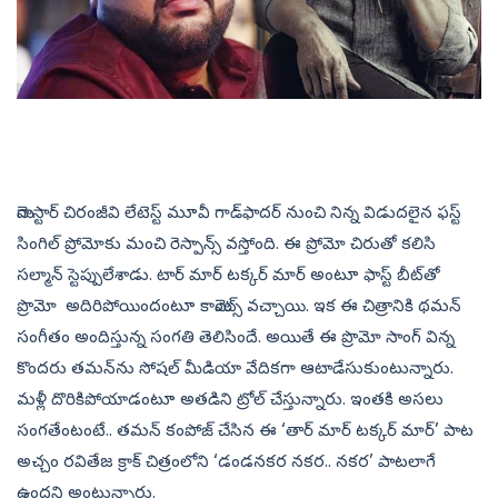
మెగాస్టార్‌ చిరంజీవి లేటెస్ట్‌ మూవీ గాడ్‌ఫాదర్‌ నుంచి నిన్న విడుదలైన ఫస్ట్‌
సింగిల్‌ ప్రోమోకు మంచి రెస్పాన్స్‌ వస్తోంది. ఈ ప్రోమో చిరుతో కలిసి
సల్మాన్‌ స్టెప్పులేశాడు. టార్‌ మార్‌ టక్కర్‌ మార్‌ అంటూ ఫాస్ట్‌ బీట్‌తో
ప్రొమో అదిరిపోయిందంటూ కామెంట్స్‌ వచ్చాయి. ఇక ఈ చిత్రానికి థమన్‌
సంగీతం అందిస్తున్న సంగతి తెలిసిందే. అయితే ఈ ప్రొమో సాంగ్‌ విన్న
కొందరు తమన్‌ను సోషల్‌ మీడియా వేదికగా ఆటాడేసుకుంటున్నారు.
మళ్లీ దొరికిపోయాడంటూ అతడిని ట్రోల్‌ చేస్తున్నారు. ఇంతకి అసలు
సంగతేంటంటే.. తమన్‌ కంపోజ్‌ చేసిన ఈ ‘తార్‌ మార్‌ టక్కర్‌ మార్‌’ పాట
అచ్చం రవితేజ క్రాక్‌ చిత్రంలోని ‘డండనకర నకర.. నకర’ పాటలాగే
ఉందని అంటున్నారు.