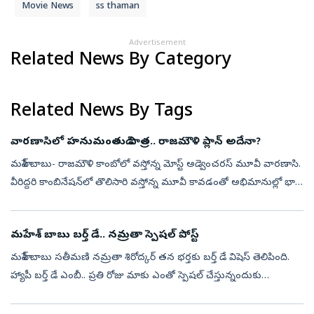
Movie News
ss thaman
Advertisement
Related News By Category
Related News By Tags
వారణాసిలో హనుమంతుడి పాత్ర.. రాజమౌళి ప్లాన్ అదేనా?
మహేశ్ బాబు- రాజమౌళి కాంబోలో వస్తోన్న మోస్ట్ అడ్వెంచరస్ మూవీ వారణాసి.
వీరిద్దరి కాంబినేషన్‌లో తొలిసారి వస్తోన్న మూవీ కావడంతో అభిమానుల్లో భారీ
అంచనాలు నెలకొన్నాయి. ప్రస్తుతం ఈ సినిమా షూటింగ్ శరవేగంగా జర...
మహేశ్ బాబు బర్త్‌ డే.. నమ్రతా స్పెషల్ పోస్ట్
మహేశ్ బాబు సతీమణి నమ్రతా శిరోద్కర్ తన భర్తకు బర్త్ డే విషెస్ తెలిపింది.
హ్యాపీ బర్త్‌ డే ఎంబీ.. ప్రతి రోజు మాకు ఎంతో స్పెషల్‌ చేస్తున్నందుకు
ధన్యవాదాలు అంటూ పోస్ట్ చేసింది. ఈ ఏడాది మరింత ప్రేమ, ఆరోగ్య...