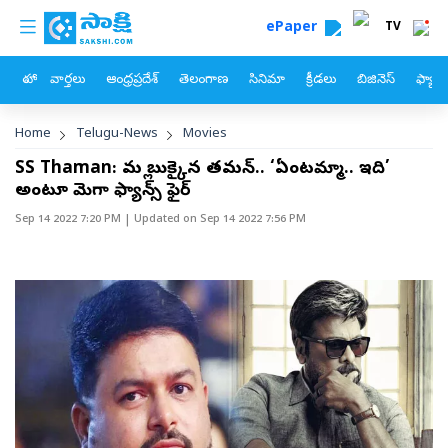
custom menu
Skip to main content
ePaper
TV
హోం
వార్తలు
ఆంధ్రప్రదేశ్
తెలంగాణ
సినిమా
క్రీడలు
బిజినెస్
ఫ్యామ
Breadcrumb
Home
Telugu-News
Movies
SS Thaman: మళ్లీ బుక్కైన తమన్‌.. ‘ఏంటమ్మా.. ఇది’
అంటూ మెగా ఫ్యాన్స్‌ ఫైర్‌
Sep 14 2022 7:20 PM
| Updated on
Sep 14 2022 7:56 PM