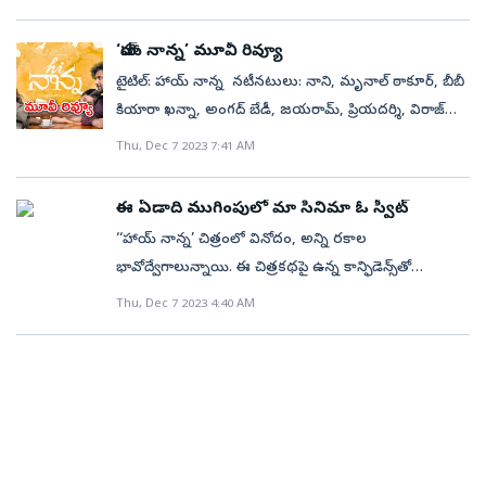
ఓటీటీలోకి తీసుకుచ్చే ఆలోచనలు చేయడం లేదట! వచ్చే
కూడా కొత్త డైరెక్టర్‌ శౌర్యువ్‌కు నాని అవకాశాన్ని కల్పించాడు.
ఏడాది సంక్రాంతి సమయంలోనే నెట్‌ఫ్లిక్స్‌లో స్ట్రీమింగ్‌ చేస్తారట!
అలా భారీ అంచనాలతో నాని హీరోగా శౌర్యువ్‌ దర్శకత్వంలో
‘హాయ్‌ నాన్న’ మూవీ రివ్యూ
హాయ్‌ నాన్న కథేంటంటే.. ముంబైకి చెందిన విరాజ్‌(నాని) ఓ
తెరకెక్కిన చిత్రం ‘హాయ్‌ నాన్న’. మృణాల్‌ ఠాకూర్‌ ఇందులో
టైటిల్‌: హాయ్‌ నాన్న నటీనటులు: నాని, మృనాల్‌ ఠాకూర్‌, బీబీ
ఫ్యాషన్‌ ఫొటోగ్రాఫర్‌. అతడికి తన కూతురు మహి(బేబి
హీరోయిన్‌గా నటించగా శ్రుతి హాసన్‌ , బేబీ కియారా కీలక
కియారా ఖన్నా, అంగద్ బేడీ, జయరామ్‌, ప్రియదర్శి, విరాజ్‌
కియారా ఖన్నా) అంటే ప్రాణం. పుట్టుకతోనే అరుదైన వ్యాధితో
పాత్రలు పోషించారు. డిసెంబర్‌ 7న ఈ చిత్రం ప్రేక్షకుల
అశ్విన్‌ తదితరులు నిర్మాణ సంస్థ: వైరా ఎంటర్‌టైన్‌మెంట్స్‌
బాధపడుతున్న మహికి అన్నీ తానై చూసుకుంటాడు. విరాజ్‌
Thu, Dec 7 2023 7:41 AM
ముందుకు వచ్చింది. ప్రస్తుతం హౌస్‌ఫుల్‌ కలెక్షన్స్‌తో బాక్సాఫీస్‌
నిర్మాత: మోహన్‌ చెరుకూరి, డాక్టర్‌ విజయేందర్‌ రెడ్డి తీగల
ప్రతిరోజు హీరో కథలు చెప్పడం.. ఆ హీరో పాత్రను నాన్నతో
వద్ద ఈ చిత్రం దూసుకుపోతుంది. ఆంధ్రప్రదేశ్‌లోని వైజాగ్‌కు
రచన-దర్శకత్వం: శౌర్యువ్ సంగీతం: హేషమ్ అబ్దుల్ వహాబ్
పోల్చుకోవడం మహికి అలవాటు. ఓ రోజు అమ్మ కథ
చెందిన శౌర్యువ్‌.. ఎలాంటి సినీ నేపథ్యం లేకుండా ఇండస్ట్రీలోకి
ఈ ఏడాది ముగింపులో మా సినిమా ఓ స్వీట్‌
సినిమాటోగ్రఫీ: సాను జాన్‌ వర్గీస్‌ ఎడిటర్‌: ప్రవీణ్‌ ఆంథోనీ
చెప్పమంటుంది. కానీ విరాజ్‌ చెప్పడు. కూతురు ఇలాగే మారాం
వచ్చాడు. రాజమౌళి సినిమాలు చూస్తూనే డైరెక్షన్‌ విభాగంలో
‘‘హాయ్‌ నాన్న’ చిత్రంలో వినోదం, అన్ని రకాల
విడుదల తేది: డిసెంబర్‌ 7, 2023 కథేంటంటే.. ముంబైకి చెందిన
చేయడంతో ఒకరోజు విరాజ్‌ అమ్మ కథ చెప్తాడు. అసలు మహి
ఎన్నో విషయాలు నేర్చుకున్నట్లు ఓ ఇంటర్వ్యూలో ఆయన
భావోద్వేగాలున్నాయి. ఈ చిత్రకథపై ఉన్న కాన్ఫిడెన్స్‌తో
విరాజ్‌(నాని) ఓ ఫ్యాషన్‌ ఫోటోగ్రాఫర్‌. తనకు కూతురు
తల్లి ఎవరు? ఎందుకు ఆమె వీరితో కలిసి ఉండట్లేదు? మహి
చెప్పాడు. హాయ్‌ నాన్న కథ విషయానికొస్తే.. సాధారణంగా
కచ్చితంగా హిట్‌ అవుతుందనే నమ్మకం ఉంది’’ అని హీరో నాని
Thu, Dec 7 2023 4:40 AM
మహి(బేబీ కియారా ఖన్నా)అంటే ప్రాణం. పుట్టుకతోనే అరుదైన
అరుదైన వ్యాధిని జయించిందా? లేదా? అన్నది థియేటర్స్‌లో
పిల్లల బాధ్యతలు తల్లిదండ్రులు ఇద్దరూ చూసుకుంటారు.
అన్నారు. శౌర్యువ్‌ దర్శకత్వంలో నాని, మృణాల్‌ ఠాకూర్‌
వ్యాధితో బాధపడతున్న మహికి అన్నీ తానై చూసుకుంటాడు.
చూసి తెలుసుకోవాల్సిందే! చదవండి:
కానీ, సింగిల్ పెరెంట్‌ అయితే పూర్తి బాధ్యత ఒకరే
జంటగా, బేబీ కియారా ఖన్నా కీలక పాత్రలో నటించిన చిత్రం
సింగిల్‌ పేరెంట్‌గా ఉన్నప్పటికీ కూతురుకి ఎలాంటి లోటు
చూసుకోవాలి. ఇందులో నాని పాత్ర అలానే ఉంటుంది. ఎక్కడ
‘హాయ్‌ నాన్న’. మోహన్‌ చెరుకూరి, డా. విజయేందర్‌ రెడ్డి తీగల
లేకుండా జాగ్రత్త పడతాడు. ప్రతి రోజు రాత్రి కూతురికి సరదాగా
ఉన్నా సమయానికి కూతురు దగ్గర ఉంటాడు. కథ అంతా ఇలానే
నిర్మించిన ఈ సినిమా నేడు విడుదలవుతోంది. ఈ సందర్భంగా
కథలు చెప్పడం విరాజ్‌కి అలావాటు. ఆ కథల్లోని హీరో పాత్రని
సాగుతుంది. శౌర్యువ్‌ వద్ద ప్రస్తుతం కొన్ని కథలు సిద్ధంగా
నాని విలేకరులతో పంచుకున్న విశేషాలు. ► ‘హాయ్‌ నాన్న’
నాన్నతో పోల్చుకోవడం మహికి అలవాటు. ఓ సారి అమ్మ కథ
ఉన్నాయని. త్వరలో వాటి గురించి చెబుతానని ఆయన
కథని శౌర్యువ్‌ చెప్పినప్పుడే చాలా హై ఇచ్చింది. యాక్షన్‌
చెప్పమని అడుగుతుంది మహి. క్లాస్‌ ఫస్ట్‌ వస్తే చెప్తానని ప్రామిస్‌