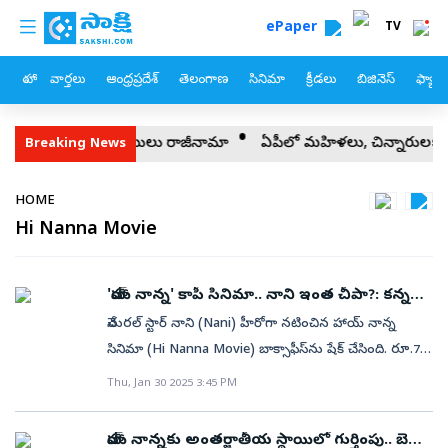
custom menu
Skip to main content
ePaper
TV
హోం
వార్తలు
ఆంధ్రప్రదేశ్
తెలంగాణ
సినిమా
క్రీడలు
బిజినెస్
ఫ్యామ
సాని ఆంజనేయులు రాజీనామా
ఏపీలో మహిళలు, చిన్నారులకు ఇది చీకటి ర
Breaking News
Breadcrumb
HOME
Hi Nanna Movie
'హాయ్‌ నాన్న' కాపీ సినిమా.. నాని ఇంత చీపా?: కన్నడ
నిర్మాత
నేచురల్‌ స్టార్‌ నాని (Nani) హీరోగా నటించిన హాయ్‌ నాన్న
సినిమా (Hi Nanna Movie) బాక్సాఫీస్‌ను షేక్‌ చేసింది. రూ.75
కోట్లకు పైగా వసూలు చేసిన ఈ చిత్రం 2023 డిసెంబర్‌లో
Thu, Jan 30 2025 3:45 PM
విడుదలైంది. శౌర్యువ్‌ దర్శకత్వం వహించిన ఈ మూవీ
ప్రస్తుతం నెట్‌ఫ్లిక్స్‌లో అందుబాటులో ఉంది. తాజాగా ఈ
హాయ్‌ నాన్నకు అంతర్జాతీయ స్థాయిలో గుర్తింపు.. బెస్ట్‌