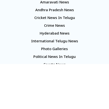
Amaravati News
Andhra Pradesh News
Cricket News In Telugu
Crime News
Hyderabad News
International Telugu News
Photo Galleries
Political News In Telugu
Sports News
TS Politics News
Telangana News
Telugu Movie Reviews
Company