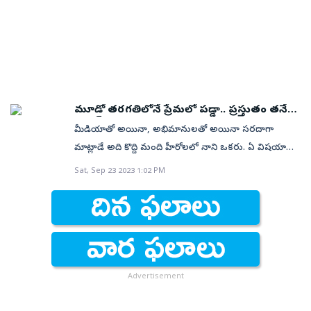
చూస్తే మీకు ఆ విషయం అర్థమవుతుంది. సినిమాకు ఆ
బాగా వైరల్‌ అవుతుంది. సలార్‌ వల్ల ఇప్పుడు సినీ ఇండస్ట్రీలో
ఒక వయసు దాటిన తర్వాత చేశారు. మీరు ఇంకా యంగ్ గానే
ఫిక్స్ చేసుకుంది. ‍ఫ్యామిలీ స్టార్ - జనవరి 11 (రూమర్ డేట్)
సీన్‌ అవసరం అనుకుంటేనే.. నటిస్తాను తప్ప.. ప్రమోషన్స్‌ కోసమే,
ఆందోళన మొదలైంది. ఒకవేళ 'సలార్' డిసెంబర్ 22న
ఉన్నారు. ఈ వయసులో చేయడం ఎలా అనిపిస్తుంది ? నాని:
గుంటూరు కారం - జనవరి 12 హనుమాన్ - జనవరి 12 నా
లేదా మసాలా యాడ్‌ చేయడం కోసమో నటించను’ అని నాని
విడుదలైతే.. ముందే ఆరోజును టార్గెట్‌ చేసుకున్న సినిమాల
రోజులు మారాయి. పద్దతులు కూడా మారాలని భావిస్తాను.
సామిరంగ - జనవరి 12 (రూమర్ డేట్) ఈగల్ - జనవరి 13
సమాధానం ఇచ్చాడు. ‘హాయ్‌ నాన్న’టీజర్‌ చూశాక.. మళ్లీ మీ
విడుదల తేదీలు మార్చాల్సి వస్తుంది. ఈ సినిమా నిర్మాతలు వేరే
ప్రేక్షకులు చాలా ఫాస్ట్ గా అప్డేట్ అవుతున్నారు. వాళ్ళని
అయాలన్ - జనవరి 14 (రూమర్ డేట్) (ఇదీ చదవండి: సిద్ధార్థ్
ఇంట్లో గొడవలు అయ్యే అవకాశం ఉందా అని ప్రశ్నించగా..
తేదీ కోసం మళ్లీ వెతుక్కోవాలి. ఎప్పటి నుంచో క్రిస్మస్ సెలవుల్లో
అందుకోలేకపోతే చాలా కష్టం. మీ అబ్బాయి మిమ్మల్ని హాయ్
కొత్త సినిమా.. రెండేళ్లు కేవలం దానికోసమే!) ప్రస్తుతానికి పైన
‘ఏమో ఇప్పుడే రిలీజ్‌ చేశాం. ఇంట్లో ఎలా ఉంటుందో చూడాలి’
తమ సినిమాలను విడుదల చెయ్యాలని నిర్మాతలు ప్లాన్‌
నాన్న అని పిలిచినప్పుడు మీ ఫీలింగ్ ఏమిటి ? నాని: చాలా గ్రేట్
చెప్పిన సినిమాల డేట్స్ ఫిక్స్ అయ్యాయి. అలానే 'సలార్'
మూడో తరగతిలోనే ప్రేమలో పడ్డా.. ప్రస్తుతం తనే
అని నవ్వుతూ సమాధానం ఇచ్చాడు నాని. ఇక ‘హాయ్‌
చేసుకుని ఉన్నారు. (ఇదీ చదవండి: దొంగ దొరికాడు అంటూ
ఫీలింగ్ అండీ. ‘ఈ పేరు నేనే పెట్టాను కదా’ అని అంటుంటాడు.
నా క్రష్‌: నాని
డిసెంబరు చివరి వారంలో రానుందనే టాక్ నడుస్తోంది. ఒకవేళ
మీడియాతో అయినా, అభిమానులతో అయినా సరదాగా
నాన్న’విషయాకొస్తే.. నాని తండ్రి పాత్రలో నటిస్తున్న ఫీల్‌గుడ్‌
నిత్యామీనన్‌ పోస్ట్‌) డిసెంబర్ 21, 22, 23 తేదీలలో తమ
నువ్వే పెట్టావ్ నీ సినిమానే అని చెబుతుంటాను. జెర్సీ, హాయ్
ఇదే నిజమైతే వెంకటేశ్ 'సైంధవ్', నాని 'హాయ్ నాన్న' కూడా
మాట్లాడే అది కొద్ది మంది హీరోలలో నాని ఒకరు. ఏ విషయాన్ని
ఫ్యామిలీ ఎంటర్‌టైనర్‌ ఇది. మృణాలు ఠాకూర్‌ హీరోయిన్‌. బేబీ
సినిమాలను విడుదల చేసేందుకు ముందస్తు ప్రణాళికలు
నాన్న లాంటి సినిమాలు అర్ధం చేసుకొనే వయసు వాడికి ఉందో
సంక్రాంతి బరిలో నిలుస్తాయని తెలుస్తోంది. దర్శకనిర్మాతలు
అయినా అభిమానులతో షేర్‌ చేసుకుంటాడు. మీడియాతో
కియారా ఖన్నా కీలక పాత్ర పోషిస్తోంది. డిసెంబర్‌ 7న ఈ చిత్రం
పెట్టుకున్నారు. తాజాగా డైనాసర్‌ సడన్ గా విడుదల తేదీని
Sat, Sep 23 2023 1:02 PM
లేదో తెలీదు. కానీ ఏదో ఒక రోజు ఈ సినిమాలు చూసి
అనుకోవడం వరకు బాగానే ఉంది. కానీ పైన చెప్పిన వాటిలో ఏయే
కూడా అంతే. పర్సనల్‌ విషయాలను అడిగినా..
విడుదల కాబోతుంది.
డిసెంబర్‌ 22 అని ప్రకటిస్తే వాటి పరిస్థితి ఏంటి అని పరిశ్రమలో
గర్వపడతాడని నా నమ్మకం. టీజర్ లో మీరు తప్పితే అందరూ
సినిమాలు సైడ్ అవుతాయనేది ఇప్పుడే చెప్పలేం. మహేశ్ సినిమా
చెప్పను..కుదరదు అని అనడు. చాలా జన్యూన్‌గా
చర్చ నడుస్తోంది. ఈ అంశంపై సలార్‌ మేకర్స్‌పై భారీ విమర్శలు
వేరే భాష నటులు కనిపిస్తున్నారు. పాన్ ఇండియా దృష్టిలో
షూటింగ్ పెండింగ్‌లో ఉంది. నిర్మాతలు సంక్రాంతి అంటున్నారు
జవాబిస్తాడు. తాజాగా ఆయన తొలి ప్రేమ అనుభవాన్ని రేడియో
వస్తున్నాయి. సినిమా వాయిదా పడుతుంది అని చెప్పడానికి సు
పెట్టుకుని ఇలా చేశారా ? నాని: ఇందులో తెలుగు హిందీ తమిళ్
కానీ చూడాలి. ఒకవేళ పైన చెప్పినవన్నీ సంక్రాంతికే వచ్చినా
జాకీలతో షేర్‌ చేసుకున్నాడు. మృనాల్‌ ఠాకూర్‌, నాని జంటగా
డిసెంబర్‌21న నాని- మృణాల్ ఠాకూర్ జంటగా నటించిన
అన్ని భాషల నటులు ఉన్నారు. పాత్రకు ఎవరు సరిపోతారో
థియేటర్ల సమస్య పక్కా. కలెక్షన్స్‌పైనా ఘోరమైన ఎఫెక్ట్
నటిస్తోన్న తాజా చిత్రం ‘హాయ్‌ నాన్న’. శౌర్యువ్‌ దర్శకత్వంలో
'హాయ్ నాన్న' విడదల అవుతుందని ఆ చిత్ర నిర్మాణ మేకర్స్‌
వారినే ఎంపిక చేసి తీసుకోవడం జరిగిందే కానీ పాన్ ఇండియా ని
పడుతుంది. బహుశా టాలీవుడ్ లో గత కొన్నేళ్లలో చూసుకుంటే..
మోహన్‌ చెరుకూరి (సీవీఎం), డా. విజయేందర్‌ రెడ్డి తీగల
Advertisement
ఎప్పుడో ప్రకటించారు. డిసెంబర్ 22న, వెంకటేష్ 'సైంథవ్'
దృష్టి లో పెట్టుకొని చేసింది కాదు. ఇందులో మృణాల్ ఫ్యామిలీ
సంక్రాంతి రిలీజ్ విషయంలో ఇంత గందరగోళం ఉండటం ఇదే
నిర్మిస్తున్న ఈ చిత్రంలో బేబీ కియారా ఖన్నా కీలక పాత్ర
కూడా లైన్‌లో ఉంది. డిసెంబర్ 23న నితిన్- వక్కంతం వంశీ
ముంబై నుంచి వచ్చిన కుటుంబం. ఆ పాత్రలు ఎవరు
ఫస్ట్ టైమ్! మరి ఫైనల్‌గా రేసులో నిలిచి గెలిచేది ఎవరో చూడాలి?
పోషిస్తోంది. తెలుగు, తమిళ, కన్నడ, మలయాళం, హిందీ