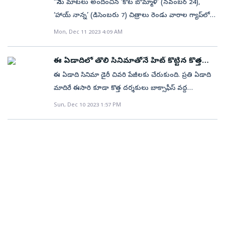
‘‘నేను మాటలు అందించిన ‘కోట బొమ్మాళి’ (నవంబర్‌ 24),
ప్రయత్నిస్తూనే ఉంటాను’’ అన్నారు. ‘‘నానిగారు ‘హాయ్‌ నాన్న’
‘హాయ్‌ నాన్న’ (డిసెంబరు 7) చిత్రాలు రెండు వారాల గ్యాప్‌లో
కథని నా కోసం, తెలుగు సినిమా కోసం ఎంపిక చేసుకున్నారని
విడుదలై సక్సెస్‌ అవడం సంతోషంగా ఉంది. ‘కోట బొమ్మాళి’
భావిస్తున్నాను’’ అన్నారు శౌర్యువ్‌. ‘‘హాయ్‌ నాన్న’ చరిత్రలో
Mon, Dec 11 2023 4:09 AM
΄పోలిటికల్‌ థ్రిల్లర్‌. ‘హాయ్‌ నాన్న’ ఎమోషన్స్‌తో కూడిన ఫ్యామిలీ
నిలిచిపోయే చిత్రం’’ అన్నారు డాక్టర్‌ విజయేందర్‌ రెడ్డి తీగల.
ఎంటర్‌టైనర్‌. రెండు విభిన్నమైన కథలకు మాటలు అందించిన
కెమెరామేన్‌ షాను మాట్లాడారు.
ఈ ఏడాదిలో తొలి సినిమాతోనే హిట్‌ కొట్టిన కొత్త
నాకు మంచి పేరొచ్చింది. నిర్మాతలు అల్లు అరవింద్, బన్నీ
డైరెక్టర్లు
ఈ ఏడాది సినిమా డైరీ చివరి పేజీలకు చేరుకుంది. ప్రతి ఏడాది
వాసు, డైరెక్టర్‌ సుకుమార్‌గార్లు ప్రత్యేకంగా అభినందించడం
మాదిరే ఈసారి కూడా కొత్త దర్శకులు బాక్సాఫీస్‌ వద్ద
మరచిపోలేను’’ అన్నారు. మాటల రచయిత నాగేంద్ర కాశీ.
దుమ్మురేపారు. ఈ ఏడాదలో ఎక్కువగా చిన్న చిత్రాలే
Sun, Dec 10 2023 1:57 PM
ఇంకా తన కెరీర్‌ గురించి నాగేంద్ర మాట్లాడుతూ– ‘‘నాది
మెప్పించాయి. ఏడాది తెరపై తొలి సినిమాతోనే విజయం
కోనసీమ జిల్లా అమలాపురం. నాన్న నాగేశ్వరరావు, అమ్మ
సాధించిన డైరెక్టర్లు ఉన్నారు. నేడు ఓటీటీలు యుగం నడుస్తోంది.
సత్యవతి. రచన, సాహిత్యంపై ఇష్టంతో ఇంటర్‌ చదివే రోజుల
దీంతో తెలుగు సినిమాలతో పాటు పర భాష చిత్రాలను కూడా
నుంచే కథలు రాయడం మొదలుపెట్టాను. నేను రాసిన కథలతో
ప్రేక్షకులు చూస్తున్నారు. అలా సౌత్‌ ఇండియా చిత్ర పరిశ్రమలో
‘నల్ల వంతెన’ అనే తొలి పుస్తకం పబ్లిష్‌ చేశాను. దీనికి నాలుగు
2023లో పరిచయం అయిన కొత్త కెప్టెన్లు ఎవరో తెలుసుకుందాం
అవార్డులు వచ్చాయి. తొలిసారి ‘పలాస 1978’ సినిమాకి కో
పదండి. మారుతున్న సినీప్రియుల అభిరుచికి తగ్గట్లుగా
రైటర్‌గా పని చేశా. ఆ తర్వాత ‘తోలు బొమ్మలాట’ మూవీకి
వైవిధ్యమైన కథలతో వినోదాలు వడ్డించడంలో కొత్త దర్శకులు
రచనా సహకారం చేశాను. ‘శ్రీదేవి సోడా సెంటర్‌’ సినిమాకి కథ
ఎప్పుడూ ముందే ఉంటారు. అందుకే కొత్త ప్రతిభ తెరపై
ఇచ్చాను. నా ‘నల్ల వంతెన’లో ఓ కథ నచ్చడంతో నాకు
మెరుస్తుందంటే చాలు.. సినీప్రియులంతా వారి వైపు ఓ
‘సుకుమార్‌ రైటింగ్స్‌లో’ చాన్స్‌ ఇచ్చారు డైరెక్టర్‌ సుకుమార్‌గారు.