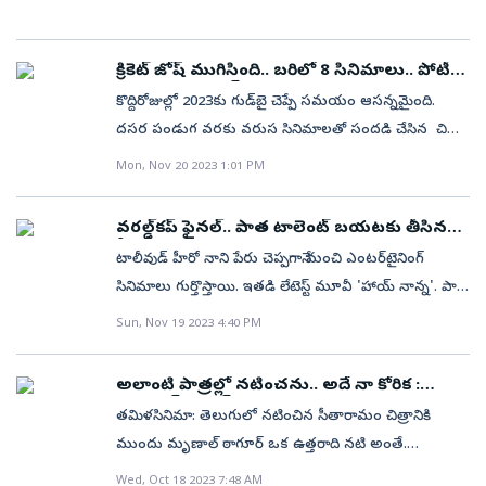
క్రికెట్‌ జోష్‌ ముగిసింది.. బరిలో 8 సినిమాలు.. పోటీ
పడుతున్న సలార్‌
కొద్దిరోజుల్లో 2023కు గుడ్‌బై చెప్పే సమయం ఆసన్నమైంది.
దసర పండుగ వరకు వరుస సినిమాలతో సందడి చేసిన చిత్ర
పరిశ్రమ క్రికెట్‌ వరల్డ్‌ కప్‌ కారణంగా పలు సినిమాలు వాయిదా
Mon, Nov 20 2023 1:01 PM
పడుతూ వచ్చాయి. ఎందుకంటే..? క్రికెట్‌, సినిమా రెండూ
ప్రేక్షకులను అలరిస్తాయి. క్రికెట్‌ కారణంగా కొన్ని సినిమాలు
వరల్డ్‌కప్ ఫైనల్.. పాత టాలెంట్ బయటకు తీసిన
విడుదల వాయిదా వేసుకుంటే మరికొన్ని అనుకోని కారణాలతో
హీరో నాని!
టాలీవుడ్ హీరో నాని పేరు చెప్పగానే మంచి ఎంటర్‌టైనింగ్
జాప్యం జరుగుతూ వచ్చింది. నిన్నటితో క్రికెట్‌ ప్రపంచం నుంచి
సినిమాలు గుర్తొస్తాయి. ఇతడి లేటెస్ట్ మూవీ 'హాయ్ నాన్న'. పాన్
ప్రేక్షకులు మెళ్లిగా సినిమా ప్రపంచం వైపు మళ్లుతున్నారు.
ఇండియా వైడ్ డిసెంబరు 7న విడుదల కానుంది. ఈ క్రమంలోనే
Sun, Nov 19 2023 4:40 PM
త్వరలో క్రిస్టమస్‌ పండగ రానుంది... అంతేకాకుండా 2023
ప్రమోషన్స్ జోరుగా చేస్తున్నాడు. తాజాగా వన్డే ప్రపంచకప్‌లోనూ
సంవత్సరానికి గుడ్‌బై చెప్పే సమయం వచ్చేస్తుంది. ఇలాంటి
సందడి చేశాడు. బాలీవుడ్ సూపర్‌స్టార్ సల్మాన్‌ఖాన్‌ని
సమయంలో రానున్న 40 రోజుల్లో విడుదలయ్యే సినిమాలు
అలాంటి పాత్రల్లో నటించను.. అదే నా కోరిక :
కలవడంతో పాటు తనలోని ఓ పాత టాలెంట్‌ని మళ్లీ అందరికీ
మృణాల్‌ ఠాకూర్‌
ఏవి..? ఏడాది చివర్లో భారీ సిక్సర్‌ కొట్టే సినిమా ఏది..? ఇదే
తమిళసినిమా: తెలుగులో నటించిన సీతారామం చిత్రానికి
చూపించాడు. (ఇదీ చదవండి: పెళ్లి తర్వాత భర్త వరుణ్ గురించి
క్రమంలో క్లీన్‌ బౌల్డ్‌ అయ్యే మూవీ ఏది..? అనే అప్పుడే లెక్కలు
ముందు మృణాల్‌ ఠాగూర్‌ ఒక ఉత్తరాది నటి అంతే.
లావణ్య ఫస్ట్ పోస్ట్!) హీరో కాకముందే అసిస్టెంట్ డైరెక్టర్ గా
వేస్తున్నారు సినీ అభిమానులు. నవంబర్‌ 24 నుంచి డిసెంబర్‌
చాలామందికి ఈమె తెలియదు కూడా. అలాంటిది సీతారామం
Wed, Oct 18 2023 7:48 AM
పనిచేసిన నాని.. 'అష్టాచెమ్మా' మూవీతో హీరో అయ్యాడు. ఒక్కో