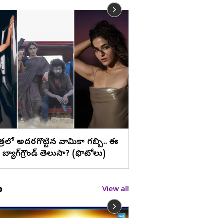
లు
సూర్య ‘విశ్వనాథ్ అండ్
స్టిల్స్
పాత్రలో అదరగొట్టిన వామికా గబ్బి.. ఈ
బ్యాగ్‌గ్రౌండ్‌ తెలుసా? (ఫొటోలు)
o
View all