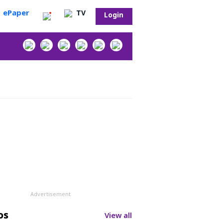
ePaper
TV
Login
‌
Advertisement
సా?
os
View all