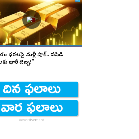
ఫుల్లుగ కల్లు తాగిన M
ం ధరలపై మళ్లీ షాక్.. పసిడి
లకు భారీ దెబ్బ!”
Advertisement