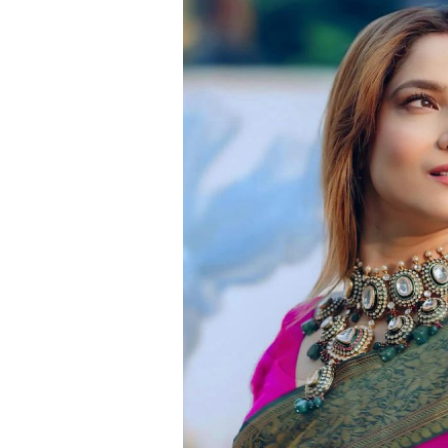
ాలి జగన్ సీఎంగా
హిమాచల్ ప్రదేశ్ లో ఘోర ప్రమాదం..
ాబుకు సెక్యూరిటీ ఎలా
బోల్తా ఏడుగురు మృతి..
విజయనగరం
పార్వతీపురం మన
పశ్చిమ గోదావర
ఏలూరు
వైఎస్సార్
అన్నమయ్య