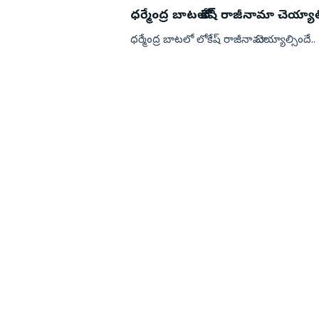
ధర్మేంద్ర బాటలో లోకేష్ రాజీనామా చెయ్యాల
ధర్మేంద్ర బాటలో లోకేష్ రాజీనామా చెయ్యాల్సిందే..