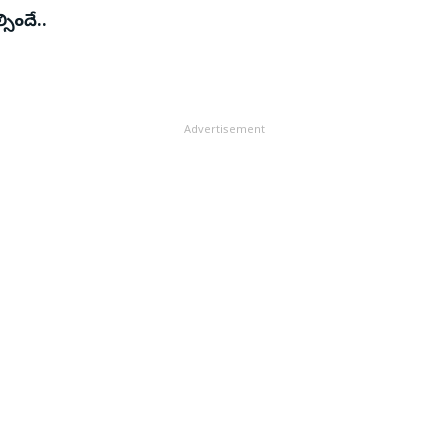
్సిందే..
Advertisement