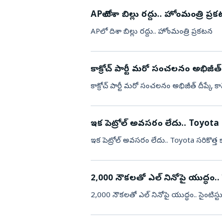
APలో దిశా బిల్లు రద్దు.. హోంమంత్రి ప్ర
APలో దిశా బిల్లు రద్దు.. హోంమంత్రి ప్రకటన
కాక్రోచ్ పార్టీ మరో సంచలనం అభిజీత్ ద
కాక్రోచ్ పార్టీ మరో సంచలనం అభిజీత్ దీప్కే కా
ఇక పెట్రోల్ అవసరం లేదు.. Toyota స
ఇక పెట్రోల్ అవసరం లేదు.. Toyota సరికొత్త క
2,000 నౌక‌ల‌తో ఎల్ నినోపై యుద్ధం.. 
2,000 నౌక‌ల‌తో ఎల్ నినోపై యుద్ధం.. సైంటిస్ట