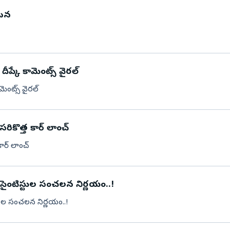
కటన
ీప్కే కామెంట్స్ వైరల్
మెంట్స్ వైరల్
రికొత్త కార్ లాంచ్
ార్ లాంచ్
సైంటిస్టుల సంచ‌ల‌న నిర్ణ‌యం..!
ుల సంచ‌ల‌న నిర్ణ‌యం..!