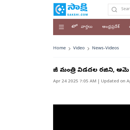
Skip to main content
custom menu
హోం
వార్తలు
ఆంధ్రప్రదేశ్
పాలిటిక్స్
ఏపీ వార్తలు
Breadcrumb
Home
Video
News-Videos
క్రైమ్
ఫ్యాక్ట్ చెక్
వార్తలు
ఎడిటోరియల్
జాతీయం
అమరావతి
సినిమా
గెస్ట్ కాలమ్
మాజీ మంత్రి విడదల రజిని, ఆమె
ఎన్‌ఆర్‌ఐ
అనంతపురం
క్రీడలు
కార్టూన్
Apr 24 2025 7:05 AM
ప్రపంచం
| Updated on
శ్రీ సత్యసాయి
A
బిజినెస్
సోషల్ మీడియా
సాక్షి ఒరిజినల్స్
చిత్తూరు
డింగ్ డాంగ్ 2.0
పాడ్‌కాస్ట్‌
గుడ్ న్యూస్
తిరుపతి
గరం గరం వార్తలు
దిన ఫలాలు
తూర్పు గోదావర
యూట్యూబ్ డిజిటల్
వార ఫలాలు
కాకినాడ
సాగుబడి