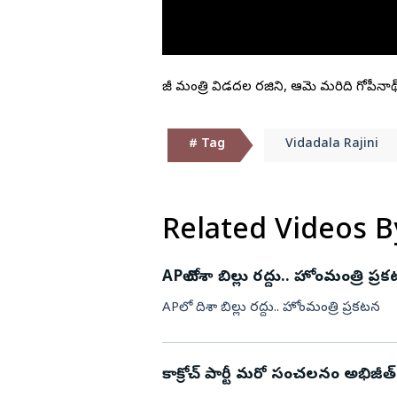
డా. బి ఆర్‌ అం
ఎడ్యుకేషన్
గుంటూరు
కర్ణాటక
బాపట్ల
తమిళనాడు
మాజీ మంత్రి విడదల రజిని, ఆమె మరిది గోపీనా
పల్నాడు
ఢిల్లీ
కృష్ణా
మహారాష్ట్ర
# Tag
Vidadala Rajini
ఎన్టీఆర్
ఒడిశా
కర్నూలు
నంద్యాల
Related Videos B
ప్రకాశం
శ్రీపొట్టి శ్రీరా
APలో దిశా బిల్లు రద్దు.. హోంమంత్రి ప్ర
శ్రీకాకుళం
APలో దిశా బిల్లు రద్దు.. హోంమంత్రి ప్రకటన
విశాఖపట్నం
అనకాపల్లి
కాక్రోచ్ పార్టీ మరో సంచలనం అభిజీత్ ద
అల్లూరి సీతా