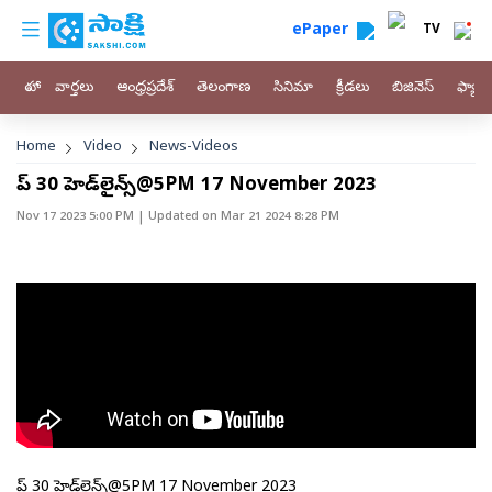
custom menu
Skip to main content
ePaper
TV
హోం
వార్తలు
ఆంధ్రప్రదేశ్
తెలంగాణ
సినిమా
క్రీడలు
బిజినెస్
ఫ్యామ
Breadcrumb
Home
Video
News-Videos
టాప్ 30 హెడ్‌లైన్స్@5PM 17 November 2023
Nov 17 2023 5:00 PM
| Updated on
Mar 21 2024 8:28 PM
టాప్ 30 హెడ్‌లైన్స్@5PM 17 November 2023