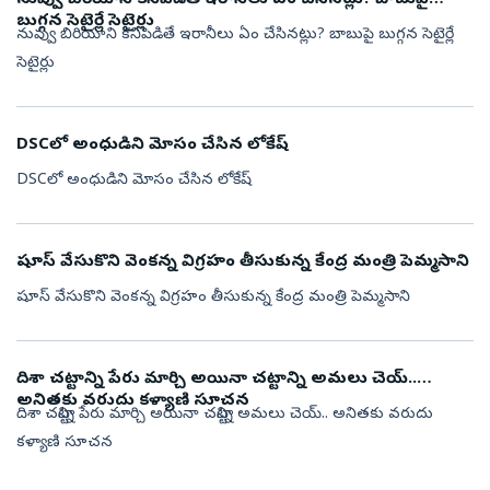
నువ్వు బిరియాని కనిపెడితే ఇరానీలు ఏం చేసినట్లు? బాబుపై
బుగ్గన సెటైర్లే సెటైర్లు
నువ్వు బిరియాని కనిపెడితే ఇరానీలు ఏం చేసినట్లు? బాబుపై బుగ్గన సెటైర్లే
సెటైర్లు
DSCలో అంధుడిని మోసం చేసిన లోకేష్
DSCలో అంధుడిని మోసం చేసిన లోకేష్
షూస్ వేసుకొని వెంకన్న విగ్రహం తీసుకున్న కేంద్ర మంత్రి పెమ్మసాని
షూస్ వేసుకొని వెంకన్న విగ్రహం తీసుకున్న కేంద్ర మంత్రి పెమ్మసాని
దిశా చట్టాన్ని పేరు మార్చి అయినా చట్టాన్ని అమలు చెయ్..
అనితకు వరుదు కళ్యాణి సూచన
దిశా చట్టాన్ని పేరు మార్చి అయినా చట్టాన్ని అమలు చెయ్.. అనితకు వరుదు
కళ్యాణి సూచన