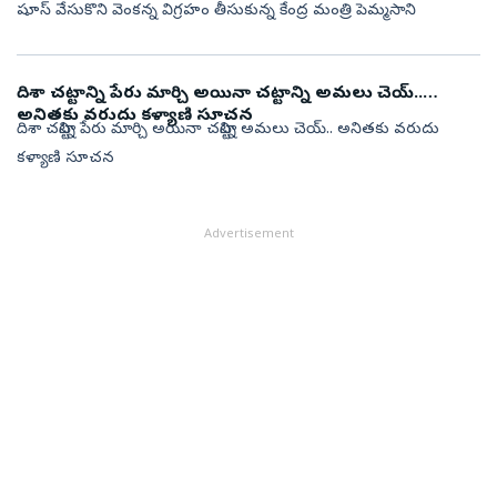
షూస్ వేసుకొని వెంకన్న విగ్రహం తీసుకున్న కేంద్ర మంత్రి పెమ్మసాని
దిశా చట్టాన్ని పేరు మార్చి అయినా చట్టాన్ని అమలు చెయ్..
అనితకు వరుదు కళ్యాణి సూచన
దిశా చట్టాన్ని పేరు మార్చి అయినా చట్టాన్ని అమలు చెయ్.. అనితకు వరుదు
కళ్యాణి సూచన
Advertisement