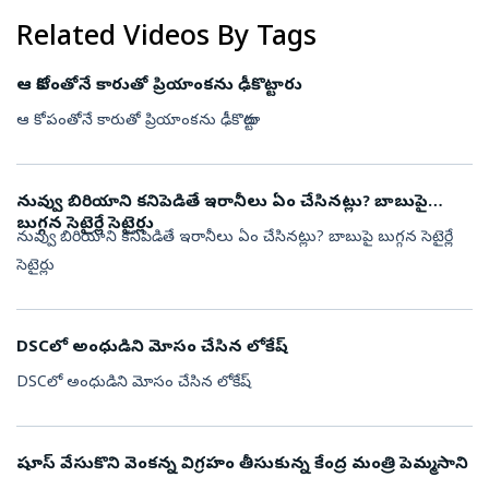
Related Videos By Tags
ఆ కోపంతోనే కారుతో ప్రియాంకను ఢీకొట్టారు
ఆ కోపంతోనే కారుతో ప్రియాంకను ఢీకొట్టారు
నువ్వు బిరియాని కనిపెడితే ఇరానీలు ఏం చేసినట్లు? బాబుపై
బుగ్గన సెటైర్లే సెటైర్లు
నువ్వు బిరియాని కనిపెడితే ఇరానీలు ఏం చేసినట్లు? బాబుపై బుగ్గన సెటైర్లే
సెటైర్లు
DSCలో అంధుడిని మోసం చేసిన లోకేష్
DSCలో అంధుడిని మోసం చేసిన లోకేష్
షూస్ వేసుకొని వెంకన్న విగ్రహం తీసుకున్న కేంద్ర మంత్రి పెమ్మసాని