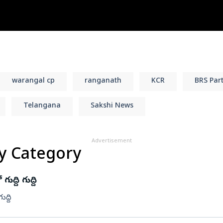
బేడ్కర్‌ కోనసీమ
రాజన్న
ఫొటోలు
మేటి చిత్రా
ఖమ్మం
వీడియోలు
వెబ్ స్టోరీస్
భద్రాద్రి
మహబూబ్‌నగర్
జోగులాంబ
warangal cp
ranganath
KCR
BRS Par
నాగర్ కర్నూల్
నారాయణపేట
Telangana
Sakshi News
వనపర్తి
మెదక్
Advertisement
y Category
ములు నెల్లూరు
సంగారెడ్డి
సిద్దిపేట
చలనం.. 3 కారుతో గుద్ది గుద్ది
నల్గొండ
ద్ది గుద్ది
సూర్యాపేట
రామరాజు
యాదాద్రి