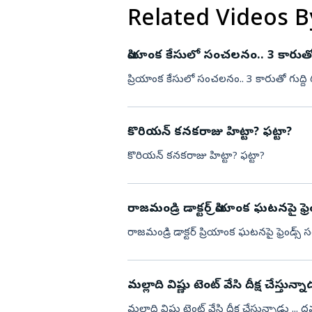
Related Videos B
ప్రియాంక కేసులో సం
ప్రియాంక కేసులో సంచలనం.. 3 కారుతో గు
కొరియన్ కనకరాజు హిట్టా? ఫట్టా?
కొరియన్ కనకరాజు హిట్టా? ఫట్టా?
రాజమండ్రి డాక్టర్ ప్రియాంక ఘటనపై ఫ్
రాజమండ్రి డాక్టర్ ప్రియాంక ఘటనపై ఫ్రెండ్స్
మల్లా