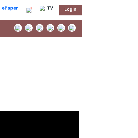
ePaper
TV
Login
‌
సా?