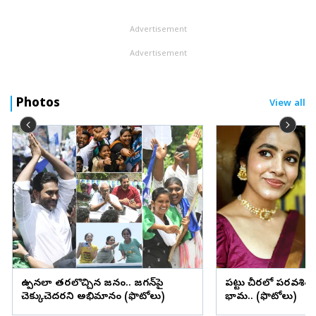
ఒంటిచేత్తో జ‌ట్టును గెలిపించింది. విష‌యంలోకి వెళితే శని...
Advertisement
Advertisement
Photos
View all
ఉప్పెనలా తరలొచ్చిన జనం.. జగన్‌పై
పట్టు చీరలో పరవశిం
చెక్కుచెదరని అభిమానం (ఫొటోలు)
భామ.. (ఫొటోలు)