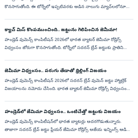
కొనసాగుతోంది. ఈ టోర్నీలో ఇప్పటివరకు ఆడిన నాలుగు మ్యాచ్‌లలోనూ
విజయం సాధించిన సదరన్ బ్రేవ్‌.. టేబుల్ టాపర్‌గా కొనసాగుతోంది.అయితే
సదరన్ బ్రేవ్...
క్యాచ్‌ మిస్‌ కొంపముంచింది.. జట్టును గెలిపించిన జెమీమా!
హండ్రెడ్ వుమెన్స్ కాంపిటీషన్ 2026లో భారత బ్యాటర్ జెమీమా రోడ్రిగ్స్
విధ్వంసం జోరుగా కొనసాగుతోంది. టోర్నీలో సదరన్ బ్రేవ్ జట్టుకు ప్రాతినిధ్యం
వహిస్తున్న జెమీమా వరుసగా మూడో మ్యాచ్‌లోనూ మెరిసింది. గురువార...
జెమీమా విధ్వంసం.. ప‌రుగు తేడాతో థ్రిల్లింగ్‌ విజ‌యం
హండ్రెడ్ వుమెన్స్ కాంపిటీషన్ 2026లో స‌ద‌ర‌న్ బ్రేవ్ వుమెన్ జ‌ట్టు హ్యాట్రిక్
విజ‌యాల‌ను న‌మోదు చేసింది. భార‌త బ్యాట‌ర్ జెమీమా రోడ్రిగ్స్ విధ్వంసం
సృష్టించ‌గా, స‌ద‌ర‌న్ బ్రేవ్స్‌ ప‌రుగు తేడాతో ఎంఐ లండ‌...
హండ్రెడ్‌లో జేమిమా విధ్వంసం.. ఒంటిచేత్తో జ‌ట్టుకు విజ‌యం
హండ్రెడ్ వుమెన్స్ కాంపిటీష‌న్‌లో భార‌త బ్యాట‌ర్లు అద‌ర‌గొడుతున్నారు.
తాజాగా సద‌ర‌న్ బ్రేవ్ జ‌ట్టు ప్లేయ‌ర్ జేమిమా రోడ్రిగ్స్ అజేయ ఇన్నింగ్స్ ఆడి