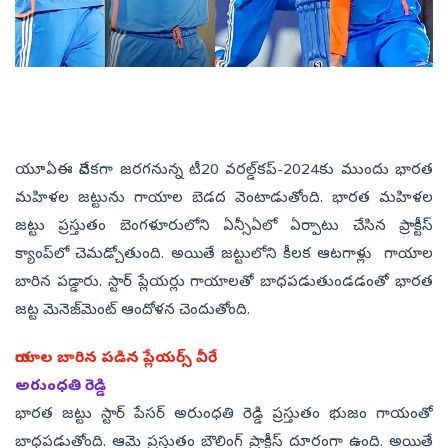
యూఏఈ వేదిక‌గా జ‌ర‌గ‌నున్న‌ టీ20 వ‌ర‌ల్డ్‌క‌ప్‌-2024కు ముందు భార‌త
మ‌హిళ‌ల జ‌ట్టును గాయాల బెడ‌ద వెంటాడుతోంది. భార‌త మ‌హిళ‌ల‌
జ‌ట్టు ప్ర‌స్తుతం బెంగ‌ళూరులోని ఏన్సీఏలో ఏర్పాటు చేసిన ప్రాక్టీస్
క్యాంప్‌లో చెమ‌డ్చోతుంది. అయితే జ‌ట్టులోని కీల‌క ఆట‌గాళ్లు గాయాల
బారిన ప‌డ్డారు. స్టార్ ప్లేయ‌ర్లు గాయాల‌తో బాధ‌ప‌డుతుండ‌డంతో భార‌త
జ‌ట్ట మెనెజ్‌మెంట్ ఆందోళ‌న చెందుతోంది.
గాయాల బారిన ప‌డిన ప్లేయ‌ర్స్ వీరే
అరుంధతి రెడ్డి
భార‌త జ‌ట్టు స్టార్ పేస‌ర్ అరుంధతి రెడ్డి ప్ర‌స్తుతం భుజం గాయంతో
బాధపడుతోంది. ఆమె ప్ర‌స్తుతం బౌలింగ్ ప్రాక్టీస్ దూరంగా ఉంది. అయితే