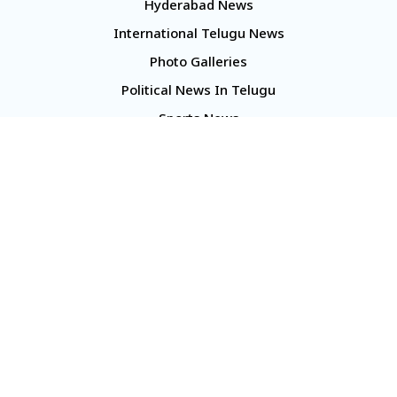
Hyderabad News
International Telugu News
Photo Galleries
Political News In Telugu
Sports News
TS Politics News
Telangana News
Telugu Movie Reviews
Company
About Us
Contact Us
Media Kit