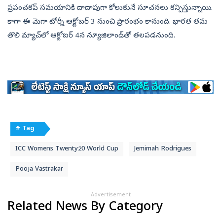
ప్రపంచకప్‌ సమయానికి దాదాపుగా కోలుకునే సూచనలు కన్పిస్తున్నాయి.
కాగా ఈ మెగా టోర్నీ ఆక్టోబర్‌ 3 నుంచి ప్రారంభం కానుంది. భారత తమ
తొలి మ్యాచ్‌లో ఆక్టోబర్‌ 4న న్యూజిలాండ్‌తో తలపడనుంది.
# Tag
ICC Womens Twenty20 World Cup
Jemimah Rodrigues
Pooja Vastrakar
Advertisement
Related News By Category