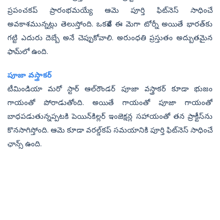
ప్రపంచకప్ ప్రారంభమయ్యే ఆమె పూర్తి ఫిట్‌నెస్ సాధించే
అవ‌కాశ‌మున్న‌ట్లు తెలుస్తోంది. ఒక‌వేళ ఈ మెగా టోర్నీ అయితే భార‌త్‌కు
గ‌ట్టి ఎదురు దెబ్బే అనే చెప్పుకోవాలి. అరుంధ‌తి ప్ర‌స్తుతం అద్బుత‌మైన
ఫామ్‌లో ఉంది.
పూజా వస్త్రాకర్
టీమిండియా మ‌రో స్టార్ ఆల్‌రౌండ‌ర్ పూజా వస్త్రాకర్ కూడా భుజం
గాయంతో పోరాడుతోంది. అయితే గాయంతో పూజా గాయంతో
బాధ‌ప‌డుతున్న‌ప్ప‌ట‌కి పెయిన్‌కిల్లర్ ఇంజెక్షన్ల సహాయంతో త‌న ప్రాక్టీస్‌ను
కొన‌సాగిస్తోంది. ఆమె కూడా వ‌ర‌ల్డ్‌క‌ప్ స‌మ‌యానికి పూర్తి ఫిట్‌నెస్ సాధించే
ఛాన్స్ ఉంది.