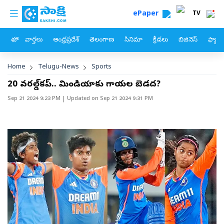
custom menu
Skip to main content
ePaper
TV
హోం
వార్తలు
ఆంధ్రప్రదేశ్
తెలంగాణ
సినిమా
క్రీడలు
బిజినెస్
ఫ్యామ
Breadcrumb
Home
Telugu-News
Sports
టీ20 వరల్డ్‌కప్‌.. టీమిండియాకు గాయల బెడద?
Sep 21 2024 9:23 PM
| Updated on
Sep 21 2024 9:31 PM