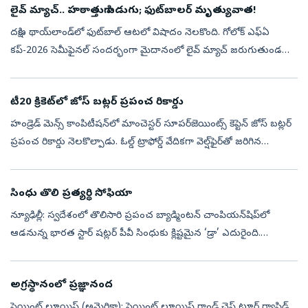
లైవ్ మ్యాచ్‌.. హఠాత్తుగా పిడుగు; ఫుట్‌బాల‌ర్‌ మృత్యువాత!
ద‌క్షిణ థాయ్‌లాండ్‌లో ఫుట్‌బాల్ ఆట‌లో విషాదం నెల‌కొంది. గోలోక్ ఎఫ్ఏ
క‌ప్-2026 సెమీఫైన‌ల్ సంద‌ర్భంగా మైదానంలో లైవ్ మ్యాచ్ జ‌రుగుతుండ‌గా,
హ‌ఠాత్తుగా మైదానంలో పిడుగు ప‌డింది. ఈ విషాద‌క‌ర ఘ‌ట‌న‌లో 24 ఏళ్ల...
టీ20 క్రికెట్‌లో జోస్ బ‌ట్ల‌ర్ ప్ర‌పంచ రికార్డు
హండ్రెడ్ మెన్స్ కాంపిటీష‌న్‌లో మాంచెస్ట‌ర్ సూప‌ర్‌జెయింట్స్ కెప్టెన్ జోస్ బ‌ట్ల‌ర్
ప్ర‌పంచ రికార్డు నెల‌కొల్పాడు. ఓల్డ్ ట్రాఫోర్డ్ వేదికగా వెల్ష్‌ఫైర్‌తో జ‌రిగిన
మ్యాచ్‌లో బ‌ట్ల‌ర్ 20 బంతుల్లో 51 ప‌రు...
సింధు తొలి ప్రత్యర్థి సోఫియా
న్యూఢిల్లీ: స్వదేశంలో తొలిసారి ప్రపంచ బ్యాడ్మింటన్‌ చాంపియన్‌షిప్‌లో
ఆడనున్న భారత స్టార్‌ షట్లర్‌ పీవీ సింధుకు క్లిష్టమైన ‘డ్రా’ ఎదురైంది.
సెమీఫైనల్‌ చేరుకొని కనీసం కాంస్య పతకాన్ని ఖాయం చేసుకోవాలంటే స...
అగ్రస్థానంలో ప్రజ్ఞానంద
సెయింట్‌ లూయిస్‌ (అమెరికా): సెయింట్‌ లూయిస్‌ గ్రాండ్‌ చెస్‌ టూర్‌ ర్యాపిడ్,