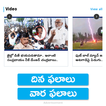
Video
View all
జైల్లో పెడితే భయపడతామా.. ఇలాంటి
ఫుట్ బాల్ మ్యాచ్ జ
సంప్రదాయం నీకే డేంజర్ చంద్రబాబు..
ఆటగాడిపై పిడుగు.. ష
Advertisement