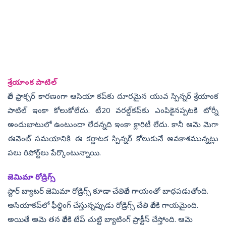
శ్రేయాంక పాటిల్
వేలి ఫ్రాక్చర్ కారణంగా ఆసియా కప్‌కు దూరమైన యువ స్పిన్నర్ శ్రేయాంక
పాటిల్ ఇంకా కోలుకోలేదు. టీ20 వ‌ర‌ల్డ్‌క‌ప్‌కు ఎంపికైన‌ప్ప‌ట‌కి టోర్నీ
అందుబాటులో ఉంటుందా లేద‌న్న‌ది ఇంకా క్లారిటీ లేదు. కానీ ఆమె మెగా
ఈవెంట్ స‌మ‌యానికి ఈ క‌ర్ణాట‌క స్పిన్న‌ర్ కోలుకునే అవ‌కాశ‌మున్న‌ట్లు
ప‌లు రిపోర్ట్‌లు పేర్కొంటున్నాయి.
జెమిమా రోడ్రిగ్స్
స్టార్ బ్యాటర్ జెమిమా రోడ్రిగ్స్ కూడా చేతివేలి గాయంతో బాధపడుతోంది.
ఆసియాకప్‌లో ఫీల్డింగ్ చేస్తున్నప్పుడు రోడ్రిగ్స్ చేతి వేలికి గాయమైంది.
అయితే ఆమె తన వేలికి టేప్ చుట్టి బ్యాటింగ్ ప్రాక్టీస్ చేస్తోంది. ఆమె