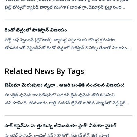
బ్లిట్జ్‌ టోర్నీలో ర్యాపిడ్‌ ఫార్మాట్‌ ముగిశాక భారత గ్రాండ్‌మాస్టర్‌ ప్రజ్ఞానంద
అగ్రస్థానంలో నిలిచాడు. పదిమంది మేటి గ్రాండ్‌...
రెండో టెస్టులో పాకిస్తాన్‌ విజయం
పోర్ట్‌ ఆఫ్‌ స్పెయిన్‌ (ట్రినిడాడ్‌): బ్యాటర్ల పట్టుదలకు బౌలర్ల క్రమశిక్షణ
తోడవడంతో వెస్టిండీస్‌తో రెండో టెస్టులో పాకిస్తాన్‌ 8 వికెట్ల తేడాతో విజయం
సాధించింది. రెండు మ్యాచ్‌ల సిరీస్‌ను 1–1తో సమంగా ము...
Related News By Tags
జెమీమా మెరుపులు వృథా.. ఆఖరి బంతికి సంచలన విజయం!
హండ్రెడ్ వుమెన్ కాంపిటీష‌న్‌లో స‌ద‌ర‌న్ బ్రేవ్ వుమెన్ తొలి ఓట‌మిని
చ‌విచూసింది. సోమ‌వారం రాత్రి సదరన్‌ బ్రేవ్‌తో జరిగిన మ్యాచ్‌లో వెల్ష్ ఫైర్‌తో
ఆఖరి బంతికి విజయాన్ని అందుకుంది. మ్యాచ్‌లో తొలుత బ్యాటి...
పాక్‌ కెప్టెన్‌ను హ‌త్తుకున్న టీమిండియా స్టార్‌! వీడియో వైరల్‌
హండ్రెడ్ వుమెన్స్ కాంపిటీషన్ 2026లో సదరన్ బ్రేవ్ జైత్ర యాత్ర