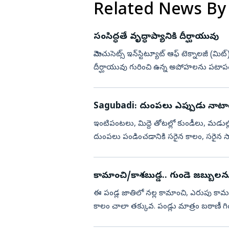
Related News By
సంసిద్ధతే వృద్ధాప్యానికి దీర్ఘాయువు
మెసాచుసెట్స్‌ ఇన్‌స్టిట్యూట్‌ ఆఫ్‌ టెక్నాలజీ (మిట్‌) ‘ఏ
దీర్ఘాయువు గురించి ఉన్న అపోహలను పటాప
Sagubadi: దుంపలు ఎప్పుడు నాటా
ఇంటిపంటలు, మిద్దె తోటల్లో కుండీలు, మడుల్ల
దుంపలు పండించడానికి సరైన కాలం, సరైన సాగు పద్ధతులు ఏమిటో తెలుసుకుందాం. క్యారెట్, బ
ముల్లంగి వంటి దుం...
కామాంచి/కాశబుడ్డ.. గుండె జబ్బులను 
ఈ పండ్ల జాతిలో నల్ల కామాంచి, ఎరుపు కామ
కాలం చాలా తక్కువ. పండ్లు మాత్రం బఠాణ
గుత్తులుగా ఆకర్షణీయంగా ఉంటాయి....