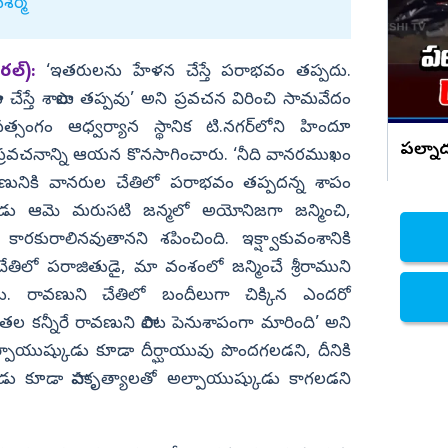
బాదుడు
ఖశర్మ
నిజామాబాద్
్యం
కామారెడ్డి
ల్‌):
‘ఇతరులను హేళన చేస్తే పరాభవం తప్పదు.
ి
రంగారెడ్డి
ాలు చేస్తే శాపాలు తప్పవు’ అని ప్రవచన విరించి సామవేదం
్సంగం ఆధ్వర్యాన స్థానిక టి.నగర్‌లోని హిందూ
వికారాబాద్
పల్నా
్రవచనాన్ని ఆయన కొనసాగించారు. ‘నీది వానరముఖం
వరంగల్
వణునికి వానరుల చేతిలో పరాభవం తప్పదన్న శాపం
హన్మకొండ
పుడు ఆమె మరుసటి జన్మలో అయోనిజగా జన్మించి,
జనగాం
రకురాలినవుతానని శపించింది. ఇక‌్ష్వాకువంశానికి
తిలో పరాజితుడై, మా వంశంలో జన్మించే శ్రీరాముని
జయశంకర్
డు. రావణుని చేతిలో బందీలుగా చిక్కిన ఎందరో
మహబూబాబాద్
కన్నీరే రావణుని పాలిట పెనుశాపంగా మారింది’ అని
ములుగు
పాయుష్కుడు కూడా దీర్ఘాయువు పొందగలడని, దీనికి
ు కూడా పాపకృత్యాలతో అల్పాయుష్కుడు కాగలడని