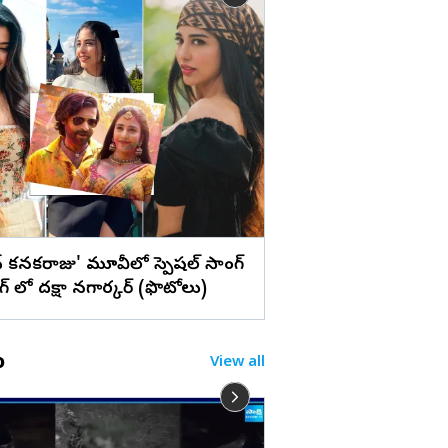
లు
హైదరాబాద్ : అంగరంగ
సచివాలయంలో బోనాల
(ఫొటోలు)
న్‌ కనకరాజు' మూవీలో స్పెషల్ సాంగ్
ింగ్ లో దక్షా నగార్కర్ (ఫొటోలు)
o
View all
బాబు అబద్దం చెప్పాడు అ