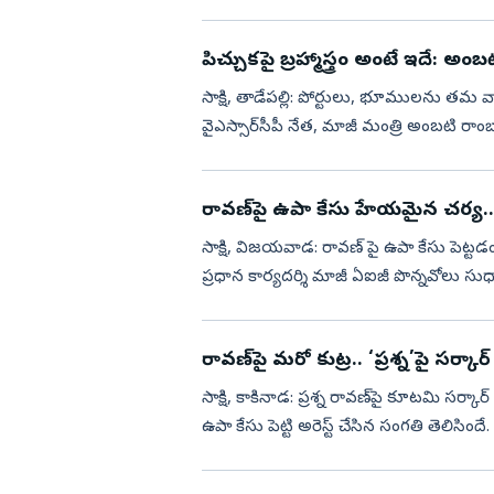
అందుకే తెరపై సీత పాత్రను చూ...
పిచ్చుకపై బ్రహ్మాస్త్రం అంటే ఇదే: అంబ
సాక్షి, తాడేపల్లి: పోర్టులు, భూములను తమ వ
వైఎస్సార్‌సీపీ నేత, మాజీ మంత్రి అంబటి 
మాట్లాడుతూ.. ఐదుగ...
రావణ్‌పై ఉపా కేసు హేయమైన చర్య.. ప
సాక్షి, విజయవాడ: రావణ్ పై ఉపా కేసు పెట్టడం అత్యంత హేయమైన చర్యని వైఎస్సార్సీపీ లీగల్ వ్యవహారాల
ప్రధాన కార్యదర్శి మాజీ ఏఐజీ పొన్నవోలు సు
కోర్టుకు ...
రావణ్‌పై మరో కుట్ర.. ‘ప్రశ్న’పై సర్కార
సాక్షి, కాకినాడ: ప్రశ్న రావణ్‌పై కూటమి సర్కా
ఉపా కేసు పెట్టి అరెస్ట్‌ చేసిన సంగతి తెలిసింద