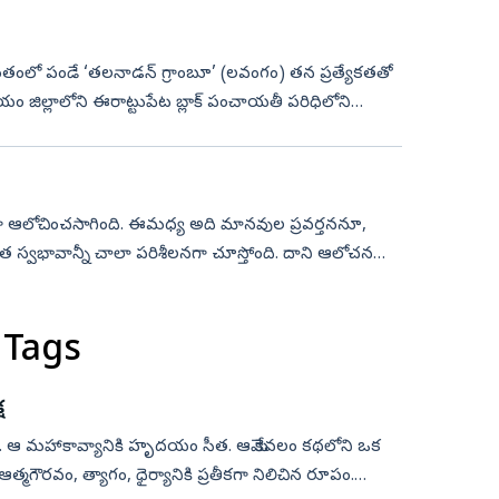
తంలో పండే ‘తలనాడన్‌ గ్రాంబూ’ (లవంగం) తన ప్రత్యేకతతో
టాయం జిల్లాలోని ఈరాట్టుపేట బ్లాక్‌ పంచాయతీ పరిధిలోని
ంగా ఆలోచించసాగింది. ఈమధ్య అది మానవుల ప్రవర్తననూ,
స్తోంది. దాని ఆలోచనలు
 Tags
ష
 ఆ మహాకావ్యానికి హృదయం సీత. ఆమె కేవలం కథలోని ఒక
మగౌరవం, త్యాగం, ధైర్యానికి ప్రతీకగా నిలిచిన రూపం.