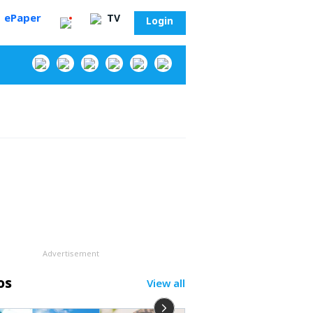
ePaper
TV
Login
‌
Advertisement
os
View all
సా?