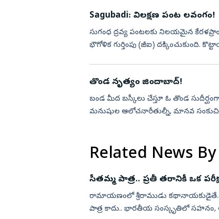
Sagubadi: విలక్షణ పంట లవంగం!
సుగంధ ద్రవ్య పంటలకు నిలయమైన కేరళప్రాం
భౌగోళిక గుర్తింపు (జీఐ) దక్కించుకుంది. కొట్
తలనాడ్, ఈరాట్టు...
తొండ నృత్యం జిందాబాద్‌!
బండ మీద బస్కీలు చేస్తూ ఓ తొండ సుదీర్ఘ
మనుషుల ఆలోచనారీతుల్నీ, మానవ సంకుచిత స్వభావాన్నీ చాలా పరిశీలనగా చూ
ఇలా సాగుతున్నాయి. పాములు త...
Related News By
సీతమ్మ పాత్ర.. ప్రతీ తరానికీ ఒక పరీక్
రామాయణంలో శ్రీరాముడు కథానాయకుడైతే..
పాత్ర కాదు.. భారతీయ సంస్కృతిలో సహనం, ఆత్