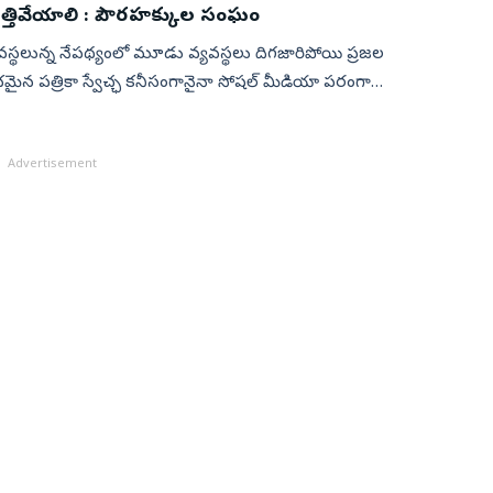
ే ఎత్తివేయాలి : పౌరహక్కుల సంఘం
వస్థలున్న నేపథ్యంలో మూడు వ్యవస్థలు దిగజారిపోయి ప్రజల
ంభమైన పత్రికా స్వేచ్ఛ కనీసంగానైనా సోషల్ మీడియా పరంగా
Advertisement