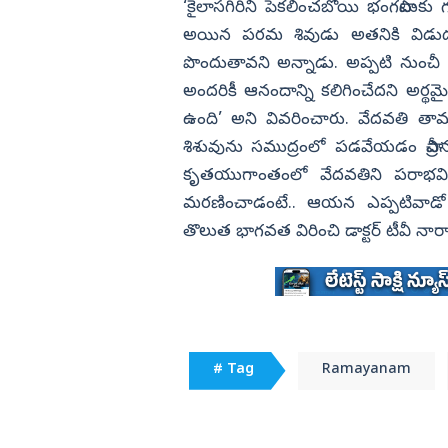
‘కైలాసగిరిని పెకలించబోయి భంగపాటుకు
అయిన పరమ శివుడు అతనికి విడుదల 
పొందుతావని అన్నాడు. అప్పటి నుంచీ రావ
అందరికీ ఆనందాన్ని కలిగించేదని అర్థమ
ఉంది’ అని వివరించారు. వేదవతి త
శిశువును సముద్రంలో పడవేయడం ప్రాచీన రా
కృతయుగాంతంలో వేదవతిని పరాభవించ
మరణించాడంటే.. ఆయన ఎప్పటివాడో
తొలుత భాగవత విరించి డాక్టర్‌ టీవీ 
# Tag
Ramayanam