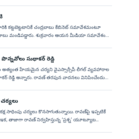
టి
ారికి కట్టబెట్టటానికే చంద్రబాబు కేబినెట్ సమావేశమంటూ
రాంబాబు మండిపడ్డారు. శుక్రవారం ఆయన మీడియా సమావేశంలో
ొన్నవోలు సుధాకర్ రెడ్డి
ధాకర్ రెడ్డి అన్నారు. రావణ్ తరపున వాదనలు వినిపించేందుకు
్‌ చర్యలు
ర్‌ కక్ష సాధింపు చర్యలు కొనసాగుతున్నాయి. రావణ్‌పై ఇప్పటికే
ే. ఇక, తాజాగా రావణ్‌ నిర్వహిస్తున్న ‘ప్రశ్న’ యూట్యూబ...