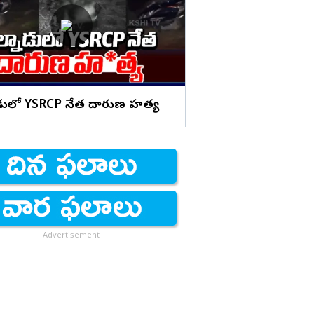
అబద్దం.. భువనేశ్వరి వ్
కుమార్ యాదవ్ కౌంటర్
డులో YSRCP నేత దారుణ హత్య
Advertisement