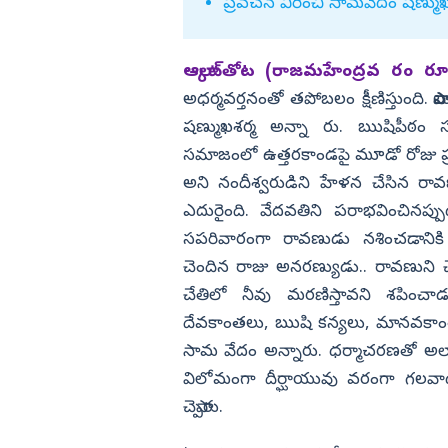
గ్గేదేలే.. బోండా
మింగేయడం ఖాయం..!
ప్రవచన విరించి సామవేదం షణ్ము
ు ఫైర్
విజయనగరం
పార్వతీపురం మన
ఆల్కాట్‌తోట (రాజమహేంద్రవ రం రూర
పశ్చిమ గోదావర
అధర్మవర్తనంతో తపోబలం క్షీణిస్తుంది. పాప
షణ్ముఖశర్మ అన్నా రు. ఋషిపీఠం సత
ఏలూరు
సమాజంలో ఉత్తరకాండపై మూడో రోజు ప
వైఎస్సార్
అని నందీశ్వరుడిని హేళన చేసిన రా
అన్నమయ్య
ఎదురైంది. వేదవతిని పరాభవించినప్
సపరివారంగా రావణుడు నశించడానికి కా
చెందిన రాజు అనరణ్యుడు.. రావణుని చే
చేతిలో నీవు మరణిస్తావని శపించా
దేవకాంతలు, ఋషి కన్యలు, మానవకాంతల 
సామ వేదం అన్నారు. ధర్మాచరణతో అల్
విలోమంగా దీర్ఘాయువు వరంగా గలవాడ
చెప్పారు.