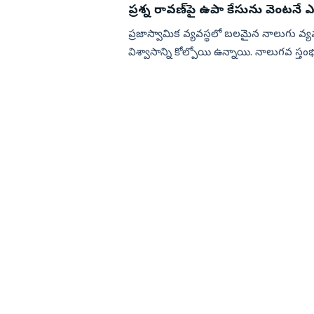
ప్రశ్న రావణ్‌పై ఉపా కేసును వెంటన
ప్రజాస్వామిక వ్యవస్థలో బలమైన నాలుగు వ్య
విశ్వాసాన్ని కోల్పోయి ఉన్నాయి. నాలుగవ స్త
యూట్యూబ్లతో ప్...