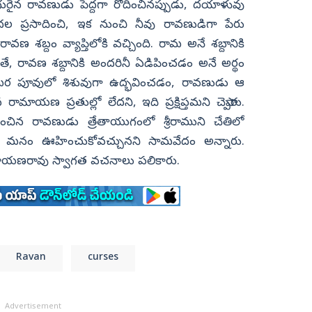
 గురైన రావణుడు పెద్దగా రోదించినప్పుడు, దయాళువు
ప్రసాదించి, ఇక నుంచి నీవు రావణుడిగా పేరు
ణ శబ్దం వ్యాప్తిలోకి వచ్చింది. రామ అనే శబ్దానికి
ైతే, రావణ శబ్దానికి అందరినీ ఏడిపించడం అనే అర్థం
ామర పూవులో శిశువుగా ఉద్భవించడం, రావణుడు ఆ
మాయణ ప్రతుల్లో లేదని, ఇది ప్రక్షిప్తమని చెప్పారు.
ిన రావణుడు త్రేతాయుగంలో శ్రీరాముని చేతిలో
 మనం ఊహించుకోవచ్చునని సామవేదం అన్నారు.
నారాయణరావు స్వాగత వచనాలు పలికారు.
Ravan
curses
Advertisement