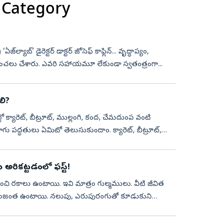
 Category
జ్‌ల్యాబ్‌’ డైరెక్టర్‌ డాక్టర్‌ జోసెఫ్‌ కాఫ్లిన్‌... వృద్ధాప్యం,
ంచలు చేశారు. ఎవరి సహాయమూ లేకుండా స్వతంత్రంగా...
లి?
ో క్యారెట్, బీట్రూట్, ముల్లంగి, కంద, చేమదుంప వంటి
ీట్రూట్,
అరికట్టడంలో ఫస్ట్‌!
ంచి రకాలు ఉంటాయి. ఇవి మాత్రం గుల్మములు. వీటి జీవిత
ీ గింజంత ఉంటాయి. నలుపు, ఎరుపురంగుతో కూడుకుని