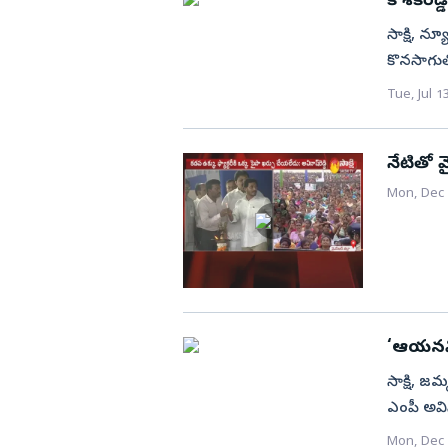
కౌశిక్‌రె
మున్సిపల్
నమ్మిన బ
మూడు టికె
ఎల్బీనగర్
సాక్షి, న
ఇబ్బందు
మరి కొం
భారీ ఫ్లైఓ
కొనసాగుతోంద
అందినకాడ
చేరతారు. బీఆర్‌ఎస్‌లో ముగ్గురు.. తెలంగాణ ఏర్పడ్డ తొలినా
కలసి ప్
వ్యవహారాల 
వశపర్చుక
Tue, Jul 1
ఎమ్మెల్యేగా
వ్యూహాత్మ
విషయం తెల
విమర్శలు 
బలవంతంగా
రూ.658 కోట
అధ్యక్ష పదవి
పెడతానంటూ భయపెట్టేవ
ఆయన పలు 
ప్రాజెక్టులను
నేటితో వ
సోమవారం కా
సుదీర్‌రెడ
సీఎం కేసీఆ
పెండింగ్‌
పదవి ఇప్ప
నదిలో సు
Mon, Dec 
బహిరంగంగా
చేస్తామని
వ్యాఖ్యాన
ఆరోపణలున
జోరుగా సాగ
ఎల్బీనగర
తెలంగాణలో
ఆగడాలకు 
ఆయన కుమార
పట్టేదని.. ఇప్
ప్రాథమిక 
కదిలించా
రాజకీయం జ
హైదరాబాద్
ఎప్పుడూ 
విస్తుగొల
నాయకులను 
ఆస్పత్రి న
ఈ వ్యవహార
టీడీపీ హయ
జీవో కింద
‘ఆయనవి ఉ
జారీ చేస్
గత ఎన్నిక
చేస్తామని
మదురై కోర
సాక్షి, జ
ప్రభాకర్‌గౌ
పరిధిలోకి తీసుకొస్
ఎంపీ అవి
శిష్యుడిగ
హైదరాబాద
సున్నపురా
చేస్తున్నారు. కాంగ్రెస్‌లో జోరుగా.. కాంగ్రెస్‌ పారీ్టలో ప
Mon, Dec 
మిగతా పే