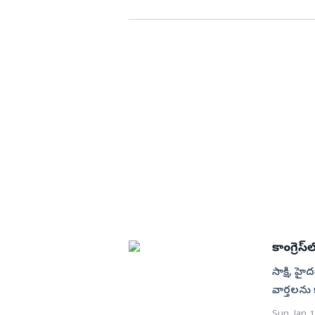
పాటు స్టీల
గ్రూపు ర
ఎస్‌ఆర్‌డీప
స్టీల్‌ప్ల
నుంచి మూడ
చేస్తామన్నారు. ఎల్బీనగర్‌ బీఆర్‌ఎస్‌లో భగ్
సీఎం వైఎస
ఓడిపోయాక
ఫ్లైఓవర్‌న
కేటాయించార
పీసీసీ అధ్
ప్రసంగిస్
లభిస్తుందన్నారు. మడం తిప్పని న
కాంగ్రెస్
బయటపడింద
చంద్రబాబువి
వచ్చాడు. 
రమణారెడ్డ
మాట ఇస్త
వజ్రేయాదవ
చోటు చేసు
జగన్‌మోహన
ఎంపీ రేవం
ఆయన, ఆయన
నాలుగు లక్ష
నియోజకర్గ
కల్పించుకుని పరిస
వచ్చిన ఆర
నిర్వహిస్తున
ఎన్నికల్ల
స్టీల్‌ప్ల
జోరుగా కార్యక్రమాలు
రామ్మోహన్‌
చేశారని డ
అభ్యరి్థగ
కాంగ్రెస్‌
ప్లాంట్‌ న
బీజేపీ జిల్
దిగజారిం
కల్పిస్తా
కాంగ్రెస
ఆ పార్ట
సీనియర్లప
ప్రకారమే 
సమయానికి 
పాల్పడుతున్నాడని ఆర
సాక్షి, హై
ఎవరికి వస
పేరు ఎల్బ
వార్తలను క
పారీ్టలైన
పెడతామని.
టీఆర్‌ఎస్
Sun, Jan 