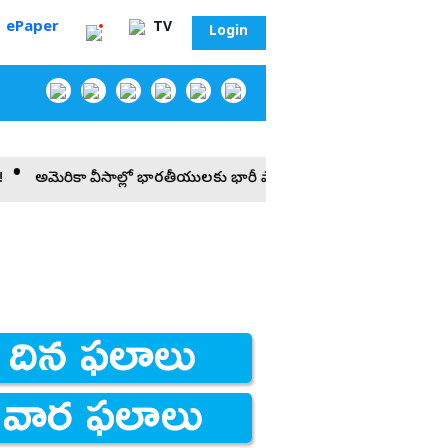
ePaper
TV
Login
కా వీసాల్లో భారతీయులకు భారీ షాక్
ఇరాన్‌ యుద్ధం.. ట్రంప్‌ బిగ్‌ సిగ్నల్‌
‌
సా?