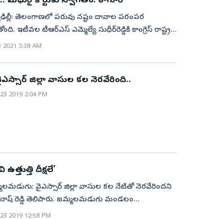
డ్డి.. మధురై కోర్టుకు స్వాగతం: ఠాగూర్‌
, ఐటీ శాఖల మంత్రి కె.తారక రామారావు ప్రకటించారు.
ంటుగా చక్రం తిప్పుతున్నాడు. సమస్యలు, ఆరోగ్య
ట్ల కోసం 8మంది పోటీలో ఉన్నారు. సీజన్‌ ప్రారంభం నాటికి
‌ చౌరస్తా నుంచి విజయవాడ వైపు వెళ్లే మార్గంలో నిర్మించిన
్యూఢిల్లీ: తెలంగాణలో పరువు నష్టం దావాల పరంపర
లతో వచ్చే అమాయక ప్రజలకు మాయమాటలు చెబుతూ
తమంది వలస నాయకులు, జంప్‌ జలానీలు జాబితాలో
వర్‌ను శనివారం ఆయన స్థానిక ఎమ్మెల్యే దేవిరెడ్డి సుధీర్‌రెడ్డితో
ి. ఇటీవల టీఆర్‌ఎస్‌ ఎమ్మెల్యే సుధీర్‌రెడ్డికి కాంగ్రెస్‌ రాష్ట్ర
ికి దోచుకుంటున్నాడు. మహిళలకు మాయమాటలు చెప్పి
ళ్లలో
రారంభించారు. అనంతరం ఆయన మాట్లాడుతూ హైదరాబాద్‌లో
ఇన్‌చార్జ్‌ మాణిక్యం ఠాగూర్‌ లీగల్‌ నోటీస్‌ పంపించిన
ుని వారి మాన, ప్రాణాలతో చెలగాటమాడుతున్నాడనే
3 2021 3:38 AM
 సుదీర్‌ రెడ్డి ఉన్నారు. గత ఎన్నికల్లో మల్లారెడ్డి తన టికెట్‌
క రహదారుల అభివృద్ధి ప్రోగ్రామ్‌ (ఎస్‌ఆర్‌డీపీ)లో భాగంగా
ిసిందే. మాణిక్యం రూ.25 కోట్లు తీసుకొని రేవంత్‌కు పీసీసీ
ఉన్నాయి. ఎవరైనా నిలదీస్తే వారిపై ఎస్సీ, ఎస్టీ అక్రమ కేసులు
 చివరి నిమిషంలో లాక్కున్నారని, ఈసారి టికెట్‌ తనదేనని
్లతో 12 ప్రాజెక్టులు చేపడితే.. ఇప్పటివరకు తొమ్మిది
 ఇచ్చారని సుధీర్‌రెడ్డి ఆరోపించారు. అయితే తాజాగా
ాడు. టీడీపీ నియోజకవర్గ ఇన్‌చార్జి బొజ్జల
సమావేశాల్లో చెబుతున్నారు. టికెట్‌ ఈసారి తనదేనని
 పూర్తి చేసుకున్నామని కేటీఆర్‌ చెప్పారు. బైరామల్‌గూడలో
ైఎస్సార్‌ జిల్లా వాసుల కల నెరవేరింది..
ం గ్రెస్‌ పార్టీకి రాజీనామా చేసిన కౌశిక్‌రెడ్డి కూడా రేవంత్‌కి
్డి రాజకీయ భవిష్యత్‌ బాగుండాలని శ్రీకాళహస్తి స్వర్ణముఖి
ర్‌ తనకు ఇప్పటికే ఖరారు చేశారని మంత్రి మల్లారెడ్డి
లో ఉన్న మూడు ప్రాజెక్టులను కూడా సెపె్టంబర్‌లోపు పూర్తి
ించేందుకు మాణిక్యం ఠాగూర్‌ రూ.50 కోట్లు తీసుకున్నారని
బ్బయ్య తాంత్రిక పూజలు చేసి నరబలులు కూడా ఇచ్చాడన్న
23 2019 2:04 PM
నే ప్రకటనలు చేస్తున్నారు. ఇద్దరి మధ్య టికెట్‌ పోరు
.. ఆ తర్వాతే ఎన్నికలకు వెళతామని పేర్కొన్నారు. గతంలో
ించారు. ఈ వ్యాఖ్యలపై ఠాగూర్‌ ఘాటుగా స్పందించారు.
్నాయి. దొంగ మాంత్రికుని ముసుగులో అకృత్యాలు,
ుతోంది. సుదీర్‌రెడ్డి బీఆర్‌ఎస్‌ రాష్ట్ర ప్రధాన కార్యదర్శిగా,
్‌ చౌరస్తా దాటాలంటే కనీసం పది పదిహేను నిమిషాలు
 టీఆర్‌ఎస్‌ను ఓడించి, కాంగ్రెస్‌ను గెలిపించడం తన
పాల్పడుతున్న సుబ్బయ్య అక్రమాల డొంకను పోలీసులు
ుడు శరత్‌చంద్రారెడ్డి జెడ్పీ చైర్మన్‌గా ఉండి తమ గ్రూపు
పుడా సమస్య తీరిందని చెప్పారు. పేదలకు పట్టాలిస్తాం..
కర్తవ్యం కాబట్టే సీఎం చంద్రశేఖర్‌రావుకు విధేయులైన వారు
రు. సమగ్ర విచారణ చేపడుతున్నారు. విచారణలో మరిన్ని
ోరుగా సాగిస్తున్నారు. మంత్రి మల్లారెడ్డి పార్టీలో 80శాతం
‌లో ఏడాదిన్నర కాలంలో వెయ్యి పడకల సామర్థ్యంతో టిమ్స్‌
తనపై తప్పుడు ఆరోపణలు చేస్తారని ఠాగూర్‌ విమర్శించారు.
ిపే అంశాలు వెలుగుచూసే వీలుంది.
తన గుప్పిట్లో పెట్టుకుని తన స్టైల్‌ రాజకీయం చేస్తున్నారు.
ిర్మాణాన్ని పూర్తి చేస్తామని మంత్రి కేటీఆర్‌ తెలిపారు. ఇక 118
ంలో తన న్యాయవాదులు కౌశిక్‌రెడ్డికి పరువు నష్టం నోటీసు
ాంలో కీలకంగా ఉండి టీడీపీ తరఫున ఎమ్మెల్యేగా పోటీ చేసి
 దరఖాస్తు చేసుకున్నవారికి ఈ నెలాఖరులోగా పట్టాలు పంపిణీ
త్తుత్తి దీక్షలే’
తారని, మదురైలో ఫిర్యాదు నమోదు అవుతుందన్నారు. వారికి
ల్లో బీఆర్‌ఎస్‌ రెబల్‌గా పోటీ చేసి ఓటమి పాలైన నక్క
.. ఈ జీవో పరిధిలోకి రాని కాలనీలను కూడా త్వరలో దీని
్టుకు స్వాగతమని మాణిక్యం ఠాగూర్‌ వ్యాఖ్యానించారు.
మ్మలమడుగు: వైఎస్సార్‌ జిల్లా వాసుల కల నేటితో నెరవేరిందని
డ్‌ బీఆర్‌ఎస్‌ మేడ్చల్‌ టికెట్‌ ఆశిస్తున్నారు. ఎమ్మెల్యే మైనంపల్లి
తామని చెప్పారు. జీవోలు 58, 59 కింద ఇప్పటికే
నాష్‌ రెడ్డి తెలిపారు. జమ్మలమడుగు మండలం
ా పేరుపొందిన ఆయన ఈసారి టికెట్‌ కోసం విశ్వ ప్రయత్నాలు
్‌ నగరంలో 1.28 లక్షల మందికి నివాస పట్టాలు ఇచ్చామని..
ళ్లపల్లి బహిరంగ సభలో మాట్లాడుతూ.. ప్రత్యేక హోదాతో
్రతి ఎన్నికల్లో
23 2019 12:58 PM
దలకు కూడా పట్టాలిచ్చే బాధ్యత తమదేనని ప్రకటించారు.