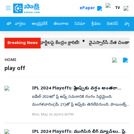
custom menu
Skip to main content
ePaper
TV
హోం
వార్తలు
ఆంధ్రప్రదేశ్
తెలంగాణ
సినిమా
క్రీడలు
బిజినెస్
ఫ్యామ
్‌న్యూస్.. ఛార్జీలపై కేంద్రం క్లారిటీ!
వైఎస్సార్‌సీపీ నేత చింతాడ రవికుమార
Breaking News
Breadcrumb
HOME
play off
IPL 2024 Playoffs: ప్లే ఆఫ్స్‌కు వ‌ర్షం అంత‌రాయం
క‌లిగిస్తే.. ప‌రిస్థితి ఏంటి?
ఐపీఎల్‌-2024లో ప్లే ఆఫ్స్ స‌మ‌రానికి రంగం సిద్ద‌మైంది.
మంగళవారం(మే 21)తో ప్లే ఆఫ్స్‌కు తెరలేవనుంది. పాయింట్స్
టేబుల్‌లో టాప్-4లో నిలిచిన కోల్‌కతా నైట్‌రైడర్స్, సన్‌రైజర్స్
Mon, May 20 2024 6:38 PM
హైదరాబాద్, రాజస్తాన్ రాయల్స్, రాయల్ ఛాలెంజర్స్
బెంగళూరు ప్లే ఆఫ్స్‌కు అర్హత సాధించాయి.మే 21న
IPL 2024 Playoffs: ముగిసిన లీగ్ మ్యాచ్‌లు.. ప్లే