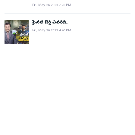
అహ్మదాబాద్‌ వేదికగా జరుగుతున్న మ్యాచ్‌కు వర్షం
సాధించారు. ఇక ఈ ఏడాది సీజ‌న్‌లో 11 మ్యాచ్‌లు ఆడిన
Fri, May 26 2023 7:20 PM
లిఖించుకున్నాడు. అవేంటో ఒకసారి పరిశీలిద్దాం. Photo: IPL
అంతరాయం కలిగించే అవకాశాలు ఎక్కువగా ఉన్నట్లు
కేవ‌లం 3 మ్యాచ్‌ల్లోనే విజ‌యం సాధించిన ముంబై.. పాయింట్ల
Twitter ► ఐపీఎల్‌లో ప్లేఆఫ్స్‌లో సెంచరీ బాదిన ఏడో క్రికెటర్‌గా
వాతావరణ నిపుణులు అంచనా వేశారు. వర్షం కారణంగా టాస్‌
ప‌ట్టిక‌లో తొమ్మిదో స్ధానంలో నిలిచింది.
శుబ్‌మన్‌ గిల్‌ నిలిచాడు. ఇంతకముందు ఐపీఎల్ 2014లో
ఫైనల్ బెర్త్ ఎవరిది..
కూడా కాస్త ఆలస్యం కానుంది. మరి ఒకవేళ వర్షం కారణంగా
వీరేంద్ర సెహ్వాగ్ 122 పరుగులు, ఐపీఎల్ 2018లో షేన్ వాట్సన్
Fri, May 26 2023 4:40 PM
మ్యాచ్‌ రద్దయితే ఫైనల్‌కు ఎవరు వెళ్తారనేది ఆసక్తికరంగా
117 పరుగులు, ఐపీఎల్ 2014లో వృద్ధిమాన్ సాహా 115
మారింది. ఎందుకంటే ఎలిమినేటర్‌ సహా రెండు ప్లేఆఫ్‌ మ్యాచ్‌లు
పరుగులు, ఐపీఎల్ 2022లో మురళీ విజయ్ - 113, ఐపీఎల్
షెడ్యూల్‌లో ఎలాంటి రిజర్వ్‌ డే కేటాయించలేదు. దీంతో వర్షం
2022లో రజత్ పాటిదార్ 112 పరుగులు, ఐపీఎల్‌ 2022లో జోస్
కారణంగా మ్యాచ్‌ రద్దయితే మాత్రం గుజరాత్‌ టైటాన్స్‌ ఫైనల్‌కు
బట్లర్ 106 పరుగులు ప్లేఆఫ్‌లో సెంచరీలు చేశారు. ► ఐపీఎల్‌లో
వెళుతుంది. లీగ్‌ స్టేజీలో 20 పాయింట్లతో టేబుల్‌ టాపర్‌గా
ఒకే సీజన్‌లో మూడు సెంచరీలు బాదిన యంగెస్ట్‌ క్రికెటర్‌గా(23
గుజరాత్‌ నిలవగా.. ముంబై ఇండియన్స్‌ 16 పాయింట్లతో
ఏళ్ల 260 రోజులు) శుబ్‌మన్‌ గిల్‌ నిలిచాడు. Photo: IPL
నాలుగో జట్టుగా ప్లేఆఫ్‌కు చేరుకుంది. ప్లేఆఫ్‌ మ్యాచ్‌ వర్షం
Twitter ► ఐపీఎల్‌ ప్లేఆఫ్‌ మ్యాచ్‌లో అత్యధిక స్కోరు చేసిన
కారణంగా రద్దయితే రూల్‌ ప్రకారం లీగ్‌ స్టేజీలో ఏ జట్టు ఎక్కువ
బ్యాటర్‌గా గిల్‌ నిలిచాడు. ముంబైతో మ్యాచ్‌లో 129 పరుగులు
పాయింట్స్‌ సాధించి టేబుల్‌ టాపర్‌గా నిలుస్తుందో ఆ జట్టు
చేసిన గిల్‌.. సెహ్వాగ్‌ రికార్డును బద్దలు కొట్టాడు. 2014లో
ఫైనల్‌కు అర్హత సాధిస్తుంది. దీంతో గుజరాత్‌ టైటాన్స్‌ ఫైనల్‌కు
సీఎస్‌కేపై పంజాబ్‌ కింగ్స్‌ తరపున 122 పరుగులు ఇప్పటివరకు
వెళ్లే అవకాశముంది. అయితే ఇది లాస్ట్‌ ఆప్షన్‌ మాత్రమే.
టీమిండియా తరపున ఏ బ్యాటర్‌కైనా ప్లేఆప్‌లో అత్యధిక స్కోరు.
దానికంటే ముందు వర్షం అంతరాయం కలిగించినప్పటికి ఐదు
తాజాగా గిల్‌ ఆ రికార్డును బద్దలు కొట్టాడు. ► ఐపీఎల్‌లో
ఓవర్ల మ్యాచ్‌కు అవకాశమిస్తారు. అదీ సాధ్యపడకపోతే
టీమిండియా తరపున అత్యధిక స్కోరు చేసిన రెండో బ్యాటర్‌గా