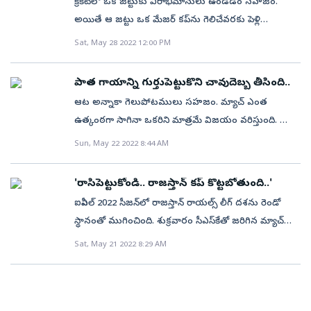
క్రికెట్‌లో ఒక జట్టుకు వీరాభిమానులు ఉండడం సహజం.
చేశాడు. అయితే ఆట తొలి అర్థభాగంలోనే ఇరుజట్లు గోల్స్‌
నిర్ణయించుకుంది. బీసీసీఐ ఆలోచనను అభినందించిన
అయితే ఆ జట్టు ఒక మేజర్‌ కప్‌ను గెలిచేవరకు పెళ్లి
చేశాయి. రెండో అర్థభాగంలో గోల్స్‌ కోసం ప్రయత్నించినప్పటికి
స్టార్‌స్టోర్ట్స్‌ యాజమాన్యం గుజరాత్‌, సీఎస్‌కే ప్లేఆఫ్‌ మ్యాచ్‌లో
చేసుకోమంటూ కొందరు భీష్మించుకు కూర్చోవడం మూర్కత్వం
Sat, May 28 2022 12:00 PM
సఫలం కాలేకపోయాయి. ఇక గతేడాది రన్నరప్‌గా నిలిచిన
నమోదైన డాట్‌ బాల్స్‌ స్థానంలో చెట్టు గుర్తును ఉంచేలా
కిందకే వస్తుంది. ఐపీఎల్‌ 2022 సీజన్‌లో ఆర్‌సీబీకి వీరాభిమానిగా
క్రొయేషియా ఈసారి మాత్రం మూడోస్థానంతో సరిపెట్టుకుంది.
ప్రణాళిక రూపొందించింది.ఇది చూసిన క్రికెట్‌ ఫ్యాన్స్‌
ఉన్న ఒక యువతి.. ఐపీఎల్‌లో ఆ జట్టు కప్‌ కొట్టేవరకు పెళ్లి
మరోవైపు ఆఫ్రికా దేశమైన మొరాకో తొలిసారి సెమీస్‌ చేరి
పాత గాయాన్ని గుర్తుపెట్టుకొని చావుదెబ్బ తీసింది..
పర్యావరణాన్ని కాపాడేందుకు బీసీసీఐ చేసిన గొప్ప ఆలోచనను
చేసుకోనంటూ మైదానంలో ప్లకార్డు పట్టుకోవడం సోషల్‌
సంచలనం సృష్టించింది. గ్రూప్‌ దశలో బెల్జియం.. నాకౌట్స్‌లో
ఆట అన్నాకా గెలుపోటములు సహజం. మ్యాచ్‌ ఎంత
మెచ్చుకుంటున్నారు. Qualifier 1 | #GTvCSK What's that
మీడియాలో వైరల్‌గా మారింది. ఇలాంటి అభిమానులు కూడా
పోర్చుగల్‌, స్పెయిన్‌లను ఓడించి సెమీస్‌కు చేరుకున్న మొరాకో
ఉత్కంఠగా సాగినా ఒకరిని మాత్రమే విజయం వరిస్తుంది.
Tree for @JioCinema??#IPLPlayOffs #CricketTwitter
ఉంటారా అని చాలా మంది సందేహం వ్యక్తం చేశారు. అయితే
డిఫెడింగ్‌ ఛాంపియన్‌ ఫ్రాన్స్‌ చేతిలో ఓటమి పాలైంది. ఇక
యాదృశ్చికం అనాలో లేక అలా జరగాలని రాసిపెట్టి ఉందో
pic.twitter.com/TYiOy8tczr — Anika🇮🇳
Sun, May 22 2022 8:44 AM
ఆర్‌సీబీ ఈ సీజన్‌లో ప్లే ఆఫ్‌ చేరడం.. ఎలిమినేటర్‌ మ్యాచ్‌లో
ఆదివారం(డిసెంబర్‌ 18న) అర్జెంటీనా, ఫ్రాన్స్‌ మధ్య జరిగే
తెలియదు కానీ ముంబై ఇండియన్స్‌.. ఢిల్లీ క్యాపిటల్స్‌ను
(@SportsIndia036) May 23, 2023 చదవండి: ఐపీఎల్‌
లక్నో సూపర్‌ జెయింట్స్‌ను చిత్తు చేసి క్వాలిఫయర్‌-2కు అర్హత
ఫైనల్‌తో మెగాటోర్నీ ముగియనుంది.
ఓడించి నాలుగేళ్ల ప్రతీకారాన్ని తీర్చుకొని దెబ్బకు దెబ్బ తీసింది.
2023లో ఫ్లాప్‌ అయిన టాప్‌-5 విదేశీ ఆటగాళ్లు
సాధించడం జరిగిపోయాయి. ఇక ఈసారి ఆర్‌సీబీ టైటిల్‌
'రాసిపెట్టుకోండి.. రాజస్తాన్‌ కప్‌ కొట్టబోతుంది..'
ఐపీఎల్‌ 2022 సీజన్‌ చివరి అంకానికి చేరుకుంది. లీగ్‌ దశ
కొట్టినట్లేనని.. ఆ యువతి పెళ్లి చేసుకోవడం ఖాయమని అంతా
ఐపీఎల్‌ 2022 సీజన్‌లో రాజస్తాన్‌ రాయల్స్‌ లీగ్‌ దశను రెండో
మ్యాచ్‌లు నేటితో ముగియనున్నాయి. ప్లే ఆఫ్స్‌ మ్యాచ్‌లు
భావించారు. కానీ విధి మరొకటి తలిచింది. ప్లేఆఫ్‌లో ఆర్‌సీబీకి
స్థానంతో ముగించింది. శుక్రవారం సీఎస్‌కేతో జరిగిన మ్యాచ్‌లో
మాత్రమే మిగిలి ఉండడంతో ఏ జట్టు విజేతగా
ఉన్న ఒత్తిడి మరోసారి బయటపడింది. చివరిదాకా ఊరించి
రాజస్తాన్‌ 151 పరుగుల లక్ష్యాన్ని ఐదు వికెట్లు కోల్పోయి
Sat, May 21 2022 8:29 AM
అవతరిస్తుందనేది ఆసక్తిగా మారింది. కాగా శనివారం ఢిల్లీ
కచ్చితంగా టైటిల్‌ కొడుతుంది అనుకునే దశలో
చేధించింది. మొదట ఓపెనర్‌ యశస్వి జైశ్వాల్‌ అర్థ సెంచరీతో
క్యాపిటల్స్‌, ముంబై ఇండియన్స​మధ్య మ్యాచ్‌ జరిగిన సంగతి
ఊసురుమనిపించే ఆర్‌సీబీ మరోసారి అదే పంథాను
మెరిసినప్పటికి.. చివర్లో రవిచంద్రన్‌ అశ్విన్‌ (23 బంతుల్లో 40
తెలిసిందే. ఈ మ్యాచ్‌లో ఢిల్లీ క్యాపిటల్స్‌పై ముంబై ఇండియన్స్‌ 5
అనుసరించింది. శుక్రవారం రాజస్తాన్‌ రాయల్స్‌తో జరిగిన
నాటౌట్‌, 2 ఫోర్లు, 3 సిక్సర్లు) మెరుపు ఇన్నింగ్స​ ఆడి జట్టును
వికెట్ల తేడాతో విజయం సాధించింది. తద్వారా ఢిల్లీ క్యాపిటల్స్‌
మ్యాచ్‌లో ఆర్‌సీబీ పరాజయం చవిచూసింది. దీంతో ఆర్‌సీబీ