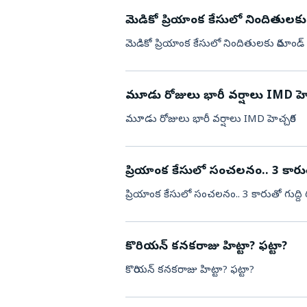
మెడికో ప్రియాంక కేసులో నిందితులకు
మెడికో ప్రియాంక కేసులో నిందితులకు రిమాండ్
మూడు రోజులు భారీ వర్షాలు IMD హె
మూడు రోజులు భారీ వర్షాలు IMD హెచ్చరిక
ప్రియాంక కేసు
ప్రియాంక కేసులో సంచలనం.. 3 కారుతో గు
కొరియన్ కనకరాజు హిట్టా? ఫట్టా?
కొరియన్ కనకరాజు హిట్టా? ఫట్టా?