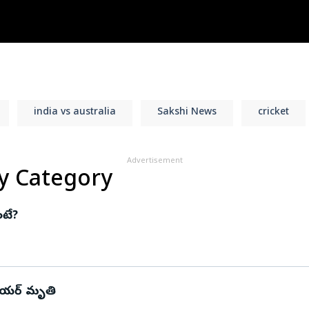
బేడ్కర్‌ కోనసీమ
రాజన్న
ఫొటోలు
మేటి చిత్రా
ఖమ్మం
వీడియోలు
వెబ్ స్టోరీస్
భద్రాద్రి
మహబూబ్‌నగర్
జోగులాంబ
india vs australia
Sakshi News
cricket
నాగర్ కర్నూల్
నారాయణపేట
Advertisement
వనపర్తి
y Category
మెదక్
ములు నెల్లూరు
సంగారెడ్డి
డంటే?
సిద్దిపేట
నల్గొండ
సూర్యాపేట
్లేయర్ మృతి
రామరాజు
యాదాద్రి