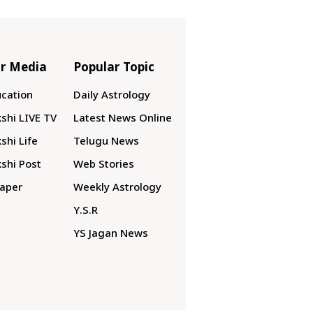
r Media
Popular Topic
cation
Daily Astrology
shi LIVE TV
Latest News Online
shi Life
Telugu News
shi Post
Web Stories
aper
Weekly Astrology
Y.S.R
YS Jagan News