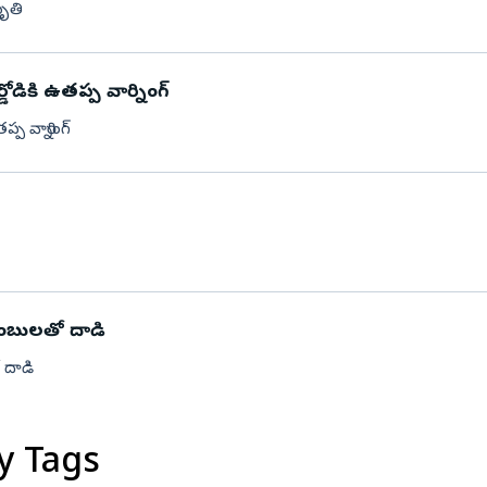
మృతి
నిజామాబాద్
్యం
కామారెడ్డి
ోడికి ఉతప్ప వార్నింగ్
ి
రంగారెడ్డి
ప వార్నింగ్
వికారాబాద్
వరంగల్
హన్మకొండ
జనగాం
జయశంకర్
మహబూబాబాద్
 బాంబులతో దాడి
ములుగు
ో దాడి
y Tags