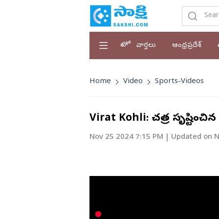
Skip to main content
custom menu
హోం
వార్తలు
ఆంధ్రప్రదేశ్
పాలిటిక్స్
ఏపీ వార్తలు
Breadcrumb
Home
Video
Sports-Videos
క్రైమ్
ఫ్యాక్ట్ చెక్
వార్తలు
ఎడిటోరియల్
జాతీయం
అమరావతి
సినిమా
గెస్ట్ కాలమ్
Virat Kohli: చరిత్ర సృష్టించిన చ
ఎన్‌ఆర్‌ఐ
అనంతపురం
క్రీడలు
కార్టూన్
Nov 25 2024 7:15 PM
ప్రపంచం
| Updated on
శ్రీ సత్యసాయి
N
బిజినెస్
సోషల్ మీడియా
సాక్షి ఒరిజినల్స్
చిత్తూరు
డింగ్ డాంగ్ 2.0
పాడ్‌కాస్ట్‌
గుడ్ న్యూస్
తిరుపతి
గరం గరం వార్తలు
దిన ఫలాలు
తూర్పు గోదావర
యూట్యూబ్ డిజిటల్
వార ఫలాలు
కాకినాడ
సాగుబడి