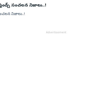
్రెండ్స్ సంచలన నిజాలు..!
 సంచలన నిజాలు..!
Advertisement