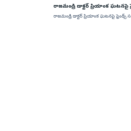
రాజమండ్రి డాక్టర్ ప్రియాంక ఘటనపై ఫ
రాజమండ్రి డాక్టర్ ప్రియాంక ఘటనపై ఫ్రెండ్స్