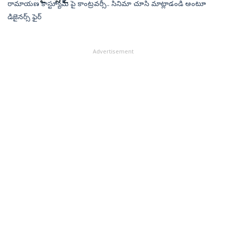
రామాయణ కాస్ట్యూమ్ పై కాంట్రవర్సీ.. సినిమా చూసి మాట్లాడండి అంటూ
డిజైనర్స్ ఫైర్
Advertisement