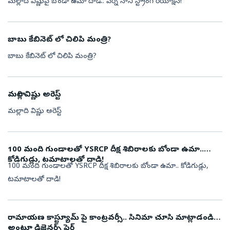
మల్లాది విష్ణుపై బోండా ఉమా దాడి.. పేర్ని నాని స్ట్రాంగ్ రియాక్షన్!
బాబు కేబినెట్ లో చిలిపి మంత్రి?
బాబు కేబినెట్ లో చిలిపి మంత్రి?
మల్లాది విష్ణు అరెస్ట్
మల్లాది విష్ణు అరెస్ట్
100 మంది గుండాలతో YSRCP దీక్ష శిబిరాలకు బోండా ఉమా..
కోడిగుడ్లు, టమాటాలతో దాడి!
100 మంది గుండాలతో YSRCP దీక్ష శిబిరాలకు బోండా ఉమా.. కోడిగుడ్లు,
టమాటాలతో దాడి!
రామాయణ కాస్ట్యూమ్ పై కాంట్రవర్సీ.. సినిమా చూసి మాట్లాడండి
అంటూ డిజైనర్స్ ఫైర్