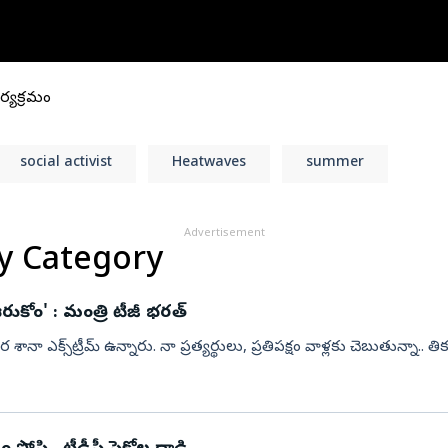
బేడ్కర్‌ కోనసీమ
రాజన్న
ఫొటోలు
మేటి చిత్రా
ఖమ్మం
వీడియోలు
వెబ్ స్టోరీస్
భద్రాద్రి
ార్యక్రమం
మహబూబ్‌నగర్
జోగులాంబ
social activist
Heatwaves
summer
నాగర్ కర్నూల్
నారాయణపేట
Advertisement
వనపర్తి
y Category
మెదక్
ములు నెల్లూరు
సంగారెడ్డి
ఊరుకోం' : మంత్రి టీజీ భరత్‌
సిద్దిపేట
శానా ఎక్స్‌ట్రీమ్‌ ఉన్నారు. నా ప్రత్యర్థులు, ప్రతిపక్షం వాళ్లకు చెబుతున్నా.. త
నల్గొండ
సూర్యాపేట
రామరాజు
యాదాద్రి