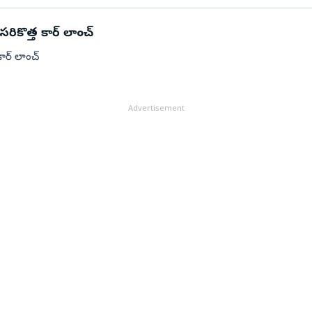
రికొత్త కార్ లాంచ్
ార్ లాంచ్
Advertisement