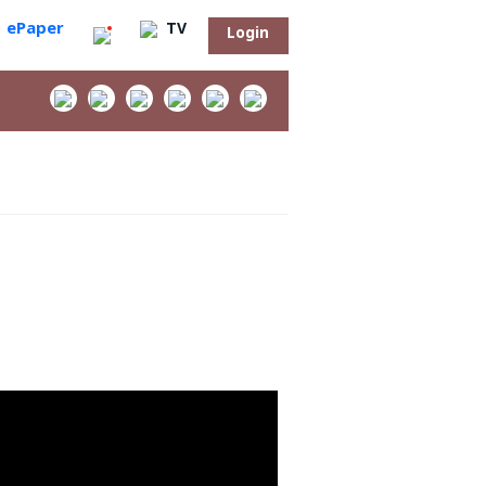
ePaper
TV
Login
‌
సా?