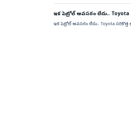
ఇక పెట్రోల్ అవసరం లేదు.. Toyota స
ఇక పెట్రోల్ అవసరం లేదు.. Toyota సరికొత్త క