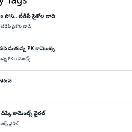
y Tags
్రం పోసి.. టీడీపీ సైకోల దాడి
. టీడీపీ సైకోల దాడి
ు భయపెడుతున్న PK కామెంట్స్
తున్న PK కామెంట్స్
ప్రకటన
ీప్కే కామెంట్స్ వైరల్
ంట్స్ వైరల్