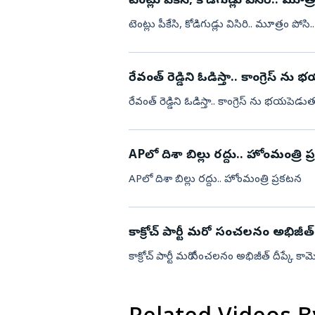
టెంట్లు పీకేసి, కోడిగుడ్లు విసిరి.. మూత
విజయనగరం
టెంట్లు పీకేసి, కోడిగుడ్లు విసిరి.. మూత్రం పోసి.
పార్వతీపురం మన
పశ్చిమ గోదావర
రేవంత్ రెడ్డిని ఓడిస్తా.. కాంగ్రెస్ న
ఏలూరు
రేవంత్ రెడ్డిని ఓడిస్తా.. కాంగ్రెస్ ను భయపెడు
వైఎస్సార్
అన్నమయ్య
APలో దిశా బిల్లు రద్దు.. హోంమంత్రి 
APలో దిశా బిల్లు రద్దు.. హోంమంత్రి ప్రకటన
కాక్రోచ్ పార్టీ మరో సంచలనం అభిజీత్ ద
కాక్రోచ్ పార్టీ మరో సంచలనం అభిజీత్ దీప్కే కామె