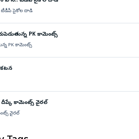
్రం పోసి.. టీడీపీ సైకోల దాడి
నిజామాబాద్
. టీడీపీ సైకోల దాడి
్యం
కామారెడ్డి
ి
రంగారెడ్డి
ు భయపెడుతున్న PK కామెంట్స్
వికారాబాద్
తున్న PK కామెంట్స్
వరంగల్
హన్మకొండ
ప్రకటన
జనగాం
జయశంకర్
మహబూబాబాద్
ీప్కే కామెంట్స్ వైరల్
ములుగు
ంట్స్ వైరల్