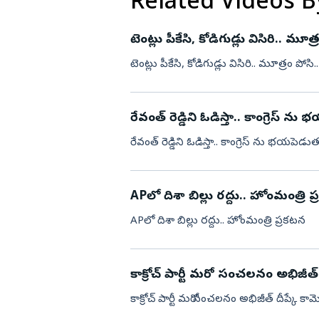
Related Videos B
టెంట్లు పీకేసి, కోడిగుడ్లు విసిరి.. మూత
టెంట్లు పీకేసి, కోడిగుడ్లు విసిరి.. మూత్రం పోసి.
రేవంత్ రెడ్డిని ఓడిస్తా.. కాంగ్రెస్ న
రేవంత్ రెడ్డిని ఓడిస్తా.. కాంగ్రెస్ ను భయపెడు
APలో దిశా బిల్లు రద్దు.. హోంమంత్రి 
APలో దిశా బిల్లు రద్దు.. హోంమంత్రి ప్రకటన
కాక్రోచ్ పార్టీ మరో సంచలనం అభిజీత్ ద
కాక్రోచ్ పార్టీ మరో సంచలనం అభిజీత్ దీప్కే కామె