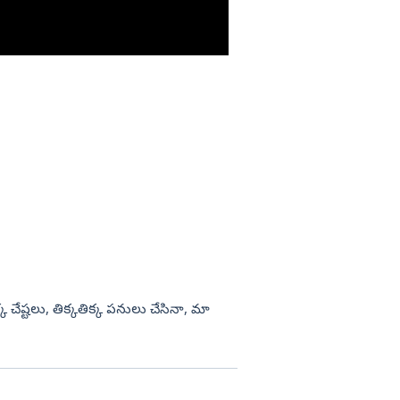
లు
ిక్క చేష్టలు, తిక్కతిక్క పనులు చేసినా, మా