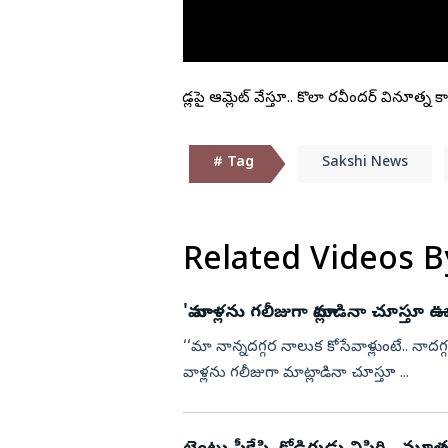
డా. బి ఆర్‌ అం
ఎడ్యుకేషన్
గుంటూరు
కర్ణాటక
బాపట్ల
తమిళనాడు
రోడ్లపై ఆమ్లెట్ వేస్తూ.. కొలా రవీందర్ వినూత్న క
పల్నాడు
ఢిల్లీ
కృష్ణా
మహారాష్ట్ర
# Tag
Sakshi News
ఎన్టీఆర్
ఒడిశా
కర్నూలు
నంద్యాల
Related Videos B
ప్రకాశం
శ్రీపొట్టి శ్రీరా
'మా వాళ్లను గలీజుగా మాట్లాడినా చూస్తూ 
శ్రీకాకుళం
‘‘మా నాన్నదగ్గర నాలుక కోసేవాళ్లుంటే.. నాదగ్గర 
వాళ్లను గలీజుగా మాట్లాడినా చూస్తూ ...
విశాఖపట్నం
అనకాపల్లి
అల్లూరి సీతా