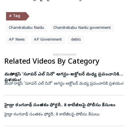
# Tag
Chandrababu Naidu
Chandrababu Naidu government
AP News
AP Government
debts
Advertisement
Related Videos By Category
మహా రాక్షసి 'సూపర్ ఎల్ నినో' ఆగస్టు-అక్టోబర్ మధ్య ప్రపంచానికి
ప్రళయం!
మహా రాక్షసి 'సూపర్ ఎల్ నినో' ఆగస్టు-అక్టోబర్ మధ్య ప్రపంచానికి ప్రళయం!
హైడ్రా రంగనాథ్ సంతకం ఫోర్జరీ.. 8 కాలేజీలపై పోలీసు కేసులు
హైడ్రా రంగనాథ్ సంతకం ఫోర్జరీ.. 8 కాలేజీలపై పోలీసు కేసులు