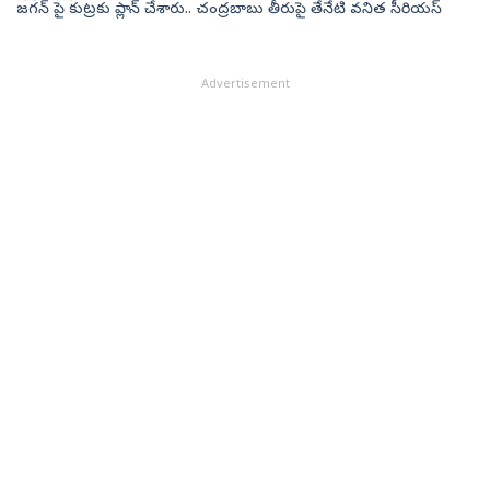
జగన్ పై కుట్రకు ప్లాన్ చేశారు.. చంద్రబాబు తీరుపై తేనేటి వనిత సీరియస్
Advertisement