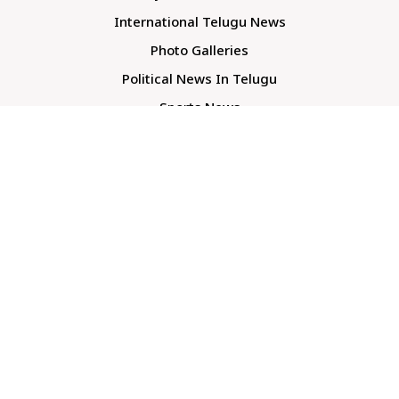
International Telugu News
Photo Galleries
Political News In Telugu
Sports News
TS Politics News
Telangana News
Telugu Movie Reviews
Company
About Us
Contact Us
Media Kit
Terms And Conditions