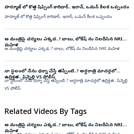
హర్మూజ్ లో కొత్త షిప్పింగ్ కారిడార్.. ఇరాన్, ఒమన్ కీలక ఒప్పందం
హర్మూజ్ లో కొత్త షిప్పింగ్ కారిడార్.. ఇరాన్, ఒమన్ కీలక ఒప్పందం
ఆ మంత్రిపై చర్యలు ఎక్కడ..? బాబు, లోకేష్ ను నిలదీసిన NRI
మహిళ
ఆ మంత్రిపై చర్యలు ఎక్కడ..? బాబు, లోకేష్ ను నిలదీసిన NRI మహిళ
నా స్థలంలో నేను ధర్నా చేస్తే తప్పేంటి..? అర్ధరాత్రి మాచర్లలో
ఉద్రిక్తత.. పిన్నెల్లి VS పోలీస్
నా స్థలంలో నేను ధర్నా చేస్తే తప్పేంటి..? అర్ధరాత్రి మాచర్లలో ఉద్రిక్తత.. పిన్నెల్లి
VS పోలీస్
Related Videos By Tags
ఆ మంత్రిపై చర్యలు ఎక్కడ..? బాబు, లోకేష్ ను నిలదీసిన NRI
మహిళ