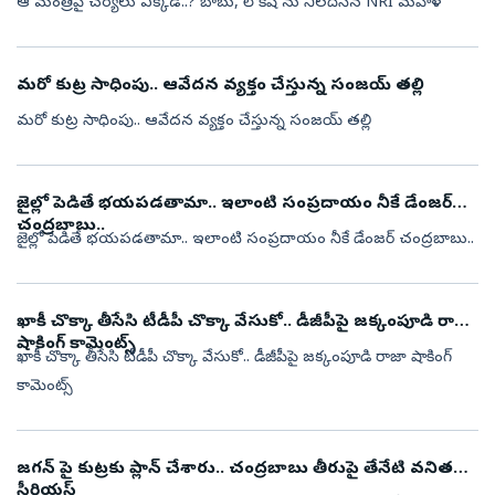
ఆ మంత్రిపై చర్యలు ఎక్కడ..? బాబు, లోకేష్ ను నిలదీసిన NRI మహిళ
మరో కుట్ర సాధింపు.. ఆవేదన వ్యక్తం చేస్తున్న సంజయ్ తల్లి
మరో కుట్ర సాధింపు.. ఆవేదన వ్యక్తం చేస్తున్న సంజయ్ తల్లి
జైల్లో పెడితే భయపడతామా.. ఇలాంటి సంప్రదాయం నీకే డేంజర్
చంద్రబాబు..
జైల్లో పెడితే భయపడతామా.. ఇలాంటి సంప్రదాయం నీకే డేంజర్ చంద్రబాబు..
ఖాకీ చొక్కా తీసేసి టీడీపీ చొక్కా వేసుకో.. డీజీపీపై జక్కంపూడి రాజా
షాకింగ్ కామెంట్స్
ఖాకీ చొక్కా తీసేసి టీడీపీ చొక్కా వేసుకో.. డీజీపీపై జక్కంపూడి రాజా షాకింగ్
కామెంట్స్
జగన్ పై కుట్రకు ప్లాన్ చేశారు.. చంద్రబాబు తీరుపై తేనేటి వనిత
సీరియస్