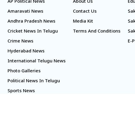
AP Political News
About Us
Edu
Amaravati News
Contact Us
Sak
Andhra Pradesh News
Media Kit
Sak
Cricket News In Telugu
Terms And Conditions
Sak
Crime News
E-P
Hyderabad News
International Telugu News
Photo Galleries
Political News In Telugu
Sports News
TS Politics News
Telangana News
Telugu Movie Reviews