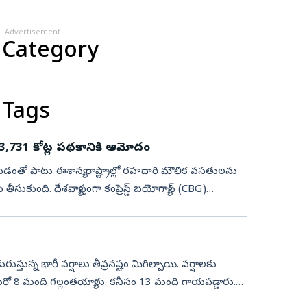
Advertisement
 Category
 Tags
ూ.23,731 కోట్ల పథకానికి ఆమోదం
యడంతో పాటు ఈశాన్య రాష్ట్రాల్లో రహదారి మౌలిక వసతులను
తీసుకుంది. దేశవ్యాప్తంగా కంప్రెస్డ్‌ బయోగ్యాస్‌ (CBG)
తున్న భారీ వర్షాలు తీవ్రనష్టం మిగిల్చాయి. వర్షాలకు
ో 8 మంది గల్లంతయ్యారు. కనీసం 13 మంది గాయపడ్డారు.