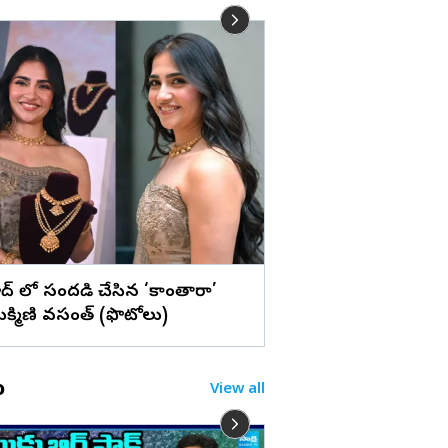
లు
‘కొరియన్‌ కనకరాజు’ సిని
సెలబ్రేషన్‌ (ఫొటోలు)
ాద్ లో సందడి చేసిన ‘కాంతారా’
రుక్మిణి వసంత్‌ (ఫొటోలు)
o
View all