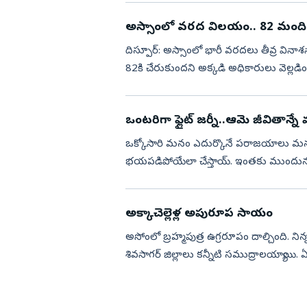
అస్సాంలో వరద విలయం.. 82 మంద
దిస్పూర్‌: అస్సాంలో భారీ వరదలు తీవ్ర విన
82కి చేరుకుందని అక్కడి అధికారులు వెల్ల
ప్రకటించారు. ర...
ఒంటరిగా ఫ్లైట్‌ జర్నీ..ఆమె జీవితాన్నే మ
ఒక్కోసారి మనం ఎదుర్కొనే పరాజయాలు మనల్ని
భయపడిపోయేలా చేస్తాయ్‌. ఇంతకు ముందున్నుట
ఆటంకం కూడా..భయం, ఆందోళనకు ద...
అక్కాచెల్లెళ్ల అపురూప సాయం
అసోంలో బ్రహ్మపుత్ర ఉగ్రరూపం దాల్చింది. న
శివసాగర్‌ జిల్లాలు కన్నీటి సముద్రాలయ్యాయి. ఏడు లక్షల మంది సర్వ
ఎదురుచూస్తున్నారు. ఇల...