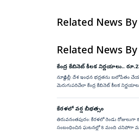
Related News By
Related News By
కేంద్ర కేబినెట్‌ కీలక నిర్ణయాలు.. ర
న్యూఢిల్లీ: దేశ ఇంధన భద్రతను బలోపేతం చే
మెరుగుపరిచేలా కేంద్ర కేబినెట్‌ కీలక నిర్ణయాలు 
ఉత్పత్తిన...
కేరళలో వర్ష బీభత్సం
తిరువనంతపురం: కేరళలో రెండు రోజులుగా కురుస్
సంబంధించిన ఘటనల్లో 8 మంది చనిపోగా మర
పలు ప్రాంతాల్లో కొండచర...