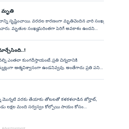
ి మృతి
ాశనాన్ని సృష్టించాయి. వరదల కారణంగా మృతిచెందిన వారి సంఖ్య
డించారు. మృతుల సంఖ్య మరింతగా పెరిగే అవకాశం ఉందని
ార్చేసింది..!
 ఎంతలా కుంగదీస్తాయంటే..ప్రతి చిన్నదానికి
్లుగా ఆత్మవిశ్వాసంగా ఉండనివ్వవు. అంతేగాదు ప్రతి పనిలో
ిన్న మొన్నటి వరకు తేయాకు తోటలతో కళకళలాడిన జోర్హాట్,
స్వం కోల్పోయి సాయం కోసం
Advertisement