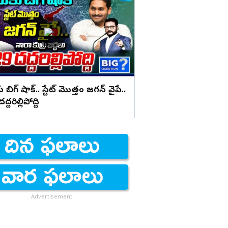
మెడికో ప్రియాంక కేసుల
రిమాండ్
బిగ్ షాక్.. స్టేట్ మొత్తం జగన్ వైపే..
దరిల్లిపోద్ది
Advertisement