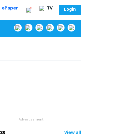
ePaper
TV
Login
‌
Advertisement
సా?
os
View all