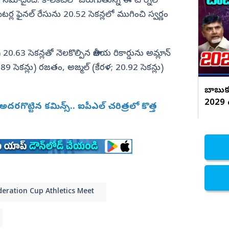
్డు నమోదైంది. కాలికట్‌లో జరుగుతున్న ఈ టోర్నీలో
కొరియన్ కనకరాజు హిట్టా? ఫట్టా?
మీటర్ల ఫైనల్‌ రేసును 20.52 సెకన్లలో ముగించి స్వర్ణం
నిజామాబాద్
్యం
కామారెడ్డి
ి
రంగారెడ్డి
20.63 సెకన్లతో నెలకొల్పిన జాతీయ రికార్డును అమ్లాన్‌
20.89 సెకన్లు) రజతం, అజ్మల్‌ (కేరళ; 20.92 సెకన్లు)
వికారాబాద్
వరంగల్
బాబుకు 
2029 దద్
హన్మకొండ
గొట్టిన కమిన్స్‌.. ఐపీఎల్‌ చరిత్రలో కొత్త
జనగాం
జయశంకర్
మహబూబాబాద్
ములుగు
deration Cup Athletics Meet