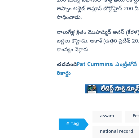
200 మీటర్ల విభాగంలో కొత్త జాతీయ రికార
ీ వర్షాలు IMD
ప్రియాంక కేసులో సంచలనం.. 3 కారుతో
గుద్ది గుద్ది
అస్సాం అథ్లెట్‌ అమ్లాన్‌ బొర్గోహైన్‌ 200 
విజయనగరం
సాధించాడు.
పార్వతీపురం మన
పశ్చిమ గోదావర
నాలుగేళ్ల క్రితం మొహమ్మద్‌ అనస్‌ (కేరళ) 
బద్దలు కొట్టాడు. ఆకాశ్‌ (ఉత్తర ప్రదేశ్‌; 
ఏలూరు
కాంస్యం నెగ్గారు.
వైఎస్సార్
అన్నమయ్య
చదవండి:
Pat Cummins: ఎంట్రీతోనే అదర
రికార్డు
assam
Fe
# Tag
national record