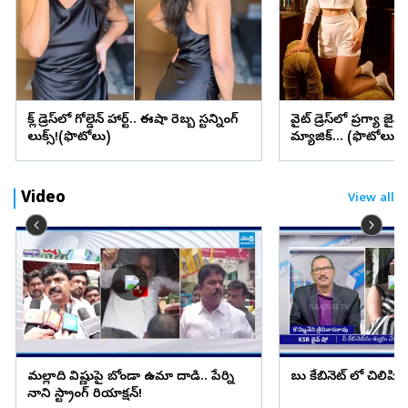
బ్లాక్ డ్రెస్‌లో గోల్డెన్ హార్ట్.. ఈషా రెబ్బ స్టన్నింగ్
వైట్ డ్రెస్‌లో ప్రగ్యా జైస
లుక్స్!(ఫొటోలు)
మ్యాజిక్... (ఫొటోలు)
Video
View all
మల్లాది విష్ణుపై బోండా ఉమా దాడి.. పేర్ని
బాబు కేబినెట్ లో చిలిపి 
నాని స్ట్రాంగ్ రియాక్షన్!