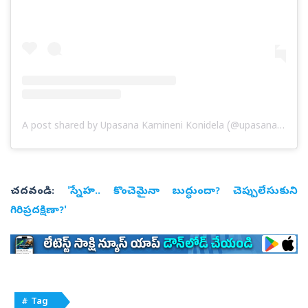
A post shared by Upasana Kamineni Konidela (@upasanakaminenikonidela)
చదవండి:
'స్నేహ.. కొంచెమైనా బుద్ధుందా? చెప్పులేసుకుని
గిరిప్రదక్షిణా?'
# Tag