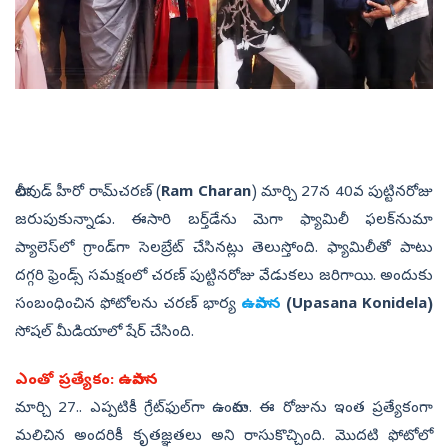
టాలీవుడ్‌ హీరో రామ్‌చరణ్‌ (
Ram Charan
) మార్చి 27న 40వ పుట్టినరోజు
జరుపుకున్నాడు. ఈసారి బర్త్‌డేను మెగా ఫ్యామిలీ ఫలక్‌నుమా
ప్యాలెస్‌లో గ్రాండ్‌గా సెలబ్రేట్‌ చేసినట్లు తెలుస్తోంది. ఫ్యామిలీతో పాటు
దగ్గరి ఫ్రెండ్స్‌ సమక్షంలో చరణ్‌ పుట్టినరోజు వేడుకలు జరిగాయి. అందుకు
సంబంధించిన ఫోటోలను చరణ్‌ భార్య
ఉపాసన
(Upasana Konidela)
సోషల్‌ మీడియాలో షేర్‌ చేసింది.
ఎంతో ప్రత్యేకం: ఉపాసన
మార్చి 27.. ఎప్పటికీ గ్రేట్‌ఫుల్‌గా ఉంటాను. ఈ రోజును ఇంత ప్రత్యేకంగా
మలిచిన అందరికీ కృతజ్ఞతలు అని రాసుకొచ్చింది. మొదటి ఫోటోలో