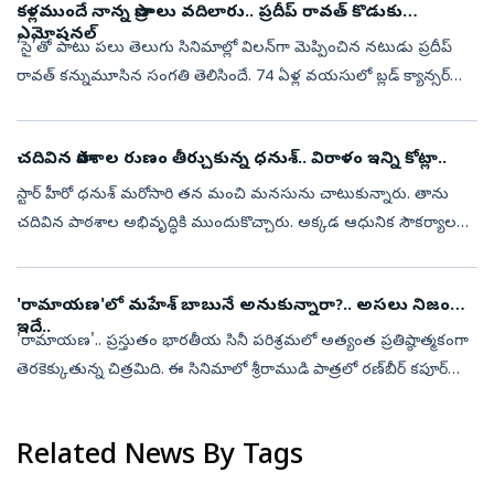
కళ్లముందే నాన్న ప్రాణాలు వదిలారు.. ప్రదీప్ రావత్ కొడుకు
ఎమోషనల్‌
‘సై’తో పాటు పలు తెలుగు సినిమాల్లో విలన్‌గా మెప్పించిన నటుడు ప్రదీప్‌
రావత్‌ కన్నుమూసిన సంగతి తెలిసిందే. 74 ఏళ్ల వయసులో బ్లడ్‌ క్యాన్సర్‌
కారణంగా ఆయన మృతి చెందాడు. అయితే చివరి రోజుల్లో ఆయన
అనుభవించిన ...
చదివిన పాఠశాల రుణం తీర్చుకున్న ధనుశ్‌.. విరాళం ఇన్ని కోట్లా..
స్టార్‌ హీరో ధనుశ్‌ మరోసారి తన మంచి మనసును చాటుకున్నారు. తాను
చదివిన పాఠశాల అభివృద్ధికి ముందుకొచ్చారు. అక్కడ ఆధునిక సౌకర్యాలతో
కూడిన మూడు అంతస్తుల కొత్త భవనాన్ని నిర్మించి విరాళంగా అందించారు.
ఈ వార్త ...
'రామాయణ'లో మహేశ్‌ బాబునే అనుకున్నారా?.. అసలు నిజం
ఇదే..
'రామాయణ'.. ప్రస్తుతం భారతీయ సినీ పరిశ్రమలో అత్యంత ప్రతిష్ఠాత్మకంగా
తెరకెక్కుతున్న చిత్రమిది. ఈ సినిమాలో శ్రీరాముడి పాత్రలో రణ్‌బీర్‌ కపూర్‌
నటిస్తున్న సంగతి తెలిసిందే. అయితే సినిమా ప్రకటన వచ్చిన తొలి ...
Related News By Tags