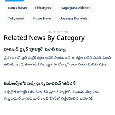
Ram Charan
Chiranjeevi
Nagarjuna Akkineni
Tollywood
Movie News
Upasana Konidela
Advertisement
Related News By Category
హాలివుడ్ థ్రిల్లర్ ‘ప్రొటెక్టర్’ మూవీ రివ్యూ
ప్రపంచంలో ప్రతి వ్యక్తికి రక్షణ అనేది కీలకం. కాని ఆ రక్షణ అనేది ఎవరి నుంచి
తమకు అందుతుందనేదే ముఖ్యం. ఈ రోజుల్లో చాలా మంది మనకు రక్షణగా
ఉంటుంటారు. అందులో మనకు సుదూరపు సరిహద్దుల నుంచి మనల్ని
కాపాడే సైని...
థియేటర్స్‌లోకి వచ్చేస్తున్న మాధవన్‌ ‘జీడీఎన్‌’
వర్సటైల్ యాక్టర్ ఆర్‌. మాధవన్‌ ప్రధాన పాత్రలో, నటుడు, దర్శకుడు
కృష్ణకుమార్‌ రామకుమార్‌ కాంబినేషన్‌లో చిత్రీకరించిన బయోపిక్
‘జి.డి.నాయుడు ’ (GDN). 'ఎడిసన్ ఆఫ్ ఇండియా', 'మిరాకిల్ మేన్', 'వెల్త్
క్రియేటర...