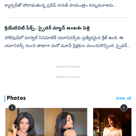
క్యాన్సర్‌తో పోరాడుతున్న ప్రదీప్ రావత్‌ సాయంత్రం కన్నుమూశారు
ముంబయిలోని గోరెగావ్‌లో ఇవాళ ఆయన అంత్యక్రియలు నిర్వహించారు.
ఆయన చివరి యాత...
క్రియేటివిటీ పీక్స్.. స్పైడర్‌ మ్యాన్ జంటకు పెళ్లి
హాలీవుడ్‌లో మార్వెల్ సినిమాటిక్‌ యూనివర్స్‌కు ప్రత్యేకమైన క్రేజ్ ఉంది. ఈ
యూనివర్స్ నుంచి తాజాగా మరో మూవీ ప్రేక్షకుల ముందుకొచ్చింది. స్పైడర్
మ్యాన్- బ్రాండ్‌ న్యూ డే ప్రస్తుతం బాక్సాఫీస్ వద్ద సందడి చేస...
Advertisement
Advertisement
Photos
View all