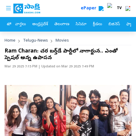
custom menu
Skip to main content
ePaper
TV
హోం
వార్తలు
ఆంధ్రప్రదేశ్
తెలంగాణ
సినిమా
క్రీడలు
బిజినెస్
ఫ్యామ
Breadcrumb
Home
Telugu-News
Movies
Ram Charan: చరణ్‌ బర్త్‌డే పార్టీలో నాగార్జున.. ఎంతో
స్పెషల్‌ అన్న ఉపాసన
Mar 29 2025 7:15 PM
| Updated on
Mar 29 2025 7:49 PM