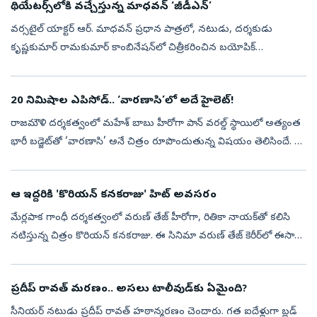
థియేటర్స్‌లోకి వచ్చేస్తున్న మాధవన్‌ ‘జీడీఎన్‌’
వర్సటైల్ యాక్టర్ ఆర్‌. మాధవన్‌ ప్రధాన పాత్రలో, నటుడు, దర్శకుడు
కృష్ణకుమార్‌ రామకుమార్‌ కాంబినేషన్‌లో చిత్రీకరించిన బయోపిక్
‘జి.డి.నాయుడు ’ (GDN). 'ఎడిసన్ ఆఫ్ ఇండియా', 'మిరాకిల్ మేన్', 'వెల్త్
క్రియేటర...
20 నిమిషాల ఎపిసోడ్‌.. ‘వారణాసి’లో అదే హైలెట్‌!
రాజమౌళి దర్శకత్వంలో మహేశ్‌ బాబు హీరోగా పాన్‌ వరల్డ్‌ స్థాయిలో అత్యంత
భారీ బడ్జెట్‌తో ‘వారణాసి’ అనే చిత్రం రూపొందుతున్న విషయం తెలిసిందే. ఈ
చిత్రంలో రుద్ర, శ్రీరాముడిగా రెండు పాత్రల్లో కనిపించనున్నారు మ...
ఆ ఇద్దరికి 'కొరియన్ కనకరాజు' హిట్‌ అవసరం
మేర్లపాక గాంధీ దర్శకత్వంలో వరుణ్ తేజ్ హీరోగా, రితికా నాయక్‌తో కలిసి
నటిస్తున్న చిత్రం కొరియన్ కనకరాజు. ఈ సినిమా వరుణ్ తేజ్ కెరీర్‌లో ఈసారి
కొరియన్ కనకరాజు సినిమా అత్యంత కీలకంగా మారింది. వరుసగా వచ్చిన ...
ప్రదీప్ రావత్ మరణం.. అసలు టాలీవుడ్‌కు ఏమైంది?
సీనియర్ నటుడు ప్రదీప్ రావత్ హఠాన్మరణం చెందారు. గత ఐదేళ్లుగా బ్లడ్‌