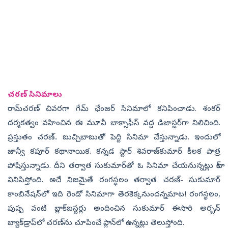
చరణ్‌ సినిమాలు
రామ్‌చరణ్‌ చివరగా గేమ్‌ ఛేంజర్‌ సినిమాలో కనిపించాడు. శంకర్‌
దర్శకత్వం వహించిన ఈ మూవీ బాక్సాఫీస్‌ వద్ద డిజాస్టర్‌గా నిలిచింది.
ప్రస్తుతం చరణ్‌.. బుచ్చిబాబుతో పెద్ది సినిమా చేస్తున్నాడు. ఇందులో
జాన్వీ కపూర్‌ కథానాయిక. కన్నడ స్టార్‌ శివరాజ్‌కుమార్‌ కీలక పాత్ర
పోషిస్తున్నాడు. దీని తర్వాత సుకుమార్‌తో ఓ సినిమా చేయనున్నట్లు టాక్‌
వినిపిస్తోంది. అదే నిజమైతే రంగస్థలం తర్వాత చరణ్‌- సుకుమార్‌
కాంబినేషన్‌లో ఇది రెండో సినిమాగా తెరకెక్కనుందన్నమాట! రంగస్థలం,
పుష్ప వంటి బ్లాక్‌బస్టర్లు అందించిన సుకుమార్‌ ఈసారి అర్బన్‌
బ్యాక్‌డ్రాప్‌లో చరణ్‌ను చూపించే ప్లాన్‌లో ఉన్నట్లు తెలుస్తోంది.