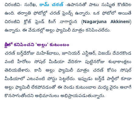
చిరంజీవి- సురేఖ,
రామ్‌ చరణ్‌
-ఉపాసనతో పాటు సుష్మిత కొణిదెల
ఉంది. తర్వాతి ఫోటోల్లో చరణ్‌ ఫ్రెండ్స్‌ ఉన్నారు. ఒక ఫోటోలో అయితే
చిరంజీవి క్లోజ్‌ ఫ్రెండ్‌ కింగ్‌ నాగార్జున (
Nagarjuna Akkineni
)
ఉన్నాడు. ఈ వేడుకల్లో అల్లు ఫ్యామిలీ మాత్రం కనిపించలేదు.
పార్టీలో కనిపించని 'అల్లు' కుటుంబం
చరణ్‌ బర్త్‌డేరోజు మహేశ్‌బాబు, జూనియర్‌ ఎన్టీఆర్‌, విజయ్‌ దేవరకొండ
వంటి హీరోలు సోషల్‌ మీడియా వేదికగా పుట్టినరోజు శుభాకాంక్షలు
తెలియజేశారు. కానీ అల్లు ఫ్యామిలీ మాత్రం చరణ్‌ కోసం సోషల్‌
మీడియాలో ఎటువంటి పోస్టు పెట్టలేదు. ఇప్పుడు బర్త్‌డే పార్టీలో కూడా
అల్లు ఫ్యామిలీ లేకపోవడంతో ఈ రెండు కుటుంబాల మధ్య వైరం అలాగే
కొనసాగుతోందని అభిమానులు అభిప్రాయపడుతున్నారు.