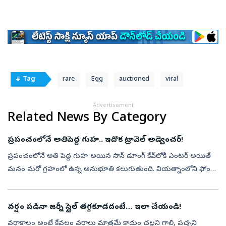
# Tag
rare
Egg
auctioned
viral
Advertisement
Related News By Category
ప్రపంచంలోనే అతిపెద్ద గుహ.. ఇదొక ట్రావెల్‌ అడ్వెంచర్‌!
ప్రపంచంలోనే అతి పెద్ద గుహ అయిన సాన్‌ డూంగ్‌ కేవ్‌లోకి ఎంటర్‌ అయితే
మనం మరో గ్రహంలో ఉన్న అనుభూతి కలుగుతుంది. వియత్నాంలోని ఫోంగ్‌
నా కే బ్యాంగ్‌ నేషనల్‌ పార్క్‌లో సాన్‌ డూంగ్‌ కేవ్‌ ప్రపంచంలోనే అతిపెద్ద...
వర్షం పడినా జర్నీ స్టైల్‌ తగ్గకూడదంటే… ఇలా చేయండి!
వర్షాకాలం అంటే కేవలం వర్షాలు మాత్రమే కాదుం చల్లని గాలి, పచ్చని