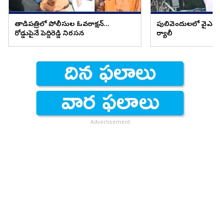
తాడిపత్రిలో పోలీసుల ఓవరాక్షన్...
పులివెందులలో వైఎస్ అవ
రోడ్డుపైనే పెద్దిరెడ్డి నిరసన
ర్యాలీ
Advertisement