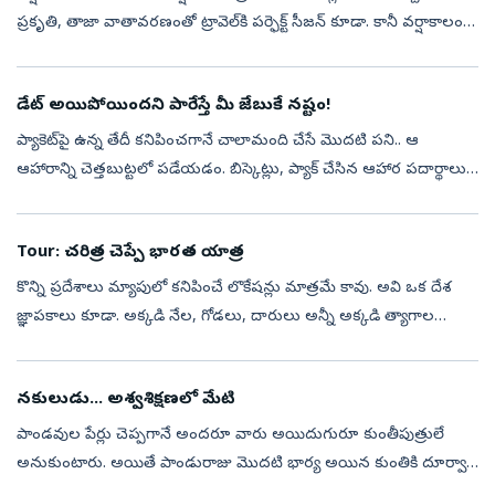
ప్రకృతి, తాజా వాతావరణంతో ట్రావెల్‌కి పర్ఫెక్ట్‌ సీజన్‌ కూడా. కానీ వర్షాకాలంలో
డ్రెస్సింగ్‌ కొంచెం డిఫరెంట్‌గా ప్లాన్‌ చేసుకుంటే జర్నీ మరి...
డేట్‌ అయిపోయిందని పారేస్తే మీ జేబుకే నష్టం!
ప్యాకెట్‌పై ఉన్న తేదీ కనిపించగానే చాలామంది చేసే మొదటి పని.. ఆ
ఆహారాన్ని చెత్తబుట్టలో పడేయడం. బిస్కెట్లు, ప్యాక్‌ చేసిన ఆహార పదార్థాలు,
సాస్‌లు, పాలు వంటి వాటిపై ఉన్న తేదీ దాటితే ఇక అవి పనికిరావని భావి...
Tour: చరిత్ర చెప్పే భారత యాత్ర
కొన్ని ప్రదేశాలు మ్యాపులో కనిపించే లొకేషన్లు మాత్రమే కావు. అవి ఒక దేశ
జ్ఞాపకాలు కూడా. అక్కడి నేల, గోడలు, దారులు అన్నీ అక్కడి త్యాగాల
కథలను నేటికీ చెబుతూనే ఉంటాయి. భారత స్వాతంత్య్ర పోరాటం అనగానే
కొన్ని...
నకులుడు... అశ్వశిక్షణలో మేటి
పాండవుల పేర్లు చెప్పగానే అందరూ వారు అయిదుగురూ కుంతీపుత్రులే
అనుకుంటారు. అయితే పాండురాజు మొదటి భార్య అయిన కుంతికి దూర్వాస
మహర్షి చేసిన మంత్రోపదేశ ప్రభావంతో యమధర్మరాజు అనుగ్రహంతో