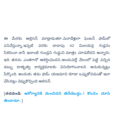
ఈ మేరకు అల్లిసన్‌ మాట్లాడుతూ..మూడేళ్లుగా ఫెంటన్‌ ఫామ్‌లో
పనిచేస్తున్నా..ఇప్పటి వరకు దాదాపు 42 మిలయన్ల గుడ్లను
సేకరించా..కానీ ఇలాంటి గుండ్రని గుడ్డుని మాత్రం చూడలేదని అన్నారు.
ఇది తనను ఎంతగానో ఆకర్షించిందని..అందువల్లే వేలంలో పెట్టి వచ్చిన
డబ్బు దాతృత్వ కార్యక్రమాలకు వినియోగించాలని అనుకున్నట్లు
పేర్కొంది. అందుకు తమ ఫామ్‌ యజమాని కూడా ఒప్పుకోవడంతో ఇలా
చేసినట్లు చెప్పుకొచ్చింది అలిసన్‌.
(
చదవండి:
ఆరోగ్యానికి మంచిదని తినేయొద్దు..! కొంచెం చూసి
తిందామా..
)