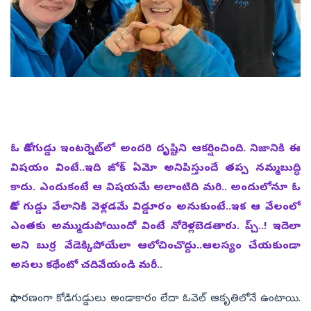
ఓ కోడిగుడ్డు ఇంటర్నెట్‌లో అందరి దృష్టిని ఆకర్షించింది. నిజానికి ఈ
విషయం వింటే..ఇది జోక్‌ ఏమో అనిపిస్తుందే తప్ప నమ్మబుద్ధి
కాదు. ఎందుకంటే ఆ విషయమే అలాంటిది మరి.. అందులోనూ ఓ
కోడి గుడ్డు వేలానికి వెళ్లడమే విడ్డూరం అనుకుంటే..ఇక ఆ వేలంలో
ఎంతకు అమ్ముడుపోయిందో వింటే నోరెళ్లబెడతారు. ప్చ్‌..! ఇదెలా
అని బుర్ర వేడెక్కిపోయేలా ఆలోచించొద్దు..ఆలస్యం చేయకుండా
అసలు కథేంటో చదివేయండి మరీ..
సాధారణంగా కోడిగుడ్డులు అండాకారం లేదా ఓవెల్‌ ఆకృతిలోనే ఉంటాయి.