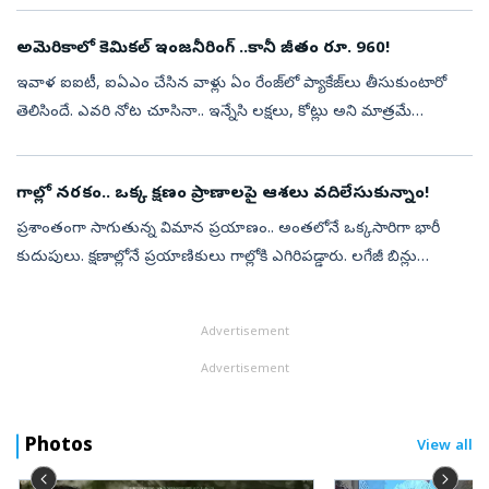
నుంచి నేర్...
అమెరికాలో కెమికల్ ఇంజనీరింగ్ ..కానీ జీతం రూ. 960!
ఇవాళ ఐఐటీ, ఐఏఎం చేసిన వాళ్లు ఏం రేంజ్‌లో ప్యాకేజ్‌లు తీసుకుంటారో
తెలిసిందే. ఎవరి నోట చూసినా.. ఇన్నేసి లక్షలు, కోట్లు అని మాత్రమే
వింటుంటాం. అలాంటిది అమెరికాలో కెమికల్‌ ఇంజనీరింగ్‌ చేస్తే..ఇంక ఏ రేంజ్‌...
గాల్లో నరకం.. ఒక్క క్షణం ప్రాణాలపై ఆశలు వదిలేసుకున్నాం!
ప్రశాంతంగా సాగుతున్న విమాన ప్రయాణం.. అంతలోనే ఒక్కసారిగా భారీ
కుదుపులు. క్షణాల్లోనే ప్రయాణికులు గాల్లోకి ఎగిరిపడ్డారు. లగేజీ బిన్లు
తెరుచుకున్నాయి.. క్యాబిన్‌ ప్యానెల్స్‌ ఊడిపోయాయి.. కేకలు, ఆందోళనలతో
వ...
Advertisement
Advertisement
Photos
View all