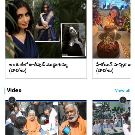
లంగా ఓణీలో టాలీవుడ్ ముద్దుగుమ్మ
హీరోయిన్ హన్సిక బర్త్ 
(ఫొటోలు)
(ఫొటోలు)
Video
View all