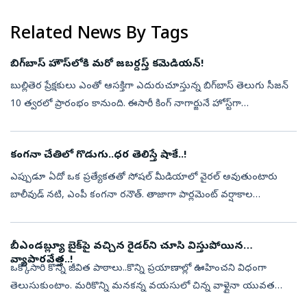
ధర్మరాజు, వాయుదేవుడి వల...
Related News By Tags
బిగ్‌బాస్‌ హౌస్‌లోకి మరో జబర్దస్త్‌ కమెడియన్‌!
బుల్లితెర ప్రేక్షకులు ఎంతో ఆసక్తిగా ఎదురుచూస్తున్న బిగ్‌బాస్‌ తెలుగు సీజన్‌
10 త్వరలో ప్రారంభం కానుంది. ఈసారీ కింగ్‌ నాగార్జునే హోస్ట్‌గా
వ్యవహరిస్తున్నారు. షోను మరింత ఆసక్తికరంగా మార్చేందుకు మేకర్స్...
కంగనా చేతిలో గొడుగు..ధర తెలిస్తే షాకే..!
ఎప్పుడూ ఏదో ఒక ప్రత్యేకతతో సోషల్‌ మీడియాలో వైరల్‌ అవుతుంటారు
బాలీవుడ్‌ నటి, ఎంపీ కంగనా రనౌత్‌. తాజాగా పార్లమెంట్‌ వర్షాకాల
సమావేశాలకు హాజరైన ఆమె మరోసారి తన స్టైలిష్‌ లుక్‌తో అందరి దృష్టినీ
ఆకర్షించారు...
బీఎండబ్ల్యూ బైక్‌పై వచ్చిన రైడర్‌ని చూసి విస్తుపోయిన
వ్యాపారవేత్త..!
ఒక్కోసారి కొన్ని జీవిత పాఠాలు..కొన్ని ప్రయాణాల్లో ఊహించని విధంగా
తెలుసుకుంటాం. మరికొన్ని మనకన్న వయసులో చిన్న వాళ్లైనా యువత
నుంచి నేర్చుకుంటుంటాం. అలాంటి గొప్ప జీవిత పాఠాన్నే ఒక ఉబర్‌ రైడర్‌