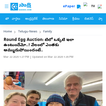
custom menu
Skip to main content
ePaper
TV
హోం
వార్తలు
ఆంధ్రప్రదేశ్
తెలంగాణ
సినిమా
క్రీడలు
బిజినెస్
ఫ్యామ
Breadcrumb
Home
Telugu-News
Family
Round Egg Auction: కోటిలో ఒక్కటి ఇలా
ఉంటుందేమో..! వేలంలో ఎంతకు
అమ్ముడుపోయిందంటే..
Mar 22 2025 1:27 PM
| Updated on
Mar 22 2025 1:35 PM