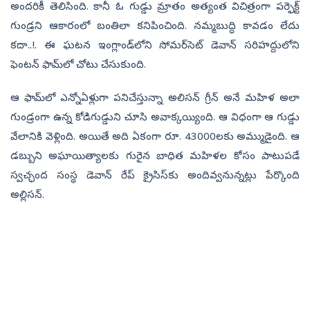
అందరికీ తెలిసింది. కానీ ఓ గుడ్డు మ్రాతం అత్యంత విచిత్రంగా పర్ఫెక్ట్‌
గుండ్రని ఆకారంలో బంతిలా కనిపించింది. నమ్మబుద్ధి కావడం లేదు
కదా..!. ఈ ఘటన ఇంగ్లాండ్‌లోని సోమర్‌సెట్ డెవాన్ సరిహద్దులోని
ఫెంటన్ ఫామ్‌లో చోటు చేసుకుంది.
ఆ ఫామ్‌లో ఎన్నోఏళ్లుగా పనిచేస్తున్నా అలిసన్‌ గ్రీన్‌ అనే మహిళ అలా
గుండ్రంగా ఉన్న కోడిగుడ్డుని చూసి అవాక్కయ్యింది. ఆ విధంగా ఆ గుడ్డు
వేలానికి వెళ్లింది. అయితే అది ఏకంగా రూ. 43000లకు అమ్ముడైంది. ఆ
డబ్బుని అఘాయిత్యాలకు గురైన బాధిత మహిళల కోసం పాటుపడే
స్వచ్ఛంద సంస్థ డెవాన్‌ రేప్‌ క్రైసిస్‌కు అందివ్వనున్నట్లు పేర్కొంది
అల్లిసన్‌.