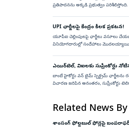
ప్రతిపాదనను అక్కడి ప్రభుత్వం పరిశీలిస్తోంది. స
UPI ఛార్జీలపై కేంద్రం కీలక ప్రకటన!
యూపీఐ చెల్లింపులపై ఛార్జీలు వసూలు చేయ
వినియోగదారుల్లో సందేహాలు మొదలయ్యాయి. ముఖ
మార్పులకు సంబంధించిన బిల్లు లోక...
ఎయిర్‌టెల్, విఐలకు సుప్రీంకోర్టు నోట
బాంబే హైకోర్టు వన్ టైమ్ స్పెక్ట్రమ్ ఛార్జీలను
విచారణ జరిపిన అనంతరం, సుప్రీంకోర్టు టెలి
Related News By
శాంసంగ్ ఫోల్డబుల్ ఫోన్లపై బంపరాఫర