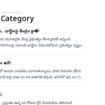
Advertisement
 Category
్జీలపై కేంద్రం క్లారిటీ!
ది మంది యూజర్లకు కేంద్ర ప్రభుత్వం కీలక క్లారిటీ ఇచ్చింది.
ారులపై ఎలాంటి ఛార్జీలు విధించబోమని ప్రభుత్వం స్పష్టం...
ణం ఇదే!
వారిలో ఇంధన ఎంపికలు మారుతున్నాయి. ఫాడా విడుదల చేసిన
నాల్ కార్ల వాటా 41.68 శాతానికి తగ్గింది. జూన్‌లో ఇది 43.15
!
 ప్రస్తుతం ఉన్న 60 రోజుల గ్రేస్ పీరియడ్‌ను తొలగించే