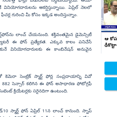
అమలు చెయ్.. అనితకు వరుదు కళ్యాణి
తో సరికొత్త ఫోన్లు విడుదలకు సిద్ధమయ్యాయి. ఆయా
సూచన
 వినియోగదారులను ఆకర్షిస్తున్నాయి. ఏప్రిల్‌ నెలలో
నిజామాబాద్
ాటి ఫీచర్ల గురించి మీ కోసం ఇక్కడ అందిస్తున్నాం.
్యం
కామారెడ్డి
ి
రంగారెడ్డి
వికారాబాద్
ార్ట్‌ఫోన్‌ను లాంచ్ చేయనుంది. శక్తివంతమైన డైమెన్సిటీ
ఆ కోప
యాటరీ ఈ ఫోన్ ప్రత్యేకత. ఎక్కువ కాలం పనిచేసే
వరంగల్
ఢీకొట్ట
ుకునే వినియోగదారులకు ఈ కాంబినేషన్‌ అనువైన
హన్మకొండ
జనగాం
జయశంకర్
మెరా సెంట్రిక్ స్మార్ట్ ఫోన్ల సంప్రదాయాన్ని వివో
మహబూబాబాద్
్స్ 882 సెన్సార్ కలిగిన ఈ ఫోన్ అసాధారణ ఫోటోగ్రఫీ
ములుగు
 కంటెంట్ క్రియేటర్లకు సరైనదిగా ఉంటుంది.
 స్మార్ట్ ఫోన్ ఏప్రిల్ 11న లాంచ్ కానుంది. స్నాప్