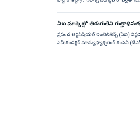
ఫోల్డ్‌ 8 ఆల్ట్రా’, ‘గెలాక్సీ జెడ్‌ ఫ్లిప్‌ 8’ పేర్లతో 
ఏఐ మార్కెట్లో తిరుగులేని గుత్తాధిపత
ప్రపంచ ఆర్టిఫిషియల్ ఇంటెలిజెన్స్ (ఏఐ) విప్
సెమీకండక్టర్ మాన్యుఫ్యాక్చరింగ్ కంపెనీ (టీఎస
పటిష్...