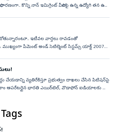
ాధారణంగా.. కొన్ని నాన్ ఇమిగ్రెంట్ వీసాలపై ఉన్న ఉద్యోగి తన ఉ...
బోతున్నారంటూ.. ఇటీవల వార్తలు రావడంతో
్యంగా పేమెంట్ అండ్ సెటిల్మెంట్ సిస్టమ్స్ యాక్ట్ 2007లో
ీసులు!
 రద్దు చేయడాన్ని వ్యతిరేకిస్తూ ప్రభుత్వం దాఖలు చేసిన పిటిషన్‌పై
కాం ఆపరేటర్లైన భారతి ఎయిర్‌టెల్, వొడాఫోన్ ఐడియాలకు ...
 Tags
్!