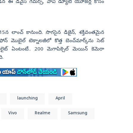
ూడిన ఈ డివైస్ గేమర్స్, హెవీ డ్యూటీ యూజర్ల కోసం
ల్ 15న లాంచ్ కానుంది. సొగసైన డిజైన్, శక్తివంతమైన
 ఫోన్ మొబైల్ టెక్నాలజీలో కొత్త బెంచ్‌మార్క్‌ను సెట్
హైలైట్ ఏంటంటే.. 200 మెగాపిక్సెల్ మెయిన్ కెమెరా
ి.
launching
April
Vivo
Realme
Samsung