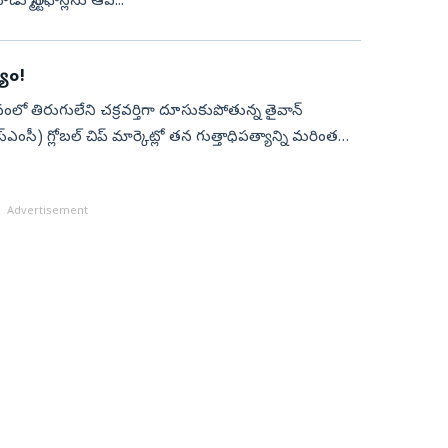
మూడు స్మార్ట్‌ఫోన్లను ఆవ...
్యం!
లవంలో తిరుగులేని చక్రవర్తిగా దూసుకుపోతున్న తైవాన్
్‌ఎంసీ) గ్లోబల్ చిప్ మార్కెట్లో తన గుత్తాధిపత్యాన్ని మరింత
Advertisement