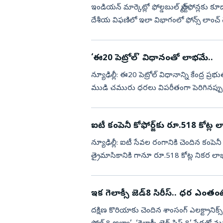
ఇండియన్ మార్కెట్లో ఫోల్డబుల్ స్మార్ట్‌ఫోన్లక
దేశీయ విఫణిలో ఇలా విభాగంలో ఫోన్స్ లాంచ్ చేసిం
‘ఈ20 పెట్రోల్‌’ విధానంతో లాభమే..
న్యూఢిల్లీ: ఈ20 పెట్రోల్‌ విధానాన్ని కేంద్ర ప్రభుత్వం మరోసారి సమర్థించింది. అమెరికా–ఇరాన్‌ యుద్ధ సమయంలో
ముడి చమురు ధరలు విపరీతంగా పెరిగినప
రక్షించడంలో ఈ20 పె...
ఐటీ కంపెనీ కోఫోర్జ్‌కు రూ.518 కోట్ల 
న్యూఢిల్లీ: ఐటీ సేవల రంగానికి చెందిన కంపెనీ 
త్రైమాసికానికి గానూ రూ.518 కోట్ల నికర లాభాన
రూ...
ఇక గెలాక్సీ జెడ్‌8 సిరీస్‌.. ధర ఎంతంట
దక్షిణ కొరియాకు చెందిన శాంసంగ్‌ ఎలక్ట్రానిక్స్‌ తన 