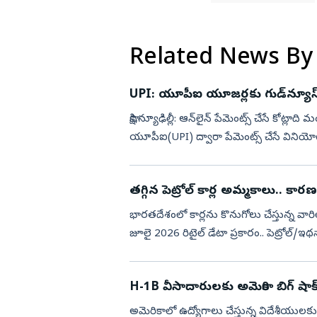
Related News By
UPI: యూపీఐ యూజర్లకు గుడ్‌న్యూస్.. ఛార
సాక్షి,న్యూఢిల్లీ: ఆన్‌లైన్ పేమెంట్స్ చేసే కోట్లా
యూపీఐ(UPI) ద్వారా పేమెంట్స్ చేసే వినియోగద
తగ్గిన పెట్రోల్ కార్ల అమ్మకాలు.. కార
భారతదేశంలో కార్లను కొనుగోలు చేస్తున్న 
జూలై 2026 రిటైల్ డేటా ప్రకారం.. పెట్రోల్/ఇథ
శాతంగా ఉ...
H-1B వీసాదారులకు అమెరికా బిగ్ షాక్
అమెరికాలో ఉద్యోగాలు చేస్తున్న విదేశీయులకు..