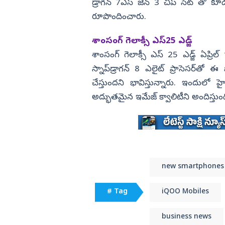
డ్రాగన్ 7ఎస్ జెన్ 3 చిప్ సెట్ తో క
రూపొందించారు.
శాంసంగ్ గెలాక్సీ ఎస్25 ఎడ్జ్
శాంసంగ్ గెలాక్సీ ఎస్ 25 ఎడ్జ్ ఏప్రి
స్నాప్‌డ్రాగన్ 8 ఎలైట్ ప్రాసెసర్‌తో ఈ
చేస్తుందని భావిస్తున్నారు. ఇందులో 
అద్భుతమైన ఇమేజ్ క్వాలిటీని అందిస్తుంద
new smartphones
# Tag
iQOO Mobiles
business news