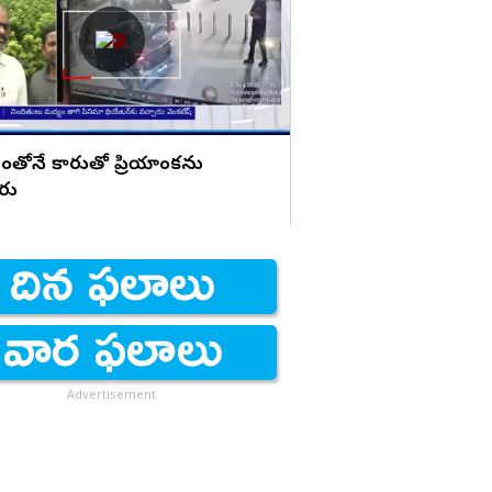
చేసినట్లు? బాబుపై బుగ్గన స
ంతోనే కారుతో ప్రియాంకను
ారు
Advertisement