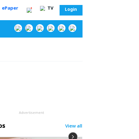
ePaper
TV
Login
‌
Advertisement
os
View all
సా?