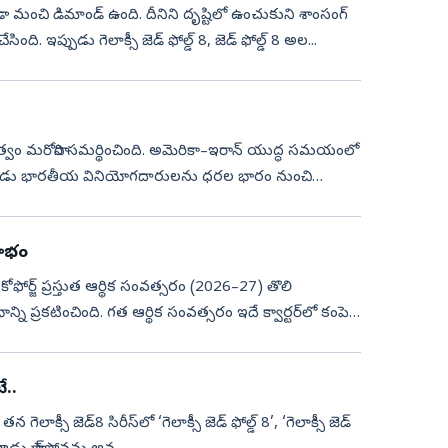
ు కూడా మంచి డిమాండ్ ఉంది. దీనిని దృష్టిలో ఉంచుకుని శాంసంగ్
ది. ఇప్పుడు గెలాక్సీ జెడ్ ఫోల్డ్ 8, జెడ్ ఫోల్డ్ 8 అల...
్పుడు భారతీయ వినియోగదారులను ధరల భారం నుంచి
లాభం
కోఫోర్జ్‌ ప్రస్తుత ఆర్థిక సంవత్సరం (2026–27) తొలి
్ని ప్రకటించింది. గత ఆర్థిక సంవత్సరం ఇదే క్వార్టర్‌లో కంపెనీ
ే..
గెలాక్సీ జెడ్‌8 సిరీస్‌లో ‘గెలాక్సీ జెడ్‌ ఫోల్డ్‌ 8’, ‘గెలాక్సీ జెడ్‌