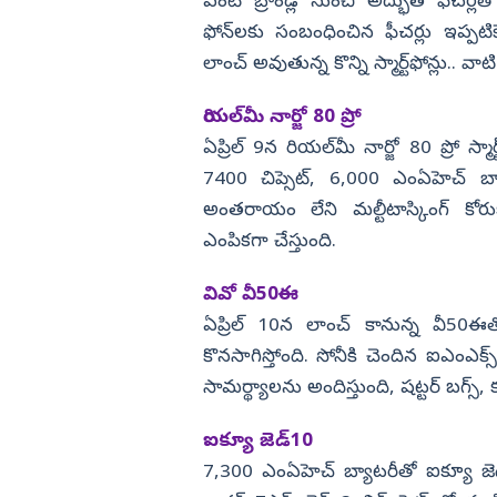
కేంద్ర మంత్రి పెమ్మసాని
వంటి బ్రాండ్ల నుంచి అద్భుత ఫీచర్ల
ఫోన్‌లకు సంబంధించిన ఫీచర్లు ఇప్పటికే
విజయనగరం
లాంచ్‌ అవుతున్న కొన్ని స్మార్ట్‌ఫోన్లు.. వ
పార్వతీపురం మన
పశ్చిమ గోదావర
రియల్‌మీ నార్జో 80 ప్రో
ఏలూరు
ఏప్రిల్ 9న రియల్‌మీ నార్జో 80 ప్రో స్మ
7400 చిప్సెట్, 6,000 ఎంఏహెచ్ బ్
వైఎస్సార్
అంతరాయం లేని మల్టీటాస్కింగ్ కోర
అన్నమయ్య
ఎంపికగా చేస్తుంది.
వివో వీ50ఈ
ఏప్రిల్ 10న లాంచ్ కానున్న వీ50ఈతో కె
కొనసాగిస్తోంది. సోనీకి చెందిన ఐఎంఎక
సామర్థ్యాలను అందిస్తుంది, షట్టర్ బగ్స్,
ఐక్యూ జెడ్10
7,300 ఎంఏహెచ్ బ్యాటరీతో ఐక్యూ జెడ్10