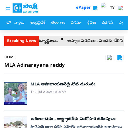
custom menu
Skip to main content
ePaper
TV
హోం
వార్తలు
ఆంధ్రప్రదేశ్
తెలంగాణ
సినిమా
క్రీడలు
బిజినెస్
ఫ్యామ
 అసెంబ్లీ ముట్టడిలో విద్యార్థులు..
అస్సాం వరదలు.. వందకు చేరిన మృతు
Breaking News
Breadcrumb
HOME
MLA Adinarayana reddy
MLA ఆదినారాయణరెడ్డి నోటి దురుసు
Thu, Jul 2 2026 10:20 AM
ఆది అరాచకం.. అల్ట్రాటెక్‌కు మరోసారి బెదిరింపులు
సాక్షి, వైఎస్సార్‌ జిల్లా: బీజేపీ ఎమ్మెల్యే ఆదినారాయణరెడ్డి అరాచకాలు