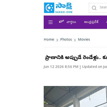
Skip to main content
custom menu
హోం
వార్తలు
ఆంధ్రప్రదేశ్
పాలిటిక్స్
ఏపీ వార్తలు
Breadcrumb
Home
Photos
Movies
క్రైమ్
ఫ్యాక్ట్ చెక్
వార్తలు
ఎడిటోరియల్
జాతీయం
అమరావతి
సినిమా
గెస్ట్ కాలమ్
నా ప్రాణానికి అప్పుడే రెండేళ్
ఎన్‌ఆర్‌ఐ
అనంతపురం
క్రీడలు
కార్టూన్
Jun 12 2026 8:56 PM
ప్రపంచం
| Updated on
శ్రీ సత్యసాయి
Ju
బిజినెస్
సోషల్ మీడియా
సాక్షి ఒరిజినల్స్
చిత్తూరు
డింగ్ డాంగ్ 2.0
పాడ్‌కాస్ట్‌
గుడ్ న్యూస్
తిరుపతి
గరం గరం వార్తలు
దిన ఫలాలు
తూర్పు గోదావర
యూట్యూబ్ డిజిటల్
వార ఫలాలు
కాకినాడ
సాగుబడి