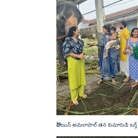
డా. బి ఆర్‌ అం
డి చేసిన ‘కాంతారా’
‘కొరియన్‌ కనకరాజు’ సినిమా సక్సెస్‌
ఎడ్యుకేషన్
గుంటూరు
త్‌ (ఫొటోలు)
సెలబ్రేషన్‌ (ఫొటోలు)
కర్ణాటక
బాపట్ల
తమిళనాడు
పల్నాడు
ఢిల్లీ
కృష్ణా
మహారాష్ట్ర
ఎన్టీఆర్
ఒడిశా
కర్నూలు
నంద్యాల
ప్రకాశం
శ్రీపొట్టి శ్రీరా
శ్రీకాకుళం
విశాఖపట్నం
హీరోయిన్ అమలాపాల్ తన కుమారుడి బర్త్ డ
అనకాపల్లి
 ఇంచార్జ్ గా
చేతులెత్తేసిన గుడివాడ ఎమ్మెల్యే.. జ
అల్లూరి సీతా