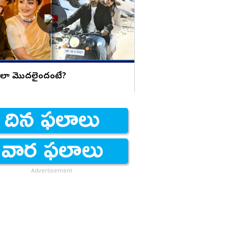
ఎక్కి
ీ ఎలా మొదలైందంటే?
Advertisement