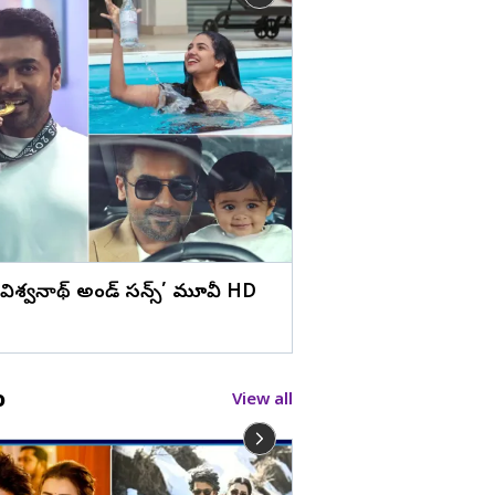
లు
హైదరాబాద్ : అమ్మవారి
సమర్పించిన కొణిదెల ని
వైరల్
‘విశ్వనాథ్ అండ్ సన్స్’ మూవీ HD
o
View all
జగనన్న అంటే పిచ్చి అ