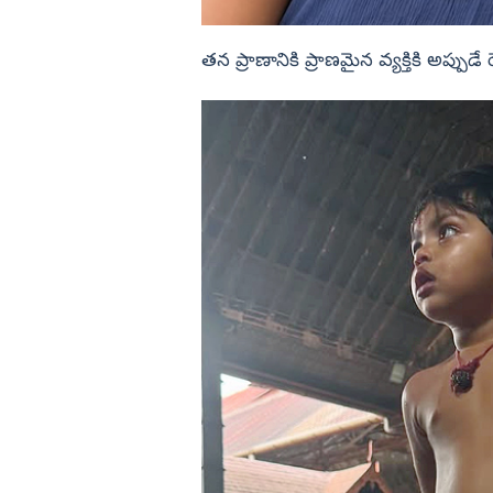
తన ప్రాణానికి ప్రాణమైన వ్యక్తికి అప్పుడ