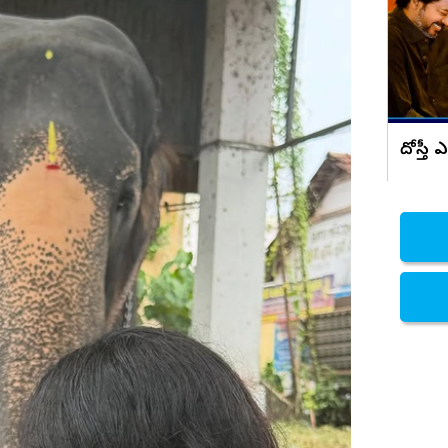
భయమెందుకు సార్
నిజామాబాద్
్యం
కామారెడ్డి
ి
రంగారెడ్డి
వికారాబాద్
దోస్త
వరంగల్
హన్మకొండ
జనగాం
జయశంకర్
మహబూబాబాద్
ములుగు