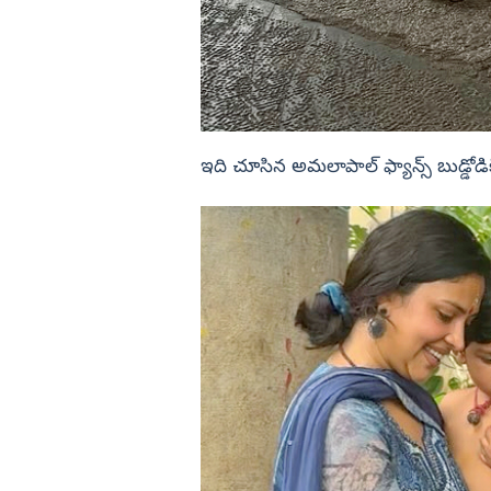
ఇది చూసిన అమలాపాల్ ఫ్యాన్స్‌ బుడ్డోడి