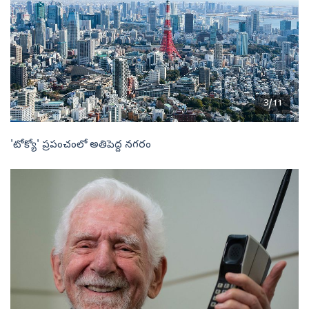
3/11
'టోక్యో' ప్రపంచంలో అతిపెద్ద నగరం