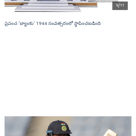
5/11
ప్రపంచ 'బ్యాంకు' 1944 సంవత్సరంలో స్థాపించబడింది