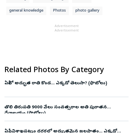
general knowledge
Photos
photo gallery
Advertisement
Advertisement
Related Photos By Category
ఏపీలో అద్భుత రాతి కొండ... ఎక్కడో తెలుసా? (ఫొటోలు)
తొలి తిరుపతి 9000 వేలు సంవత్సరాల అతి పురాతన
దేవాలయం (ఫొటోలు)
ఏపీ : విశాఖపట్నం దగ్గరలో అద్భుతమైన జలపాతం... ఎక్కడో