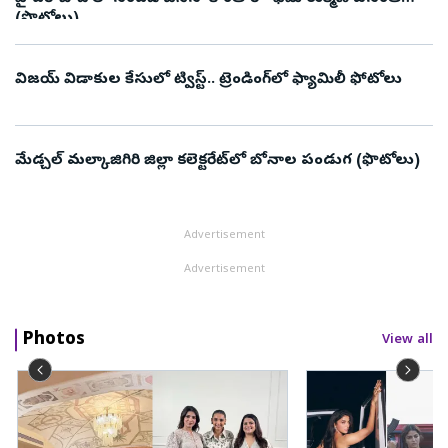
(ఫొటోలు)
విజయ్ విడాకుల కేసులో ట్విస్ట్.. ట్రెండింగ్‌లో ఫ్యామిలీ ఫోటోలు
మేడ్చల్ మల్కాజిగిరి జిల్లా కలెక్టరేట్‌లో బోనాల పండుగ (ఫొటోలు)
Advertisement
Advertisement
Photos
View all