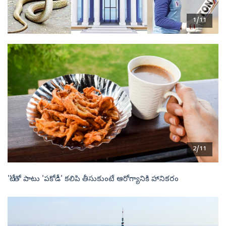
1/11
2/11
'టీ' తో పాటు 'పకోడీ' కలిపి తీసుకుంటే ఆరోగ్యానికి హానికరం