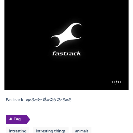
11/11
'Fastrack' ఇండియా దేశానికి చెందింది
# Tag
intresting
intresting things
animals