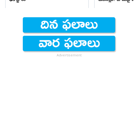
ఢీకొట్టారు
చేసినట్లు? బాబుపై బుగ్గన
Advertisement