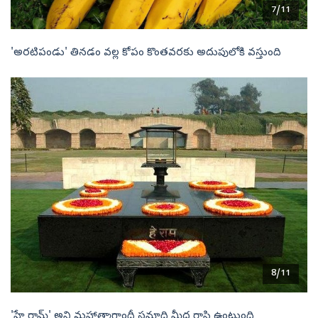
7/11
'అరటిపండు' తినడం వల్ల కోపం కొంతవరకు అదుపులోకి వస్తుంది
8/11
'హే రామ్' అని మహాత్మాగాంధీ సమాధి మీద రాసి ఉంటుంది