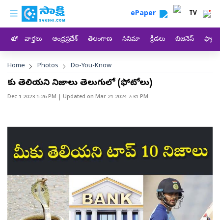
custom menu
Skip to main content
ePaper
TV
హోం
వార్తలు
ఆంధ్రప్రదేశ్
తెలంగాణ
సినిమా
క్రీడలు
బిజినెస్
ఫ్యామ
Breadcrumb
Home
Photos
Do-You-Know
మీకు తెలియని నిజాలు తెలుగులో (ఫోటోలు)
Dec 1 2023 1:26 PM
| Updated on
Mar 21 2024 7:31 PM