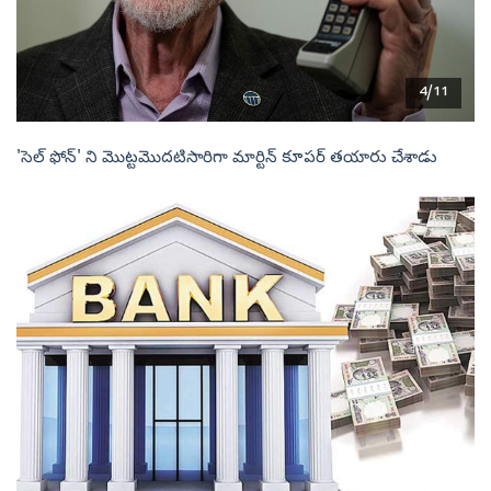
4/11
'సెల్ ఫోన్' ని మొట్టమొదటిసారిగా మార్టిన్ కూపర్ తయారు చేశాడు