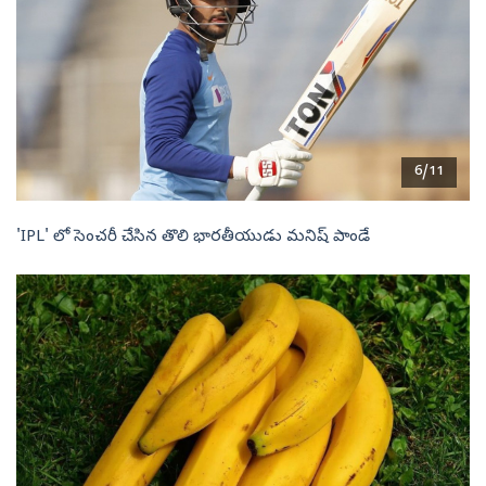
6/11
'IPL' లో సెంచరీ చేసిన తొలి భారతీయుడు మనిష్ పాండే