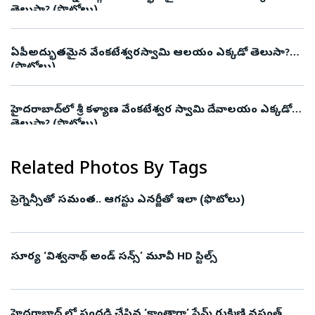
తెలుసా? (ఫొటోలు)
ఏపీ : అద్భుతమైన వేంకటేశ్వరస్వామి ఆలయం ఎక్కడో తెలుసా?
(ఫొటోలు)
హైదరాబాద్‌లో శ్రీ కళ్యాణ వేంకటేశ్వర స్వామి దేవాలయం ఎక్కడో
తెలుసా? (ఫొటోలు)
Related Photos By Tags
ప్రెగ్నెన్సీతో సమంత.. ఆగస్టు ఎనర్జీతో ఇలా (ఫొటోలు)
సూర్య ‘విశ్వనాథ్ అండ్ సన్స్’ మూవీ HD స్టిల్స్
హైదరాబాద్ లో సందడి చేసిన ‘కాంతారా’ ఫేమ్‌ రుక్మిణి వసంత్‌