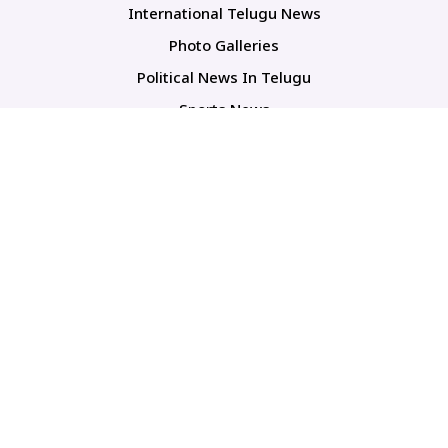
International Telugu News
Photo Galleries
Political News In Telugu
Sports News
TS Politics News
Telangana News
Telugu Movie Reviews
Company
About Us
Contact Us
Media Kit
Terms And Conditions