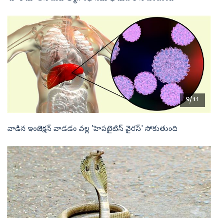
9/11
వాడిన ఇంజెక్షన్ వాడడం వల్ల 'హెపటైటిస్ వైరస్' సోకుతుంది