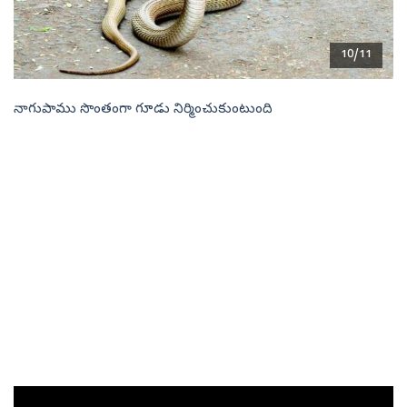
10/11
నాగుపాము సొంతంగా గూడు నిర్మించుకుంటుంది