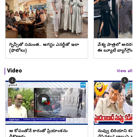
ప్రెగ్నెన్సీతో సమంత.. ఆగస్టు ఎనర్జీతో ఇలా
వేశ్య పాత్రలో అదరగొట్
(ఫొటోలు)
ఈ బ్యూటీ బ్యాగ్‌గ్రౌం
Video
View all
ఆ కోపంతోనే కారుతో ప్రియాంకను
నువ్వు బిరియాని కనిప