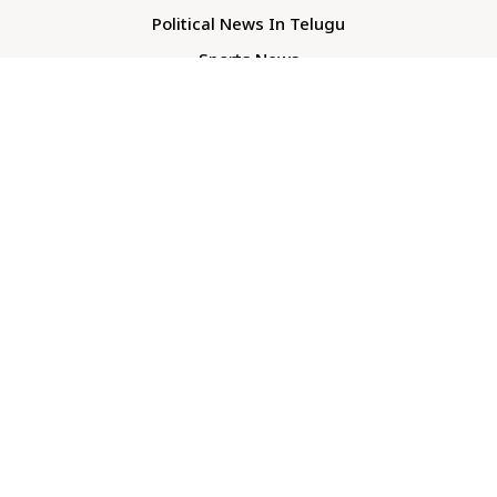
Political News In Telugu
Sports News
TS Politics News
Telangana News
Telugu Movie Reviews
Company
About Us
Contact Us
Media Kit
Terms And Conditions