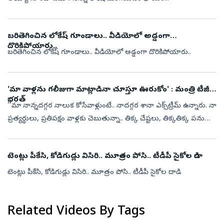
బరితెగించిన లోకేష్ గూండాలు.. వీడియోలో అడ్డంగా
దొరికిపోయారు..
బరితెగించిన లోకేష్ గూండాలు.. వీడియోలో అడ్డంగా దొరికిపోయారు..
'మా వాళ్లను గలీజుగా మాట్లాడినా చూస్తూ ఊరుకోం' : మంత్రి టీజీ
భరత్‌
‘‘మా నాన్నదగ్గర నాలుక కోసేవాళ్లుంటే.. నాదగ్గర శానా ఎక్స్‌ట్రీమ్‌ ఉన్నారు. నా
ప్రత్యర్థులు, ప్రతిపక్షం వాళ్లకు చెబుతున్నా.. తిక్క చేష్టలు, తిక్కతిక్క పనులు
చేసినా, మా వాళ్లను గలీజుగా మాట్లాడినా చూస్తూ ...
టెంట్లు పీకేసి, కోడిగుడ్లు విసిరి.. మూత్రం పోసి.. టీడీపీ సైకోల దాడి
టెంట్లు పీకేసి, కోడిగుడ్లు విసిరి.. మూత్రం పోసి.. టీడీపీ సైకోల దాడి
Related Videos By Tags