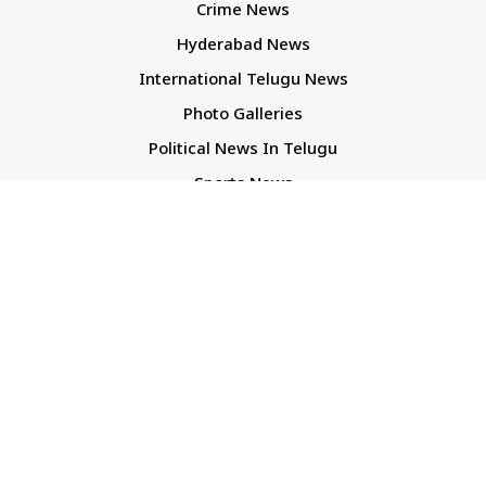
Crime News
Hyderabad News
International Telugu News
Photo Galleries
Political News In Telugu
Sports News
TS Politics News
Telangana News
Telugu Movie Reviews
Company
About Us
Contact Us