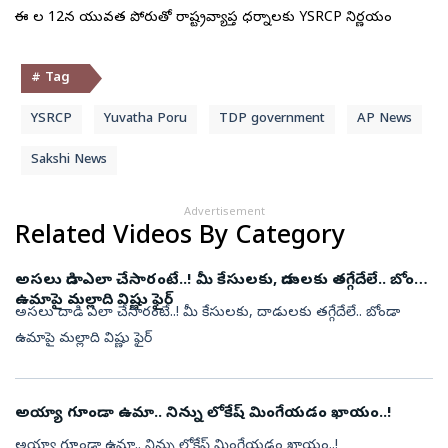
ఈ నెల 12న యువత పోరుతో రాష్ట్రవ్యాప్త ధర్నాలకు YSRCP నిర్ణయం
# Tag
YSRCP
Yuvatha Poru
TDP government
AP News
Sakshi News
Advertisement
Related Videos By Category
అసలు దాడి ఎలా చేసారంటే..! మీ కేసులకు, దాడులకు తగ్గేదేలే.. బోండా
ఉమాపై మల్లాది విష్ణు ఫైర్
అసలు దాడి ఎలా చేసారంటే..! మీ కేసులకు, దాడులకు తగ్గేదేలే.. బోండా
ఉమాపై మల్లాది విష్ణు ఫైర్
అయ్యా గూండా ఉమా.. నిన్ను లోకేష్ మింగేయడం ఖాయం..!
అయ్యా గూండా ఉమా.. నిన్ను లోకేష్ మింగేయడం ఖాయం..!