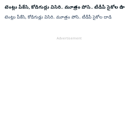
టెంట్లు పీకేసి, కోడిగుడ్లు విసిరి.. మూత్రం పోసి.. టీడీపీ సైకోల దాడి
టెంట్లు పీకేసి, కోడిగుడ్లు విసిరి.. మూత్రం పోసి.. టీడీపీ సైకోల దాడి
Advertisement