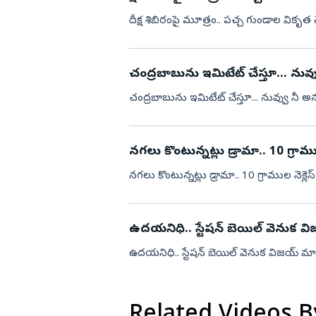
దీక్ష శిబిరంపై మూత్రం.. పచ్చ గుండాల వికృత చ
విజయనగరం
పార్వతీపురం మన
పశ్చిమ గోదావర
చంద్రబాబును ఇమిటేట్ చేస్తూ... నువ్వ
ఏలూరు
చంద్రబాబును ఇమిటేట్ చేస్తూ... నువ్వు నీ అన్
వైఎస్సార్
అన్నమయ్య
నగలు కొంటున్నట్లు డ్రామా.. 10 గ్రాముల
నగలు కొంటున్నట్లు డ్రామా.. 10 గ్రాముల నెక్లెస్
ఉదయనిధి.. స్టేషన్ బెయిల్ వెనుక విజయ
ఉదయనిధి.. స్టేషన్ బెయిల్ వెనుక విజయ్ మాస్టర
Related Videos B