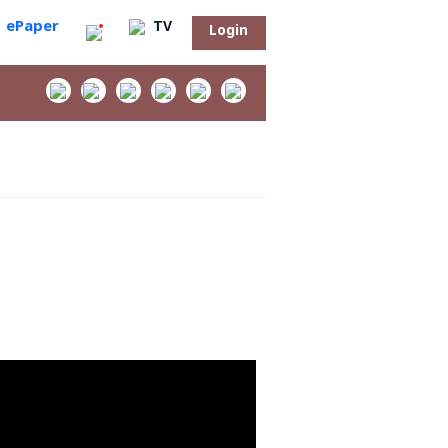
ePaper
TV
Login
‌
సా?