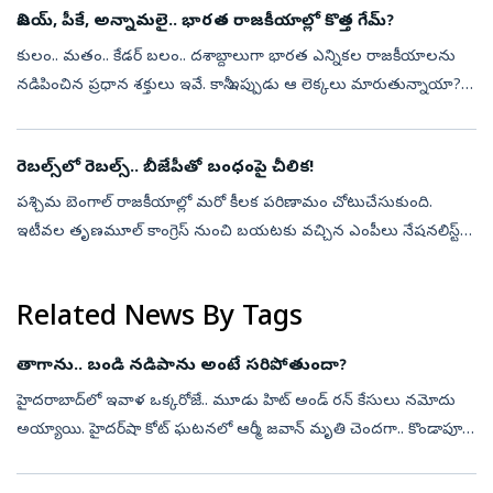
విజయ్‌, పీకే, అన్నామలై.. భారత రాజకీయాల్లో కొత్త గేమ్‌?
కులం.. మతం.. కేడర్‌ బలం.. దశాబ్దాలుగా భారత ఎన్నికల రాజకీయాలను
నడిపించిన ప్రధాన శక్తులు ఇవే. కానీ ఇప్పుడు ఆ లెక్కలు మారుతున్నాయా?
బ్రాండ్‌.. యువత.. టెక్నాలజీ.. సోషల్‌ మీడియా.. ప్రజలతో డైరెక్ట్‌ కనెక్ట్...
రెబల్స్‌లో రెబల్స్‌.. బీజేపీతో బంధంపై చీలిక!
పశ్చిమ బెంగాల్‌ రాజకీయాల్లో మరో కీలక పరిణామం చోటుచేసుకుంది.
ఇటీవల తృణమూల్‌ కాంగ్రెస్‌ నుంచి బయటకు వచ్చిన ఎంపీలు నేషనలిస్ట్‌
సిటిజన్స్‌ పార్టీ ఆఫ్‌ ఇండియా అనే అనామక పార్టీలో చేరిన సంగతి తెలిసిందే.
ఆ తర...
Related News By Tags
తాగాను.. బండి నడిపాను అంటే సరిపోతుందా?
హైదరాబాద్‌లో ఇవాళ ఒక్కరోజే.. మూడు హిట్‌ అండ్‌ రన్‌ కేసులు నమోదు
అయ్యాయి. హైదర్‌షా కోట్‌ ఘటనలో ఆర్మీ జవాన్‌ మృతి చెందగా.. కొండాపూర్‌
ప్రమాదంలో వనపర్తికి చెందిన వ్యక్తి ప్రాణాలు కోల్పోయారు. బాలాపూర్‌ ఘట...