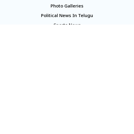
Photo Galleries
Political News In Telugu
Sports News
TS Politics News
Telangana News
Telugu Movie Reviews
Company
About Us
Contact Us
Media Kit
Terms And Conditions