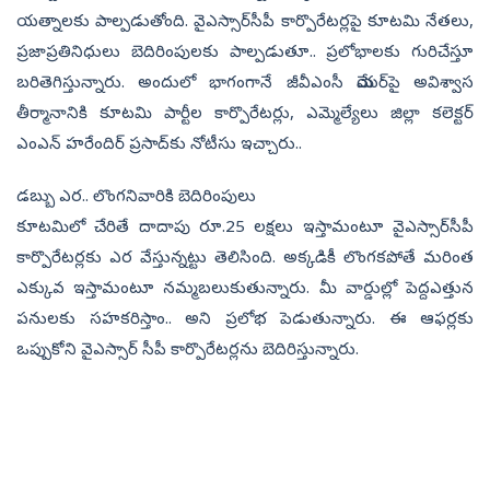
యత్నాలకు పాల్పడుతోంది. వైఎస్సార్‌సీపీ కార్పొరేటర్లపై కూటమి నేతలు,
ప్రజా­ప్రతినిధులు బెదిరింపులకు పాల్పడుతూ.. ప్రలోభాలకు గురిచేస్తూ
బరితెగిస్తున్నారు. అందులో భాగంగానే జీవీఎంసీ మేయర్‌పై అవిశ్వాస
తీర్మానానికి కూటమి పార్టీల కార్పొరేటర్లు, ఎమ్మెల్యేలు జిల్లా కలెక్టర్‌
ఎంఎన్‌ హరేందిర్‌ ప్రసాద్‌కు నోటీసు ఇచ్చారు..
డబ్బు ఎర.. లొంగనివారికి బెదిరింపులు
కూటమిలో చేరితే దాదాపు రూ.25 లక్షలు ఇస్తామంటూ వైఎస్సార్‌సీపీ
కార్పొరేటర్లకు ఎర వేస్తున్నట్టు తెలిసింది. అక్కడికీ లొంగకపోతే మరింత
ఎక్కువ ఇస్తామంటూ నమ్మబలుకుతున్నారు. మీ వార్డుల్లో పెద్దఎత్తున
పనులకు సహకరిస్తాం.. అని ప్రలోభ పెడుతున్నారు. ఈ ఆఫర్లకు
ఒప్పుకోని వైఎస్సార్‌ సీపీ కార్పొరేటర్లను బెదిరిస్తున్నారు.