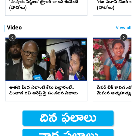
'హుషారు పిట్టలు' ట్రైలర్ లాంచ్ ఈవెంట్
'గజ'మూవీ టీజర్ లాం
(ఫొటోలు)
(ఫొటోలు)
Video
View all
అతని మీద ఎలాంటి కేసు పెట్టారంటే..
పేపర్ లీక్ కావడంతో మ
చింతాడ రవి అరెస్ట్ పై సంచలన నిజాలు
మేఘన ఆత్మహత్య