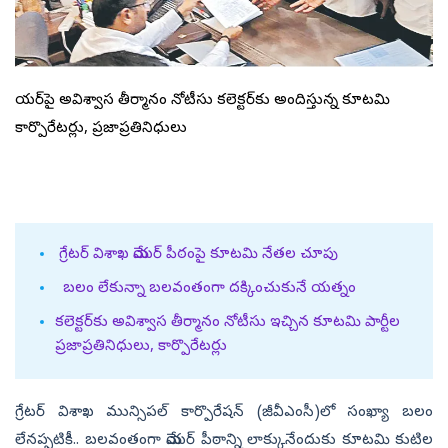
మేయర్‌పై అవిశ్వాస తీర్మానం నోటీసు కలెక్టర్‌కు అందిస్తున్న కూటమి
కార్పొరేటర్లు, ప్రజాప్రతినిధులు
గ్రేటర్‌ విశాఖ మేయర్‌ పీఠంపై కూటమి నేతల చూపు
బలం లేకున్నా బలవంతంగా దక్కించుకునే యత్నం
కలెక్టర్‌కు అవిశ్వాస తీర్మానం నోటీసు ఇచ్చిన కూటమి పార్టీల
ప్రజాప్రతినిధులు, కార్పొరేటర్లు
గ్రేటర్‌ విశాఖ మున్సిపల్‌ కార్పొరేషన్‌ (జీవీఎంసీ)లో సంఖ్యా బలం
లేనప్పటికీ.. బలవంతంగా మేయర్‌ పీఠాన్ని లాక్కునేందుకు కూటమి కుటిల