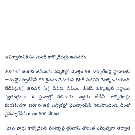
అవిశ్వాసానికి 64 మంది కార్పొరేటర్లు అవసరం..
2021లో జరిగిన జీవీఎంసీ ఎన్నికల్లో మొత్తం 98 కార్పొరేటర్ల స్థానాలకు
గాను వైఎస్సార్‌సీపీ 58 కైవ­సం చేసుకుని మేయర్‌ పదవిని చేజిక్కించుకుంది.
టీడీపీ(30), జనసేన (3), సీపీఐ, సీపీఎం, బీజేపీ ఒక్కొక్కటి నెగ్గాయి.
స్వతంత్రులు 4 స్థానాల్లో గెలిచారు. ఇద్దరు టీడీపీ కార్పొరేటర్లు
మరణించగా జరిగిన ఉప ఎన్నికల్లో వైఎస్సార్‌సీపీ గెలుపొందింది. దీంతో
వైఎస్సార్‌సీపీ బలం 60కి చేరింది.
21వ వార్డు కార్పొరేటర్‌ వంశీకృష్ణ శ్రీనివాస్‌ తొలుత ఎమ్మెల్సీగా తర్వాత