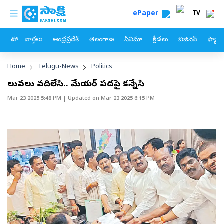
custom menu
Skip to main content
ePaper
TV
హోం
వార్తలు
ఆంధ్రప్రదేశ్
తెలంగాణ
సినిమా
క్రీడలు
బిజినెస్
ఫ్యామ
Breadcrumb
Home
Telugu-News
Politics
విలువలు వదిలేసి.. మేయర్‌ పదవిపై కన్నేసి
Mar 23 2025 5:48 PM
| Updated on
Mar 23 2025 6:15 PM