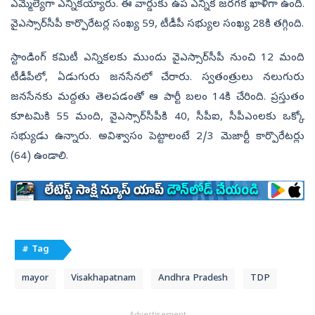
ఎమ్మెల్యేగా ఎన్నికయ్యారు. ఈ వార్డుకు ఉప ఎన్నిక జరగక ఖాళీగా ఉంది.
వైఎస్సార్‌సీపీ కార్పొరేటర్ల సంఖ్య 59, టీడీపీ సభ్యుల సంఖ్య 28కి తగ్గింది.
స్టాండింగ్‌ కమిటీ ఎన్నికలకు ముందు వైఎస్సార్‌సీపీ నుంచి 12 మంది
టీడీపీలో, ఏడుగురు జనసేనలో చేరారు. స్వతంత్రులు నలుగురు
జనసేనకు మద్దతు తెలపడంతో ఆ పార్టీ బలం 14కి చేరింది. ప్రస్తుతం
కూటమికి 55 మంది, వైఎస్సార్‌సీపీకి 40, సీపీఐ, సీపీఎంలకు ఒక్కో
సభ్యుడు ఉన్నారు. అవిశ్వాసం పెట్టాలంటే 2/3 మెజార్టీ కార్పొరేటర్లు
(64) ఉండాలి.
# Tag
mayor
Visakhapatnam
Andhra Pradesh
TDP