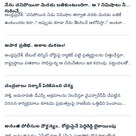
నేను చనిపోయినా మెదడు బతికుంటుందిగా.. ఆ 7 నిమిషాలు నీ
గురించే..
ఆంధ్రప్రదేశ్‌: ‘చనిపోయిన ఏడు నిమిషాల తర్వాత వరకు మెదడు బతికే
ఉంటుందట కదా..? అప్పుడు కూడా నేను నీ గురించే ఆలోచిస్తా..!’ అంటూ
ఇన్‌స్ట్రాగామ్‌లో పోస్టుపెట్టి ఓ యువకుడు చెట్టుకు ఉరి వేసుకుని తనువు
చాలించి...
అపార ప్రతిభ.. అకాల మరణం!
ఆంధ్రప్రదేశ్‌: టేబుల్‌ టెన్నిస్‌ బోర్డుపై ర్యాకెట్‌ పట్టి ప్రత్యర్థులను చిత్తుచేస్తూ..
రాష్ట్రస్థాయి పతకాలు సాధిస్తున్న ఆ చిరుచేతులు ఇక కదలవు. పట్టుదలతో
కష్టపడి భవిష్యత్తులో దేశం గర్వించే క్రీడాకారుడి...
చంద్రబాబు సర్కార్‌ పిరికిపంద చర్య
సాక్షి, అమరావతి: డీఎస్సీ అక్రమాలను నిలదీస్తూ వైఎస్సార్‌సీపీ చేపట్టిన
నిరసన కార్యక్రమాలు కూటమి ప్రభుత్వంపై రాజకీయ ఒత్తిడిని పెంచాయి.
అయితే ఇవాళ రాష్ట్రవ్యాప్తంగా చేపట్టిన ర్యాలీలను అడ్డుకోవడం, నేతలను
అ...
అనంత పోలీసుల దౌర్జన్యం.. రోడ్డుపైనే పెద్దిరెడ్డి బైఠాయింపు