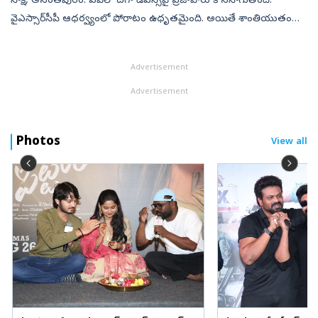
సాక్షి, అనంతపురం: ఏపీలో దగా డీఎస్సీపై ప్రజాపోరు కొనసాగుతోంది.
వైఎస్సార్‌సీపీ ఆధర్వ్యంలో పోరాటం ఉధృతమైంది. అయితే శాంతియుతంగా
నిర్వహిస్తున్న ర్యాలీలను మాత్రమే కాదు.. ఈ దౌర్జన్యకాండను నిలదీస్తున్న
వైఎస్స...
Advertisement
Advertisement
Photos
View all