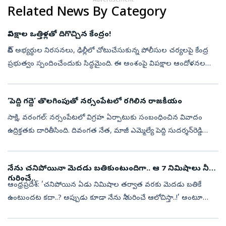
Advertisement
Related News By Category
విపక్షాల ఒత్తిళ్లతో దిగొచ్చిన కేంద్రం!
నీట్‌ అభ్యర్థుల నిరసనలు, ఢిల్లీలో చోటుచేసుకున్న పోలీసుల చర్యలపై కేంద్ర
ప్రభుత్వం స్పందించేందుకు సిద్ధమైంది. ఈ అంశంపై విపక్షాల ఆందోళనల
నేపథ్యంలో కేంద్ర హోం మంత్రి అమిత్ షా లోక్‌సభలో ప్రకటన
చేయనున్నారు....
‘పెద్ది గద్దె’ తొలగింపుతో నర్సంపేటలో రగిలిన రాజకీయం
సాక్షి, వరంగల్‌: నర్సంపేటలో విగ్రహ ఏర్పాటుకు సంబంధించిన వివాదం
ఉద్రిక్తతకు దారితీసింది. దివంగత నేత, మాజీ ఎమ్మెల్యే పెద్ది సుదర్శన్‌రెడ్డి
విగ్రహం ఏర్పాటు కోసం నిర్మించిన గద్దెను రాత్రికి రాత్రే అధికార...
నేను చనిపోయినా మెదడు బతికుంటుందిగా.. ఆ 7 నిమిషాలు నీ
గురించే..
ఆంధ్రప్రదేశ్‌: ‘చనిపోయిన ఏడు నిమిషాల తర్వాత వరకు మెదడు బతికే
ఉంటుందట కదా..? అప్పుడు కూడా నేను నీ గురించే ఆలోచిస్తా..!’ అంటూ
ఇన్‌స్ట్రాగామ్‌లో పోస్టుపెట్టి ఓ యువకుడు చెట్టుకు ఉరి వేసుకుని తనువు
చాలించి...