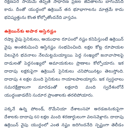
రక్షణపర సాయమే తప్పితే సాధారణ ప్రజల జీవితాలను బాగుచేసేది
కాదు. దీంతో యుద్ధంలో ఉక్రెయిన్‌ తన భూభాగాలను మాత్రమే కాదు
భవిష్యత్తును కొంత కోల్పోతోందనేది వాస్తవం.
ఉక్రెయిన్‌కు అపార ఆస్తినష్టం
రష్యా వైపు సైనికులు, ఆయుధాల రూపంలో నష్టం కనిపిస్తుంటే ఉక్రెయిన్‌
వైపు అంతకుమించి ఆస్తినష్టం సంభవించింది. లక్షల కోట్ల రూపాయల
విలువైన భవనాలు నేలమట్టమయ్యాయి. పెద్ద సంఖ్యలో జనావాసాలపై
దాడులతో పెద్దసంఖ్యలో అమాయకులు ప్రాణాలు కోల్పోయారు. ఇక
దాదాపు లక్షకుపైగా ఉక్రెయిన్‌ సైనికులు చనిపోయినట్లు తెలుస్తోంది.
దాదాపు 4 లక్షల మంది సైనికులు గాయాలపాలయ్యారు. ఇక స్వస్థలాలు
సమరక్షేత్రాలుగా మారడంతో లక్షలాది మంది స్వదేశంలోనే
యుద్ధంజాడలేని సుదూర ప్రాంతాలకు తరలిపోయారు.
పక్కనే ఉన్న పోలండ్, రొమేనియా దేశాలుసహా అరడజనుకుపైగా
దేశాలకు దాదాపు 60 లక్షల మంది శరణార్థులుగా వలసవెళ్లారు. దాదాపు
ఉక్రెయిన్‌ వైపు యుద్ధంలో ఎంత నష్టం జరిగిందనేది స్పష్టంగా తెలీడం