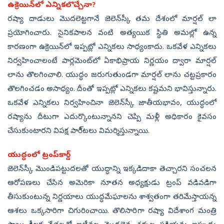
ఉక్రెయిన్‌లో ఎన్నికలొచ్చేనా?
రష్యా దాడులు మొదలెట్టగానే జెలెన్‌స్కీ తమ దేశంలో మార్షల్‌ లా
ప్రయోగించారు. సైనికపాలన వంటి అత్యయిక స్థితి అమల్లో ఉన్న
కారణంగా ఉక్రెయిన్‌లో ఇప్పట్లో ఎన్నికలు సాధ్యంకాదు. ఒకవేళ ఎన్నికలు
నిర్వహించాలంటే పార్లమెంట్‌లో ఏకాభిప్రాయ నిర్ణయం ద్వారా మార్షల్‌
లాను తొలగించాలి. యుద్ధం జరుగుతుండగా మార్షల్‌ లాను చట్టప్రకారం
తొలగించడం అసాధ్యం. దీంతో ఇప్పట్లో ఎన్నికలు కష్టమని భావిస్తున్నారు.
ఒకవేళ ఎన్నికలు నిర్వహించినా జెలెన్‌స్కీ జాతీయభావం, యుద్ధంలో
రష్యాను దీటుగా ఎదుర్కొంటున్నానని చెప్పి మళ్లీ అధికారం కైవసం
చేసుకుంటారని విపక్ష పారీ్టలు విమర్శిస్తున్నాయి.
యుద్ధంలో ట్రంప్‌కార్డ్‌
జెలెన్‌స్కీ మొండిపట్టుదలతో యుద్ధాన్ని ఇక్కడిదాకా తెచ్చారని సంచలన
ఆరోపణలు చేసిన అమెరికా నూతన అధ్యక్షుడు ట్రంప్‌ వడివడిగా
తీసుకుంటున్న నిర్ణయాలు యుద్ధమేఘాలను శాశ్వతంగా తరిమేస్తాయన్న
ఆశలు ఒక్కసారిగా చిగురించాయి. తొలిసారిగా రష్యా విదేశాంగ మంత్రి