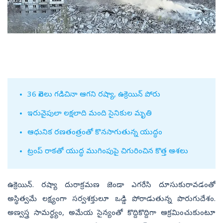
36 నెలలు గడిచినా ఆగని రష్యా, ఉక్రెయిన్‌ పోరు
ఇరువైపులా లక్షలాది మంది సైనికుల మృతి
ఆధునిక రణతంత్రంతో కొనసాగుతున్న యుద్ధం
ట్రంప్‌ రాకతో యుద్ధ ముగింపుపై చిగురించిన కొత్త ఆశలు
ఉక్రెయిన్‌. రష్యా దురాక్రమణ జెండా ఎగరేసి దూసుకురావడంతో
అస్థిత్వమే లక్ష్యంగా సర్వశక్తులూ ఒడ్డి పోరాడుతున్న పొరుగుదేశం.
అణ్వస్త్ర సామర్థ్యం, అమేయ సైన్యంతో కొద్దికొద్దిగా ఆక్రమించుకుంటూ