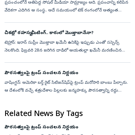
ప్రపంచంలోనే అతిపెద్ద సోషల్‌ మీడియా సామ్రాజ్యం అది. ప్రపంచాన్ని కలిపిన
వేదికగా ఎదిగిన ఆ సంస్థ.. అదే సమయంలో టెక్‌ రంగంలోనే అత్యంత
వివాదాస్పద కంపెనీగా నిలిచింది. పేరు మార్చుకుని ఫేస్‌బుక్‌ నుంచి మెటాగా
మ...
చీకట్లో రహస్య మీటింగ్.. కారులో మెుజ్తాబానేనా?
టెహ్రాన్‌: ఇరాన్‌ సుప్రీం మెుజ్తాబా ఖమేనీ ఉనికిపై ఇప్పుడు ఎంతో సస్పెన్స్‌
నెలకొంది. ఫిబ్రవరి 28న జరిగిన దాడిలో ఆయతుల్లా ఖమేనీ మరణించిన
అనంతరం ఇరాన్‌ సుప్రీంగా బాధ్యతలు స్వీకరించిన నాటి నుంచి నేటి
వరకూ...
పౌరసత్వంపై ట్రంప్ సంచలన నిర్ణయం
వాషింగ్టన్‌: అమెరికా బర్త్‌ రైట్‌ సిటిజన్‌షిప్‌పై ట్రంప్‌ మరోసారి బాంబు పేల్చారు.
ఆ దేశంలోకి వచ్చే శత్రుదేశాల పిల్లలకు జన్మహక్కు పౌరసత్వాన్ని రద్దు
చేస్తున్నట్లు వెల్లడించారు. అమెరికాలో జన్మించడంతో వచ...
Related News By Tags
పౌరసత్వంపై ట్రంప్ సంచలన నిర్ణయం