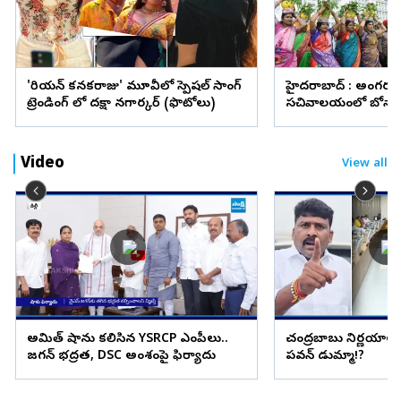
'కొరియన్‌ కనకరాజు' మూవీలో స్పెషల్ సాంగ్
హైదరాబాద్ : అంగరం
ట్రెండింగ్ లో దక్షా నగార్కర్ (ఫొటోలు)
సచివాలయంలో బోనా
(ఫొటోలు)
Video
View all
అమిత్ షాను కలిసిన YSRCP ఎంపీలు..
చంద్రబాబు నిర్ణయాలు 
జగన్ భద్రత, DSC అంశంపై ఫిర్యాదు
పవన్ డుమ్మా!?