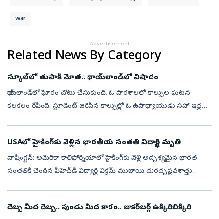
war
Advertisement
Related News By Category
స్కూల్‌లో తుపాకీ మోత.. థాయ్‌లాండ్‌లో విషాదం
థాయ్‌లాండ్‌లో ఘోరం చోటు చేసుకుంది. ఓ పాఠశాలలో కాల్పుల ఘటన
కలకలం రేపింది. స్టూడెంట్‌ జరిపిన కాల్పుల్లో ఓ ఉపాధ్యాయుడు సహా ఇద్దరు
మృతి చెందారు. మరో నలుగురు గాయపడ్డారు. కాల్పులకు పాల్పడిన విద్యార్థి
అనంతర...
USAలో హైకింగ్‌కు వెళ్లిన భారతీయ సంతతి విద్యార్థి మృతి
వాషింగ్టన్: అమెరికా కాలిఫోర్నియాలో హైకింగ్‌కు వెళ్లి అదృశ్యమైన భారత
సంతతికి చెందిన పీహెచ్‌డీ విద్యార్థి విక్రమ్ ముబాయి దురదృష్టవశాత్తు
మృతిచెందారు. ఆయన మృతదేహాన్ని ఇన్యో నేషనల్ ఫారెస్ట్ ప్రాంతంలో
అధిక...
దెబ్బ మీద దెబ్బ.. పుండు మీద కారం.. జుకర్‌బర్గ్‌ ఉక్కిరిబిక్కిరి