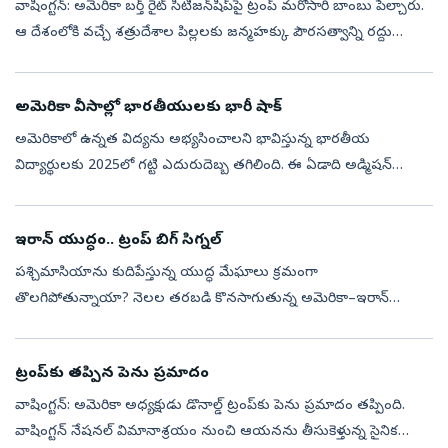
వాషింగ్టన్‌: అమెరికా బర్త్‌ రైట్‌ సిటిజన్‌షిప్‌పై ట్రంప్‌ మరోసారి బాంబు పేల్చారు.
ఆ దేశంలోకి వచ్చే శత్రుదేశాల పిల్లలకు జన్మహక్కు పౌరసత్వాన్ని రద్దు
చేస్తున్నట్లు వెల్లడించారు. అమెరికాలో జన్మించడంతో వచ...
అమెరికా వీసాల్లో భారతీయులకు భారీ షాక్
అమెరికాలో ఉన్నత విద్యను అభ్యసించాలని భావిస్తున్న భారతీయ
విద్యార్థులకు 2025లో గట్టి ఎదురుదెబ్బ తగిలింది. ఈ ఏడాది అడ్మిషన్
సీజన్‌లో భారతీయ విద్యార్థులకు జారీ చేసిన F-1 స్టూడెంట్ వీసాల సంఖ్య
గత ఏడాదితో ప...
ఇరాన్‌ యుద్ధం.. ట్రంప్‌ బిగ్‌ సిగ్నల్‌
పశ్చిమాసియాను కుదిపేస్తున్న యుద్ధ మేఘాలు క్రమంగా
తొలగిపోతున్నాయా? నెలల తరబడి కొనసాగుతున్న అమెరికా–ఇరాన్‌
ఘర్షణకు తెరపడే సంకేతాలు కనిపిస్తున్నాయి. ఓ వైపు ఆయుధ నిల్వలు,
యుద్ధ సామర్థ్యంపై చర్చలు సాగుతుండ...
ట్రంప్‌కు తప్పిన పెను ప్రమాదం
వాషింగ్టన్‌: అమెరికా అధ్యక్షుడు డొనాల్డ్‌ ట్రంప్‌కు పెను ప్రమాదం తప్పింది.
వాషింగ్టన్‌ నేషనల్‌ విమానాశ్రయం నుంచి ఆయనను తీసుకెళ్తున్న సైనిక