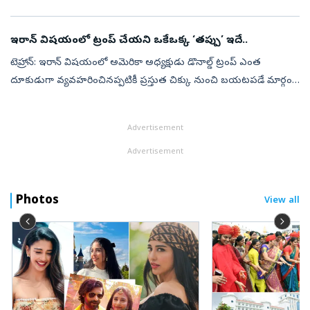
హెలికాప్టర్‌ ‘మెరైన్‌ వన్‌’, ఫ్లోరిడాలోని పెన్సకోలాకు బయలుదేర...
ఇరాన్‌ విషయంలో ట్రంప్‌ చేయని ఒకేఒక్క ‘తప్పు’ ఇదే..
టెహ్రాన్‌: ఇరాన్ విషయంలో అమెరికా అధ్యక్షుడు డొనాల్డ్ ట్రంప్ ఎంత
దూకుడుగా వ్యవహరించినప్పటికీ ప్రస్తుత చిక్కు నుంచి బయటపడే మార్గం
కనుక్కోలేకపోతున్నారు. ఇరాన్‌పై ట్రంప్‌ దాడులు చేయిస్తున్నప్పటికీ, ఇప్పటి...
Advertisement
Advertisement
Photos
View all