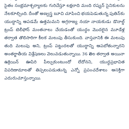
సైతం సంభ్రమాశ్చర్యాలకు గురిచేస్తూ లక్షలాది మంది రష్యన్‌ సైనికులను
నేలకూల్చింది. దీంతో అణ్వస్త్ర బూచి చూపించి భయపెడుతున్న పుతిన్‌కు
యుద్ధాన్ని ఆపడమే ఉత్తమమని అగ్రరాజ్య నయా నాయకుడు డొనాల్డ్‌
ట్రంప్‌ టెలీఫోన్‌ మంతనాలు చేయడంతో యుద్ధం మొదలైన మూడేళ్ల
తర్వాత తొలిసారిగా కీలక మలుపు తీసుకుంది. వాస్తవానికి ఈ మలుపు
తుది మలుపు అని, ట్రంప్‌ పట్టుదలతో యుద్ధాన్ని ఆపబోతున్నారని
అంతర్జాతీయ విశ్లేషణలు వెలువడుతున్నాయి. 36 నెలల తర్వాత అయినా
ఉక్రెయిన్‌ ఊపిరి పీల్చుకుంటుందో లేదోనని, యుద్ధప్రభావిత
విపరిణామాలతో తిప్పలుపడుతున్న ఎన్నో ప్రపంచదేశాలు ఆసక్తిగా
ఎదురుచూస్తున్నాయి.