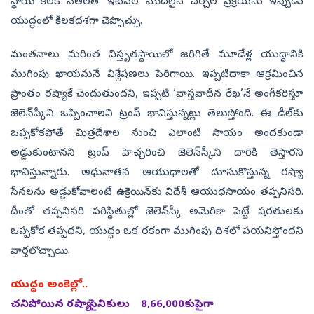
స్థాయి కీలక నేతలతో ఇటీవల మొదలైన చర్చల ప్రక్రియను ఇప్పుడు
యుద్ధంలో కీలకదశగా చెప్పొచ్చు.
మంతనాలు మరింత విస్తృతస్థాయిలో జరిగితే మూడేళ్ల యుద్ధానికి
ముగింపు ఖాయమనే విశ్లేషణలు పెరిగాయి. ఇప్పటిదాకా ఆక్రమించిన
ప్రాంతం రష్యాకే చెందుతుందని, ఇప్పటి ‘వాస్తవాదీన రేఖ’నే అంగీకరిస్తూ
జెలెన్‌స్కీని ఒప్పించాలని ట్రంప్‌ భావిస్తున్నట్లు తెలుస్తోంది. ఈ డీల్‌కు
ఒప్పకోకపోతే మిత్రదేశాల నుంచి ఎలాంటి సాయం అందకుండా
అడ్డుకుంటానని ట్రంప్‌ హెచ్చరించి జెలెన్‌స్కీని దారికి తెస్తారని
భావిస్తున్నారు. అధునాతన ఆయుధాలతో దూసుకొస్తున్న రష్యా
సేనలను అడ్డుకోవాలంటే ఉక్రెయిన్‌కు విదేశీ ఆయుధసాయం తప్పనిసరి.
దీంతో తప్పనిసరి పరిస్థితుల్లో జెలెన్‌స్కీ అమెరికా పెట్టే షరతులకు
ఒప్పకోక తప్పదని, యుద్ధం ఒక రకంగా ముగింపు దిశలో పయనిస్తోందని
వార్తలొచ్చాయి.
యుద్ధం అంకెల్లో..
చనిపోయిన రష్యా సైనికులు 8,66,000కుపైగా