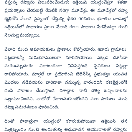
వస్తున్న రష్యాను నిలువరించేందుకు ఉక్రెయిన్‌ యుద్ధంచేస్తూ శతథా
ప్రయత్నాలు చేయబట్టి రేపటికి సరిగ్గా మూడేళ్లు. ఈ మూడేళ్లలో రష్యా
కన్నెర్రజేసి వేలాది సైన్యంతో చేస్తున్న భీకర గగనతల, భూతల దాడుల్లో
ఉక్రెయిన్‌లో సాధారణ ప్రజల వేలాది కలల సౌధాలు పేకమేడల్లా కూలి
నేలమట్టమయ్యాయి.
వేలాది మంది అమాయకులు ప్రాణాలు కోల్పోయారు. శివారు గ్రామాలు,
పట్టణాలన్నీ మరుభూములుగా మారిపోయాయి. ఎక్కడ చూసినా
మరణమృదంగం నిరాటంకంగా వినిపిస్తోంది. సైనికులు పిట్టల్లా
రాలిపోయారు. మార్షల్‌ లా ప్రయోగించి జెలెన్‌స్కీ ప్రభుత్వం యువత
మొదలు నడివయసు వారిదాకా దమ్మున్న వారందరినీ రణక్షేత్రంలోకి
దింపి పోరాటం చేయిస్తోంది. దశాబ్దాల నాటి దౌత్య ఒప్పందాలను
ఉల్లంఘించిందని, నాటోలో చేరాలనుకుంటోందని పలు సాకులు చూపి
రష్యా సమరశంఖం పూరించింది.
దీంతో హఠాత్తుగా యుద్ధంలో కూరుకుపోయినా ఉక్రెయిన్‌ తన
మిత్రబృందం నుంచి అందుతున్న అధునాతన ఆయుధాలతో రష్యాను