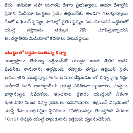
లేదు. అమెరికా సహా యూరప్‌ దేశాల ప్రభుత్వాలు, ఆయా దేశాల్లోని
ప్రధాన మీడియా సంస్థలు సైతం ఉక్రెయిన్‌కు అండగా నిలుస్తున్నాయి.
దీంతో ఉక్రెయిన్‌ సైన్యం, పౌరుల్లో నైతిక స్థైర్యం సడలకూడదనే ఉద్దేశంతో
యుద్ధ నష్టాలను తక్కువ చేసి చూపిస్తున్నాయని
అంతర్జాతీయ మీడియాలో కథనాలు వెలువడ్డాయి.
యుద్ధంలో రక్తమోడుతున్న రష్యా
అణ్వ్రస్తాలు లేకున్నా ఉక్రెయిన్‌తో యుద్ధం అంత తేలిక కాదని
పుతిన్‌కు రానురాను అర్థమైంది. రష్యాకు తగ్గట్లు ఉక్రెయిన్‌ సైతం
అధునాతన యుద్ధవ్యూహాలను అమలుచేస్తుండటంతో రష్యా వైపు నష్టం
భారీగానే ఉంది. అంతర్జాతీయ యుద్ధ పరిశీలనా బృందాలు, సంస్థలు,
వార్తాసంస్థల నివేదికలు, అంచనాల ప్రకారం యుద్ధంలో ఏకంగా
8,66,000 మంది రష్యా సైనికులు చనిపోయారు. ఉక్రెయిన్‌ విషయంలో
చూస్తే కేవలం లక్షకుపైగా సైనికులు చనిపోయినట్లు తెలుస్తోంది. ఏకంగా
10,161 రష్యన్‌ యుద్ధ ట్యాంకులను ఉక్రెయిన్‌ ధ్వంసంచేసింది.