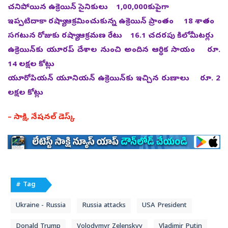
చనిపోయిన ఉక్రెయిన్‌ సైనికులు 1,00,000కుపైగా
ఇప్పటిదాకా రష్యా ఆక్రమించుకున్న ఉక్రెయిన్‌ ప్రాంతం 18 శాతం
సగటున రోజుకు రష్యా ఆక్రమణ రేటు 16.1 చదరపు కిలోమీటర్లు
ఉక్రెయిన్‌కు యూరప్‌ దేశాల నుంచి అందిన ఆర్థిక సాయం రూ.
14 లక్షల కోట్లు
యూరోపియన్‌ యూనియన్‌ ఉక్రెయిన్‌కు ఇచ్చిన రుణాలు రూ. 2
లక్షల కోట్లు
– సాక్షి, నేషనల్‌ డెస్క్‌
# Tag
Ukraine - Russia
Russia attacks
USA President
Donald Trump
Volodymyr Zelenskyy
Vladimir Putin