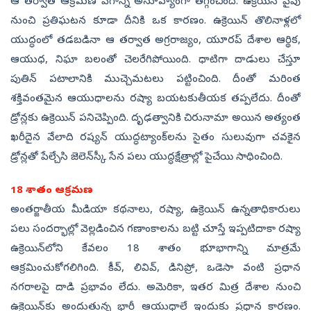
ఆ తర్వాత ఆక్రమణ వేగాన్ని అనూహ్యంగా తగ్గించింది. ఉక్రెయిన్‌ వైపు
నుంచి ప్రతిఘటన కూడా దీనికి ఒక కారణం. ఉక్రెయిన్‌ తొలినాళ్లలో
యుద్ధంలో తడబడినా ఆ తర్వాత అగ్రరాజ్యం, యూరప్‌ దేశాల ఆర్థిక,
ఆయుధ, నిఘా బలంతో చెలరేగిపోయింది. ధాటిగా దాడులు చేస్తూ
పుతిన్‌ పటాలానికి ముచ్చెమటలు పట్టించింది. దీంతో మరింత
శక్తివంతమైన ఆయుధాలను రష్యా బయటకుతీయక తప్పలేదు. దీంతో
డ్రోన్లకు ఉక్రెయిన్‌ పనిచెప్పింది. దృఢత్వానికి చిరునామా అయిన అత్యంత
ఖరీదైన వేలాది రష్యన్‌ యుద్ధట్యాంక్‌లను సైతం సులువుగా చవకైన
డ్రోన్లతో పేల్చేసి జెలెన్‌స్కీ సేన పలు యుద్ధక్షేత్రాల్లో పైచేయి సాధించింది.
18 శాతం ఆక్రమణ
అంతర్జాతీయ మీడియా కథనాలు, రష్యా, ఉక్రెయిన్‌ ఉన్నతాధికారులు
పలు సందర్భాల్లో వెల్లడించిన గణాంకాలను బట్టి చూస్తే ఇప్పటిదాకా రష్యా
ఉక్రెయిన్‌లోని కేవలం 18 శాతం భూభాగాన్ని మాత్రమే
ఆక్రమించుకోగలిగింది. కీవ్, లివివ్, డినిప్రో, ఒడెసా వంటి ప్రధాన
నగరాలపై దాడి ప్రభావం లేదు. అమెరికా, ఇతర మిత్ర దేశాల నుంచి
ఉక్రెయిన్‌కు అందుతున్న భారీ ఆయుధాలే ఇందుకు ప్రధాన కారణం.