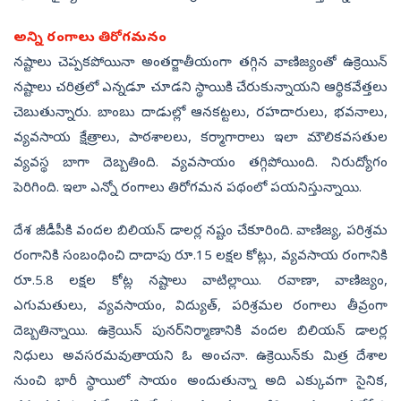
అన్ని రంగాలు తిరోగమనం
నష్టాలు చెప్పకపోయినా అంతర్జాతీయంగా తగ్గిన వాణిజ్యంతో ఉక్రెయిన్‌
నష్టాలు చరిత్రలో ఎన్నడూ చూడని స్థాయికి చేరుకున్నాయని ఆర్థికవేత్తలు
చెబుతున్నారు. బాంబు దాడుల్లో ఆనకట్టలు, రహదారులు, భవనాలు,
వ్యవసాయ క్షేత్రాలు, పాఠశాలలు, కర్మాగారాలు ఇలా మౌలికవసతుల
వ్యవస్థ బాగా దెబ్బతింది. వ్యవసాయం తగ్గిపోయింది. నిరుద్యోగం
పెరిగింది. ఇలా ఎన్నో రంగాలు తిరోగమన పథంలో పయనిస్తున్నాయి.
దేశ జీడీపీకి వందల బిలియన్‌ డాలర్ల నష్టం చేకూరింది. వాణిజ్య, పరిశ్రమ
రంగానికి సంబంధించి దాదాపు రూ.15 లక్షల కోట్లు, వ్యవసాయ రంగానికి
రూ.5.8 లక్షల కోట్ల నష్టాలు వాటిల్లాయి. రవాణా, వాణిజ్యం,
ఎగుమతులు, వ్యవసాయం, విద్యుత్, పరిశ్రమల రంగాలు తీవ్రంగా
దెబ్బతిన్నాయి. ఉక్రెయిన్‌ పునర్‌నిర్మాణానికి వందల బిలియన్‌ డాలర్ల
నిధులు అవసరమవుతాయని ఓ అంచనా. ఉక్రెయిన్‌కు మిత్ర దేశాల
నుంచి భారీ స్థాయిలో సాయం అందుతున్నా అది ఎక్కువగా సైనిక,