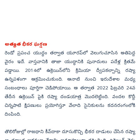
అత్యంత భీకర ఘర్షణ
రెండో ప్రపంచ యుద్ధం తర్వాత యూరప్‌లో వెలుగుచూసిన అతిపెద్ద
వైరం ఇదే. వాస్తవానికి తాజా యుద్ధానికి పునాదులు పదేళ్ల క్రితమే
పడ్డాయి. 2014లో ఉక్రెయిన్‌లోని క్రిమియా ద్వీపకల్పాన్ని రష్యా
ఉన్నపళంగా ఆక్రమించుకుంది. ఆనాటి నుంచి ఇరుదేశాల మధ్య
సంబంధాలు పూర్తిగా చెడిపోయాయి. ఆ తర్వాత 2022 ఫిబ్రవరి 24వ
తేదీన ఉక్రెయిన్‌ పైకి రష్యా దండయాత్ర మొదలెట్టింది. వందల కొద్దీ
చిన్నపాటి క్షిపణులు ప్రయోగిస్తూ వేలాది సైనికులను కదనరంగంలోకి
దింపింది.
తొలిరోజుల్లో రాజధాని కీవ్‌దాకా దూసుకొచ్చి భీకర దాడులు చేసిన రష్యా