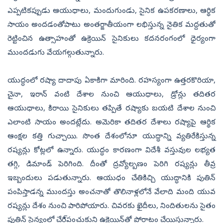
ఎప్పటికప్పుడు ఆయుధాలు, మందుగుండు, సైనిక ఉపకరణాలు, ఆర్థిక
సాయం అందడంతోపాటు అంతర్జాతీయంగా లభిస్తున్న నైతిక మద్దతుతో
రెట్టించిన ఉత్సాహంతో ఉక్రెయిన్‌ సైనికులు కదనరంగంలో ధైర్యంగా
ముందడుగు వేయగల్గుతున్నారు.
యుద్ధంలో రష్యా దాదాపు ఏకాకిగా మారింది. రహస్యంగా ఉత్తరకొరియా,
చైనా, ఇరాన్‌ వంటి దేశాల నుంచి ఆయుధాలు, డ్రోన్లు తదితర
ఆయుధాలు, కిరాయి సైనికులు తప్పితే రష్యాకు బయటి దేశాల నుంచి
ఎలాంటి సాయం అందట్లేదు. అమెరికా తదితర దేశాలు రష్యాపై ఆర్థిక
ఆంక్షల కత్తి గుచ్చాయి. సొంత దేశంలోనూ యుద్ధాన్ని వ్యతిరేకిస్తున్న
రష్యన్లు కోట్లలో ఉన్నారు. యుద్ధం కారణంగా విదేశీ వస్తువుల లభ్యత
తగ్గి, డిమాండ్‌ పెరిగింది. దీంతో ద్రవ్యోల్బణం పెరిగి రష్యన్లు తీవ్ర
ఇబ్బందులు పడుతున్నారు. ఆయుధం చేతికిచ్చి యుద్ధానికి పుతిన్‌
పంపిస్తాడన్న ముందస్తు అంచనాతో తొలినాళ్లలోనే వేలాది మంది యువ
రష్యన్లు దేశం నుంచి పారిపోయారు. చివరకు ఖైదీలు, నిందితులను సైతం
పుతిన్‌ సైన్యంలో చేరి్పంచుకుని ఉక్రెయిన్‌తో పోరాటం చేయిస్తున్నారు.