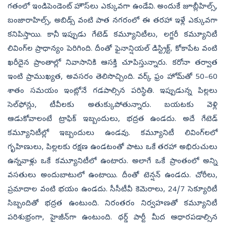
గతంలో ఇండిపెండెంట్‌ హౌస్‌లు ఎక్కువగా ఉండేవి. అందుకే జూబ్లీహిల్స్,
బంజారాహిల్స్, అబిడ్స్‌ వంటి పాత నగరంలో ఈ తరహా ఇళ్లే ఎక్కువగా
కనిపిస్తాయి. కానీ, ఇప్పుడు గేటెడ్‌ కమ్యూనిటీలు, లగ్జరీ కమ్యూనిటీ
లివింగ్‌ల ప్రాధాన్యం పెరిగింది. దీంతో ఫైనాన్షియల్‌ డిస్ట్రిక్ట్, కోకాపేట వంటి
ఖరీదైన ప్రాంతాల్లో నివాసానికి ఆసక్తి చూపిస్తున్నారు. కరోనా తర్వాత
ఇంటి ప్రాముఖ్యత, అవసరం తెలిసొచ్చింది. వర్క్‌ ఫ్రం హోమ్‌తో 50–60
శాతం సమయం ఇంట్లోనే గడపాల్సిన పరిస్థితి. ఇప్పుడున్న పిల్లలు
సెల్‌ఫోన్లు, టీవీలకు అతుక్కుపోతున్నారు. బయటకు వెళ్లి
ఆడుకోవాలంటే ట్రాఫిక్‌ ఇబ్బందులు, భద్రత ఉండదు. అదే గేటెడ్‌
కమ్యూనిటీల్లో ఇబ్బందులు ఉండవు. కమ్యూనిటీ లివింగ్‌లలో
గృహిణులు, పిల్లలకు రక్షణ ఉండటంతో పాటు ఒకే తరహా అభిరుచులు
ఉన్నవాళ్లు ఒకే కమ్యూనిటీలో ఉంటారు. అలాగే ఒకే ప్రాంతంలో అన్ని
వసతులు అందుబాటులో ఉంటాయి. దీంతో టెన్షన్‌ ఉండదు. చోరీలు,
ప్రమాదాల వంటి భయం ఉండదు. సీసీటీవీ కెమెరాలు, 24/7 సెక్యూరిటీ
సిబ్బందితో భద్రత ఉంటుంది. నిరంతరం నిర్వహణతో కమ్యూనిటీ
పరిశుభ్రంగా, హైజీన్‌గా ఉంటుంది. థర్డ్‌ పార్టీ మీద ఆధారపడాల్సిన