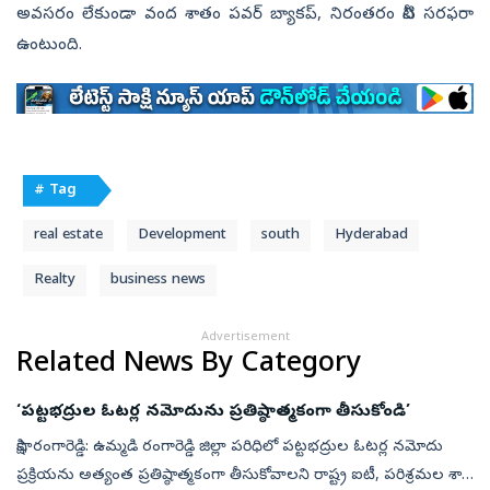
అవసరం లేకుండా వంద శాతం పవర్‌ బ్యాకప్, నిరంతరం నీటి సరఫరా
ఉంటుంది.
# Tag
real estate
Development
south
Hyderabad
Realty
business news
Advertisement
Related News By Category
‘పట్టభద్రుల ఓటర్ల నమోదును ప్రతిష్ఠాత్మకంగా తీసుకోండి’
సాక్షి, రంగారెడ్డి: ఉమ్మడి రంగారెడ్డి జిల్లా పరిధిలో పట్టభద్రుల ఓటర్ల నమోదు
ప్రక్రియను అత్యంత ప్రతిష్ఠాత్మకంగా తీసుకోవాలని రాష్ట్ర ఐటీ, పరిశ్రమల శాఖ