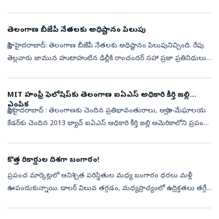
మంత్రి దుద్దిళ్ల శ్రీధర్ బాబు కాంగ్రెస్ పార్టీ శ్రే...
తెలంగాణ బీజేపీ నేతలకు అధిష్టానం పిలుపు
సాక్షి, హైదరాబాద్‌: తెలంగాణ బీజేపీ నేతలకు అధిష్టానం పిలుపునిచ్చింది. రేపు
తెల్లవారు జామున హుటాహుటిన ఢిల్లీకి రాంచందర్ సహా ప్రజా ప్రతినిధులు
బయలుదేరనున్నారు. బీజేపీ చీఫ్ రాంచందర్ రావు, ఎమ్మెల్యేలు, ఎమ్...
MIT హంఫ్రీ ఫెలోషిప్‌కు తెలంగాణ ఐఏఎస్ అధికారి కీర్తి జల్లి
ఎంపిక
సాక్షి,హైదరాబాద్‌ : తెలంగాణకు చెందిన ప్రతిభావంతురాలు, అస్సాం-మేఘాలయ
కేడర్‌కు చెందిన 2013 బ్యాచ్ ఐఏఎస్ అధికారి కీర్తి జల్లి అమెరికాలోని ప్రపంచ
ప్రఖ్యాత విద్యాసంస్థ మసాచుసెట్స్ ఇన్‌స్టిట్యూట్ ఆఫ్ టెక్న...
కొత్త రికార్డుల దిశగా బంగారం!
ప్రపంచ మార్కెట్లలో అనిశ్చిత పరిస్థితుల మధ్య బంగారం ధరలు మళ్లీ
ఊపందుకున్నాయి. డాలర్ విలువ తగ్గడం, మధ్యప్రాచ్యంలో ఉద్రిక్తతలు తగ్గే
అవకాశాలు ఉంటడం వల్ల గోల్డ్ మీద పెట్టుబడి పెట్టేవాళ్ల సంఖ్య పెరిగింది. ...