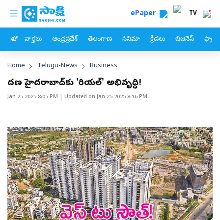
custom menu
Skip to main content
ePaper
TV
హోం
వార్తలు
ఆంధ్రప్రదేశ్
తెలంగాణ
సినిమా
క్రీడలు
బిజినెస్
ఫ్యామ
Breadcrumb
Home
Telugu-News
Business
దక్షిణ హైదరాబాద్‌కు 'రియల్‌' అభివృద్ధి!
Jan 25 2025 8:05 PM
| Updated on
Jan 25 2025 8:16 PM