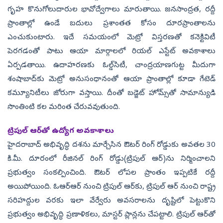
గృహ కొనుగోలుదారుల భావోద్వేగాలు మారుతాయి. జనసాంద్రత, రద్దీ
ప్రాంతాల్లో ఉండే బదులు ప్రశాంతత కోసం దూరప్రాంతాలను
ఎంచుకుంటారు. ఇదే సమయంలో మెట్రో విస్తరణతో కనెక్టివిటీ
పెరగడంతో పాటు ఆయా మార్గాలలో రియల్‌ ఎస్టేట్‌ అవకాశాలు
ఏర్పడతాయి. ఉదాహరణకు ఓల్డ్‌సిటీ, చాంద్రయాణగుట్ట మీదుగా
శంషాబాద్‌కు మెట్రో అనుసంధానంతో ఆయా ప్రాంతాల్లో కూడా గేటెడ్‌
కమ్యూనిటీలు జోరుగా వస్తాయి. దీంతో బడ్జెట్‌ హోమ్స్‌తో సామాన్యుడి
సొంతింటి కల మరింత చేరువవుతుంది.
ట్రిపుల్‌ ఆర్‌తో ఉద్యోగ అవకాశాలు
హైదరాబాద్‌ అభివృద్ధి దశను మార్చేసిన ఔటర్‌ రింగ్‌ రోడ్డుకు అవతల 30
కి.మీ. దూరంలో రీజినల్‌ రింగ్‌ రోడ్డు(ట్రిపుల్‌ ఆర్‌)ను నిర్మించాలని
ప్రభుత్వం సంకల్పించింది. ఔటర్‌ లోపల ప్రాంతం ఇప్పటికే రద్దీ
అయిపోయింది. ఓఆర్‌ఆర్‌ నుంచి ట్రిపుల్‌ ఆర్‌కు, ట్రిపుల్‌ ఆర్‌ నుంచి రాష్ట్ర
సరిహద్దుల వరకు ఇలా వేర్వేరు అవసరాలను దృష్టిలో పెట్టుకొని
ప్రభుత్వం అభివృద్ధి ప్రణాళికలు, మాస్టర్‌ ప్లాన్లను చేపట్టాలి. ట్రిపుల్‌ ఆర్‌తో