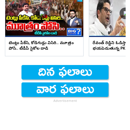
టెంట్లు పీకేసి, కోడిగుడ్లు విసిరి.. మూత్రం
రేవంత్ రెడ్డిని ఓడిస్తా..
పోసి.. టీడీపీ సైకోల దాడి
భయపెడుతున్న PK కామ
Advertisement