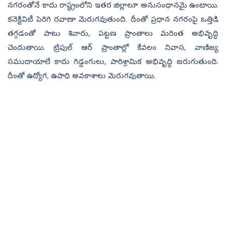
నగరంతోనే కాదు రాష్ట్రంలోని ఇతర జిల్లాలూ అనుసంధానమై ఉంటాయి.
కనెక్టివిటీ పెరిగి రవాణా మెరుగవుతుంది. దీంతో ప్రధాన నగరంపై ఒత్తిడి
తగ్గడంతో పాటు శివారు, పట్టణ ప్రాంతాలు మరింత అభివృద్ధి
చెందుతాయి. ట్రిపుల్‌ ఆర్‌ ప్రాంతాల్లో కేవలం నివాస, వాణిజ్య
సముదాయాలే కాదు గిడ్డంగులు, పారిశ్రామిక అభివృద్ధి జరుగుతుంది.
దీంతో ఉద్యోగ, ఉపాధి అవకాశాలు మెరుగవుతాయి.