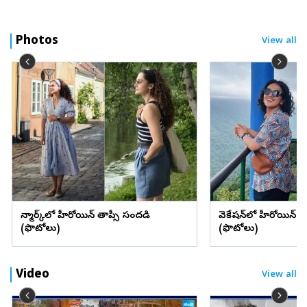
Photos
View all
డెన్మార్క్‌లో హీరోయిన్ తాప్సీ సందడి
వెకేషన్‌లో హీరోయిన్ శ్రద్
(ఫొటోలు)
(ఫొటోలు)
Video
View all