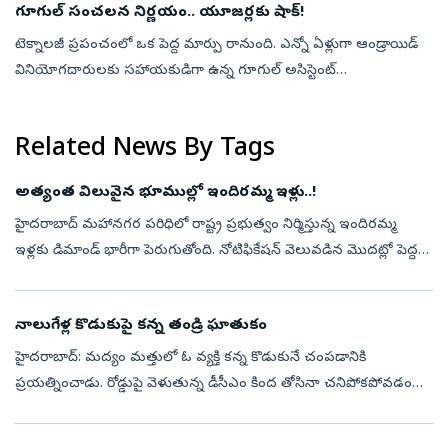
గూగుల్ సంచలన నిర్ణయం.. యూజర్లకు షాక్!
టెక్నాలజీ ప్రపంచంలో ఒక పెద్ద మార్పు రానుంది. ఎన్నో ఏళ్లుగా ఆండ్రాయిడ్
వినియోగదారులకు సహాయకుడిగా ఉన్న గూగుల్ అసిస్టెంట్
మాయమైపోతుంది. దీని స్థానాన్ని జెమినీ ఏఐ భర్తీ చేయనుంది. సెప్టెంబర్ 4
నుంచి ఆండ్రా...
Related News By Tags
అత్యంత విలువైన భూముల్లో ఇందిరమ్మ ఇళ్లు..!
హైదరాబాద్‌ మహానగర పరిధిలో రాష్ట్ర ప్రభుత్వం నిర్మిస్తున్న ఇందిరమ్మ
ఇళ్లకు డిమాండ్‌ భారీగా పెరుగుతోంది. నోటిఫికేషన్‌ వెలువడిన మొదట్లో పెద్దగా
ఆసక్తి చూపని ప్రజలు ఇటీవలి కాలంలో ఇందిరమ్మ ఇళ్లకు పెద్ద సం...
నాలుగేళ్ల కొడుకుపై కన్న తండ్రి ఘాతుకం
హైదరాబాద్: మద్యం మత్తులో ఓ వ్యక్తి కన్న కొడుకునే చంపడానికి
ప్రయత్నించాడు. రోడ్డుపై వెళుతున్న డీసీఎం కింద తోసినా చనిపోకపోవడంతో
ఫ్లై ఓవర్‌ పిల్లర్‌కేసి బాదాడు. అదృష్టవశాత్తు స్థానికులు అడ్డుకోవడంతో బాలు...