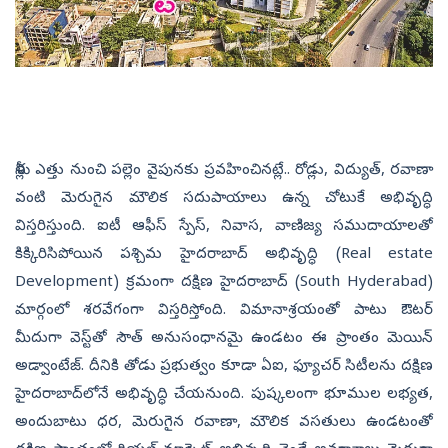
నీళ్లు ఎత్తు నుంచి పల్లెం వైపునకు ప్రవహించినట్లే.. రోడ్లు, విద్యుత్, రవాణా
వంటి మెరుగైన మౌలిక సదుపాయాలు ఉన్న చోటుకే అభివృద్ధి
విస్తరిస్తుంది. ఐటీ ఆఫీస్‌ స్పేస్, నివాస, వాణిజ్య సముదాయాలతో
కిక్కిరిసిపోయిన పశ్చిమ హైదరాబాద్‌ అభివృద్ధి (Real estate
Development) క్రమంగా దక్షిణ హైదరాబాద్‌ (South Hyderabad)
మార్గంలో శరవేగంగా విస్తరిస్తోంది. విమానాశ్రయంతో పాటు ఔటర్‌
మీదుగా వెస్ట్‌తో సౌత్‌ అనుసంధానమై ఉండటం ఈ ప్రాంతం మెయిన్‌
అడ్వాంటేజ్‌. దీనికి తోడు ప్రభుత్వం కూడా ఏఐ, ఫ్యూచర్‌ సిటీలను దక్షిణ
హైదరాబాద్‌లోనే అభివృద్ధి చేయనుంది. పుష్కలంగా భూముల లభ్యత,
అందుబాటు ధర, మెరుగైన రవాణా, మౌలిక వసతులు ఉండటంతో