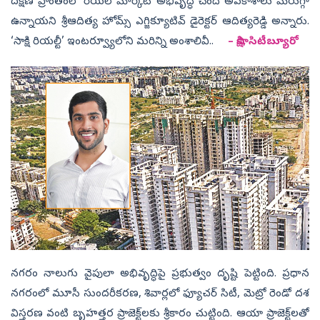
దక్షిణ ప్రాంతంలో రియల్‌ మార్కెట్‌ అభివృద్ధి చెందే అవకాశాలు మెరుగ్గా
ఉన్నాయని శ్రీఆదిత్య హోమ్స్‌ ఎగ్జిక్యూటివ్‌ డైరెక్టర్‌ ఆదిత్యరెడ్డి అన్నారు.
‘సాక్షి రియల్టీ’ ఇంటర్వ్యూలోని మరిన్ని అంశాలివీ..
– సాక్షి, సిటీబ్యూరో
నగరం నాలుగు వైపులా అభివృద్ధిపై ప్రభుత్వం దృష్టి పెట్టింది. ప్రధాన
నగరంలో మూసీ సుందరీకరణ, శివార్లలో ఫ్యూచర్‌ సిటీ, మెట్రో రెండో దశ
విస్తరణ వంటి బృహత్తర ప్రాజెక్ట్‌లకు శ్రీకారం చుట్టింది. ఆయా ప్రాజెక్ట్‌లతో