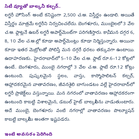
సిటీ వ్యూతో బాల్కనీ కల్చర్‌..
లగ్జరీ హౌసింగ్‌ అంటే కనిష్టంగా 2,500 చ.అ. విస్తీర్ణం ఉండాలి. అయితే
విస్తీర్ణం మాత్రమే లగ్జరీని నిర్వచించలేదు. బెంగళూరు, ముంబైలలో 3 వేల
చ.అ. ఫ్లాట్లనే ఉబర్‌ లగ్జరీ అపార్ట్‌మెంట్‌గా పరిగణిస్తారు. కానీ, మన దగ్గర 6,
8, 10 వేల చ.అ.ల్లో కూడా అపార్ట్‌మెంట్లు కూడా నిర్మిస్తున్నారు. అయినా
కూడా ఇతర మెట్రోలతో పోలిస్తే మన దగ్గరే ధరలు తక్కువగా ఉంటాయి.
ఉదాహరణకు.. హైదరాబాద్‌లో 5–10 వేల చ.అ. ఫ్లాట్‌ రూ.6–12 కోట్లలో
ఉంటే.. బెంగళూరు, ముంబై నగరాల్లో 3 వేల చ.అ. ఫ్లాటే రూ.12 కోట్లు
ఉంటుంది. పుష్కలమైన స్థలం, వాస్తు, కాస్మోపాలిటన్‌ కల్చర్,
ఆహ్లాదకరమైన వాతావరణం, జీవనశైలి బాగుండటం వల్లే హైదరాబాద్‌లో
లగ్జరీ ప్రాజెక్ట్‌లు వస్తున్నాయి. మన నగరంలో వాతావరణం ఆహ్లాదకరంగా
ఉంటుంది కాబట్టి విశాలమైన, డబుల్‌ హైట్‌ బాల్కనీలను వాడుతుంటారు.
అదే ముంబై, బెంగళూరు వంటి నగరాల్లో వాతావరణం పొల్యూషన్‌
కాబట్టి బాల్కనీలు అంతగా ఇష్టపడరు.
ఇంటి అవసరం పెరిగింది