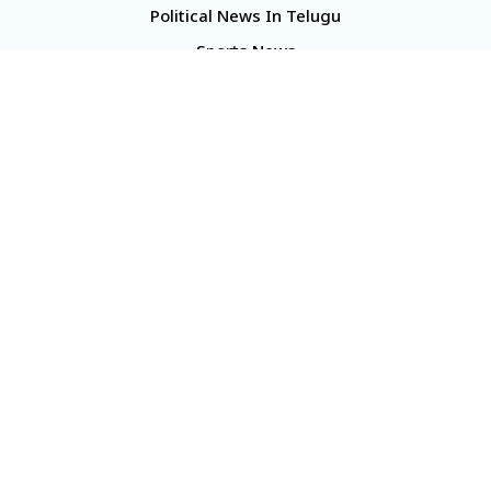
Political News In Telugu
Sports News
TS Politics News
Telangana News
Telugu Movie Reviews
Company
About Us
Contact Us
Media Kit
Terms And Conditions