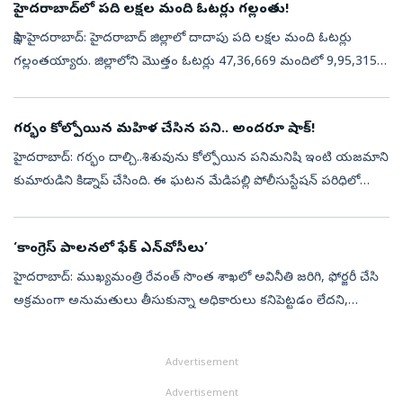
హైదరాబాద్‌లో పది లక్షల మంది ఓటర్లు గల్లంతు!
సాక్షి, హైదరాబాద్‌: హైదరాబాద్‌ జిల్లాలో దాదాపు పది లక్షల మంది ఓటర్లు
గల్లంతయ్యారు. జిల్లాలోని మొత్తం ఓటర్లు 47,36,669 మందిలో 9,95,315
మంది ఓటర్లు ఏమైపోయారో అధికారులకు అంతు చిక్కలేదు. మొత్తం
ఓటర్లలో ఇ...
గర్భం కోల్పోయిన మహిళ చేసిన పని.. అందరూ షాక్!
హైదరాబాద్‌: గర్భం దాల్చి..శిశువును కోల్పోయిన పనిమనిషి ఇంటి యజమాని
కుమారుడిని కిడ్నాప్‌ చేసింది. ఈ ఘటన మేడిపల్లి పోలీసుస్టేషన్‌ పరిధిలో
చోటు చేసుకుంది. గర్భం కోల్పోవడంతో తీవ్ర మానసిక ఆవేదనకు గురై ఈ
చర్...
‘కాంగ్రెస్ పాలనలో ఫేక్ ఎన్‌వోసీలు’
హైదరాబాద్‌: ముఖ్యమంత్రి రేవంత్‌ సొంత శాఖలో అవినీతి జరిగి, ఫోర్జరీ చేసి
అక్రమంగా అనుమతులు తీసుకున్నా అధికారులు కనిపెట్టడం లేదని,
ముఖ్యమంత్రి 18 గంటల రివ్యూ ఏమైందని బిఆర్ఎస్ రాష్ట్ర ప్రధాన కార్యదర్శి
డా...
Advertisement
Advertisement