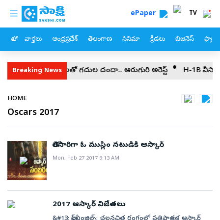
custom menu
Skip to main content
ePaper
TV
హోం
వార్తలు
ఆంధ్రప్రదేశ్
తెలంగాణ
సినిమా
క్రీడలు
బిజినెస్
ఫ్యామ
మలలో నకిలీ ఆధార్‌లతో గదుల దందా.. ఆరుగురి అరెస్ట్‌
H-1B వీసాదారుల
Breaking News
Breadcrumb
HOME
Oscars 2017
తొలిసారిగా ఓ ముస్లిం నటుడికి ఆస్కార్‌
Mon, Feb 27 2017 9:13 AM
2017 ఆస్కార్‌ విజేతలు
&#13; లాస్‌ఏంజిల్స్‌: చలనచిత్ర రంగంలో ప్రతిష్టాత్మక ఆస్కార్‌