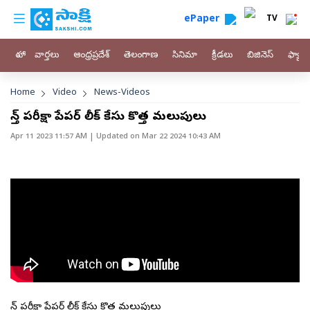
custom menu
Skip to main content
ePaper
TV
హోం
వార్తలు
ఆంధ్రప్రదేశ్
తెలంగాణ
సినిమా
క్రీడలు
బిజినెస్
ఫ్యామ
Breadcrumb
Home
Video
News-Videos
టెన్త్ పరీక్షా పేపర్ లీక్ కేసు కొత్త మలుపులు
Apr 11 2023 11:57 AM
| Updated on
Mar 22 2024 10:43 AM
టెన్త్ పరీక్షా పేపర్ లీక్ కేసు కొత్త మలుపులు