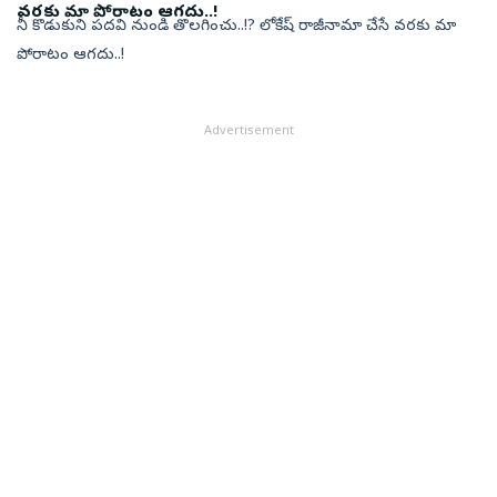
వరకు మా పోరాటం ఆగదు..!
నీ కొడుకుని పదవి నుండి తొలగించు..!? లోకేష్ రాజీనామా చేసే వరకు మా
పోరాటం ఆగదు..!
Advertisement