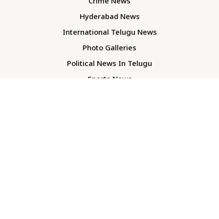
Crime News
Hyderabad News
International Telugu News
Photo Galleries
Political News In Telugu
Sports News
TS Politics News
Telangana News
Telugu Movie Reviews
Company
About Us
Contact Us