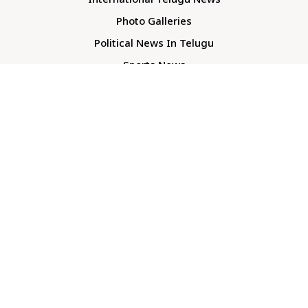
International Telugu News
Photo Galleries
Political News In Telugu
Sports News
TS Politics News
Telangana News
Telugu Movie Reviews
Company
About Us
Contact Us
Media Kit
Terms And Conditions