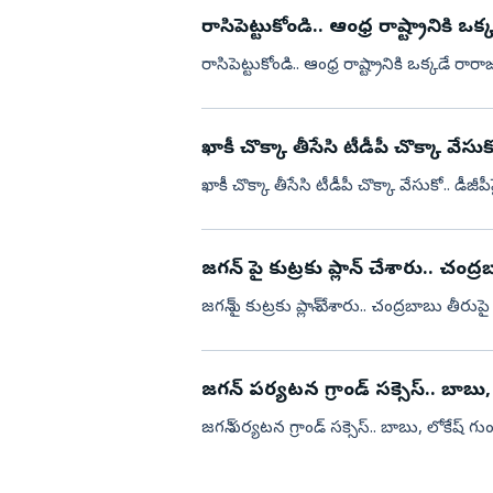
రాసిపెట్టుకోండి.. ఆంధ్ర రాష్ట్రానికి ఒక
విజయనగరం
రాసిపెట్టుకోండి.. ఆంధ్ర రాష్ట్రానికి ఒక్కడే రారా
పార్వతీపురం మన
పశ్చిమ గోదావర
ఏలూరు
ఖాకీ చొక్కా తీసేసి టీడీపీ చొక్కా వేసుక
వైఎస్సార్
ఖాకీ చొక్కా తీసేసి టీడీపీ చొక్కా వేసుకో.. డీజ
అన్నమయ్య
జగన్ పై కుట్రకు ప్లాన్ చేశారు.. చంద
జగన్ పై కుట్రకు ప్లాన్ చేశారు.. చంద్రబాబు తీర
జగన్ పర్యటన గ్రాండ్ సక్సెస్.. బాబు,
జగన్ పర్యటన గ్రాండ్ సక్సెస్.. బాబు, లోకేష్ గు