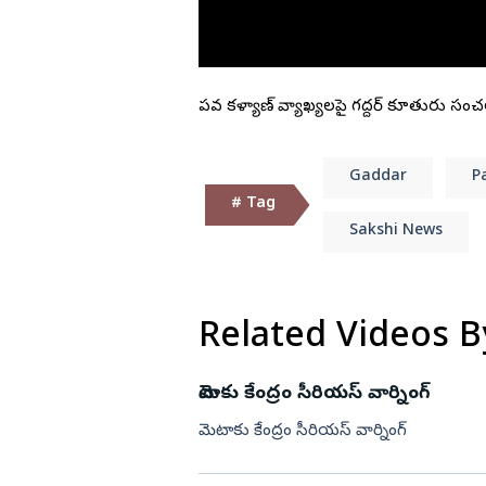
డా. బి ఆర్‌ అం
ఎడ్యుకేషన్
గుంటూరు
కర్ణాటక
బాపట్ల
తమిళనాడు
పవన్ కళ్యాణ్ వ్యాఖ్యలపై గద్దర్ కూతురు సంచ
పల్నాడు
ఢిల్లీ
కృష్ణా
మహారాష్ట్ర
Gaddar
P
ఎన్టీఆర్
# Tag
ఒడిశా
కర్నూలు
Sakshi News
నంద్యాల
ప్రకాశం
Related Videos B
శ్రీపొట్టి శ్రీరా
శ్రీకాకుళం
మెటాకు కేంద్రం సీరియస్ వార్నింగ్
విశాఖపట్నం
మెటాకు కేంద్రం సీరియస్ వార్నింగ్
అనకాపల్లి
అల్లూరి సీతా