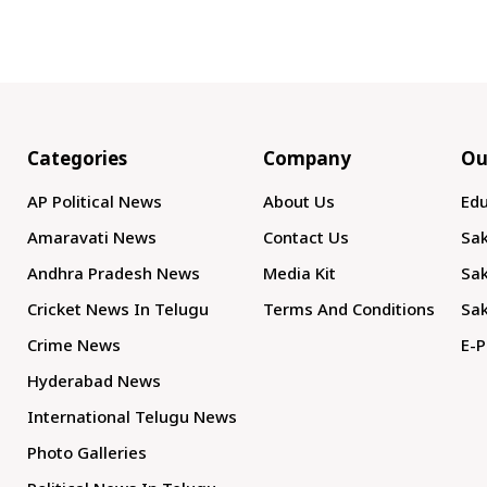
Categories
Company
Ou
AP Political News
About Us
Edu
Amaravati News
Contact Us
Sak
Andhra Pradesh News
Media Kit
Sak
Cricket News In Telugu
Terms And Conditions
Sak
Crime News
E-P
Hyderabad News
International Telugu News
Photo Galleries