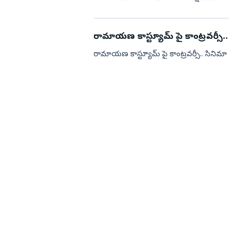
రామాయణ కాస్ట్యూమ్ పై కాంట్రవర్సీ.
రామాయణ కాస్ట్యూమ్ పై కాంట్రవర్సీ.. సినిమా