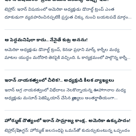
టెహ్రాన్‌: ఇరాన్ విషయంలో అమెరికా అధ్యక్షుడు డొనాల్డ్ ట్రంప్ ఎంత
దూకుడుగా వ్యవహరించినప్పటికీ ప్రస్తుత చిక్కు నుంచి బయటపడే మార్గం
కనుక్కోలేకపోతున్నారు. ఇరాన్‌పై ట్రంప్‌ దాడులు చేయిస్తున్నప్పటికీ, ఇప్పటి...
ఆ పెద్దమనిషిలా కాదు.. నేనైతే కుట్ర అనను!
అమెరికా అధ్యక్షుడు డొనాల్డ్‌ ట్రంప్‌, కెనడా ప్రధాని మార్క్‌ కార్నీల మధ్య
మాటల యుద్ధం మరోసారి తెరపైకి వచ్చింది. ఓ కార్యక్రమంలో పాల్గొన్న కార్నీకి
అనుకోని అవాంతరం ఎదురైంది. అయితే ఇదే అదనుగా ఆయన ట్రంప్‌ప...
ఇరాన్‌ నాయకత్వంలో చీలిక?.. అధ్యక్షుడి కీలక వ్యాఖ్యలు
ఇరాన్‌ అగ్ర నాయకత్వంలో విభేదాలు నెలకొన్నాయన్న ఊహాగానాల మధ్య
అధ్యక్షుడు మసూద్‌ పెజెష్కియాన్‌ చేసిన వ్యాఖ్యలు అంతర్జాతీయంగా
చర్చనీయాంశంగా మారాయి. సుప్రీం లీడర్‌ మొజ్తబా ఖమేనీతో ప్రస్తుతం
సంప్రదింపులు జర...
హోర్ముజ్ దౌత్యంలో ఇరాన్ సామ్రాజ్య కాంక్ష.. అమెరికా ఉక్కుపాదం!
టెహ్రాన్‌/వాషింగ్టన్‌: హోర్ముజ్ జలసంధిపై ఒమన్‌తో కుదుర్చుకుంటున్న ఒప్పందం