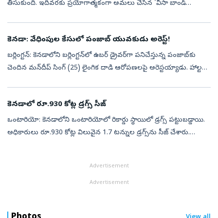
తీసుకుంది. ఇదివరకు ప్రయోగాత్మకంగా అమలు చేసిన 'వీసా బాండ్
ప్రోగ్రామ్'ను.. ఇప్పుడు శాశ్వతంగా అమలు చేయాలని నిర్ణయించింది. ఈ కొత్త
విధానం ప్రకారం.....
కెనడా: వేధింపుల కేసులో పంజాబ్ యువకుడు అరెస్ట్!
బర్లింగ్టన్‌: కెనడాలోని బర్లింగ్టన్‌లో ఉబర్ డ్రైవర్‌గా పనిచేస్తున్న పంజాబ్‌కు
చెందిన మన్‌దీప్ సింగ్ (25) లైంగిక దాడి ఆరోపణలపై అరెస్టయ్యాడు. హాల్టన్
ప్రాంతీయ పోలీసు సేవల (హెచ్‌ఆర్‌పీఎస్‌)వివరాల ప్రకారం...
కెనడాలో రూ.930 కోట్ల డ్రగ్స్‌ సీజ్‌
ఒంటారియో: కెనడాలోని ఒంటారియోలో రికార్డు స్థాయిలో డ్రగ్స్‌ పట్టుబడ్డాయి.
అధికారులు రూ.930 కోట్ల విలువైన 1.7 టన్నుల డ్రగ్స్‌ను సీజ్‌ చేశారు.
ఇందుకు సంబంధించి 19 మందిని అరెస్ట్‌ చేశారు. వీరిలో అత్యధికులు...
Advertisement
Advertisement
Photos
View all