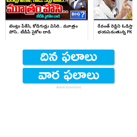
టెంట్లు పీకేసి, కోడిగుడ్లు విసిరి.. మూత్రం
రేవంత్ రెడ్డిని ఓడిస్తా..
పోసి.. టీడీపీ సైకోల దాడి
భయపెడుతున్న PK కామ
Advertisement