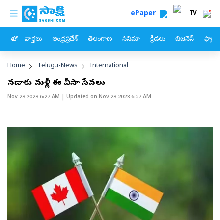
custom menu
Skip to main content
ePaper
TV
హోం
వార్తలు
ఆంధ్రప్రదేశ్
తెలంగాణ
సినిమా
క్రీడలు
బిజినెస్
ఫ్యామ
Breadcrumb
Home
Telugu-News
International
కెనడాకు మళ్లీ ఈ వీసా సేవలు
Nov 23 2023 6:27 AM
| Updated on
Nov 23 2023 6:27 AM