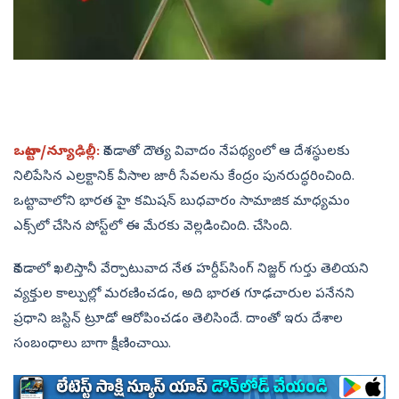
ఒట్టావా/న్యూఢిల్లీ:
కెనడాతో దౌత్య వివాదం నేపథ్యంలో ఆ దేశస్థులకు
నిలిపేసిన ఎల్రక్టానిక్‌ వీసాల జారీ సేవలను కేంద్రం పునరుద్ధరించింది.
ఒట్టావాలోని భారత హై కమిషన్‌ బుధవారం సామాజిక మాధ్యమం
ఎక్స్‌లో చేసిన పోస్ట్‌లో ఈ మేరకు వెల్లడించింది. చేసింది.
కెనడాలో ఖలిస్తానీ వేర్పాటువాద నేత హర్దీప్‌సింగ్‌ నిజ్జర్‌ గుర్తు తెలియని
వ్యక్తుల కాల్పుల్లో మరణించడం, అది భారత గూఢచారుల పనేనని
ప్రధాని జస్టిన్‌ ట్రూడో ఆరోపించడం తెలిసిందే. దాంతో ఇరు దేశాల
సంబంధాలు బాగా క్షీణించాయి.