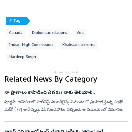
# Tag
Canada
Diplomatic relations
Visa
Indian High Commission
Khalistani terrorist
Hardeep Singh
Advertisement
Related News By Category
నా ప్రాణాలు కాపాడింది ఎవరు? నాకు తెలియాలి..
వాషింగ్టన్‌: అమెరికాలో సౌత్‌వెస్ట్ ఎయిర్‌లైన్స్ విమానంలో ప్రయాణిస్తున్న పాట్రిక్
మెక్‌గీ (77) అనే వృద్ధుడికి గుండెపోటు వచ్చింది. ఆ సమయంలో విమానంలో
ఉన్న ఇద్దరు నర్సులు వెంటనే సీపీఆర్ చేసి ఆయన ప్రాణాలు ...
ఇరాన్‌ విషయంలో ట్రంప్‌ చేయని ఒకేఒక్క ‘తప్పు’ ఇదే..