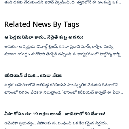
తుది దశకు చేరుకుందని ఇరాన్ వెల్లడించింది. త్వరలోనే ఈ అంశంపై ఒక
ప్రకటన వెలువడే అవకాశం ఉందని అమెరికా అధ్యక్షుడు డొనాల్డ్ ట్రంప్ ...
Related News By Tags
ఆ పెద్దమనిషిలా కాదు.. నేనైతే కుట్ర అనను!
అమెరికా అధ్యక్షుడు డొనాల్డ్‌ ట్రంప్‌, కెనడా ప్రధాని మార్క్‌ కార్నీల మధ్య
మాటల యుద్ధం మరోసారి తెరపైకి వచ్చింది. ఓ కార్యక్రమంలో పాల్గొన్న కార్నీకి
అనుకోని అవాంతరం ఎదురైంది. అయితే ఇదే అదనుగా ఆయన ట్రంప్‌ప...
కరీబియన్‌ వేడుక... కెనడా వేదిక
ఉత్తర అమెరికాలోనే అతిపెద్ద కరీబియన్‌ సాంస్కృతిక వేడుకకు కెనడాలోని
టొరంటో నగరం వేదికగా నిలుస్తోంది. ‘టొరంటో కరీబియన్‌ కార్నివాల్‌’ ఈ ఏడాది
59వ వసంతంలోకి అడుగుపెట్టింది.ఈ వేడుకల్లో అత్యంత కీలకమైన గ్రాండ...
వీసా కోసం రూ.19 లక్షల బాండ్.. జాబితాలో 50 దేశాలు!
అమెరికా ప్రభుత్వం.. వీసాలకు సంబంధించి ఒక కీలకమైన నిర్ణయం