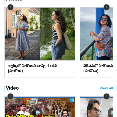
డెన్మార్క్‌లో హీరోయిన్ తాప్సీ సందడి
వెకేషన్‌లో హీరోయిన్ శ్రద్
(ఫొటోలు)
(ఫొటోలు)
Video
View all