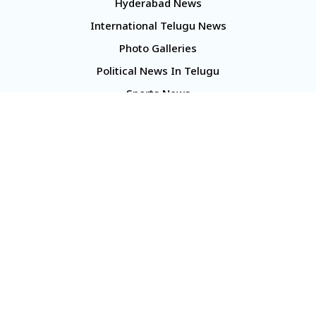
Hyderabad News
International Telugu News
Photo Galleries
Political News In Telugu
Sports News
TS Politics News
Telangana News
Telugu Movie Reviews
Company
About Us
Contact Us
Media Kit