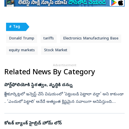
# Tag
Donald Trump
tariffs
Electronics Manufacturing Base
equity markets
Stock Market
Advertisement
Related News By Category
పోర్ట్‌ఫోలియోకి స్థిరత్వం, వృద్ధికి దన్ను
స్టాక్‌ మార్కెట్లలో ఇన్వెస్ట్‌ చేసే విషయంలో ‘పెట్టుబడి పెట్టాలా వద్దా’ అని కాకుండా
.. ‘ఎందులో పెట్టాలి’ అనేదే అత్యంత క్లిష్టమైన సవాలుగా అనిపిస్తుంది.
సాధారణంగా చాలాకాలంగా లార్జ్‌ క్యాప్‌ కంపెనీలు స్థి...
కోటక్‌ బ్యాంక్‌ హైబ్రిడ్‌ హోమ్‌ లోన్‌