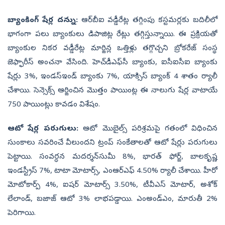
బ్యాంకింగ్‌ షేర్ల దన్ను:
ఆర్‌బీఐ వడ్డీరేట్ల తగ్గింపు కస్టమర్లకు బదిలీలో
భాగంగా పలు బ్యాంకులు డిపాజిట్ల రేట్లు తగ్గిస్తున్నాయి. ఈ ప్రక్రియతో
బ్యాంకుల నికర వడ్డీరేట్ల మార్జిన్ల ఒత్తిళ్లు తగ్గొచ్చని బ్రోకరేజ్‌ సంస్థ
జెఫ్ఫారీస్‌ అంచనా వేసింది. హెచ్‌డీఎఫ్‌సీ బ్యాంకు, ఐసీఐసీఐ బ్యాంకు
షేర్లు 3%, ఇండస్‌ఇండ్‌ బ్యాంకు 7%, యాక్సిస్‌ బ్యాంక్‌ 4 శాతం ర్యాలీ
చేశాయి. సెన్సెక్స్‌ ఆర్జించిన మొత్తం పాయింట్ల ఈ నాలుగు షేర్ల వాటాయే
750 పాయింట్లు కావడం విశేషం.
ఆటో షేర్ల పరుగులు:
ఆటో మొబైల్స్‌ పరిశ్రమపై గతంలో విధించిన
సుంకాలు సవరించే వీలుందని ట్రంప్‌ సంకేతాలతో ఆటో షేర్లు పరుగులు
పెట్టాయి. సంవర్ధన మదర్శన్‌సుమీ 8%, భారత్‌ ఫోర్జ్, బాలకృష్ణ
ఇండస్ట్రీస్‌ 7%, టాటా మోటార్స్, ఎంఆర్‌ఎఫ్‌ 4.50% ర్యాలీ చేశాయి. హీరో
మోటోకార్ప్‌ 4%, ఐషర్‌ మోటార్స్‌ 3.50%, టీవీఎస్‌ మోటార్, అశోక్‌
లేలాండ్, బజాజ్‌ ఆటో 3% లాభపడ్డాయి. ఎంఅండ్‌ఎం, మారుతీ 2%
పెరిగాయి.