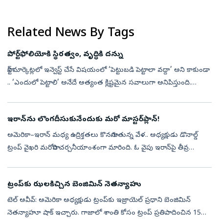
వాడకంలోనూ ‘పొదుపుగా..’ అని చెబుతూనే ఉంటారు. అవసరం లేనివి
కొనొద్దన...
Related News By Tags
పోర్ట్‌ఫోలియోకి స్థిరత్వం, వృద్ధికి దన్ను
స్టాక్‌ మార్కెట్లలో ఇన్వెస్ట్‌ చేసే విషయంలో ‘పెట్టుబడి పెట్టాలా వద్దా’ అని కాకుండా
.. ‘ఎందులో పెట్టాలి’ అనేదే అత్యంత క్లిష్టమైన సవాలుగా అనిపిస్తుంది.
సాధారణంగా చాలాకాలంగా లార్జ్‌ క్యాప్‌ కంపెనీలు స్థి...
ఇరాన్‌ను లొంగదీసుకునేందుకు మరో మాస్టర్‌ప్లాన్‌!
అమెరికా–ఇరాన్‌ మధ్య ఉద్రిక్తతలు కొనసాగుతున్న వేళ.. అధ్యక్షుడు డొనాల్డ్‌
ట్రంప్‌ వైఖరి మరోసారి చర్చనీయాంశంగా మారింది. ఓ వైపు ఇరాన్‌పై తీవ్ర
హెచ్చరికలు చేస్తూ.. మరోవైపు చర్చలకు తలుపులు తెరిచి ఉంచుతున్న ...
ట్రంప్‌కు ఝలకిచ్చిన బెంజిమిన్‌ నెతన్యాహు
టెల్‌ అవీవ్‌: అమెరికా అధ్యక్షుడు ట్రంప్‌కు ఇజ్రాయెల్‌ ప్రధాని బెంజిమిన్‌
నెతన్యాహూ షాక్ ఇచ్చారు. గాజాలో శాంతి కోసం ట్రంప్ ప్రతిపాదించిన 15