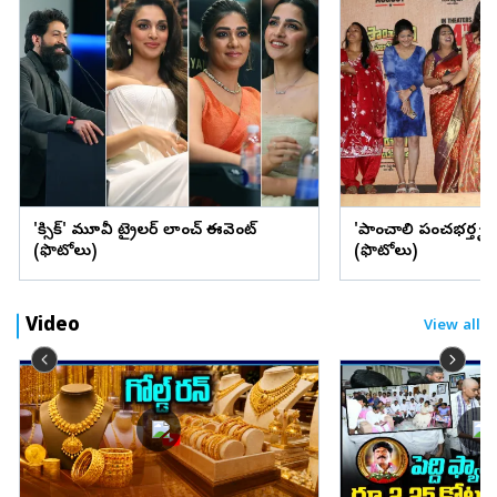
'టాక్సిక్' మూవీ ట్రైలర్‌ లాంచ్‌ ఈవెంట్‌
'పాంచాలి పంచభర్తృక' స
(ఫొటోలు)
(ఫొటోలు)
Video
View all