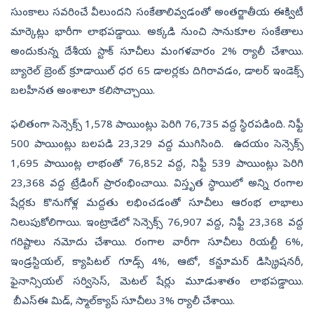
సుంకాలు సవరించే వీలుందని సంకేతాలివ్వడంతో అంతర్జాతీయ ఈక్విటీ
మార్కెట్లు భారీగా లాభపడ్డాయి. అక్కడి నుంచి సానుకూల సంకేతాలు
అందుకున్న దేశీయ స్టాక్‌ సూచీలు మంగళవారం 2% ర్యాలీ చేశాయి.
బ్యారెల్‌ బ్రెంట్‌ క్రూడాయిల్‌ ధర 65 డాలర్లకు దిగిరావడం, డాలర్‌ ఇండెక్స్‌
బలహీనత అంశాలూ కలిసొచ్చాయి.
ఫలితంగా సెన్సెక్స్‌ 1,578 పాయింట్లు పెరిగి 76,735 వద్ద స్థిరపడింది. నిఫ్టీ
500 పాయింట్లు బలపడి 23,329 వద్ద ముగిసింది. ఉదయం సెన్సెక్స్‌
1,695 పాయింట్ల లాభంతో 76,852 వద్ద, నిఫ్టీ 539 పాయింట్లు పెరిగి
23,368 వద్ద ట్రేడింగ్‌ ప్రారంభించాయి. విస్తృత స్థాయిలో అన్ని రంగాల
షేర్లకు కొనుగోళ్ల మద్దతు లభించడంతో సూచీలు ఆరంభ లాభాలు
నిలుపుకోలిగాయి. ఇంట్రాడేలో సెన్సెక్స్‌ 76,907 వద్ద, నిఫ్టీ 23,368 వద్ద
గరిష్టాలు నమోదు చేశాయి. రంగాల వారీగా సూచీలు రియల్టీ 6%,
ఇండ్రస్టియల్, క్యాపిటల్‌ గూడ్స్‌ 4%, ఆటో, కన్జూమర్‌ డిస్క్రిషనరీ,
ఫైనాన్సియల్‌ సర్విసెస్, మెటల్‌ షేర్లు మూడుశాతం లాభపడ్డాయి.
బీఎస్‌ఈ మిడ్, స్మాల్‌క్యాప్‌ సూచీలు 3% ర్యాలీ చేశాయి.