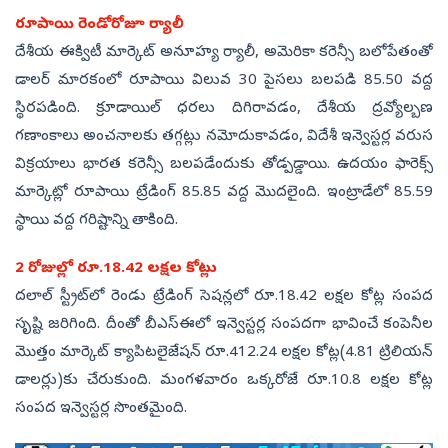
రూపాయి రెండోరోజూ ర్యాలీ
దేశీయ ఈక్విటీ మార్కెట్‌ అనూహ్య ర్యాలీ, అమెరికా కరెన్సీ బలోపేతంతో
డాలర్‌ మారకంలో రూపాయి విలువ 30 పైసలు బలపడి 85.50 వద్ద
స్థిరపడింది. క్రూడాయిల్‌ ధరలు దిగిరావడం, దేశీయ ద్రవ్యోల్బణ
గణాంకాలు అంచనాలకు తగ్గట్లు నమోదుకావడం, విదేశీ ఇన్వెస్టర్ల వరుస
విక్రయాలు భారత కరెన్సీ బలపడేందుకు తోడ్పడ్డాయి. ఉదయం ఫారెక్స్‌
మార్కెట్లో రూపాయి ట్రేడింగ్‌ 85.85 వద్ద మొదలైంది. ఇంట్రాడేలో 85.59
స్థాయి వద్ద గరిష్టాన్ని తాకింది.
2 రోజుల్లో రూ.18.42 లక్షల కోట్లు
దలాల్‌ స్ట్రీట్‌లో రెండు ట్రేడింగ్‌ సెషన్లలో రూ.18.42 లక్షల కోట్ల సంపద
సృష్టి జరిగింది. దీంతో బీఎస్‌ఈలో ఇన్వెస్టర్ల సంపదగా భావించే కంపెనీల
మొత్తం మార్కెట్‌ క్యాపిటలైజేషన్‌ రూ.412.24 లక్షల కోట్ల(4.81 ట్రిలియన్‌
డాలర్లు)కు చేరుకుంది. మంగళవారం ఒక్కరోజే రూ.10.8 లక్షల కోట్ల
సంపద ఇన్వెస్టర్ల సొంతమైంది.