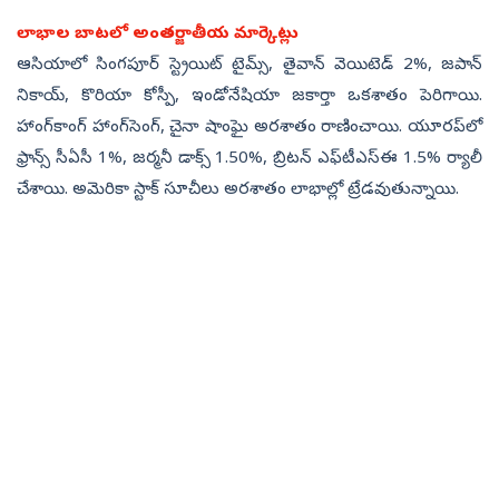
లాభాల బాటలో అంతర్జాతీయ మార్కెట్లు
ఆసియాలో సింగపూర్‌ స్ట్రెయిట్‌ టైమ్స్, తైవాన్‌ వెయిటెడ్‌ 2%, జపాన్‌
నికాయ్, కొరియా కోస్పీ, ఇండోనేషియా జకార్తా ఒకశాతం పెరిగాయి.
హాంగ్‌కాంగ్‌ హాంగ్‌సెంగ్, చైనా షాంఘై అరశాతం రాణించాయి. యూరప్‌లో
ఫ్రాన్స్‌ సీఏసీ 1%, జర్మనీ డాక్స్‌ 1.50%, బ్రిటన్‌ ఎఫ్‌టీఎస్‌ఈ 1.5% ర్యాలీ
చేశాయి. అమెరికా స్టాక్‌ సూచీలు అరశాతం లాభాల్లో ట్రేడవుతున్నాయి.