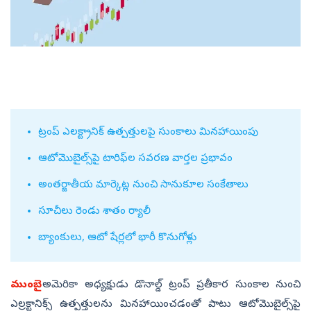
ట్రంప్‌ ఎలక్ట్రానిక్‌ ఉత్పత్తులపై సుంకాలు మినహాయింపు
ఆటోమొబైల్స్‌పై టారిఫ్‌ల సవరణ వార్తల ప్రభావం
అంతర్జాతీయ మార్కెట్ల నుంచి సానుకూల సంకేతాలు
సూచీలు రెండు శాతం ర్యాలీ
బ్యాంకులు, ఆటో షేర్లలో భారీ కొనుగోళ్లు
ముంబై:
అమెరికా అధ్యక్షుడు డొనాల్డ్‌ ట్రంప్‌ ప్రతీకార సుంకాల నుంచి
ఎల్రక్టానిక్స్‌ ఉత్పత్తులను మినహాయించడంతో పాటు ఆటోమొబైల్స్‌పై