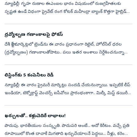
న్యూఢిల్లీ: గృహ రుణాల ఈఎంఐల భారం విషయంలో రుణగ్రహీతలకు
స్పష్టత ఉండే విధంగా ప్రైవేట్‌ రంగ కోటక్‌ మహీంద్రా బ్యాంక్‌ కొత్తగా హైబ్రిడ్‌
హోమ్‌ లోన్‌ పథకాన్ని ప్రవేశపెట్టింది. దీనితో వడ్డీ రేటు 65 నెలల వరకు ...
ద్రవ్యోల్బణ గణాంకాలపై ఫోకస్‌
దేశీ స్టాక్‌ మార్కెట్లలో ట్రెండ్‌ను ఈ వారం ప్రధానంగా రిటైల్, హోల్‌సేల్‌ ధరల
(ద్రవ్యోల్బణం) గణాంకాలతోపాటు.. పలు ఇతర అంశాలు నిర్దేశించనున్నాయి.
ఓవైపు పశ్చిమాసియా వివాదాలు కొనసాగుతుండగా, మరోపక్క చమురు ధర...
లిస్టింగ్‌కు 5 కంపెనీలు రెడీ
న్యూఢిల్లీ: ఈ వారం ప్రైమరీ మార్కెట్లు సందడి చేయనున్నాయి. ఇప్పటికే లీప్‌
ఇండియా, టెక్నోక్రాఫ్ట్‌ వెంచర్స్‌ ఐపీవోలు ప్రారంభంకాగా.. మిల్కీ మిస్ట్‌ డయిరీ
ఫుడ్, ఆటో విడిభాగాల ధూత్‌ ట్రాన్స్‌మిషన్, టెమాసెక్...
ఖర్చులతో.. కళ్లుచెదిరే లాభాలు!
పొదుపు. భారతీయుల సంస్కృతి. పొదుపరి అంటే... అదో కిరీటం. వచ్చే ప్రతి
రూపాయిలో కొంత దాచాకే మిగతాది ఖర్చుచేయాలనే పెద్దలు... నీళ్లు, కరెంటు