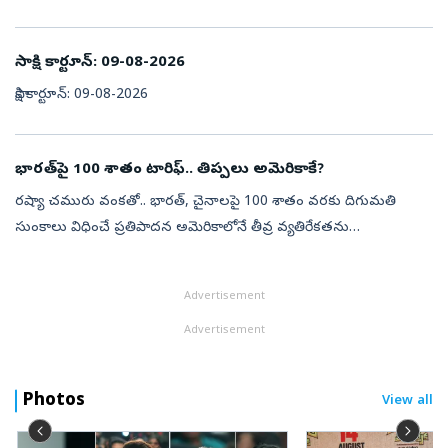
సూత్రాల శాంతి ప్రణాళికను ఇజ్రాయెల్ తిరస్కరించిందన్నారు. ఈ ప్ర...
సాక్షి కార్టూన్‌: 09-08-2026
సాక్షి కార్టూన్‌: 09-08-2026
భారత్‌పై 100 శాతం టారిఫ్‌.. తిప్పలు అమెరికాకే?
రష్యా చమురు వంకతో.. భారత్‌, చైనాలపై 100 శాతం వరకు దిగుమతి
సుంకాలు విధించే ప్రతిపాదన అమెరికాలోనే తీవ్ర వ్యతిరేకతను
ఎదుర్కొంటోంది. ఈ నిర్ణయం అమెరికా ప్రయోజనాలకే నష్టం కలిగిస్తుందని
రిపబ్లికన్‌ సెనేటర్‌ ...
Advertisement
Advertisement
Photos
View all