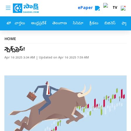
custom menu
Skip to main content
ePaper
TV
హోం
వార్తలు
ఆంధ్రప్రదేశ్
తెలంగాణ
సినిమా
క్రీడలు
బిజినెస్
ఫ్యామ
Breadcrumb
HOME
సెన్సెక్స్‌ప్రెస్‌!
Apr 16 2025 3:34 AM
| Updated on
Apr 16 2025 7:59 AM