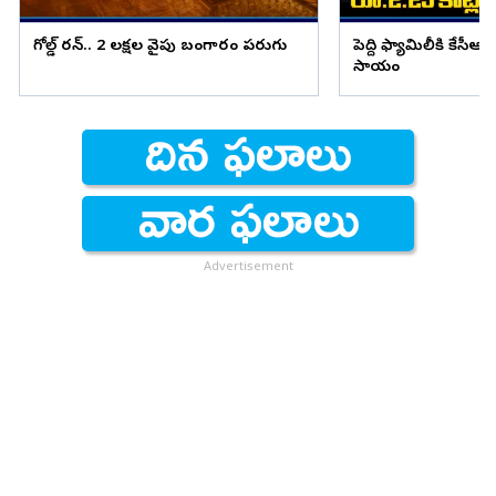
గోల్డ్ రన్.. 2 లక్షల వైపు బంగారం పరుగు
పెద్ది ఫ్యామిలీకి కేసీఆర
సాయం
Advertisement