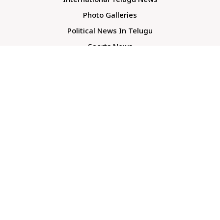
International Telugu News
Photo Galleries
Political News In Telugu
Sports News
TS Politics News
Telangana News
Telugu Movie Reviews
Company
About Us
Contact Us
Media Kit
Terms And Conditions