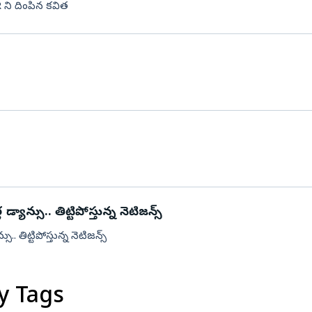
 ని దింపిన కవిత
నిజామాబాద్
్యం
కామారెడ్డి
ి
రంగారెడ్డి
వికారాబాద్
వరంగల్
హన్మకొండ
జనగాం
జయశంకర్
మహబూబాబాద్
డ్యాన్సు.. తిట్టిపోస్తున్న నెటిజన్స్
ములుగు
ు.. తిట్టిపోస్తున్న నెటిజన్స్
y Tags