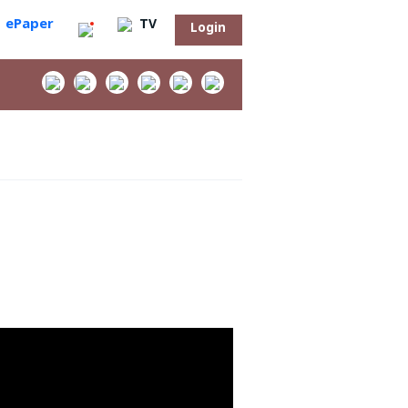
ePaper
TV
Login
‌
సా?