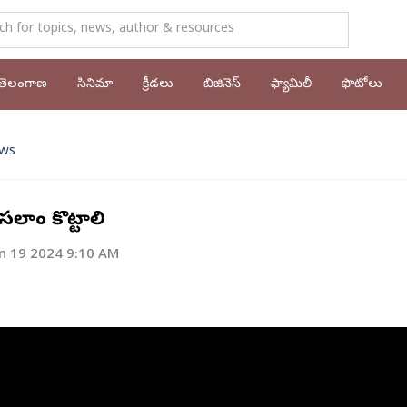
తెలంగాణ
సినిమా
క్రీడలు
బిజినెస్
ఫ్యామిలీ
ఫొటోలు
తెలంగాణ వార్తలు
సమస్తం
సమస్తం
సమస్తం
సమస్తం
న్యూస్
ws
హైదరాబాద్
టాలీవుడ్
క్రికెట్
మార్కెట్
ఉమెన్‌ పవర్‌
సినిమా
ఆదిలాబాద్
బిగ్ బాస్
ఇతర క్రీడలు
టెక్నాలజీ
వింతలు విశేషాలు
క్రీడలు
సలాం కొట్టాలి
కొమరం భీమ్
రివ్యూలు
కార్పొరేట్
ఫన్ డే
బిజినెస్
n 19 2024 9:10 AM
నిర్మల్
గాసిప్స్
రియల్టీ
లైఫ్‌స్టైల్‌
వైఎస్‌ జగన్
కరీంనగర్
ఓటీటీ
ఆటోమొబైల్
ఎక్స్‌ట్రా
ఫ్యామిలీ
మంచిర్యాల
బాలీవుడ్
పర్సనల్‌ ఫైనాన్స్‌
ఈవెంట్స్
ి
జగిత్యాల
సౌత్‌ ఇండియా
ఎకానమీ
భక్తి
పెద్దపల్లి
హాలీవుడ్
మీకు తెలు