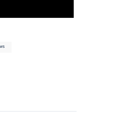
లు
ws