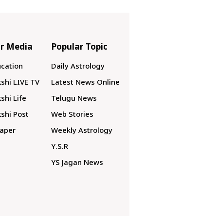
r Media
Popular Topic
cation
Daily Astrology
shi LIVE TV
Latest News Online
shi Life
Telugu News
shi Post
Web Stories
aper
Weekly Astrology
Y.S.R
YS Jagan News