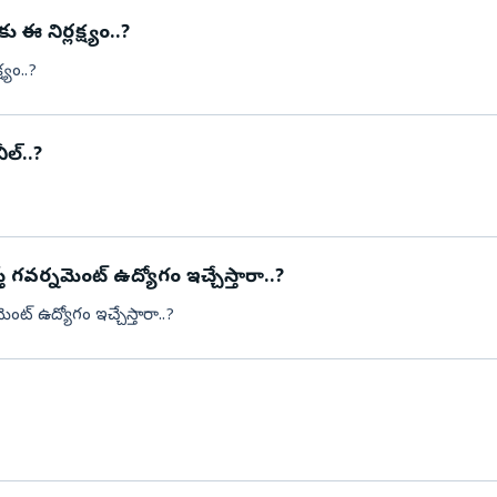
 నిర్లక్ష్యం..?
్యం..?
ీల్..?
ే గవర్నమెంట్ ఉద్యోగం ఇచ్చేస్తారా..?
ెంట్ ఉద్యోగం ఇచ్చేస్తారా..?