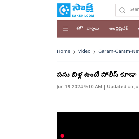
Skip to main content
custom menu
హోం
వార్తలు
ఆంధ్రప్రదేశ్
పాలిటిక్స్
ఏపీ వార్తలు
Breadcrumb
Home
Video
Garam-Garam-Ne
క్రైమ్
ఫ్యాక్ట్ చెక్
వార్తలు
ఎడిటోరియల్
జాతీయం
అమరావతి
సినిమా
గెస్ట్ కాలమ్
పసుపు బిళ్ల ఉంటే పోలీస్ కూడా 
ఎన్‌ఆర్‌ఐ
అనంతపురం
క్రీడలు
కార్టూన్
Jun 19 2024 9:10 AM
ప్రపంచం
| Updated on
శ్రీ సత్యసాయి
Ju
బిజినెస్
సోషల్ మీడియా
సాక్షి ఒరిజినల్స్
చిత్తూరు
డింగ్ డాంగ్ 2.0
పాడ్‌కాస్ట్‌
గుడ్ న్యూస్
తిరుపతి
గరం గరం వార్తలు
దిన ఫలాలు
తూర్పు గోదావర
యూట్యూబ్ డిజిటల్
వార ఫలాలు
కాకినాడ
సాగుబడి