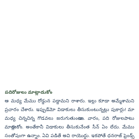
పదిరోజులు మాట్లాడుకోం
ఆ మధ్య మేము రోడ్డున పడ్డామని రాశారు. ఇల్లు కూడా అమ్మేశామని
ప్రచారం చేశారు. ఇప్పుడేమో విడాకులు తీసుకుంటున్నట్లు పుకార్లు! మా
మధ్య చిన్నచిన్న గొడవలు జరుగుతుంటాయి. వారం, పది రోజులపాటు
మాట్లాడుకోం. అంతేకానీ విడాకులు తీసుకునేంత సీన్‌ ఏం లేదు. మేము
సంతోషంగా ఉన్నాం. ఏవి పడితే అవి రాయొద్దు. ఇకపోతే ధనరాజ్‌ ఫ్రెండ్స్‌