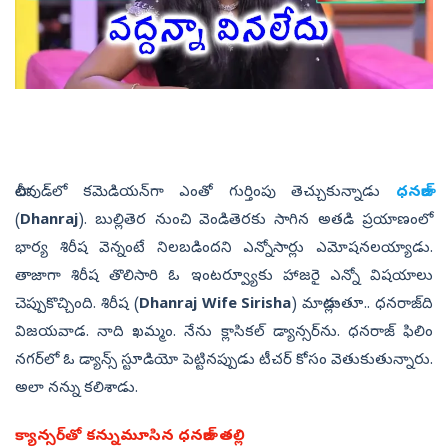
టాలీవుడ్‌లో కమెడియన్‌గా ఎంతో గుర్తింపు తెచ్చుకున్నాడు
ధనరాజ్‌
(
Dhanraj
). బుల్లితెర నుంచి వెండితెరకు సాగిన అతడి ప్రయాణంలో
భార్య శిరీష వెన్నంటే నిలబడిందని ఎన్నోసార్లు ఎమోషనలయ్యాడు.
తాజాగా శిరీష తొలిసారి ఓ ఇంటర్వ్యూకు హాజరై ఎన్నో విషయాలు
చెప్పుకొచ్చింది. శిరీష (
Dhanraj Wife Sirisha
) మాట్లాడుతూ.. ధనరాజ్‌ది
విజయవాడ. నాది ఖమ్మం. నేను క్లాసికల్‌ డ్యాన్సర్‌ను. ధనరాజ్‌ ఫిలిం
నగర్‌లో ఓ డ్యాన్స్‌ స్టూడియో పెట్టినప్పుడు టీచర్‌ కోసం వెతుకుతున్నారు.
అలా నన్ను కలిశాడు.
క్యాన్సర్‌తో కన్నుమూసిన ధనరాజ్‌ తల్లి