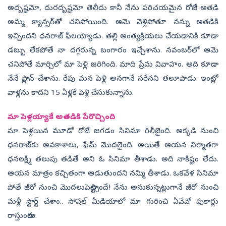
అదృష్టమో, దురదృష్టమో తెలీదు కానీ నేను పరిచయమైన రోజే అతడి
అమ్మ క్యాన్సర్‌తో చనిపోయింది. ఆమె వెళ్లిపోతూ నన్ను అతడికి
ఇచ్చిందని ధనరాజ్‌ ఫీలయ్యాడు. తల్లి అంత్యక్రియలు చేయడానికి కూడా
డబ్బు లేకపోతే నా దగ్గరున్న బంగారం ఇచ్చేశాను. నవంబర్‌లో ఆమె
చనిపోతే మార్చిలో మా పెళ్లి జరిగింది. మాది ప్రేమ వివాహం. అది కూడా
నేనే ప్లాన్‌ చేశాను. రేపు మన పెళ్లి అనగానే సరేనని తలూపాడు. ఇంట్లో
వాళ్లను కాదని 15 ఏళ్లకే పెళ్లి చేసుకున్నాను.
మా పెళ్లయ్యాకే అతడికి పేరొచ్చింది
మా పెళ్లయిన మూడో రోజే జగడం సినిమా రిలీజైంది. అక్కడి నుంచి
ధనరాజ్‌కు అవకాశాలు, ఫేమ్‌ మొదలైంది. అయితే ఆయన నిర్మాతగా
ధనలక్ష్మి తలుపు తడితే అని ఓ సినిమా తీశాడు. అది నాకిష్టం లేదు.
ఆయన మాత్రం కచ్చితంగా ఆడుతుందని నమ్మి తీశాడు. ఒకవేళ సినిమా
పోతే జీరో నుంచి మొదలుపెట్టాల్సిందే! నేను అనుకున్నట్లుగానే జీరో నుంచి
మళ్లీ స్టార్ట్‌ చేశాం.. సోషల్‌ మీడియాలో మా గురించి ఏవేవో పుకార్లు
రాస్తుంటారు.