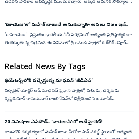
చదివిన పాఠశాల అభివృద్ధికి ముందుకొచ్చారు. అక్కడ ఆధునిక సౌకర్యాలతో
కూడిన మూడు అంతస్తుల కొత్త భవనాన్ని నిర్మించి విరాళంగా అందించారు.
ఈ వార్త ...
'రామాయణ'లో మహేశ్‌ బాబునే అనుకున్నారా?.. అసలు నిజం ఇదే..
'రామాయణ'.. ప్రస్తుతం భారతీయ సినీ పరిశ్రమలో అత్యంత ప్రతిష్ఠాత్మకంగా
తెరకెక్కుతున్న చిత్రమిది. ఈ సినిమాలో శ్రీరాముడి పాత్రలో రణ్‌బీర్‌ కపూర్‌
నటిస్తున్న సంగతి తెలిసిందే. అయితే సినిమా ప్రకటన వచ్చిన తొలి ...
Related News By Tags
థియేటర్స్‌లోకి వచ్చేస్తున్న మాధవన్‌ ‘జీడీఎన్‌’
వర్సటైల్ యాక్టర్ ఆర్‌. మాధవన్‌ ప్రధాన పాత్రలో, నటుడు, దర్శకుడు
కృష్ణకుమార్‌ రామకుమార్‌ కాంబినేషన్‌లో చిత్రీకరించిన బయోపిక్
‘జి.డి.నాయుడు ’ (GDN). 'ఎడిసన్ ఆఫ్ ఇండియా', 'మిరాకిల్ మేన్', 'వెల్త్
క్రియేటర...
20 నిమిషాల ఎపిసోడ్‌.. ‘వారణాసి’లో అదే హైలెట్‌!
రాజమౌళి దర్శకత్వంలో మహేశ్‌ బాబు హీరోగా పాన్‌ వరల్డ్‌ స్థాయిలో అత్యంత