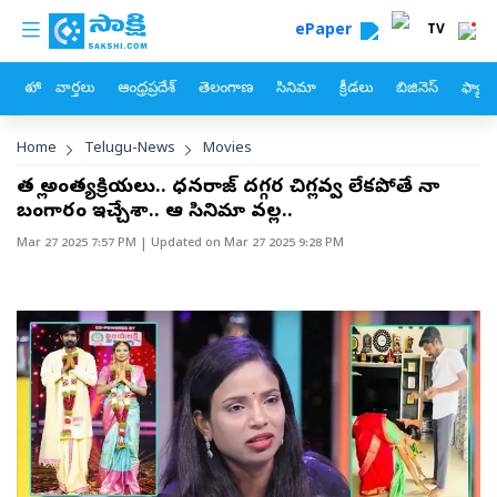
custom menu
Skip to main content
ePaper
TV
హోం
వార్తలు
ఆంధ్రప్రదేశ్
తెలంగాణ
సినిమా
క్రీడలు
బిజినెస్
ఫ్యామ
Breadcrumb
Home
Telugu-News
Movies
తల్లి అంత్యక్రియలు.. ధనరాజ్‌ దగ్గర చిల్లిగవ్వ లేకపోతే నా
బంగారం ఇచ్చేశా.. ఆ సినిమా వల్ల..
Mar 27 2025 7:57 PM
| Updated on
Mar 27 2025 9:28 PM