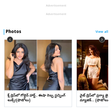
Advertisement
Advertisement
Photos
View all
బ్లాక్ డ్రెస్‌లో గోల్డెన్ హార్ట్.. ఈషా రెబ్బ స్టన్నింగ్
వైట్ డ్రెస్‌లో ప్రగ్యా జైస
లుక్స్!(ఫొటోలు)
మ్యాజిక్... (ఫొటోలు)