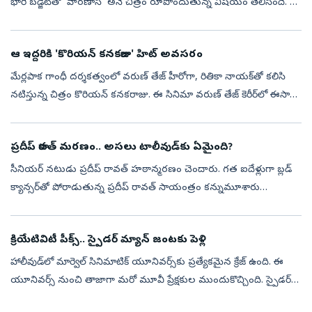
భారీ బడ్జెట్‌తో ‘వారణాసి’ అనే చిత్రం రూపొందుతున్న విషయం తెలిసిందే. ఈ
చిత్రంలో రుద్ర, శ్రీరాముడిగా రెండు పాత్రల్లో కనిపించనున్నారు మ...
ఆ ఇద్దరికి 'కొరియన్ కనకరాజు' హిట్‌ అవసరం
మేర్లపాక గాంధీ దర్శకత్వంలో వరుణ్ తేజ్ హీరోగా, రితికా నాయక్‌తో కలిసి
నటిస్తున్న చిత్రం కొరియన్ కనకరాజు. ఈ సినిమా వరుణ్ తేజ్ కెరీర్‌లో ఈసారి
కొరియన్ కనకరాజు సినిమా అత్యంత కీలకంగా మారింది. వరుసగా వచ్చిన ...
ప్రదీప్ రావత్ మరణం.. అసలు టాలీవుడ్‌కు ఏమైంది?
సీనియర్ నటుడు ప్రదీప్ రావత్ హఠాన్మరణం చెందారు. గత ఐదేళ్లుగా బ్లడ్‌
క్యాన్సర్‌తో పోరాడుతున్న ప్రదీప్ రావత్‌ సాయంత్రం కన్నుమూశారు
ముంబయిలోని గోరెగావ్‌లో ఇవాళ ఆయన అంత్యక్రియలు నిర్వహించారు.
ఆయన చివరి యాత...
క్రియేటివిటీ పీక్స్.. స్పైడర్‌ మ్యాన్ జంటకు పెళ్లి
హాలీవుడ్‌లో మార్వెల్ సినిమాటిక్‌ యూనివర్స్‌కు ప్రత్యేకమైన క్రేజ్ ఉంది. ఈ
యూనివర్స్ నుంచి తాజాగా మరో మూవీ ప్రేక్షకుల ముందుకొచ్చింది. స్పైడర్
మ్యాన్- బ్రాండ్‌ న్యూ డే ప్రస్తుతం బాక్సాఫీస్ వద్ద సందడి చేస...