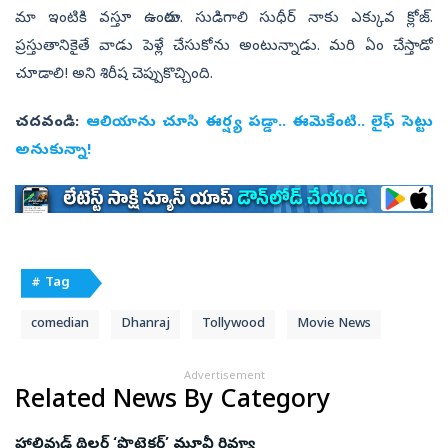
మా ఇంటికి వస్తూ ఉంటారు. సుడిగాలి సుధీర్‌ నాకు ఎక్కువ క్లోజ్‌.
ప్రస్తుతానికైతే వాడు పెళ్లే చేసుకోను అంటున్నాడు. మరి ఏం చేస్తాడో
చూడాలి! అని శిరీష చెప్పుకొచ్చింది.
చదవండి:
ఆలియాను చూసి ఈర్ష్య పడ్డా.. ఈమెకేంటి.. లైఫ్‌ సెట్టు
అనుకున్నా!
# Tag
comedian
Dhanraj
Tollywood
Movie News
Advertisement
Related News By Category
హాలివుడ్ థ్రిల్లర్ ‘ప్రొటెక్టర్’ మూవీ రివ్యూ