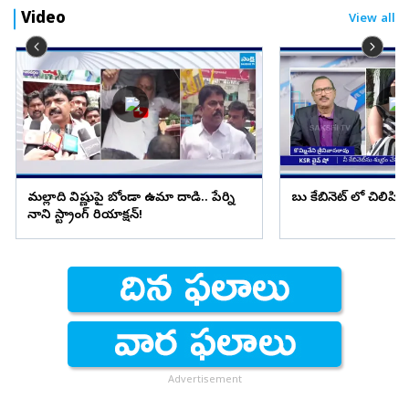
Video
View all
మల్లాది విష్ణుపై బోండా ఉమా దాడి.. పేర్ని
బాబు కేబినెట్ లో చిలిపి 
నాని స్ట్రాంగ్ రియాక్షన్!
Advertisement