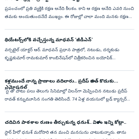
ప్రపంచంలో ప్రతి వ్యక్తికి రక్షణ అనేది కీలకం. కాని ఆ రక్షణ అనేది ఎవరి నుంచి
తమకు అందుతుందనేదే ముఖ్యం. ఈ రోజుల్లో చాలా మంది మనకు రక్షణగా
ఉంటుంటారు. అందులో మనకు సుదూరపు సరిహద్దుల నుంచి మనల్ని
కాపాడే సైని...
థియేటర్స్‌లోకి వచ్చేస్తున్న మాధవన్‌ ‘జీడీఎన్‌’
వర్సటైల్ యాక్టర్ ఆర్‌. మాధవన్‌ ప్రధాన పాత్రలో, నటుడు, దర్శకుడు
కృష్ణకుమార్‌ రామకుమార్‌ కాంబినేషన్‌లో చిత్రీకరించిన బయోపిక్
‘జి.డి.నాయుడు ’ (GDN). 'ఎడిసన్ ఆఫ్ ఇండియా', 'మిరాకిల్ మేన్', 'వెల్త్
క్రియేటర...
కళ్లముందే నాన్న ప్రాణాలు వదిలారు.. ప్రదీప్ రావత్ కొడుకు
ఎమోషనల్‌
‘సై’తో పాటు పలు తెలుగు సినిమాల్లో విలన్‌గా మెప్పించిన నటుడు ప్రదీప్‌
రావత్‌ కన్నుమూసిన సంగతి తెలిసిందే. 74 ఏళ్ల వయసులో బ్లడ్‌ క్యాన్సర్‌
కారణంగా ఆయన మృతి చెందాడు. అయితే చివరి రోజుల్లో ఆయన
అనుభవించిన ...
చదివిన పాఠశాల రుణం తీర్చుకున్న ధనుశ్‌.. విరాళం ఇన్ని కోట్లా..
స్టార్‌ హీరో ధనుశ్‌ మరోసారి తన మంచి మనసును చాటుకున్నారు. తాను