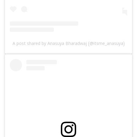
A post shared by Anasuya Bharadwaj (@itsme_anasuya)