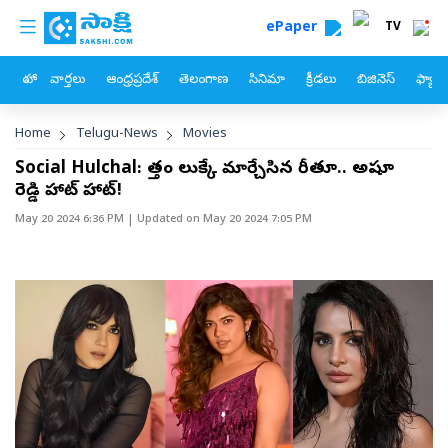
custom menu
Skip to main content
ePaper
TV
హోం
వార్తలు
ఆంధ్రప్రదేశ్
తెలంగాణ
సినిమా
క్రీడలు
బిజినెస్
ఫ్యామ
Breadcrumb
Home
Telugu-News
Movies
Social Hulchal: మొత్తం లుక్కే మార్చేసిన రీతూ.. అషూ
రెడ్డి హాట్ హాట్‌!
May 20 2024 6:36 PM
| Updated on
May 20 2024 7:05 PM