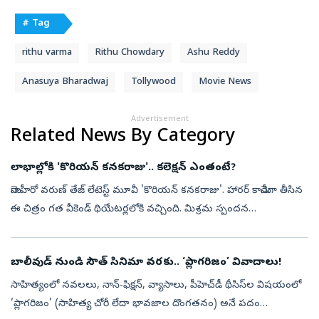
# Tag
rithu varma
Rithu Chowdary
Ashu Reddy
Anasuya Bharadwaj
Tollywood
Movie News
Advertisement
Related News By Category
లాభాల్లోకి 'కొరియన్ కనకరాజు'.. కలెక్షన్ ఎంతంటే?
మెగాహీరో వరుణ్ తేజ్ లేటెస్ట్ మూవీ 'కొరియన్ కనకరాజు'. హారర్ కామెడీగా తీసిన
ఈ చిత్రం గత వీకెండ్ థియేటర్లలోకి వచ్చింది. మిశ్రమ స్పందన
తెచ్చుకున్నప్పటికీ మంచి వసూళ్లు సాధించింది. మూడు రోజుల్లోనే రూ.35
కోట...
బాలీవుడ్ నుండి సౌత్ సినిమా వరకు.. ‘ప్లాగరిజం’ వివాదాలు!
సాహిత్యంలో నవలలు, నాన్-ఫిక్షన్, వ్యాసాలు, పీహెచ్‌డీ థీసిస్‌ల విషయంలో
‘ప్లాగరిజం’ (సాహిత్య చోరీ లేదా భావజాల దొంగతనం) అనే పదం