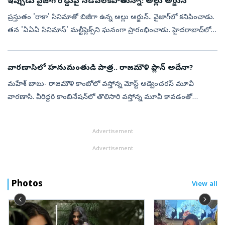
ఇప్పుడు వైజాగ్ రోడ్డుపై నడవలేకపోతున్నా: అల్లు అర్జున్
ప్రస్తుతం 'రాకా' సినిమాతో బిజీగా ఉన్న అల్లు అర్జున్.. వైజాగ్‍‌లో కనిపించాడు.
తన 'ఏఏఏ సినిమాస్' మల్టీప్లెక్స్‌ని ఘనంగా ప్రారంభించాడు. హైదరాబాద్‌లో
ఇప్పటికే ఇలా ఓ మల్టీప్లెక్స్ ఉండగా.. ఇప్పుడు విశాఖపట్న...
వారణాసిలో హనుమంతుడి పాత్ర.. రాజమౌళి ప్లాన్ అదేనా?
మహేశ్ బాబు- రాజమౌళి కాంబోలో వస్తోన్న మోస్ట్ అడ్వెంచరస్ మూవీ
వారణాసి. వీరిద్దరి కాంబినేషన్‌లో తొలిసారి వస్తోన్న మూవీ కావడంతో
అభిమానుల్లో భారీ అంచనాలు నెలకొన్నాయి. ప్రస్తుతం ఈ సినిమా షూటింగ్
శరవేగంగా జర...
Advertisement
Advertisement
Photos
View all