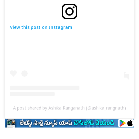
View this post on Instagram
A post shared by Ashika Ranganath (@ashika_rangnath)