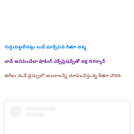
గుర్తుపట్టలేనట్లు లుక్ మార్చేసిన రీతూ వర్మ
వావ్ అనిపించేలా షాకింగ్ ఎక్స్‌ప్రెషన్స్‌తో దక్ష నగర్కార్
జిగేలు మనే డ్రస్సులో అందాలన్నీ చూపించేస్తున్న రీతూ చౌదరి