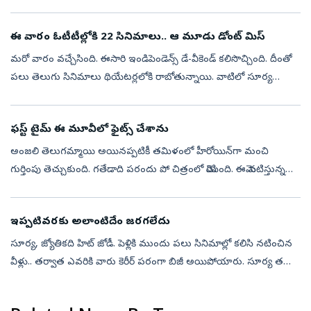
సాధారణంగా వినిపిస్తూ ఉంటుంది. అయితే నాటకాలు, లలిత కళలు, సినిమా
వంటి ఇతర సాంస...
ఈ వారం ఓటీటీల్లోకి 22 సినిమాలు.. ఆ మూడు డోంట్ మిస్
మరో వారం వచ్చేసింది. ఈసారి ఇండిపెండెన్స్ డే-వీకెండ్ కలిసొచ్చింది. దీంతో
పలు తెలుగు సినిమాలు థియేటర్లలోకి రాబోతున్నాయి. వాటిలో సూర్య
'విశ్వనాథ్ అండ్ సన్స్' స్పెషల్ అట్రాక్షన్ కాగా.. అగధ, పళ్లబురుసు, అన...
ఫస్ట్ టైమ్ ఈ మూవీలో ఫైట్స్ చేశాను
అంజలి తెలుగమ్మాయి అయినప్పటికీ తమిళంలో హీరోయిన్‌గా మంచి
గుర్తింపు తెచ్చుకుంది. గతేడాది పరందు పో చిత్రంలో మెరిసింది. ఈమె నటిస్తున్న
తమిళ మూవీస్ వరసగా రిలీజ్‌కి సిద్ధమవుతున్నాయి. విశాల్‌కు జంటగా
నటించిన ...
ఇప్పటివరకు అలాంటిదేం జరగలేదు
సూర్య, జ్యోతికది హిట్‌ జోడీ. పెళ్లికి ముందు పలు సినిమాల్లో కలిసి నటించిన
వీళ్లు.. తర్వాత ఎవరికి వారు కెరీర్ పరంగా బిజీ అయిపోయారు. సూర్య తమిళ
చిత్రాలతో బిజీగా ఉంటే, జ్యోతిక హిందీ చిత్రాల్లో నటిస్తోంది....