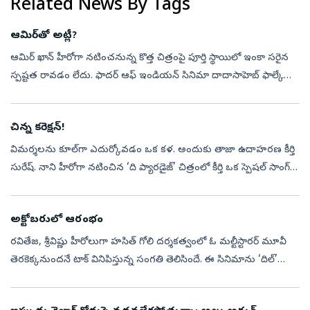
Related News By Tags
ఆమిర్‌తో అట్లీ?
ఆమిర్‌ ఖాన్‌ హీరోగా నటించనున్న కొత్త చిత్రంపై పూర్తి స్థాయిలో ఇంకా సరైన
స్పష్టత రావడం లేదు. ఫాదర్‌ ఆఫ్‌ ఇండియన్‌ సినిమా దాదాసాహెబ్‌ ఫాల్కే
బయోపిక్, ‘త్రీ ఇడియట్స్‌’ సీక్వెల్, దర్శకుడు లోకేష్‌ కనగరాజ్‌...
చిన్న కరెక్షన్‌!
విమర్శలను కూల్‌గా ఎదుర్కోవడం ఒక కళ. అందుకు తాజా ఉదాహరణ కీర్తి
సురేష్‌. నాని హీరోగా నటించిన ‘ది ప్యారడైజ్‌’ చిత్రంలో కీర్తి ఒక స్పెషల్‌ సాంగ్‌కి
డ్యాన్స్‌ చేశారు. కీర్తి ఈ పాట చేయడాన్ని విమర్శిస్తూ, ఓ ...
అక్టోబరులో ఆరంభం
రవితేజ, శ్రీవిష్ణు హీరోలుగా హసిత్‌ గోలి దర్శకత్వంలో ఓ మల్టీస్టారర్‌ మూవీ
తెరకెక్కనుందనే టాక్‌ వినిపిస్తున్న సంగతి తెలిసిందే. ఈ సినిమాను ‘దిల్‌’
రాజు, శిరీష్‌ నిర్మించనున్నారట. కాగా, ఈ సినిమా రెగ్యులర్...