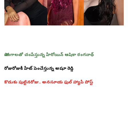
సోయగాలతో చంపేస్తున్న హీరోయిన్ ఆషికా రంగనాథ్
రోజురోజుకీ హీట్ పెంచేస్తున్న అషూ రెడ్డి
కొడుకు పుట్టినరోజు.. అనసూయ ఫుల్ హ్యాపీ పోస్ట్