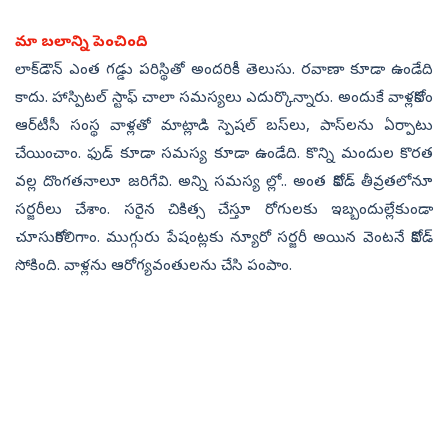
మా బలాన్ని పెంచింది..
లాక్‌డౌన్‌ ఎంత గడ్డు పరిస్థితో అందరికీ తెలుసు. రవాణా కూడా ఉండేది
కాదు. హాస్పిటల్‌ స్టాఫ్‌ చాలా సమస్యలు ఎదుర్కొన్నారు. అందుకే వాళ్లకోసం
ఆర్‌టీసీ సంస్థ వాళ్లతో మాట్లాడి స్పెషల్‌ బస్‌లు, పాస్‌లను ఏర్పాటు
చేయించాం. ఫుడ్‌ కూడా సమస్య కూడా ఉండేది. కొన్ని మందుల కొరత
వల్ల దొంగతనాలూ జరిగేవి. అన్ని సమస్య ల్లో.. అంత కోవిడ్‌ తీవ్రతలోనూ
సర్జరీలు చేశాం. సరైన చికిత్స చేస్తూ రోగులకు ఇబ్బందుల్లేకుండా
చూసుకోగలిగాం. ముగ్గురు పేషంట్లకు న్యూరో సర్జరీ అయిన వెంటనే కోవిడ్‌
సోకింది. వాళ్లను ఆరోగ్యవంతులను చేసి పంపాం.