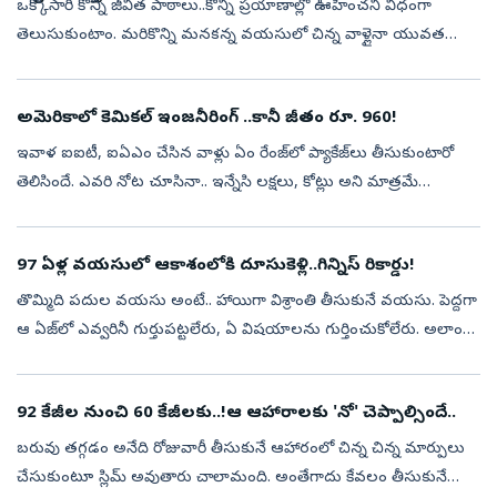
ఒక్కోసారి కొన్ని జీవిత పాఠాలు..కొన్ని ప్రయాణాల్లో ఊహించని విధంగా
తెలుసుకుంటాం. మరికొన్ని మనకన్న వయసులో చిన్న వాళ్లైనా యువత
నుంచి నేర్చుకుంటుంటాం. అలాంటి గొప్ప జీవిత పాఠాన్నే ఒక ఉబర్‌ రైడర్‌
నుంచి నేర్...
అమెరికాలో కెమికల్ ఇంజనీరింగ్ ..కానీ జీతం రూ. 960!
ఇవాళ ఐఐటీ, ఐఏఎం చేసిన వాళ్లు ఏం రేంజ్‌లో ప్యాకేజ్‌లు తీసుకుంటారో
తెలిసిందే. ఎవరి నోట చూసినా.. ఇన్నేసి లక్షలు, కోట్లు అని మాత్రమే
వింటుంటాం. అలాంటిది అమెరికాలో కెమికల్‌ ఇంజనీరింగ్‌ చేస్తే..ఇంక ఏ రేంజ్‌...
97 ఏళ్ల వయసులో ఆకాశంలోకి దూసుకెళ్లి..గిన్నిస్‌ రికార్డు!
తొమ్మిది పదుల వయసు అంటే.. హాయిగా విశ్రాంతి తీసుకునే వయసు. పెద్దగా
ఆ ఏజ్‌లో ఎవ్వరినీ గుర్తుపట్టలేరు, ఏ విషయాలను గుర్తించుకోలేరు. అలాంటి
వయసులో అసామాన్యమైన సాహస కృత్యాలు అంటే..వామ్మో అనిపిస్తుంది.
యువత ...
92 కేజీల నుంచి 60 కేజీలకు..!ఆ ఆహారాలకు 'నో' చెప్పాల్సిందే..
బరువు తగ్గడం అనేది రోజువారీ తీసుకునే ఆహారంలో చిన్న చిన్న మార్పులు
చేసుకుంటూ స్లిమ్‌ అవుతారు చాలామంది. అంతేగాదు కేవలం తీసుకునే