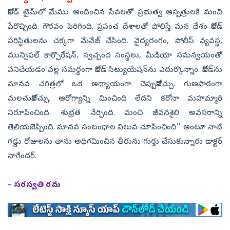
కోవిడ్‌ టైమ్‌లో మేము అందించిన సేవలతో ప్రభుత్వ ఆస్పత్రులకి మంచి
పేరొచ్చింది. గౌరవం పెరిగింది. ప్రపంచ దేశాలతో పోలిస్తే మన దేశం కోవిడ్‌
పరిస్థితులను చక్కగా మేనేజ్‌ చేసింది. వైద్యరంగం, పోలీస్‌ వ్యవస్థ,
మున్సిపల్‌ కార్పొరేషన్, స్వచ్ఛంద సంస్థలు, మీడియా సమన్వయంతో
పనిచేయడం వల్ల సమర్థంగా కోవిడ్‌ సిట్యుయేషన్‌ను ఎదుర్కొన్నాం. కోవిడ్‌ను
మానవ చరిత్రలో ఒక అధ్యాయంగా చెప్పుకోవచ్చు. గుణపాఠంగా
మలచుకోవచ్చు. ఆరోగ్యాన్ని మించింది లేదని కరోనా మహమ్మారి
నిరూపించింది. శుభ్రత నేర్పింది. మంచి జీవనశైలి అవసరాన్ని
తెలియజెప్పింది. మానవ సంబంధాల విలువ చూపించింది’’ అంటూ నాటి
గడ్డు రోజులను తాను అధిగమించిన తీరును గుర్తు చేసుకున్నారు డాక్టర్‌
నాగేందర్‌.
– సరస్వతి రమ