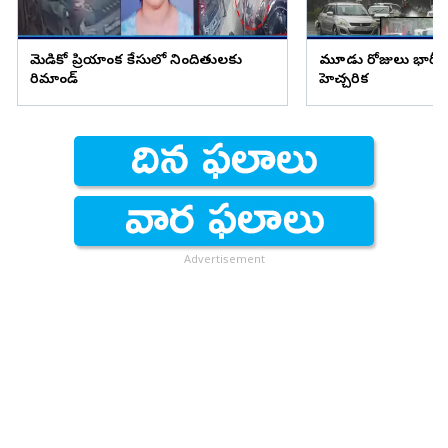
మెడికో ప్రియాంక కేసులో నిందితులకు
మూడు రోజులు భారీ వ
రిమాండ్
హెచ్చరిక
Advertisement