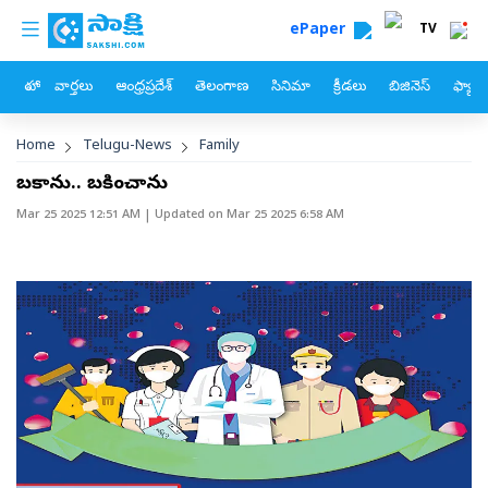
custom menu
Skip to main content
ePaper
TV
హోం
వార్తలు
ఆంధ్రప్రదేశ్
తెలంగాణ
సినిమా
క్రీడలు
బిజినెస్
ఫ్యామ
Breadcrumb
Home
Telugu-News
Family
బతికాను.. బతికించాను
Mar 25 2025 12:51 AM
| Updated on
Mar 25 2025 6:58 AM