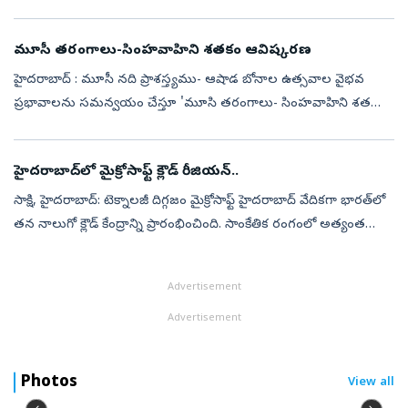
ఆరోపణలు చేశారు. రెండు రోజుల పోలీస్ కస్టడీ ముగియడంతో అత్తాపూర్
పోల...
మూసీ తరంగాలు-సింహవాహిని శతకం ఆవిష్కరణ
హైదరాబాద్ : మూసీ నది ప్రాశస్త్యము- ఆషాడ బోనాల ఉత్సవాల వైభవ
ప్రభావాలను సమన్వయం చేస్తూ 'మూసి తరంగాలు- సింహవాహిని శతకం'
పద్య సంకలనాన్ని తెలంగాణ‌ సమాచార పౌర సంబంధాల శాఖ ప్రత్యేక
కమిషనర్ ముకుంద రెడ్డి, మూస...
హైదరాబాద్‌లో మైక్రోసాఫ్ట్‌ క్లౌడ్‌ రీజియన్‌..
సాక్షి, హైదరాబాద్‌: టెక్నాలజీ దిగ్గజం మైక్రోసాఫ్ట్‌ హైదరాబాద్‌ వేదికగా భారత్‌లో
తన నాలుగో క్లౌడ్‌ కేంద్రాన్ని ప్రారంభించింది. సాంకేతిక రంగంలో అత్యంత
ప్రాధాన్యంగల ఈ ప్రాజెక్టు దేశంలోనే అత్యంత భారీ డేటా...
Advertisement
Advertisement
Photos
View all