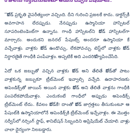
రోజులను గుర్తుచేసుకుంటూ ఆయన చెప్పిన విషయాలు..
‘‘కోవిడ్‌ ప్రకృతి వైపరీత్యంలా వచ్చింది. దీని గురించి ప్రజలకే కాదు.. డాక్టర్స్‌కీ
అవగాహన లేదప్పుడు. నేనప్పుడు ఉస్మానియా హాస్పిటల్‌
సూపరింటెండెంట్‌గా ఉన్నాను. గాంధీ హాస్పిటల్‌ని కోవిడ్‌ హాస్పిటల్‌గా
మార్చారు. అందుకని జనరల్‌ పేషంట్స్‌ అందరూ ఉస్మానియా కే
వచ్చేవాళ్లు. వాళ్లకు కోవిడ్‌ ఉండొచ్చు.. లేకపోవచ్చు. టెస్ట్‌లో వాళ్లకు కోవిడ్‌
నిర్ధారణైతే గాంధీకి పంపేవాళ్లం. అప్పటికే అది ఎందరికో వ్యాపించేసేది.
ఏదో ఒక జబ్బుతో వచ్చిన వాళ్లకు కోవిడ్‌ అని తేలితే కోవిడ్‌తో పాటు
వాళ్లకున్న జబ్బుకూ ట్రీట్‌మెంట్‌ ఇవ్వాల్సి వచ్చేది. ఉదాహరణకు
అపెండిక్స్‌తో జాయిన్‌ అయిన వాళ్లకు కోవిడ్‌ అని తేలితే వాళ్లను గాంధీకి
పంపలేకపోయేవాళ్లం. ఎందుకంటే గాంధీలో అప్పుడు అపెండిక్స్‌
ట్రీట్‌మెంట్‌ లేదు.. కేవలం కోవిడ్‌కే! దాంతో కోవిడ్‌ జాగ్రత్తలు తీసుకుంటూ ఆ
పేషంట్‌కి ఉస్మానియాలోనే అపెండిక్స్‌కి ట్రీట్‌మెంట్‌ ఇచ్చేవాళ్లం. ఈ మొత్తం
సర్వీస్‌లో నర్సింగ్‌ స్టాఫ్, శానిటేషన్‌ సిబ్బందిని అప్రిషియేట్‌ చేయాలి. వాళ్లు
చాలా ధైర్యంగా నిలబడ్డారు.