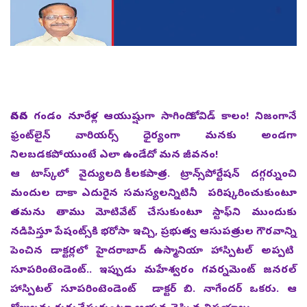
దినదిన గండం నూరేళ్ల ఆయుష్షుగా సాగింది కోవిడ్‌ కాలం! నిజంగానే
ఫ్రంట్‌లైన్‌ వారియర్స్‌ ధైర్యంగా మనకు అండగా
నిలబడకపోయుంటే ఎలా ఉండేదో మన జీవనం!
ఆ టాస్క్‌లో వైద్యులది కీలకపాత్ర. ట్రాన్స్‌పోర్టేషన్‌ దగ్గర్నుంచి
మందుల దాకా ఎదురైన సమస్యలన్నిటినీ పరిష్కరించుకుంటూ
తమను తాము మోటివేట్‌ చేసుకుంటూ స్టాఫ్‌ని ముందుకు
నడిపిస్తూ పేషంట్స్‌కి భరోసా ఇచ్చి, ప్రభుత్వ ఆసుపత్రుల గౌరవాన్ని
పెంచిన డాక్టర్లలో హైదరాబాద్‌ ఉస్మానియా హాస్పిటల్‌ అప్పటి
సూపరింటెండెంట్‌.. ఇప్పుడు మహేశ్వరం గవర్నమెంట్‌ జనరల్‌
హాస్పిటల్‌ సూపరింటెండెంట్‌ డాక్టర్‌ బి. నాగేందర్‌ ఒకరు. ఆ