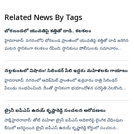
ఆహారాన్ని చాలా తెలివిగా, ఆరోగ్యకరమైన పౌష్టికాహారం తీసుకుంటే..బరువు
తగ్గడం ...
Related News By Tags
బోరబండలో యువతిపై కత్తితో దాడి.. కలకలం
హైదరాబాద్: నగరంలోని బోరబండ ప్రాంతంలో యువతిపై కత్తితో దాడి జరిగిన
ఘటన స్థానికంగా కలకలం రేపింది. స్థానికులు పోలీసులకు సమాచారం
అందించారు. వెంటనే పోలీసులు ఘటనా స్థలానికి చేరుకుని పరిస్థితిని
అదుపులోకి తీస...
నల్లకుంటలో విషాదం! సిలిండర్ పేలి ఇద్దరు మహిళలకు గాయాలు
హైదరాబాద్: నగరంలో ఆదిక్‌మెట్ ప్రాంతంలో శుక్రవారం రాత్రి సిలిండర్
పేలుడు సంభవించింది. దీంతో స్థానికంగా భయాందోళన పరిస్థితి నెలకొంది.
ఆదిక్‌మెట్ పరిధిలోని వడ్డర బస్తీ, ప్రభుత్వ పాఠశాల సమీపంలో రాత్రి సుమా...
ట్రైనీ ఐపీఎస్‌ ఉదయ్‌ కృష్ణారెడ్డి సంచలన ఆరోపణలు
సాక్షి,హైదరాబాద్: తోటి మహిళా ట్రైనీ ఐపీఎస్‌ అధికారిపై లైంగిక వేధింపుల
కేసులో అరెస్టయిన ట్రైనీ ఐపీఎస్ ఉదయ్‌ కృష్ణారెడ్డి కోర్టులో సంచలన