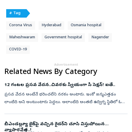
# Tag
Corona Virus
Hyderabad
Osmania hospital
Maheshwaram
Government hospital
Nagender
COVID-19
Advertisement
Related News By Category
12 గంటల ప్రసవ వేదన..చివరకు స్వీయంగా సీ సెక్షన్‌! ఐతే..
ప్రసవ వేదన అంటేనే భరించలేని నరకం అంటారు. ఇంకో జన్మఎత్తడం
లాంటిది అని అంటుంటారు పెద్దలు. అలాంటిది అంతటి ఉద్విగ్న స్థితిలో ఓ
తల్లి తన బిడ్డ ప్రాణాలను రక్షించడం కోసం తనకు తానుగా సిజేరియన్‌​
చేసుకుని ప్రస...
బీఎండబ్ల్యూ బైక్‌పై వచ్చిన రైడర్‌ని చూసి విస్తుపోయిన
వ్యాపారవేత్త..!