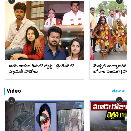
విజయ్ విడాకుల కేసులో ట్విస్ట్.. ట్రెండింగ్‌లో
మేడ్చల్ మల్కాజిగిరి జిల్
ఫ్యామిలీ ఫోటోలు
బోనాల పండుగ (ఫొటో
Video
View all