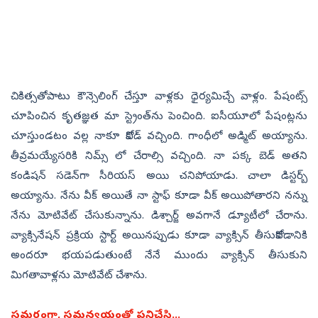
చికిత్సతోపాటు కౌన్సెలింగ్‌ చేస్తూ వాళ్లకు ధైర్యమిచ్చే వాళ్లం. పేషంట్స్‌
చూపించిన కృతజ్ఞత మా స్ట్రెంత్‌ను పెంచింది. ఐసీయూలో పేషంట్లను
చూస్తుండటం వల్ల నాకూ కోవిడ్‌ వచ్చింది. గాంధీలో అడ్మిట్‌ అయ్యాను.
తీవ్రమయ్యేసరికి నిమ్స్‌ లో చేరాల్సి వచ్చింది. నా పక్క బెడ్‌ అతని
కండిషన్‌ సడెన్‌గా సీరియస్‌ అయి చనిపోయాడు. చాలా డిస్టర్బ్‌
అయ్యాను. నేను వీక్‌ అయితే నా స్టాఫ్‌ కూడా వీక్‌ అయిపోతారని నన్ను
నేను మోటివేట్‌ చేసుకున్నాను. డిశ్చార్జ్‌ అవగానే డ్యూటీలో చేరాను.
వ్యాక్సినేషన్‌ ప్రక్రియ స్టార్ట్‌ అయినప్పుడు కూడా వ్యాక్సిన్‌ తీసుకోవడానికి
అందరూ భయపడుతుంటే నేనే ముందు వ్యాక్సిన్‌ తీసుకుని
మిగతావాళ్లను మోటివేట్‌ చేశాను.
సమర్ధంగా, సమన్వయంతో పనిచేసి...